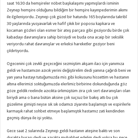
saat 16:30 da hemşireler nöbet başkalaşımı yapmışlardı isminin
Zeynep hemşire olduğunu bildiğim bir hemşire kayınpederimin akımı
ile ilgileniyordu. Zeynep çok güzel bir hatundu 165 boylarında takribî
30 yaşlarında yusyavarlak ve hafif çıkık bir poposu kapkara ve
kocaman gözleri olan esmer bir ateş parçası gibi geziyordu birde çok
kabadayı davranışlara sahip birisiydi ve buda ona acaip bir seksilik
veriyordu rahat davranışlar ve erkeksi hareketler geziyor beni
çıldırtıyordu.
Ogecenini çok zevkli geçeceğini sezmiştim akşam ilacı için yanımıza
geldi ve hastamızın azıcık yerini değiştirelim dedi yanına çağırdı beni ve
yan yana hastayı tutuğumuzda mis gibi kokusunu hissettim ve hastanın
altına ellerimizi soktuğumuzda elerlimiz birbirine dokunduğunda göz
göze geldik reelinde azıcıkta ürkmüştüm zira çok sert davranışları olan
biriydi ama o bana bütün aksine çok suçsuz bir bakış attı bu çok
güzelime gimişti neyse sık sık odamızı ziyarete başlamıştı ve espirilerle
karmaşık rahat sohbet etmeye başlamıştık hastamız zati kendinden
geçmiş dünya ile işi yoktu.
Gece saat 2 sularında Zeynep geldi hastanın ateşine baktı ve son
durakta burası dedi ve azıcıkta muhabbet edelim dedi yoksa bu gece