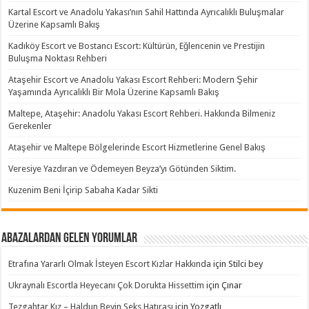
Kartal Escort ve Anadolu Yakası’nın Sahil Hattında Ayrıcalıklı Buluşmalar
Üzerine Kapsamlı Bakış
Kadıköy Escort ve Bostancı Escort: Kültürün, Eğlencenin ve Prestijin
Buluşma Noktası Rehberi
Ataşehir Escort ve Anadolu Yakası Escort Rehberi: Modern Şehir
Yaşamında Ayrıcalıklı Bir Mola Üzerine Kapsamlı Bakış
Maltepe, Ataşehir: Anadolu Yakası Escort Rehberi. Hakkında Bilmeniz
Gerekenler
Ataşehir ve Maltepe Bölgelerinde Escort Hizmetlerine Genel Bakış
Veresiye Yazdıran ve Ödemeyen Beyza’yı Götünden Siktim.
Kuzenim Beni İçirip Sabaha Kadar Sikti
Abazalardan Gelen Yorumlar
Etrafına Yararlı Olmak İsteyen Escort Kızlar Hakkında
için
Stilci bey
Ukraynalı Escortla Heyecanı Çok Dorukta Hissettim
için
Çınar
Tezgahtar Kız – Haldun Beyin Seks Hatırası
için
Yozgatlı