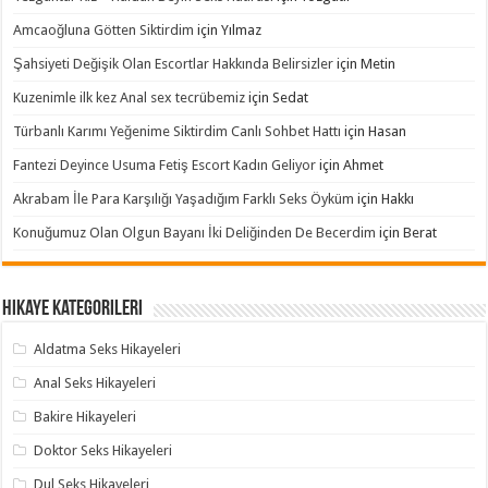
Amcaoğluna Götten Siktirdim
için
Yılmaz
Şahsiyeti Değişik Olan Escortlar Hakkında Belirsizler
için
Metin
Kuzenimle ilk kez Anal sex tecrübemiz
için
Sedat
Türbanlı Karımı Yeğenime Siktirdim Canlı Sohbet Hattı
için
Hasan
Fantezi Deyince Usuma Fetiş Escort Kadın Geliyor
için
Ahmet
Akrabam İle Para Karşılığı Yaşadığım Farklı Seks Öyküm
için
Hakkı
Konuğumuz Olan Olgun Bayanı İki Deliğinden De Becerdim
için
Berat
Hikaye Kategorileri
Aldatma Seks Hikayeleri
Anal Seks Hikayeleri
Bakire Hikayeleri
Doktor Seks Hikayeleri
Dul Seks Hikayeleri