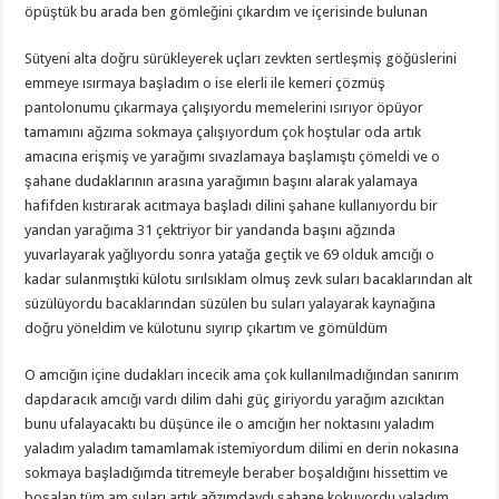
öpüştük bu arada ben gömleğini çıkardım ve içerisinde bulunan
Sütyeni alta doğru sürükleyerek uçları zevkten sertleşmiş göğüslerini
emmeye ısırmaya başladım o ise elerli ile kemeri çözmüş
pantolonumu çıkarmaya çalışıyordu memelerini ısırıyor öpüyor
tamamını ağzıma sokmaya çalışıyordum çok hoştular oda artık
amacına erişmiş ve yarağımı sıvazlamaya başlamıştı çömeldi ve o
şahane dudaklarının arasına yarağımın başını alarak yalamaya
hafifden kıstırarak acıtmaya başladı dilini şahane kullanıyordu bir
yandan yarağıma 31 çektriyor bir yandanda başını ağzında
yuvarlayarak yağlıyordu sonra yatağa geçtik ve 69 olduk amcığı o
kadar sulanmıştıki külotu sırılsıklam olmuş zevk suları bacaklarından alt
süzülüyordu bacaklarından süzülen bu suları yalayarak kaynağına
doğru yöneldim ve külotunu sıyırıp çıkartım ve gömüldüm
O amcığın içine dudakları incecik ama çok kullanılmadığından sanırım
dapdaracık amcığı vardı dilim dahi güç giriyordu yarağım azıcıktan
bunu ufalayacaktı bu düşünce ile o amcığın her noktasını yaladım
yaladım yaladım tamamlamak istemiyordum dilimi en derin nokasına
sokmaya başladığımda titremeyle beraber boşaldığını hissettim ve
boşalan tüm am suları artık ağzımdaydı şahane kokuyordu yaladım