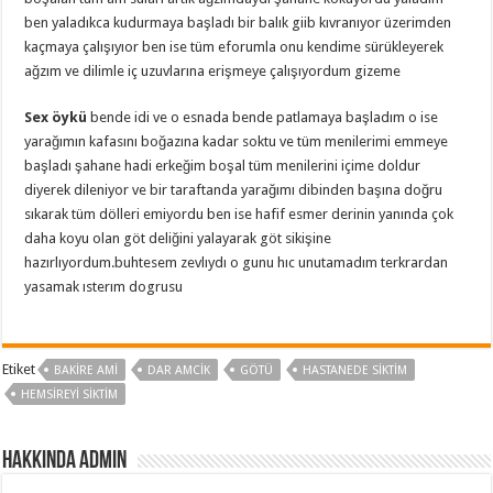
ben yaladıkca kudurmaya başladı bir balık giib kıvranıyor üzerimden
kaçmaya çalışıyıor ben ise tüm eforumla onu kendime sürükleyerek
ağzım ve dilimle iç uzuvlarına erişmeye çalışıyordum gizeme
Sex öykü
bende idi ve o esnada bende patlamaya başladım o ise
yarağımın kafasını boğazına kadar soktu ve tüm menilerimi emmeye
başladı şahane hadi erkeğim boşal tüm menilerini içime doldur
diyerek dileniyor ve bir taraftanda yarağımı dibinden başına doğru
sıkarak tüm dölleri emiyordu ben ise hafif esmer derinin yanında çok
daha koyu olan göt deliğini yalayarak göt sikişine
hazırlıyordum.buhtesem zevlıydı o gunu hıc unutamadım terkrardan
yasamak ısterım dogrusu
Etiket
BAKIRE AMI
DAR AMCIK
GÖTÜ
HASTANEDE SIKTIM
HEMSIREYI SIKTIM
Hakkında admin