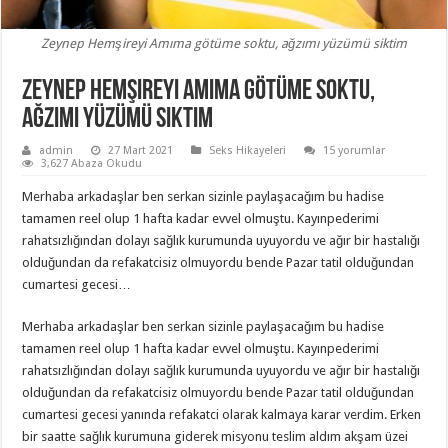
Zeynep Hemşireyi Amıma götüme soktu, ağzımı yüzümü siktim
Zeynep Hemşireyi Amıma götüme soktu,
ağzımı yüzümü siktim
admin
27 Mart 2021
Seks Hikayeleri
15 yorumlar
3,627 Abaza Okudu
Merhaba arkadaşlar ben serkan sizinle paylaşacağım bu hadise
tamamen reel olup 1 hafta kadar evvel olmuştu. Kayınpederimi
rahatsızlığından dolayı sağlık kurumunda uyuyordu ve ağır bir hastalığı
olduğundan da refakatcisiz olmuyordu bende Pazar tatil olduğundan
cumartesi gecesi…
Merhaba arkadaşlar ben serkan sizinle paylaşacağım bu hadise
tamamen reel olup 1 hafta kadar evvel olmuştu. Kayınpederimi
rahatsızlığından dolayı sağlık kurumunda uyuyordu ve ağır bir hastalığı
olduğundan da refakatcisiz olmuyordu bende Pazar tatil olduğundan
cumartesi gecesi yanında refakatci olarak kalmaya karar verdim. Erken
bir saatte sağlık kurumuna giderek misyonu teslim aldım akşam üzei