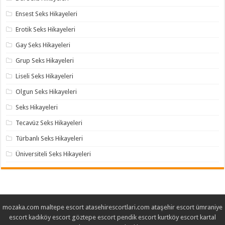
Ensest Seks Hikayeleri
Erotik Seks Hikayeleri
Gay Seks Hikayeleri
Grup Seks Hikayeleri
Liseli Seks Hikayeleri
Olgun Seks Hikayeleri
Seks Hikayeleri
Tecavüz Seks Hikayeleri
Türbanlı Seks Hikayeleri
Üniversiteli Seks Hikayeleri
mozaka.com
maltepe escort
atasehirescortlari.com
ataşehir escort
ümraniye
escort
kadıköy escort
göztepe escort
pendik escort
kurtköy escort
kartal