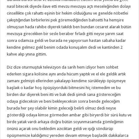
nasıl bitecek diyede ilave etti mevzu mevzuyu açtı meseleğinden dolayı
cinsellikte çok rahattı eşinin bir hekim olduüğunu ve genelde nöbetlei
çakıştığından birbirlerini pek göremediğinden bahsetti ha hemşire
olmuşsun hada rahibe diyerek takıldı ben bundan cesaret alarak bütün
mevzuya girecekken bir sesle beraber fırladı gitti neyse yarım saat
sonra odamıza geldi ve burada ne yapıyorsun hastan sabaha kadar
kendine gelmez gekl benim odada konuşalım dedi ve kantinden 2
kahve alıp ynına gittim.
Diz dize oturmuştuk televizyon da sarih hem izliyor hem sohbet
ederken sigara kolisine aynı anda hücum yaptık ve el ele geldik artık
zamanı gelmişti ellerinden yakalayıp kendime sürükleyip öpüşmeye
başlaık o kadar hoş öpüşüyorduki bitmesini hiç istemedim ve bu
birden dur diyerek beni itti ve bak dedi şimdi sana göstereceğim
odaya gideceksin ve beni bekleyeceksin sonra bende geleceğim
burada her şey olabilir kimin geleceği belirli olmaz dedi neyse
gösterdiği odaya kimse görmeden ambar gibi biryerdi bir sürü kutu ve
birde yatak vardı arkaya doğru bütün soyunmasamda gömleğimin
önünü açarak onu bekledim azıcıktan geldi ve ışığı söndürüp
öpüşmemize kaldığımız yereden devam etmeye başladık dakikalarca