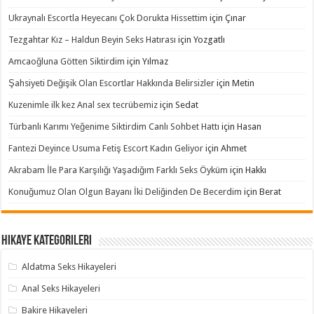
Ukraynalı Escortla Heyecanı Çok Dorukta Hissettim
için
Çınar
Tezgahtar Kız – Haldun Beyin Seks Hatırası
için
Yozgatlı
Amcaoğluna Götten Siktirdim
için
Yılmaz
Şahsiyeti Değişik Olan Escortlar Hakkında Belirsizler
için
Metin
Kuzenimle ilk kez Anal sex tecrübemiz
için
Sedat
Türbanlı Karımı Yeğenime Siktirdim Canlı Sohbet Hattı
için
Hasan
Fantezi Deyince Usuma Fetiş Escort Kadın Geliyor
için
Ahmet
Akrabam İle Para Karşılığı Yaşadığım Farklı Seks Öyküm
için
Hakkı
Konuğumuz Olan Olgun Bayanı İki Deliğinden De Becerdim
için
Berat
Hikaye Kategorileri
Aldatma Seks Hikayeleri
Anal Seks Hikayeleri
Bakire Hikayeleri