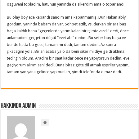
özgüveni topladım, hatunun yanında da sikerdim ama o toparlandı.
Bu olay böylece kapandı sandım ama kapanmamış. Dün Hakan abiyi
gördüm, yanında babam da var. Sohbet ettik, vs. derken bir ara baş
başa kaldık bana “geçenlerde yarım kalan bir işimiz vardı” dedi, önce
anlamadım, geç jeton düştü “evet abi” dedim. Bu sefer baş başa ve
bende hatta bu gece, tamam mı dedi, tamam dedim. Az sonra
çıkacağım yola. Bir an acaba ya o da beni siker mi diye geldi aklıma,
tedirgin oldum. Aradım bir saat kadar önce ne yapıyorsun dedim, eve
geçiyorum alırım seni dedi. Buna biraz göte dil atmalı espriler yaptım,
tamam yan yana gelince yap bunları, şimdi telefonda olmaz dedi.
Hakkında admin