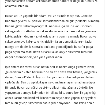
yaşananlardan babam aslında tamamen haberdar değil, durumu size
anlatmak istedim.
Hakan abi 35 yaşında bir adam, evli ve aslında maçodur. Genelde
babamın çevresi bu şekilde sert adamlardan oluşur (nedenini bilmem).
Hatuna gittik, sabahlayacağız. Bu nedenle içki, vs. de var. Önceleri
çekingendim. Hatta hatun Hakan abinin yanında bana sakso çekmeye
kalktı, gidelim dedim – gittik odaya ama benim yanımda Hakan abiye
sakso çekmeye kalkınca o hiç gidelim falan demedi. Sanırım fazla
utangacım dedim ki sonra kadın bana yöneldiğinde bu sefer paşa
paşa açtım malafatı. Hatta bir ara Hakan abiyle siklerimiz birbirine
değdi desem yeridir, yan yana yaladı kadın.
İşin enteresan tarafı bir an hatun dedi ki benim duşa girmem lazım,
gelen var mı? Zaten her ikimiz de en az 2 defa attık hatuna, yorgunluk
da var, “sen git” dedik. İçiyoruz bir yandan sohbet ediyoruz derken
çıplağız da. Ben bu çıplaklık işini sevdim. İnsan aşırı rahat hissediyor.
Bir anda Hakan abi eğildi ve sikime elledi hatta ağzına götürdü. Ne
yapıyorsun demeye kalmadan bir dil attı bile. Sonra ben ilk şaşkınlığı
atınca kasmadım kendimi, izin verdim ne yaparsa yapsın. Epey yaladı,
tam bunu çevirip sikecektim hatun çıktı banyodan. Bana kalsa ben o