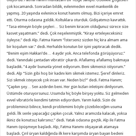
çok kocamandı. Sonradan bildik, evlenmeden evvel mankenlik de
yapmış. 20 yaşında evlenince konut hanımı olmuş. Bizi içeriye emret
etti. Oturma odasına geldik. Koltuklara oturduk. Gidişatımızı kavrattık.
“Tasa etmeyin böyle şeyleri… Siz benim kiracım olduğunuz sürece size
kasvet yaşatmam.” dedi. Çok neşelenmiştik. “Kirayı erteleyeceksiniz
öyleyse.” dedi Alp. Fatma Hanım “İsterseniz sizden hiç kira almam ama
bir koşulum var.” dedi. Herhalde konutun bir işini yaptıracak dedik.
“Benim eşim Hakkari’de… 4 aydır yok. Anca telefonda görüşüyoruz.”
dedi. Yanındaki çantadan vibratör çıkardı. Afallamış afallamış bakmaya
başladık. “4 aydır bununla yönet ediyorum. Beni sikmenizi istiyorum.”
dedi. Alp “Sizin gibi hoş bir kadını kim sikmek istemez. Şeref dinleriz.
Sizi sikmek isteyecek çok insan var. Neden biz?” dedi. Fatma Hanım;
“Çapkın şey… Sen azdırdın beni. Her gün kızları inletişini dinliyorum.
Üstümde oturuyorsunuz. Usumda hiç böyle birşey yoktu. Siz gelmeden
evvel vibratörle kendimi tatmin ediyordum. Yarım kaldı. Sizin de
probleminizi bilince, kendi problemimi böyle çözebileceğim usuma
geldi. İlk senle yapacağız çapkın çocuk. Yalnız aramızda kalacak, yoksa
ikiniz de konutsuz kalırsınız.” dedi. Yatak odasına geçtik. Alp ile Fatma
Hanım öpüşmeye başladı. Alp, Fatma Hanımı okşayarak atamaya
başladı. Çırıl üryan kaldığında ilk kere karşımda üryan bayan bedeni