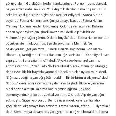
görüyordum. Gördüğüm beden harikuladeydi. Porno mecmualardaki
bayanlardan daha seksi idi. “O siktiğim kızlardan daha hoşsunuz. Bir
seks kraliçesi gibisiniz.” biçiminde övgüler ediyordu. Sonra Alp de
soyundu. Fatma Hanımın amcığını yalamaya başladı. Fatma Hanım
“Yarrağın kocamınkinden büyükmüş. Çok hoş yarrağın var. Kızların
neden öyle haykırdığını şimdi kavradım.” dedi. Alp “Siz bir de
Mehmet’in yarrağını görün. O daha büyük.” dedi. Fatma Hanım bundan
büyükleri de mi oluyormuş. Sen de soyunsana Mehmet. Ne
bakınıyorsun, gel yanımıza…” dedi. Ben de soyundum. Son olarak
kilotumu çıkardığımda Fatma Hanımın ağzı sarih kaldı. “O ne öyle keser
sapı gibi… Bana sığar mı o?” dedi. “Ayakta bekleme, gel yanıma,
ağzıma ver onu…” dedi. Alp “İlk kere ulusal olacak. Onun için utangaç
daha evvel hiç bir bayanla yapmadı.” dedi. “Erkekle uyudu mu?” dedi.
“Sığmaz dediğiniz yarrağı götüme aldım. Bir birbirimizi sikiyoruz” dedi.
“Ooo…” dedi. Sonra yarrağımı yalamaya başladı. İlk kere yarrağımı
birisi ağzına almıştı. Yalnızca başı sığmıştı ağzına. Çok hoş
somuruyordu. Harikulade zevk alıyordum. O sırada Alp de yarrağını
sokmuştu. Gitgel yapıyordu. Ben de üzerimdeki çekingenliği atıp
göğüslerini okşamaya başlamıştım. Fatma “Aferin, aferin… Biliyorsun.”
dedi. Sömurmaya devam etti. Çok geçmeden ağzına boşaldım. Fatma