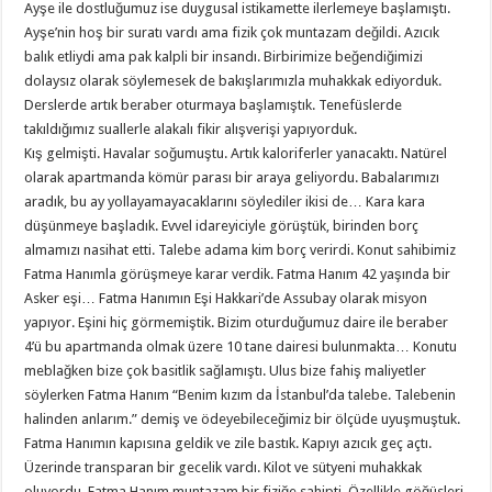
Ayşe ile dostluğumuz ise duygusal istikamette ilerlemeye başlamıştı.
Ayşe’nin hoş bir suratı vardı ama fizik çok muntazam değildi. Azıcık
balık etliydi ama pak kalpli bir insandı. Birbirimize beğendiğimizi
dolaysız olarak söylemesek de bakışlarımızla muhakkak ediyorduk.
Derslerde artık beraber oturmaya başlamıştık. Tenefüslerde
takıldığımız suallerle alakalı fikir alışverişi yapıyorduk.
Kış gelmişti. Havalar soğumuştu. Artık kaloriferler yanacaktı. Natürel
olarak apartmanda kömür parası bir araya geliyordu. Babalarımızı
aradık, bu ay yollayamayacaklarını söylediler ikisi de… Kara kara
düşünmeye başladık. Evvel idareyiciyle görüştük, birinden borç
almamızı nasihat etti. Talebe adama kim borç verirdi. Konut sahibimiz
Fatma Hanımla görüşmeye karar verdik. Fatma Hanım 42 yaşında bir
Asker eşi… Fatma Hanımın Eşi Hakkari’de Assubay olarak misyon
yapıyor. Eşini hiç görmemiştik. Bizim oturduğumuz daire ile beraber
4’ü bu apartmanda olmak üzere 10 tane dairesi bulunmakta… Konutu
meblağken bize çok basitlik sağlamıştı. Ulus bize fahiş maliyetler
söylerken Fatma Hanım “Benim kızım da İstanbul’da talebe. Talebenin
halinden anlarım.” demiş ve ödeyebileceğimiz bir ölçüde uyuşmuştuk.
Fatma Hanımın kapısına geldik ve zile bastık. Kapıyı azıcık geç açtı.
Üzerinde transparan bir gecelik vardı. Kilot ve sütyeni muhakkak
oluyordu. Fatma Hanım muntazam bir fiziğe sahipti. Özellikle göğüsleri