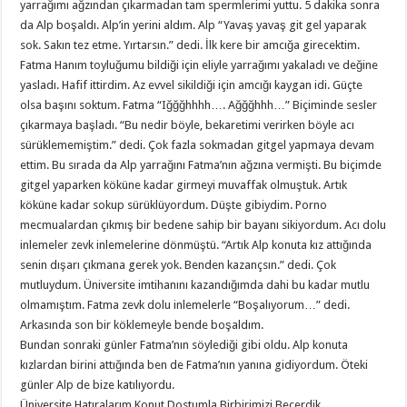
yarrağımı ağzından çıkarmadan tam spermlerimi yuttu. 5 dakika sonra
da Alp boşaldı. Alp’in yerini aldım. Alp “Yavaş yavaş git gel yaparak
sok. Sakın tez etme. Yırtarsın.” dedi. İlk kere bir amcığa girecektim.
Fatma Hanım toyluğumu bildiği için eliyle yarrağımı yakaladı ve değine
yasladı. Hafif ittirdim. Az evvel sikildiği için amcığı kaygan idi. Güçte
olsa başını soktum. Fatma “Iğğğhhhh…. Ağğğhhh…” Biçiminde sesler
çıkarmaya başladı. “Bu nedir böyle, bekaretimi verirken böyle acı
sürüklememiştim.” dedi. Çok fazla sokmadan gitgel yapmaya devam
ettim. Bu sırada da Alp yarrağını Fatma’nın ağzına vermişti. Bu biçimde
gitgel yaparken köküne kadar girmeyi muvaffak olmuştuk. Artık
köküne kadar sokup sürüklüyordum. Düşte gibiydim. Porno
mecmualardan çıkmış bir bedene sahip bir bayanı sikiyordum. Acı dolu
inlemeler zevk inlemelerine dönmüştü. “Artık Alp konuta kız attığında
senin dışarı çıkmana gerek yok. Benden kazançsın.” dedi. Çok
mutluydum. Üniversite imtihanını kazandığımda dahi bu kadar mutlu
olmamıştım. Fatma zevk dolu inlemelerle “Boşalıyorum…” dedi.
Arkasında son bir köklemeyle bende boşaldım.
Bundan sonraki günler Fatma’nın söylediği gibi oldu. Alp konuta
kızlardan birini attığında ben de Fatma’nın yanına gidiyordum. Öteki
günler Alp de bize katılıyordu.
Üniversite Hatıralarım Konut Dostumla Birbirimizi Becerdik