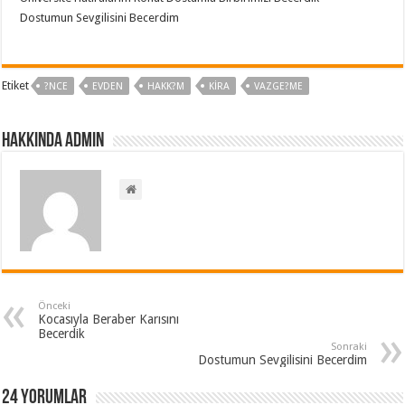
Dostumun Sevgilisini Becerdim
Etiket
?NCE
EVDEN
HAKK?M
KIRA
VAZGE?ME
Hakkında admin
Önceki
Kocasıyla Beraber Karısını
Becerdik
Sonraki
Dostumun Sevgilisini Becerdim
24 Yorumlar