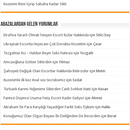
Kuzenim Beni İçirip Sabaha Kadar Sikti
Abazalardan Gelen Yorumlar
Etrafına Yararlı Olmak İsteyen Escort Kızlar Hakkında
için
Stilci bey
Ukraynalı Escortla Heyecanı Çok Dorukta Hissettim
için
Çınar
Tezgahtar Kız – Haldun Beyin Seks Hatırası
için
Yozgatlı
Amcaoğluna Götten Siktirdim
için
Yılmaz
Şahsiyeti Değişik Olan Escortlar Hakkında Belirsizler
için
Metin
Kuzenimle ilk kez Anal sex tecrübemiz
için
Sedat
Türbanlı Karımı Yeğenime Siktirdim Canlı Sohbet Hattı
için
Hasan
Fantezi Deyince Usuma Fetiş Escort Kadın Geliyor
için
Ahmet
Akrabam İle Para Karşılığı Yaşadığım Farklı Seks Öyküm
için
Hakkı
Konuğumuz Olan Olgun Bayanı İki Deliğinden De Becerdim
için
Berat