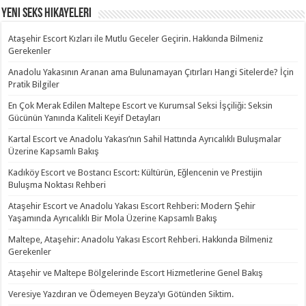
Yeni Seks Hikayeleri
Ataşehir Escort Kızları ile Mutlu Geceler Geçirin. Hakkında Bilmeniz
Gerekenler
Anadolu Yakasının Aranan ama Bulunamayan Çıtırları Hangi Sitelerde? İçin
Pratik Bilgiler
En Çok Merak Edilen Maltepe Escort ve Kurumsal Seksi İşçiliği: Seksin
Gücünün Yanında Kaliteli Keyif Detayları
Kartal Escort ve Anadolu Yakası’nın Sahil Hattında Ayrıcalıklı Buluşmalar
Üzerine Kapsamlı Bakış
Kadıköy Escort ve Bostancı Escort: Kültürün, Eğlencenin ve Prestijin
Buluşma Noktası Rehberi
Ataşehir Escort ve Anadolu Yakası Escort Rehberi: Modern Şehir
Yaşamında Ayrıcalıklı Bir Mola Üzerine Kapsamlı Bakış
Maltepe, Ataşehir: Anadolu Yakası Escort Rehberi. Hakkında Bilmeniz
Gerekenler
Ataşehir ve Maltepe Bölgelerinde Escort Hizmetlerine Genel Bakış
Veresiye Yazdıran ve Ödemeyen Beyza’yı Götünden Siktim.