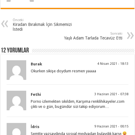
Önceki
Kiradan Bırakmak İçin Sikmemizi
İstedi
Sonraki
Yaşlı Adam Tarlada Tecavüz Etti
12 Yorumlar
Burak
4 Nisan 2021 - 18:13
Okurken sikişe doydum resmen yaaaa
Fethi
3 Haziran 2021 - 07:38
Porno izlemekten sıkıldım, Karşıma renklihikayeler.com
çıktı ve o gün, bugündür sizi takip ediyorum…
İdris
9 Haziran 2021 - 00:15
Semtte yazsaydında sosyal medyadan bulaydık karıyı