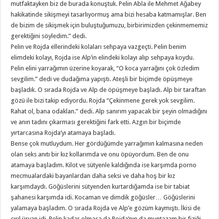
mutfaktayken biz de burada konuştuk. Pelin Abla ile Mehmet Ağabey
hakikatinde sikişmeyi tasarlıyormuş ama bizi hesaba katmamışlar. Ben
de bizim de sikişmek için buluştuğumuzu, birbirimizden çekinmememiz
gerektiğini söyledim.” dedi.
Pelin ve Rojda ellerindeki kolaları sehpaya vazgeçti. Pelin benim
elimdeki kolayı, Rojda ise Alp’in elindeki kolayı alıp sehpaya koydu.
Pelin elini yarrağımın üzerine koyarak, “O koca yarrağını çok özledim
sevgilim.” dedi ve dudağıma yapıştı. Ateşli bir biçimde öpüşmeye
başladık. O sırada Rojda ve Alp de öpüşmeye başladı. Alp bir taraftan
gözü ile bizi takip ediyordu. Rojda “Çekinmene gerek yok sevgilim.
Rahat ol, bana odaklan.” dedi. Alp sanırım yapacak bir şeyin olmadığını
ve anın tadını çıkarması gerektiğini fark etti. Azgın bir biçimde
yırtarcasına Rojda’yı atamaya başladı.
Bense çok mutluydum. Her gördüğümde yarrağımın kalmasına neden
olan seks anıtı bir kız kollarımda ve onu öpüyordum. Ben de onu
atamaya başladım. Kilot ve sütyenle kaldığında ise karşımda porno
mecmualardaki bayanlardan daha seksi ve daha hoş bir kız
karşımdaydı. Göğüslerini sütyenden kurtardığamda ise bir tabiat
şahanesi karşımda idi. Kocaman ve dimdik göğüsler… Göğüslerini
yalamaya başladım. O sırada Rojda ve Alp’e gözüm kaymıştı. İkisi de
çırıl üryan idi. Pelin kadar olmasa da Rojda’nın da muntazam bir fiziği