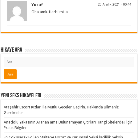
Yusuf
23 Aralık 2021 - 00:44
Oha amk. Harbi mi la
Hikaye ARA
Yeni Seks Hikayeleri
Ataşehir Escort Kızları ile Mutlu Geceler Geçirin. Hakkında Bilmeniz
Gerekenler
Anadolu Yakasının Aranan ama Bulunamayan Çıtırları Hangi Sitelerde? İçin
Pratik Bilgiler
En Çok Merak Edilen Maltepe Escort ve Kurumsal Seksi İşçiliği: Seksin