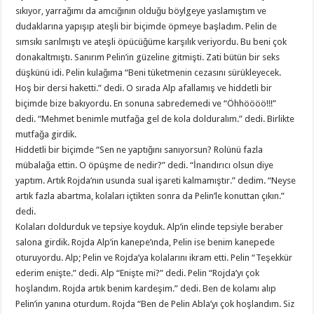
sıkıyor, yarrağımı da amcığının olduğu böylgeye yaslamıştım ve
dudaklarına yapışıp ateşli bir biçimde öpmeye başladım. Pelin de
sımsıkı sarılmıştı ve ateşli öpücüğüme karşılık veriyordu. Bu beni çok
donakaltmıştı. Sanırım Pelin’in güzeline gitmişti. Zati bütün bir seks
düşkünü idi. Pelin kulağıma “Beni tüketmenin cezasını sürükleyecek.
Hoş bir dersi haketti.” dedi. O sırada Alp afallamış ve hiddetli bir
biçimde bize bakıyordu. En sonuna sabredemedi ve “Öhhöööö!!!”
dedi. “Mehmet benimle mutfağa gel de kola dolduralım.” dedi. Birlikte
mutfağa girdik.
Hiddetli bir biçimde “Sen ne yaptığını sanıyorsun? Rolünü fazla
mübalağa ettin. O öpüşme de nedir?” dedi. “İnandırıcı olsun diye
yaptım. Artık Rojda’nın usunda sual işareti kalmamıştır.” dedim. “Neyse
artık fazla abartma, kolaları içtikten sonra da Pelin’le konuttan çıkın.”
dedi.
Kolaları doldurduk ve tepsiye koyduk. Alp’in elinde tepsiyle beraber
salona girdik. Rojda Alp’in kanepe’ında, Pelin ise benim kanepede
oturuyordu. Alp; Pelin ve Rojda’ya kolalarını ikram etti. Pelin “Teşekkür
ederim enişte.” dedi. Alp “Enişte mi?” dedi. Pelin “Rojda’yı çok
hoşlandım. Rojda artık benim kardeşim.” dedi. Ben de kolamı alıp
Pelin’in yanına oturdum. Rojda “Ben de Pelin Abla’yı çok hoşlandım. Siz