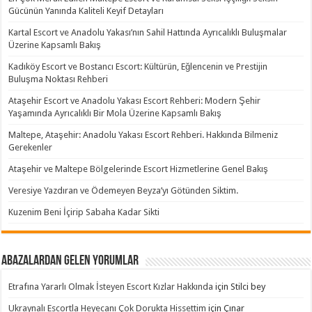
Gücünün Yanında Kaliteli Keyif Detayları
Kartal Escort ve Anadolu Yakası’nın Sahil Hattında Ayrıcalıklı Buluşmalar
Üzerine Kapsamlı Bakış
Kadıköy Escort ve Bostancı Escort: Kültürün, Eğlencenin ve Prestijin
Buluşma Noktası Rehberi
Ataşehir Escort ve Anadolu Yakası Escort Rehberi: Modern Şehir
Yaşamında Ayrıcalıklı Bir Mola Üzerine Kapsamlı Bakış
Maltepe, Ataşehir: Anadolu Yakası Escort Rehberi. Hakkında Bilmeniz
Gerekenler
Ataşehir ve Maltepe Bölgelerinde Escort Hizmetlerine Genel Bakış
Veresiye Yazdıran ve Ödemeyen Beyza’yı Götünden Siktim.
Kuzenim Beni İçirip Sabaha Kadar Sikti
Abazalardan Gelen Yorumlar
Etrafına Yararlı Olmak İsteyen Escort Kızlar Hakkında
için
Stilci bey
Ukraynalı Escortla Heyecanı Çok Dorukta Hissettim
için
Çınar