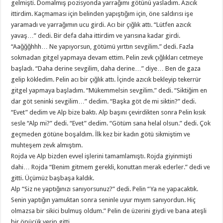
gelmişti. Domalmış pozisyonda yarrağımı götünü yasladım. Azıcık
ittirdim. Kaçmaması için belinden yapıştığım için, öne saldırısı işe
yaramadı ve yarrağımın ucu girdi. Acı bir çığlık attı. “Lütfen azıcık
yavaş…” dedi. Bir defa daha ittirdim ve yarısına kadar girdi.
“Aağğğhhh… Ne yapıyorsun, götümü yırttın sevgilim.” dedi. Fazla
sokmadan gitgel yapmaya devam ettim. Pelin zevk çığlıkları cetmeye
başladı. “Daha derine sevgilim, daha derine…” diye… Ben de gaza
gelip kökledim. Pelin acı bir çığlık attı. İçinde azıcık bekleyip tekerrür
gitgel yapmaya başladım. “Mükemmelsin sevgilim.” dedi. “Siktiğim en
dar göt seninki sevgilim…” dedim. “Başka göt de mi siktin?” dedi.
“Evet” dedim ve Alp bize baktı. Alp başını çevirdikten sonra Pelin kısık
sesle “Alp mi?” dedi. “Evet” dedim. “Götüm sana helal olsun.” dedi. Çok
geçmeden götüne boşaldım. İlk kez bir kadın götü sikmiştim ve
muhteşem zevk almıştım.
Rojda ve Alp bizden evvel işlerini tamamlamıştı. Rojda giyinmişti
dahi… Rojda “Benim gitmem gerekli, konuttan merak ederler.” dedi ve
gitti. Üçümüz başbaşa kaldık.
Alp “Siz ne yaptığınızı sanıyorsunuz?” dedi. Pelin “Ya ne yapacaktık.
Senin yaptığın yamuktan sonra seninle uyur mıyım sanıyordun. Hiç
olmazsa bir sikici bulmuş oldum.” Pelin de üzerini giydi ve bana ateşli
bir öpücük verip gitti.