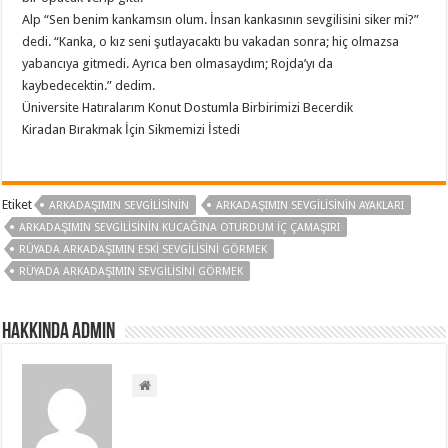
Alp “Sen benim kankamsın olum. İnsan kankasının sevgilisini siker mi?”
dedi. “Kanka, o kız seni şutlayacaktı bu vakadan sonra; hiç olmazsa
yabancıya gitmedi. Ayrıca ben olmasaydım; Rojda’yı da
kaybedecektin.” dedim.
Üniversite Hatıralarım Konut Dostumla Birbirimizi Becerdik
Kiradan Bırakmak İçin Sikmemizi İstedi
Etiket
ARKADAŞIMIN SEVGILISININ
ARKADAŞIMIN SEVGILISININ AYAKLARI
ARKADAŞIMIN SEVGILISININ KUCAĞINA OTURDUM IÇ ÇAMAŞIRI
RÜYADA ARKADAŞIMIN ESKI SEVGILISINI GÖRMEK
RÜYADA ARKADAŞIMIN SEVGILISINI GÖRMEK
Hakkında admin