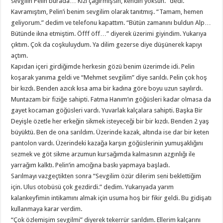
sevgilin Pelin burada… Kızı çağırmışsın, kendin yoksun.” dedi.
Kavramıştım, Pelin’i benim sevgilim olarak tanıtmış. “Tamam, hemen
geliyorum.” dedim ve telefonu kapattım. “Bütün zamanını buldun Alp…
Bütünde ikna etmiştim. Öfff öff…” diyerek üzerimi giyindim. Yukarıya
çıktım. Çok da coşkuluydum. Ya dilim gezerse diye düşünerek kapıyı
açtım.
Kapıdan içeri girdiğimde herkesin gözü benim üzerimde idi. Pelin
koşarak yanıma geldi ve “Mehmet sevgilim” diye sarıldı. Pelin çok hoş
bir kızdı. Benden azıcık kısa ama bir kadına göre boyu uzun sayılırdı.
Muntazam bir fiziğe sahipti. Fatma Hanım’ın göğüsleri kadar olmasa da
gayet kocaman göğüsleri vardı. Yuvarlak kalçalara sahipti. Başka Bir
Deyişle özetle her erkeğin sikmek isteyeceği bir bir kızdı. Benden 2 yaş
büyüktü. Ben de ona sarıldım. Üzerinde kazak, altında ise dar bir keten
pantolon vardı. Üzerindeki kazağa karşın göğüslerinin yumuşaklığını
sezmek ve göt sikme arzumun kursağımda kalmasının azgınlığı ile
yarrağım kalktı. Pelin’in amcığına baskı yapmaya başladı.
Sarılmayı vazgeçtikten sonra “Sevgilim özür dilerim seni beklettiğim
için. Ulus otobüsü çok gezdirdi.” dedim. Yukarıyada yarım
kalankeyfimin intikamını almak için usuma hoş bir fikir geldi. Bu gidişatı
kullanmaya karar verdim.
“Çok özlemişim sevgilmi” diyerek tekerrür sarıldım. Ellerim kalçarını