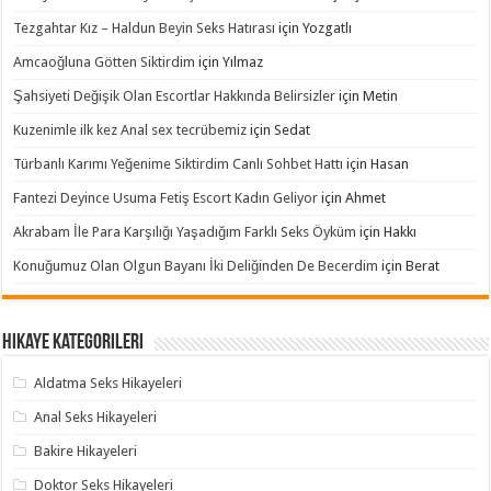
Tezgahtar Kız – Haldun Beyin Seks Hatırası
için
Yozgatlı
Amcaoğluna Götten Siktirdim
için
Yılmaz
Şahsiyeti Değişik Olan Escortlar Hakkında Belirsizler
için
Metin
Kuzenimle ilk kez Anal sex tecrübemiz
için
Sedat
Türbanlı Karımı Yeğenime Siktirdim Canlı Sohbet Hattı
için
Hasan
Fantezi Deyince Usuma Fetiş Escort Kadın Geliyor
için
Ahmet
Akrabam İle Para Karşılığı Yaşadığım Farklı Seks Öyküm
için
Hakkı
Konuğumuz Olan Olgun Bayanı İki Deliğinden De Becerdim
için
Berat
Hikaye Kategorileri
Aldatma Seks Hikayeleri
Anal Seks Hikayeleri
Bakire Hikayeleri
Doktor Seks Hikayeleri