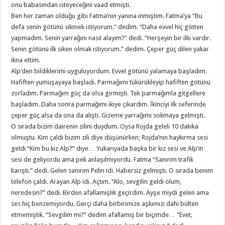
onu babasından isteyeceğini vaad etmişti.
Ben her zaman olduğu gibi Fatma’nın yanına inmiştim. Fatma’ya “Bu
defa senin götünü sikmek istiyorum.” dedim. “Daha evvel hiç götten
yapmadım. Senin yarrağını nasıl alayım?” dedi. “Herşeyin bir ilki vardır.
Senin götünü ilk siken olmak istiyorum.” dedim. Çeper güç dilen yakar
ikna ettim.
Alp’den bildiklerimi uyguluyordum. Evvel götünü yalamaya başladım.
Hafiften yumuşayaya başladı. Parmağımı tükürükleyip hafiften götünü
zorladım. Parmağım güç da olsa girmişti. Tek parmağımla gitgellere
başladım. Daha sonra parmağımı ikiye çıkardım. İkinciyi ilk seferinde
çeper güç alsa da ona da alıştı. Gizeme yarrağımı sokmaya gelmişti.
O sırada bizim dairenin zilini duydum. Oysa Rojda geleli 10 dakika
olmuştu. Kim çaldı bizim zili diye düşünürken; Rojda’nın haykırma sesi
geldi “Kim bu kız Alp?” diye… Yukarıyada başka bir kız sesi ve Alp’in
sesi de geliyordu ama pek anlaşılmıyordu. Fatma “Sanırım trafik
karıştı.” dedi. Gelen sanırım Pelin idi. Habersiz gelmişti. O sırada benim
telefon çaldı. Arayan Alp idi. Açtım. “Alo, sevgilin geldi olum,
neredesin?” dedi. Birden afallamışlık geçirdim. Ayşe miydi gelen ama
ses hiç benzemiyordu. Gerçi daha birbirimize aşkımızı dahi bülten
etmemiştik. “Sevgilim mi?” dedim afallamış bir biçimde… “Evet,