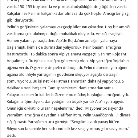
vardı. 150-155 boylarında ve portakal büyüklüğünde göğüsleri vardı.
Kalçaları ise Pelin’in kalçarı kadar olmasa da çok hoştu. Amcığı bir çizgi
gibi duruyordu.
Pelin’in göğüslerini yalamayı vazgeçip kilotunu çıkardım. Hoş bir amcığı
vardı ama çok sikilmiş olduğu muhakkak oluyordu. Amcığı traşlıydı.
Hemen yalamaya başladım. Alp’de Rojda’nın amcığını yalamaya
başlamıştı. İkimiz de durmadan yalıyorduk. Pelin başımı amcığına
bastırıyordu. 15 dakika sonra Alp yalamayı vazgeçti. Sanırım Rojda’yı
boşaltmıştı. Bu işteki ustalığını göstermiş oldu. Alp yarrağını Rojda’nın
ağzına verdi. O gizeme de pelin de boşaldı. Pelin de benim yarrağımı
ağzına aldı. Eliyle yarrağımın gövdesini okşuyor ağzıyla da başını
somuruyordu. Bu işi netlikle Fatma Hanım’dan daha iyi yapıyordu. 5
dakikada beni boşalttı. Tam spremlerimi damlatmadan yuttu.
Yalayarak tekerrür kaldırdı. Gizeme bu müthiş hoşluğun amcığındaydı.
Kulağıma “Şimdiye kadar yediğim en büyük yarrak Alp’in yarrağıydı.
Onun için dikkatli olursan neşelenirim.” dedi. Misyoner pozisyonda
yarrağımı amcığına dayadım. Hafiften ittim. Pelin “Aaağğğhhh…” diyere
çığlığı bastı. Yarrağımın ucu girmişti. “Sevgilim azıcık yavaş lütfen…
Biliyorsun ki seninle her seferinde ilk kez sikişiyormuş gibi seziyorum.”
dedi.