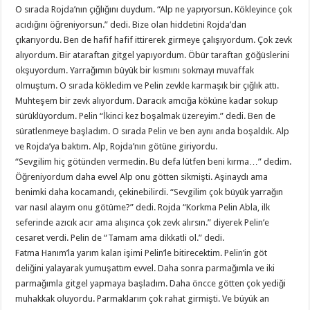
O sırada Rojda’nın çığlığını duydum. “Alp ne yapıyorsun. Kökleyince çok
acıdığını öğreniyorsun.” dedi. Bize olan hiddetini Rojda’dan
çıkarıyordu. Ben de hafif hafif ittirerek girmeye çalışıyordum. Çok zevk
alıyordum. Bir ataraftan gitgel yapıyordum. Öbür taraftan göğüslerini
okşuyordum. Yarrağımın büyük bir kısmını sokmayı muvaffak
olmuştum. O sırada kökledim ve Pelin zevkle karmaşık bir çığlık attı.
Muhteşem bir zevk alıyordum. Daracık amcığa köküne kadar sokup
sürüklüyordum. Pelin “İkinci kez boşalmak üzereyim.” dedi. Ben de
süratlenmeye başladım. O sırada Pelin ve ben aynı anda boşaldık. Alp
ve Rojda’ya baktım. Alp, Rojda’nın götüne giriyordu.
“Sevgilim hiç götünden vermedin. Bu defa lütfen beni kırma…” dedim.
Öğreniyordum daha evvel Alp onu götten sikmişti. Aşinaydı ama
benimki daha kocamandı, çekinebilirdi. “Sevgilim çok büyük yarrağın
var nasıl alayım onu götüme?” dedi. Rojda “Korkma Pelin Abla, ilk
seferinde azıcık acır ama alışınca çok zevk alırsın.” diyerek Pelin’e
cesaret verdi. Pelin de “Tamam ama dikkatli ol.” dedi.
Fatma Hanım’la yarım kalan işimi Pelin’le bitirecektim. Pelin’in göt
deliğini yalayarak yumuşattım evvel. Daha sonra parmağımla ve iki
parmağımla gitgel yapmaya başladım. Daha öncce götten çok yediği
muhakkak oluyordu. Parmaklarım çok rahat girmişti. Ve büyük an