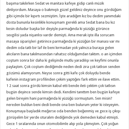
başıma takılırken Sedat ve manitası kafeye gidip canlı müzik
dinliyordum. Masaya o bakmıştı güzel geldiniz deyince onu gördüğüm
gibi içimde bir kıpırtı sezmiştim. İşte aradığım kız bu dedim yanımdaki
dosta bununla kesinlikle konuşmam gerekli ama Sedat bana bu kız
kesin doludur başka bir deyişle parmağında ki yüzüğü görünce
sevgilisi yada nişanlısı vardır demişti. Ama merak işte illa sorucam
masaya siparişleri getirince parmağında ki yüzüğün bir manası var mı
dedim oda tatlı bir laf ile beni kırmadan yok yalnızca buraya gelen
alıcıların bana takılmasından rahatsız olduğumdan taktım. o an içimden
coştum sonra bir daha ki gelişinde mutlu yaradılışı ve keyfimi onunla
paylaştım. Çok coştum dediğimde neden dedi zira çok tatlısın senden
gözümü alamıyorum. Neyse sonra gitti kafe çok doluydu bende
kafenin instagram profilinden çekim yaptığını fark ettim ve ilave ettim.
1 2 saat sonra gördü kimsin kabul etti bende ileti çektim çok tatlısın
bugün deyince sende kimsin dedi. Kendimi tanıttım ben bugün kafeye
gelen bireyim hani parmağında ki yüzüğü sormuştum. Sen misin?
nereden buldun beni dedi bende ona ben bulurum yeter ki isteyeyim.
Konuşmaya başladık meğerse oda benden beğenmiş ve gece iş çıkışı
görüşelim bir yerde oturalım dediğimde yok demeden kabul etmişti.
Gece 1 sıralarında onun otomobilimle alıp yola çıkmıştım. Çok yoğun