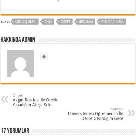
Etiket
AŞK ILIŞKILERI
AYÇA
ÖZEFE
YIKILMAM
YIKILMAM ASLA
Hakkında admin
Önceki
Azgın Rus Kızı İle Otelde
Yaşadığım Ateşli Seks
Sonraki
Üniversitedeki Öğretmenim İle
Delice Geçirdiğim Gece
17 Yorumlar