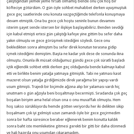
çalıştığından yemek yeme fırsatı olmamış bende onu çok hoş bir
köfteciye götürdüm. O gün öyle sohbet muhabbet derken uyuşmuştuk
gece geç saatlerinde onu konuta vazgeçtiğimde telefonla konuşmaya
devam etmiştik. Ona bu gece çok hoştu seninle bunun devamını
isterim şayet sende istersen bir ilişkiye başlayabiliriz. Benden sevdiği
için kabul etmişti ertesi gün çalıştığı kafeye yine gittim bu sefer daha
yakın olmuştu ve gece görüşmek istediğini söyledi. Gece onu
bekledikten sonra almıştım bu sefer direk konutun terasına gidip
içmek istediğimi demiştim. Başta ne kadar yok dese de sonunda ikna
olmuştu. Onunla ilk müsait olduğumuz gündü gece çok süratli başladı
içtik eğlendik sohbet ettik derken geç olduğunda bende kalmayı kabul
etti ve birlikte benim yatağa yatmaya gitmiştik. Tabi ne yatması kasıt
mazeret olsun yatağa girdiğimizde direk yarağıma bir yapışı vardı
usum gitmişti. Trajedi bir biçimde ağzına alıp bir yalaması vardı hiç
unutmam o gün ağzıyla beni boşaltmayı becermişti. Sıradanda çok geç
boşalan biriyim ama helal olsun ona o onu muvaffak olmuştu. Hem
hoş sakso sürüklüyordu hemde götten veriyordu her iki delikten sikip
boşalmam çok iyi gelmişti uzun zamandı öyle bir gece geçirmedim
sonra bir hafta süresince beraber eğlenerek benim konutta kaldık
sonra baht iste memleketine gitmesi gerekti bir gitti bir daha dönmedi
ve hali hazırda onu usumdan çıkaramadım.