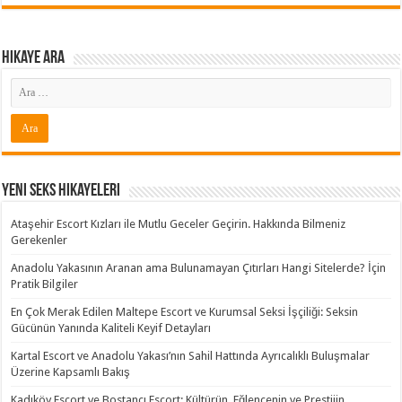
Hikaye ARA
Yeni Seks Hikayeleri
Ataşehir Escort Kızları ile Mutlu Geceler Geçirin. Hakkında Bilmeniz
Gerekenler
Anadolu Yakasının Aranan ama Bulunamayan Çıtırları Hangi Sitelerde? İçin
Pratik Bilgiler
En Çok Merak Edilen Maltepe Escort ve Kurumsal Seksi İşçiliği: Seksin
Gücünün Yanında Kaliteli Keyif Detayları
Kartal Escort ve Anadolu Yakası’nın Sahil Hattında Ayrıcalıklı Buluşmalar
Üzerine Kapsamlı Bakış
Kadıköy Escort ve Bostancı Escort: Kültürün, Eğlencenin ve Prestijin