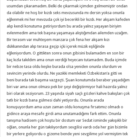
usumdan çıkaramadım. Belki de çıkarmak içimden gelmemiştir ondan
da olabilir ne hoş bir kızdı seks mevzusunda mı dersin yoksa onunla
eğlenmek mi her mevzuda çok iyi becerikli bir kızdı. Her akşam kafeden
alıp kendi konutuma getiriyordum bu arada yalnız yaşayan biriyim
evlenmedim ama tek başına yaşamaya alıştığımdan ailemden uzağım.
Bir terasım var muhteşem manzara çok fena her akşam kızı
dükkanından alıp terasa geçip içki içerek müzik eşliğinde
eğleniyordum. O gittikten sonra onun gibisini bulamadım en son bir
kaç kızla takıldım ama onun verdiği heyecanı tutamadım. Buda içimde
bir nebze tasa oldu keşke burada olsa yeniden onunla olurdum ve
sevincim yerinde olurdu. Ne yazıkki memleketi Özbekistan’a gitti ve
beni burada tak başıma vazgeçti. Şuan konutumda beraber yaşadığım
biri var ama onun olması pek bir şeyi değiştirmiyor hali hazırda yalnız
biri olarak seziyorum. 23 yaşında siyah saçlı gözleri kahve bakışları çok
tatlı bir kızdı bana gülmesi dahi yetiyordu. Onunla arada
konuşuyordum ama uzun zaman oldu konuşma fırsatımız olmadı o
gidince araya mesafe girdi ama unutamadığımı fark ettim. Onunla
tanışma hadisem çok hoştu bir dostum var Sedat isminde yakışıklı bir
oğlan, onunla her gün takılıyordum sevgilisi vardı oda her gün bizimle
bir yerlere geliyordu o gizeme bende yeni sevgilime yol vermiştim tek