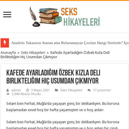
Anadolu Yakasının Aranan ama Bulunamayan Çıtırları Hangi Sitelerde? İçin 
Anasayfa
»
Seks Hikayeleri
»
Kafede Ayarladığım Özbek Kızla Deli
Birlikteliğim Hiç Usumdan Çıkmıyor
Kafede Ayarladığım Özbek Kızla Deli
Birlikteliğim Hiç Usumdan Çıkmıyor
admin
3 Mayıs 2021
Seks Hikayeleri
17 yorumlar
2,946 Abaza Okudu
Selam ben Ferhat, Muğla’da yaşayan genç bir delikanlıyım. Bu korona
başlamadan evvel hoş bir hafta yaşamıştım ve o hoş anları
Selam ben Ferhat, Muğla’da yaşayan genç bir delikanlıyım. Bu korona
başlamadan evvel hoş bir hafta yaşamıştım ve o hoş anları bir cinsli