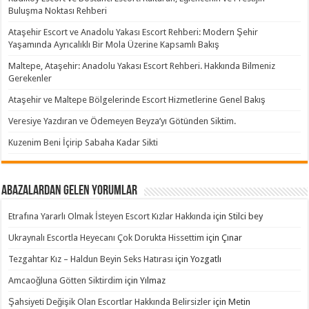
Buluşma Noktası Rehberi
Ataşehir Escort ve Anadolu Yakası Escort Rehberi: Modern Şehir
Yaşamında Ayrıcalıklı Bir Mola Üzerine Kapsamlı Bakış
Maltepe, Ataşehir: Anadolu Yakası Escort Rehberi. Hakkında Bilmeniz
Gerekenler
Ataşehir ve Maltepe Bölgelerinde Escort Hizmetlerine Genel Bakış
Veresiye Yazdıran ve Ödemeyen Beyza’yı Götünden Siktim.
Kuzenim Beni İçirip Sabaha Kadar Sikti
Abazalardan Gelen Yorumlar
Etrafına Yararlı Olmak İsteyen Escort Kızlar Hakkında
için
Stilci bey
Ukraynalı Escortla Heyecanı Çok Dorukta Hissettim
için
Çınar
Tezgahtar Kız – Haldun Beyin Seks Hatırası
için
Yozgatlı
Amcaoğluna Götten Siktirdim
için
Yılmaz
Şahsiyeti Değişik Olan Escortlar Hakkında Belirsizler
için
Metin