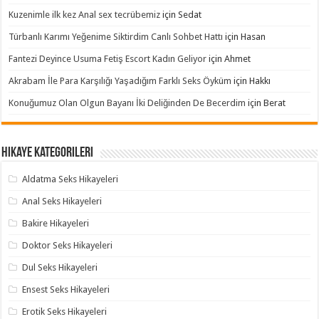
Kuzenimle ilk kez Anal sex tecrübemiz
için
Sedat
Türbanlı Karımı Yeğenime Siktirdim Canlı Sohbet Hattı
için
Hasan
Fantezi Deyince Usuma Fetiş Escort Kadın Geliyor
için
Ahmet
Akrabam İle Para Karşılığı Yaşadığım Farklı Seks Öyküm
için
Hakkı
Konuğumuz Olan Olgun Bayanı İki Deliğinden De Becerdim
için
Berat
Hikaye Kategorileri
Aldatma Seks Hikayeleri
Anal Seks Hikayeleri
Bakire Hikayeleri
Doktor Seks Hikayeleri
Dul Seks Hikayeleri
Ensest Seks Hikayeleri
Erotik Seks Hikayeleri