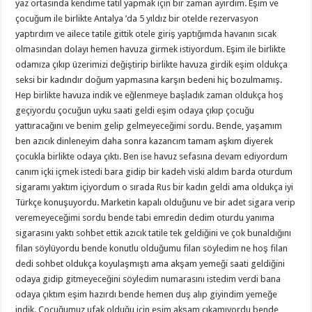
yaz ortasında kendime tatil yapmak için bir zaman ayırdım. Eşim ve
çocuğum ile birlikte Antalya ’da 5 yıldız bir otelde rezervasyon
yaptırdım ve ailece tatile gittik otele giriş yaptığımda havanın sıcak
olmasından dolayı hemen havuza girmek istiyordum. Eşim ile birlikte
odamıza çıkıp üzerimizi değiştirip birlikte havuza girdik eşim oldukça
seksi bir kadındır doğum yapmasına karşın bedeni hiç bozulmamış.
Hep birlikte havuza indik ve eğlenmeye başladık zaman oldukça hoş
geçiyordu çocuğun uyku saati geldi eşim odaya çıkıp çocuğu
yattıracağını ve benim gelip gelmeyeceğimi sordu. Bende, yaşamım
ben azıcık dinleneyim daha sonra kazancım tamam aşkım diyerek
çocukla birlikte odaya çıktı. Ben ise havuz sefasına devam ediyordum
canım içki içmek istedi bara gidip bir kadeh viski aldım barda oturdum
sigaramı yaktım içiyordum o sırada Rus bir kadın geldi ama oldukça iyi
Türkçe konuşuyordu. Marketin kapalı olduğunu ve bir adet sigara verip
veremeyeceğimi sordu bende tabi emredin dedim oturdu yanıma
sigarasını yaktı sohbet ettik azıcık tatile tek geldiğini ve çok bunaldığını
filan söylüyordu bende konutlu olduğumu filan söyledim ne hoş filan
dedi sohbet oldukça koyulaşmıştı ama akşam yemeği saati geldiğini
odaya gidip gitmeyeceğini söyledim numarasını istedim verdi bana
odaya çıktım eşim hazırdı bende hemen duş alıp giyindim yemeğe
indik. Çocuğumuz ufak olduğu için eşim akşam çıkamıyordu bende