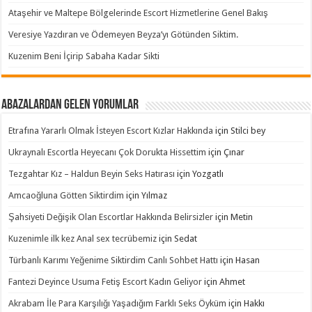
Ataşehir ve Maltepe Bölgelerinde Escort Hizmetlerine Genel Bakış
Veresiye Yazdıran ve Ödemeyen Beyza’yı Götünden Siktim.
Kuzenim Beni İçirip Sabaha Kadar Sikti
Abazalardan Gelen Yorumlar
Etrafına Yararlı Olmak İsteyen Escort Kızlar Hakkında
için
Stilci bey
Ukraynalı Escortla Heyecanı Çok Dorukta Hissettim
için
Çınar
Tezgahtar Kız – Haldun Beyin Seks Hatırası
için
Yozgatlı
Amcaoğluna Götten Siktirdim
için
Yılmaz
Şahsiyeti Değişik Olan Escortlar Hakkında Belirsizler
için
Metin
Kuzenimle ilk kez Anal sex tecrübemiz
için
Sedat
Türbanlı Karımı Yeğenime Siktirdim Canlı Sohbet Hattı
için
Hasan
Fantezi Deyince Usuma Fetiş Escort Kadın Geliyor
için
Ahmet
Akrabam İle Para Karşılığı Yaşadığım Farklı Seks Öyküm
için
Hakkı