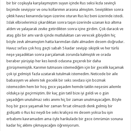
bir bir coşkuyla karşılaşmıştım suyun içinde Rus seksi kızla sevinçli
biçimde sevişiyor ve onu kollarımın arasına almıştım. Seviştikten sonra
çıktık havuz kenarında taşın üzerine oturan Rus kız beni üzerinde istedi.
Islak elbiselerimizi çıkardıktan sonra taşın üzerinde uzanan kızı altıma
aldım ve yalayarak zevke getirdikten sonra içine girdim. Çok daracık ve
ataş gibi bir amı vardı içinde mutluluktan can verecek gibiydim hiç
böyle zevk almamıştım hatta karımdan dahi almadım desem doğrudur.
Havuz sefası çok hoş geçti sabah 5 kadar sevişip sikiştik ve her türlü
neşe yaşadıktan sonra parçalamak zorunda kalmıştık ve orada
beraber yürüyüp her kes kendi odasına geçerek bir daha
görüşmemiştik. Karımın tutmasını istemediğim için bir gecelik kaçamak
çok iyi gelmişti fazla uzatarak tutulmak istemedim. Neticede bir aile
babasıyım ve ailemi tek gecelik bir seks sevdası için bozmak
istemezdim hem bir hoş gece yaşadım hemde tatilin neşesini ailemle
oldukça iyi geçirmiştim. Bir kaç gün tatil bize iyi geldi ve o gün
yaşadığım unutulmaz seks anımı hiç bir zaman unutmayacağım. Böyle
hoş bir gece yaşamak her zaman fırsat olmazdı denk gelmiş bir
gidişattı o Rus kız neydi be seks kraliçesi mi desem yoksa bu işin
erbabımı kavramadım ama öyle harikulade bir gece ömrümün sonuna
kadar hiç aklımı çıkmayacağını öğreniyorum.