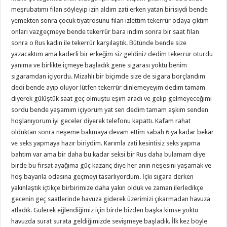
meşrubatımı filan söyleyip izin aldım zati erken yatan birisiydi bende
yemekten sonra çocuk tiyatrosunu filan izlettim tekerrür odaya çıktım
onları vazgeçmeye bende tekerrür bara indim sonra bir saat filan
sonra o Rus kadın ile tekerrür karşılaştık. Bütünde bende size
yazacaktım ama kaderli bir erkeğim siz geldiniz dedim tekerrür oturdu
yanıma ve birlikte içmeye başladık gene sigarası yoktu benim
sigaramdan içiyordu. Mizahlı bir biçimde size de sigara borçlandım
dedi bende ayıp oluyor lütfen tekerrür dinlemeyeyim dedim tamam
diyerek gülüştük saat geç olmuştu eşim aradı ve gelip gelmeyeceğimi
sordu bende yaşamım içiyorum yat sen dedim tamam aşkım senden
hoşlanıyorum iyi geceler diyerek telefonu kapattı. Kafam rahat
olduktan sonra neşeme bakmaya devam ettim sabah 6 ya kadar bekar
ve seks yapmaya hazır biriydim. Karımla zati kesintisiz seks yapma
bahtım var ama bir daha bu kadar seksi bir Rus daha bulamam diye
birde bu fırsat ayağıma güç kazanç diye her anın neşesini yaşamak ve
hoş bayanla odasına geçmeyi tasarlıyordum. İçki sigara derken
yakınlaştık içtikçe birbirimize daha yakın olduk ve zaman ilerledikçe
gecenin geç saatlerinde havuza giderek üzerimizi çıkarmadan havuza
atladık. Gülerek eğlendiğimiz için birde bizden başka kimse yoktu
havuzda surat surata geldiğimizde sevişmeye başladık. İlk kez böyle