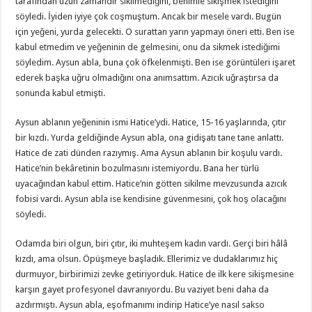
tarafından uzun zamandır sikilmediğini, benimle sikişmek istediğini
söyledi. İyiden iyiye çok coşmuştum. Ancak bir mesele vardı. Bugün
için yeğeni, yurda gelecekti. O surattan yarın yapmayı öneri etti. Ben ise
kabul etmedim ve yeğeninin de gelmesini, onu da sikmek istediğimi
söyledim. Aysun abla, buna çok öfkelenmişti. Ben ise görüntüleri işaret
ederek başka uğru olmadığını ona anımsattım. Azıcık uğraştırsa da
sonunda kabul etmişti.
Aysun ablanın yeğeninin ismi Hatice’ydi. Hatice, 15-16 yaşlarında, çıtır
bir kızdı. Yurda geldiğinde Aysun abla, ona gidişatı tane tane anlattı.
Hatice de zati dünden razıymış. Ama Aysun ablanın bir koşulu vardı.
Hatice’nin bekâretinin bozulmasını istemiyordu. Bana her türlü
uyacağından kabul ettim. Hatice’nin götten sikilme mevzusunda azıcık
fobisi vardı. Aysun abla ise kendisine güvenmesini, çok hoş olacağını
söyledi.
Odamda biri olgun, biri çıtır, iki muhteşem kadın vardı. Gerçi biri hâlâ
kızdı, ama olsun. Öpüşmeye başladık. Ellerimiz ve dudaklarımız hiç
durmuyor, birbirimizi zevke getiriyorduk. Hatice de ilk kere sikişmesine
karşın gayet profesyonel davranıyordu. Bu vaziyet beni daha da
azdırmıştı. Aysun abla, eşofmanımı indirip Hatice’ye nasıl sakso