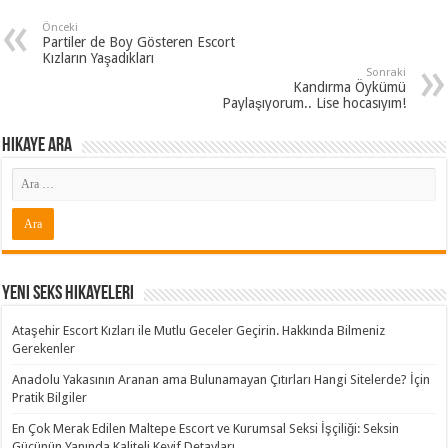
Önceki
Partiler de Boy Gösteren Escort
Kızların Yaşadıkları
Sonraki
Kandırma Öykümü
Paylaşıyorum.. Lise hocasıyım!
Hikaye ARA
Yeni Seks Hikayeleri
Ataşehir Escort Kızları ile Mutlu Geceler Geçirin. Hakkında Bilmeniz
Gerekenler
Anadolu Yakasının Aranan ama Bulunamayan Çıtırları Hangi Sitelerde? İçin
Pratik Bilgiler
En Çok Merak Edilen Maltepe Escort ve Kurumsal Seksi İşçiliği: Seksin
Gücünün Yanında Kaliteli Keyif Detayları