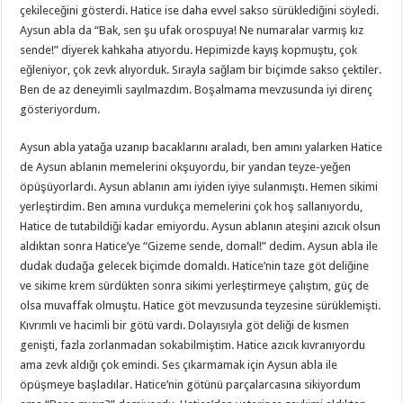
çekileceğini gösterdi. Hatice ise daha evvel sakso sürüklediğini söyledi.
Aysun abla da “Bak, sen şu ufak orospuya! Ne numaralar varmış kız
sende!” diyerek kahkaha atıyordu. Hepimizde kayış kopmuştu, çok
eğleniyor, çok zevk alıyorduk. Sırayla sağlam bir biçimde sakso çektiler.
Ben de az deneyimli sayılmazdım. Boşalmama mevzusunda iyi direnç
gösteriyordum.
Aysun abla yatağa uzanıp bacaklarını araladı, ben amını yalarken Hatice
de Aysun ablanın memelerini okşuyordu, bir yandan teyze-yeğen
öpüşüyorlardı. Aysun ablanın amı iyiden iyiye sulanmıştı. Hemen sikimi
yerleştirdim. Ben amına vurdukça memelerini çok hoş sallanıyordu,
Hatice de tutabildiği kadar emiyordu. Aysun ablanın ateşini azıcık olsun
aldıktan sonra Hatice’ye “Gizeme sende, domal!” dedim. Aysun abla ile
dudak dudağa gelecek biçimde domaldı. Hatice’nin taze göt deliğine
ve sikime krem sürdükten sonra sikimi yerleştirmeye çalıştım, güç de
olsa muvaffak olmuştu. Hatice göt mevzusunda teyzesine sürüklemişti.
Kıvrımlı ve hacimli bir götü vardı. Dolayısıyla göt deliği de kısmen
genişti, fazla zorlanmadan sokabilmiştim. Hatice azıcık kıvranıyordu
ama zevk aldığı çok emindi. Ses çıkarmamak için Aysun abla ile
öpüşmeye başladılar. Hatice’nin götünü parçalarcasına sikiyordum