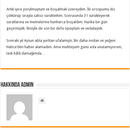
Artık iyice yorulmuştum ve boşalmak üzereydim. İki orospumu diz
çöktürüp sırayla sakso sürüklettim. Sonrasında 31 sürükleyerek
suratlarına ve memelerine hunharca boşaldım. Harika bir gün
geçirmiştik. İkisiyle de son bir defa öpüştüm ve vedalaştık.
Sonraki yıl Aysun abla yurttan ufalamıştı. Bir daha ondan ve yeğeni
Hatice’den haber alamadım. Ama muhteşem günü asla unutamıyorum,
tadı hâlâ damağımda…
Hakkında admin