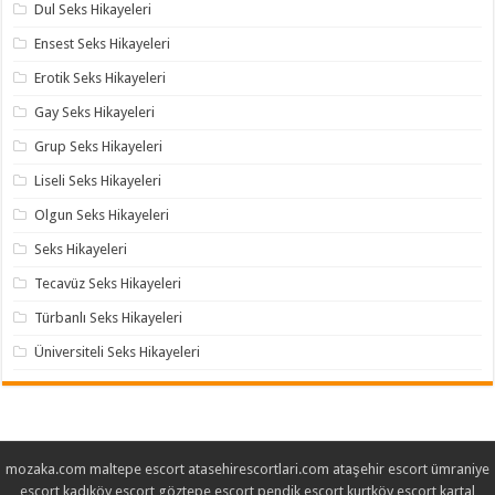
Dul Seks Hikayeleri
Ensest Seks Hikayeleri
Erotik Seks Hikayeleri
Gay Seks Hikayeleri
Grup Seks Hikayeleri
Liseli Seks Hikayeleri
Olgun Seks Hikayeleri
Seks Hikayeleri
Tecavüz Seks Hikayeleri
Türbanlı Seks Hikayeleri
Üniversiteli Seks Hikayeleri
mozaka.com
maltepe escort
atasehirescortlari.com
ataşehir escort
ümraniye
escort
kadıköy escort
göztepe escort
pendik escort
kurtköy escort
kartal