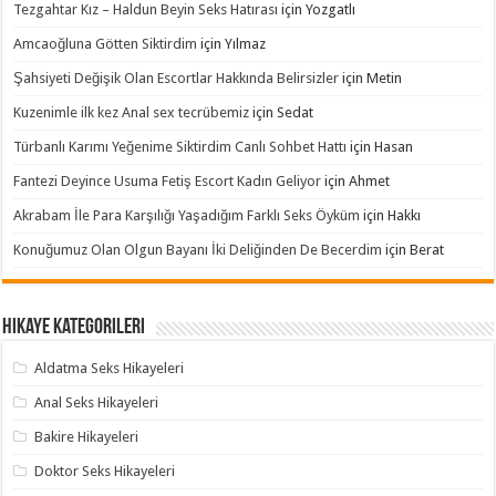
Tezgahtar Kız – Haldun Beyin Seks Hatırası
için
Yozgatlı
Amcaoğluna Götten Siktirdim
için
Yılmaz
Şahsiyeti Değişik Olan Escortlar Hakkında Belirsizler
için
Metin
Kuzenimle ilk kez Anal sex tecrübemiz
için
Sedat
Türbanlı Karımı Yeğenime Siktirdim Canlı Sohbet Hattı
için
Hasan
Fantezi Deyince Usuma Fetiş Escort Kadın Geliyor
için
Ahmet
Akrabam İle Para Karşılığı Yaşadığım Farklı Seks Öyküm
için
Hakkı
Konuğumuz Olan Olgun Bayanı İki Deliğinden De Becerdim
için
Berat
Hikaye Kategorileri
Aldatma Seks Hikayeleri
Anal Seks Hikayeleri
Bakire Hikayeleri
Doktor Seks Hikayeleri