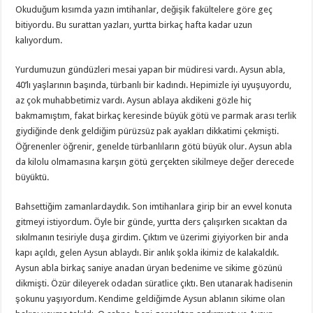
Okuduğum kısımda yazın imtihanlar, değişik fakültelere göre geç
bitiyordu. Bu surattan yazları, yurtta birkaç hafta kadar uzun
kalıyordum.
Yurdumuzun gündüzleri mesai yapan bir müdiresi vardı. Aysun abla,
40’lı yaşlarının başında, türbanlı bir kadındı. Hepimizle iyi uyuşuyordu,
az çok muhabbetimiz vardı. Aysun ablaya akdikeni gözle hiç
bakmamıştım, fakat birkaç keresinde büyük götü ve parmak arası terlik
giydiğinde denk geldiğim pürüzsüz pak ayakları dikkatimi çekmişti.
Öğrenenler öğrenir, genelde türbanlıların götü büyük olur. Aysun abla
da kilolu olmamasına karşın götü gerçekten sikilmeye değer derecede
büyüktü.
Bahsettiğim zamanlardaydık. Son imtihanlara girip bir an evvel konuta
gitmeyi istiyordum. Öyle bir günde, yurtta ders çalışırken sıcaktan da
sıkılmanın tesiriyle duşa girdim. Çıktım ve üzerimi giyiyorken bir anda
kapı açıldı, gelen Aysun ablaydı. Bir anlık şokla ikimiz de kalakaldık.
Aysun abla birkaç saniye anadan üryan bedenime ve sikime gözünü
dikmişti. Özür dileyerek odadan süratlice çıktı. Ben utanarak hadisenin
şokunu yaşıyordum. Kendime geldiğimde Aysun ablanın sikime olan