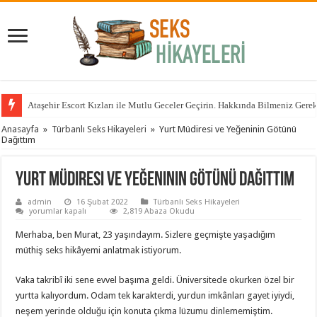
Ataşehir Escort Kızları ile Mutlu Geceler Geçirin. Hakkında Bilmeniz Gere
Anasayfa
»
Türbanlı Seks Hikayeleri
»
Yurt Müdiresi ve Yeğeninin Götünü
Dağıttım
Yurt Müdiresi ve Yeğeninin Götünü Dağıttım
admin
16 Şubat 2022
Türbanlı Seks Hikayeleri
Yurt
yorumlar kapalı
2,819 Abaza Okudu
Müdiresi
ve
Merhaba, ben Murat, 23 yaşındayım. Sizlere geçmişte yaşadığım
Yeğeninin
Götünü
müthiş seks hikâyemi anlatmak istiyorum.
Dağıttım
için
Vaka takribî iki sene evvel başıma geldi. Üniversitede okurken özel bir
yurtta kalıyordum. Odam tek karakterdi, yurdun imkânları gayet iyiydi,
neşem yerinde olduğu için konuta çıkma lüzumu dinlememiştim.