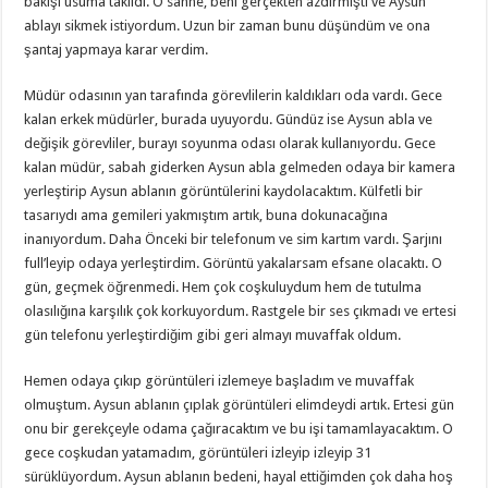
bakışı usuma takıldı. O sahne, beni gerçekten azdırmıştı ve Aysun
ablayı sikmek istiyordum. Uzun bir zaman bunu düşündüm ve ona
şantaj yapmaya karar verdim.
Müdür odasının yan tarafında görevlilerin kaldıkları oda vardı. Gece
kalan erkek müdürler, burada uyuyordu. Gündüz ise Aysun abla ve
değişik görevliler, burayı soyunma odası olarak kullanıyordu. Gece
kalan müdür, sabah giderken Aysun abla gelmeden odaya bir kamera
yerleştirip Aysun ablanın görüntülerini kaydolacaktım. Külfetli bir
tasarıydı ama gemileri yakmıştım artık, buna dokunacağına
inanıyordum. Daha Önceki bir telefonum ve sim kartım vardı. Şarjını
full’leyip odaya yerleştirdim. Görüntü yakalarsam efsane olacaktı. O
gün, geçmek öğrenmedi. Hem çok coşkuluydum hem de tutulma
olasılığına karşılık çok korkuyordum. Rastgele bir ses çıkmadı ve ertesi
gün telefonu yerleştirdiğim gibi geri almayı muvaffak oldum.
Hemen odaya çıkıp görüntüleri izlemeye başladım ve muvaffak
olmuştum. Aysun ablanın çıplak görüntüleri elimdeydi artık. Ertesi gün
onu bir gerekçeyle odama çağıracaktım ve bu işi tamamlayacaktım. O
gece coşkudan yatamadım, görüntüleri izleyip izleyip 31
sürüklüyordum. Aysun ablanın bedeni, hayal ettiğimden çok daha hoş