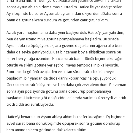
ama “Bana mısın?” demiyordu. Hatice’den yeterince zevkimi aldıktan
sonra Aysun ablanın domalmasını istedim. Hatice ile yer değiştirdiler.
Aynı biçimde bu sefer Aysun ablayı amından sikiyordum. Daha sonra
onun da götüne krem sürdüm ve götünden çatır çutur siktim.
Azıcık yorulmuştum ama daha yeni başlıyorduk. Hatice’yi yan yatırdım,
ben de yan uzandım ve götüne pompalamaya başladım. Bu sırada
Aysun abla ile öpüşüyorduk, ara gizeme daşaklarımı ağzına alıp beni
daha da zevke getiriyordu. Kısa bir zaman böyle sikiştikten sonra bu
sefer ben yatağa uzandım. Hatice suratı bana dönük biçimde kucağıma
oturdu ve sikimi götüne yerleştirdi. Yavaş tempoda inip kalkıyordu.
Sonrasında götünü avuçladım ve alttan süratli süratli köklemeye
başladım, bir yandan da dudaklarını koparırcasına öpüşüyorduk.
Gerçekten acı sürüklüyordu ve ben daha çok zevk alıyordum. Bir zaman
sonra aynı pozisyonda götünü bana döndürüp pompalamaya
başladım. Hatice’nin göt deliği ciddi anlamda yarılmak üzereydi ve artık
ciddi ciddi acı sürüklüyordu.
Hatice’yi kenara atıp Aysun ablayı aldım bu sefer kucağıma. Eş biçimde
evvel suratı bana dönük biçimde öpüşerek sonra götünü döndürüp
hem amından hem götünden dakikalarca siktim.