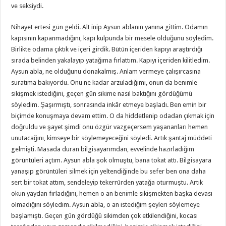
ve seksiydi.
Nihayet ertesi gün geldi. Alt inip Aysun ablanın yanına gittim. Odamın
kapısının kapanmadığını, kapı kulpunda bir mesele olduğunu söyledim.
Birlikte odama çıktık ve içeri girdik. Bütün içeriden kapıyı araştırdığı
sırada belinden yakalayıp yatağıma fırlattım. Kapıyı içeriden kilitledim.
Aysun abla, ne olduğunu donakalmış. Anlam vermeye çalışırcasına
suratıma bakıyordu. Onu ne kadar arzuladığımı, onun da benimle
sikişmek istediğini, geçen gün sikime nasıl baktığını gördüğümü
söyledim. Şaşırmıştı, sonrasında inkâr etmeye başladı. Ben emin bir
biçimde konuşmaya devam ettim. O da hiddetlenip odadan çıkmak için
doğruldu ve şayet şimdi onu özgür vazgeçersem yaşananları hemen
unutacağını, kimseye bir söylemeyeceğini söyledi. Artık şantaj müddeti
gelmişti. Masada duran bilgisayarımdan, evvelinde hazırladığım
görüntüleri açtım. Aysun abla şok olmuştu, bana tokat attı. Bilgisayara
yanaşıp görüntüleri silmek için yeltendiğinde bu sefer ben ona daha
sert bir tokat attım, sendeleyip tekerrürden yatağa oturmuştu. Artık
okun yaydan fırladığını, hemen o an benimle sikişmekten başka devası
olmadığını söyledim. Aysun abla, o an istediğim şeyleri söylemeye
başlamıştı. Geçen gün gördüğü sikimden çok etkilendiğini, kocası