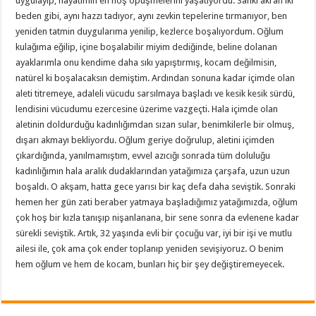
uygulayıp, hayatımın en hoş öpüşmelerini yaşatıyordu. Sanki akran iki
beden gibi, aynı hazzı tadıyor, aynı zevkin tepelerine tırmanıyor, ben
yeniden tatmin duygularıma yenilip, kezlerce boşalıyordum. Oğlum
kulağıma eğilip, içine boşalabilir miyim dediğinde, beline dolanan
ayaklarımla onu kendime daha sıkı yapıştırmış, kocam değilmisin,
natürel ki boşalacaksın demiştim. Ardından sonuna kadar içimde olan
aleti titremeye, adaleli vücudu sarsılmaya başladı ve kesik kesik sürdü,
lendisini vücudumu ezercesine üzerime vazgeçti. Hala içimde olan
aletinin doldurduğu kadınlığımdan sızan sular, benimkilerle bir olmuş,
dışarı akmayı bekliyordu. Oğlum geriye doğrulup, aletini içimden
çıkardığında, yanılmamıştım, evvel azıcığı sonrada tüm doluluğu
kadınlığımın hala aralık dudaklarından yatağımıza çarşafa, uzun uzun
boşaldı. O akşam, hatta gece yarısı bir kaç defa daha seviştik. Sonraki
hemen her gün zati beraber yatmaya başladığımız yatağımızda, oğlum
çok hoş bir kızla tanışıp nişanlanana, bir sene sonra da evlenene kadar
sürekli seviştik. Artık, 32 yaşında evli bir çocuğu var, iyi bir işi ve mutlu
ailesi ile, çok ama çok ender toplanıp yeniden sevişiyoruz. O benim
hem oğlum ve hem de kocam, bunları hiç bir şey değiştiremeyecek.