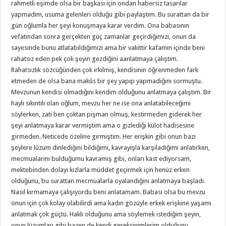
rahmetli eşimde olsa bir başkası için ondan habersiz tasarılar
yapmadım, usuma gelenleri olduğu gibi paylaştım. Bu surattan da bir
gün oğlumla her şeyi konuşmaya karar verdim. Ona babasının
vefatından sonra gerçekten güç zamanlar geçirdiğimizi, onun da
sayesinde bunu atlatabildiğimizi ama bir vakittir kafamın içinde beni
rahatsız eden pek çok şeyin gezdiğini aanlatmaya çalıştım.
Rahatsızlık sözcüğünden çok irkilmiş, kendisinin öğrenmeden fark
etmeden de olsa bana makûs bir şey yapıp yapmadığını sormuştu.
Mevzunun kendisi olmadığını kendim olduğunu anlatmaya çalıştım. Bir
haylı sıkıntılı olan oğlum, mevzu her ne ise ona anlatabileceğimi
söylerken, zati ben çoktan pişman olmuş, kestirmeden giderek her
şeyi anlatmaya karar vermiştim ama o gizlediği külot hadisesine
girmeden. Neticede özeline girmiştim. Her erişkin gibi onun bazı
şeylere lüzum dinlediğini bildiğimi, kavrayışla karşıladığımı anlatırken,
mecmualarını bulduğumu kavramış gibi, onları kast ediyorsam,
mektebinden dolayı kızlarla müddet geçirmek için henüz erken
olduğunu, bu surattan mecmualarla oyalandığını anlatmaya başladı.
Nasıl kırmamaya çalışıyordu beni anlatamam. Babası olsa bu mevzu
onun için çok kolay olabilirdi ama kadın gözüyle erkek erişkine yaşamı
anlatmak çok güçtü. Haklı olduğunu ama söylemek istediğim şeyin,
onun lüzumları gibi bazen de kendi gereksinimlerim olduğunu