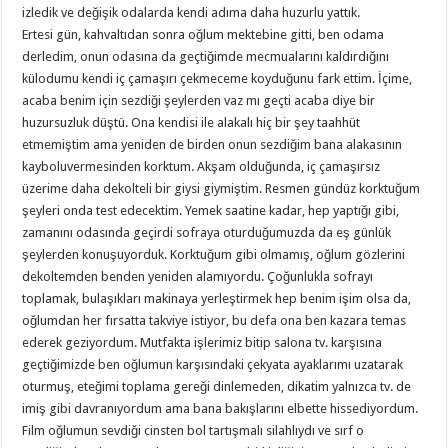
izledik ve değişik odalarda kendi adıma daha huzurlu yattık.
Ertesi gün, kahvaltıdan sonra oğlum mektebine gitti, ben odama
derledim, onun odasına da geçtiğimde mecmualarını kaldırdığını
külodumu kendi iç çamaşırı çekmeceme koyduğunu fark ettim. İçime,
acaba benim için sezdiği şeylerden vaz mı geçti acaba diye bir
huzursuzluk düştü. Ona kendisi ile alakalı hiç bir şey taahhüt
etmemiştim ama yeniden de birden onun sezdiğim bana alakasının
kayboluvermesinden korktum. Akşam olduğunda, iç çamaşırsız
üzerime daha dekolteli bir giysi giymiştim. Resmen gündüz korktuğum
şeyleri onda test edecektim. Yemek saatine kadar, hep yaptığı gibi,
zamanını odasında geçirdi sofraya oturduğumuzda da eş günlük
şeylerden konuşuyorduk. Korktuğum gibi olmamış, oğlum gözlerini
dekoltemden benden yeniden alamıyordu. Çoğunlukla sofrayı
toplamak, bulaşıkları makinaya yerleştirmek hep benim işim olsa da,
oğlumdan her fırsatta takviye istiyor, bu defa ona ben kazara temas
ederek geziyordum. Mutfakta işlerimiz bitip salona tv. karşısına
geçtiğimizde ben oğlumun karşısındaki çekyata ayaklarımı uzatarak
oturmuş, eteğimi toplama gereği dinlemeden, dikatim yalnızca tv. de
imiş gibi davranıyordum ama bana bakışlarını elbette hissediyordum.
Film oğlumun sevdiği cinsten bol tartışmalı silahlıydı ve sırf o