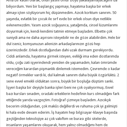
Ama bir kadın olarak, onun yasını ömür boyu yakalayamayacağımı da
biliyordum. Yeni bir başlangıç yapmayı, hayatıma başka bir erkek
almayı içten söylüyorum hiç düşünmedim. Azıcık korktum sanırım. 50
yaşında, evlatlık bir çocuk ile sırf evde bir erkek olsun diye netlikle
evlenemezdim. Yasım azıcık soğuyunca, yatağımda, cinsel lüzumlarımı
doyurmak için, kendi kendimi tatmin etmeye başladım. Elbette çok
suniydi ama ne daha aşırısını isteyebilir ne de göze alabilirdim. Hele bir
dul iseniz, komşunuzun ailenizin arkadaşlarınızın gözü hep
üzerinizdedir. Erkek dostluğundan dahi uzak durmam gerekiyordu.
Ciddi anlamda, hayatıma girmek isteyen, evliliği ima eden dostlarımda
oldu, çoğu zati işyerindendi yeniden de yapamadım, kalan ömrümde
vereceğim karardan pişmanlık dinlemek istemedim. Çevremde o kadar
negatif örmekler vardı ki, dul kalmak sanırım daha büyük özgürlüktü. 2
sene evvel emekli olduktan sonra, büyük bir boşluğa düştüm sanki.
İşyeri başka bir deyişle banka işleri beni ne çok oyalıyormuş. Evvel
bazı kursları sınadım, oradaki erkeklerin hedefinin kurs olmadığını fark
ettiğimde yarıda vazgeçtim. Fotoğraf çizmeye başladım. Azıcıkçık
becerim olduğundan, çok makûs değillerdi ve ruhuma çok iyi gelmişti
ki hala evde devam ederim. İş hayatım hep bilgisayar-klavye başında
geçtiğinden teknolojiye az çok vakıftım ve burası gibi sitelerde,
insanların yaşamlarını okuyarak, hem yalnız olmadığımı hem de