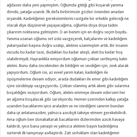
ağdasını daha yeni yapmıştım. Oğlumda gittiği gibi koşarak yanıma
döndü, yatağa uzandı. İlk defa birbirimizin gözleri önünden anadan
üryandık. Kadınlığımın gereksinimlerini rastgele bir erkekle geleceği ne
olacak diye düşünerek yaşayacağıma, oğlumla doya doya tadını
çıkarırım noktasına gelmiştim. O an benim için en doğru seçim buydu.
Yanıma uzanan oğlumu sırt üstü vazgeçerek, kalçalarımı ve kadınlığımı
yukarıyadan başına doğru uzatıp, aletinie uzanmıştım artık. Bir insanın
vücudu bu kadar taze, dudakları bu kadar ateşli, aleti bu kadar hoş
olabilirmiydi. Hayranlıkla emiyordum oğlumun çoktan sertleşmiş kalın
aletini. Bunu daha öncekinden de bildiğim ve sevdiğim için, zevk alarak
yapıyordum. Oğlum ise, az evvel yarım kalan, kadınlığım ile
öpüşmelerine devam ediyor, arada dudakları ile emer gibi kadınlığımı
içine sürükleyip vazgeçiyordu. Çoktan ıslanmış artık akıntı gibi sularıma
boşaldığını seziyordum. Oğlum, aletini emmeye devam edersem her
an ağzıma boşalacak gibi sarsılıyordu. Hemen üzerinden kalkıp yatağa
uzandım bacaklarımı iyice araladım ve ne istediğimi sanırım bundan
daha iyi anlatamazdım, yalnızca azıcıkçık takviye etmem gerekebilirdi.
Ama oğlum ben donakaltarak bacaklarımı dizlerimden azıcık havaya
kaldırdı, iyice bana yanaştı ve yalnızca aletinin başını kadınlığıma
sürterek ilk tanışmayı asıllaştırdı. Zati sırılsıklam olan kadınlığımın