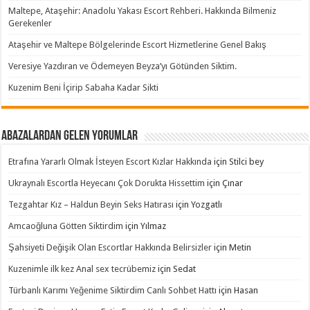
Maltepe, Ataşehir: Anadolu Yakası Escort Rehberi. Hakkında Bilmeniz
Gerekenler
Ataşehir ve Maltepe Bölgelerinde Escort Hizmetlerine Genel Bakış
Veresiye Yazdıran ve Ödemeyen Beyza’yı Götünden Siktim.
Kuzenim Beni İçirip Sabaha Kadar Sikti
Abazalardan Gelen Yorumlar
Etrafına Yararlı Olmak İsteyen Escort Kızlar Hakkında
için
Stilci bey
Ukraynalı Escortla Heyecanı Çok Dorukta Hissettim
için
Çınar
Tezgahtar Kız – Haldun Beyin Seks Hatırası
için
Yozgatlı
Amcaoğluna Götten Siktirdim
için
Yılmaz
Şahsiyeti Değişik Olan Escortlar Hakkında Belirsizler
için
Metin
Kuzenimle ilk kez Anal sex tecrübemiz
için
Sedat
Türbanlı Karımı Yeğenime Siktirdim Canlı Sohbet Hattı
için
Hasan