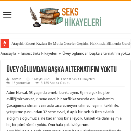
Ataşehir Escort Kızları ile Mutlu Geceler Geçirin. Hakkında Bilmeniz Gere
Anasayfa
»
Ensest Seks Hikayeleri
»
Üvey oğlumdan başka alternatifim yoktu
Üvey oğlumdan başka alternatifim yoktu
admin
5 Mayıs 2021
Ensest Seks Hikayeleri
13 yorumlar
3,185 Abaza Okudu
Adım Nursal. 53 yaşında emekli bankacıyım. Eşimle çok hoş bir
evliliğimiz varken, 6 sene evvel bir tarfik kazasında onu kaybettim.
Çocuğumuz olmamasını asla tasa etmeyen rahmetli eşimin teklifi ile,
yetiştirme yurdundan 32 sene evvel, 6 aylık bir bebek iken evlatlık
aldığımız oğlumuzla, ne kadar hoş bir aileydik. Cinsellikte dahil eşimle
hiç bir pürüzümüz yoktu. Onu hala çok özlüyorum.