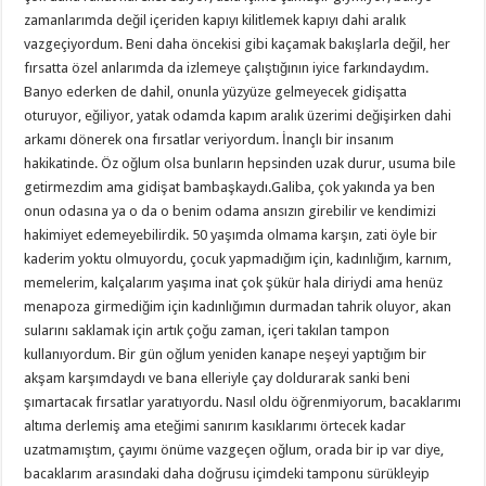
zamanlarımda değil içeriden kapıyı kilitlemek kapıyı dahi aralık
vazgeçiyordum. Beni daha öncekisi gibi kaçamak bakışlarla değil, her
fırsatta özel anlarımda da izlemeye çalıştığının iyice farkındaydım.
Banyo ederken de dahil, onunla yüzyüze gelmeyecek gidişatta
oturuyor, eğiliyor, yatak odamda kapım aralık üzerimi değişirken dahi
arkamı dönerek ona fırsatlar veriyordum. İnançlı bir insanım
hakikatinde. Öz oğlum olsa bunların hepsinden uzak durur, usuma bile
getirmezdim ama gidişat bambaşkaydı.Galiba, çok yakında ya ben
onun odasına ya o da o benim odama ansızın girebilir ve kendimizi
hakimiyet edemeyebilirdik. 50 yaşımda olmama karşın, zati öyle bir
kaderim yoktu olmuyordu, çocuk yapmadığım için, kadınlığım, karnım,
memelerim, kalçalarım yaşıma inat çok şükür hala diriydi ama henüz
menapoza girmediğim için kadınlığımın durmadan tahrik oluyor, akan
sularını saklamak için artık çoğu zaman, içeri takılan tampon
kullanıyordum. Bir gün oğlum yeniden kanape neşeyi yaptığım bir
akşam karşımdaydı ve bana elleriyle çay doldurarak sanki beni
şımartacak fırsatlar yaratıyordu. Nasıl oldu öğrenmiyorum, bacaklarımı
altıma derlemiş ama eteğimi sanırım kasıklarımı örtecek kadar
uzatmamıştım, çayımı önüme vazgeçen oğlum, orada bir ip var diye,
bacaklarım arasındaki daha doğrusu içimdeki tamponu sürükleyip