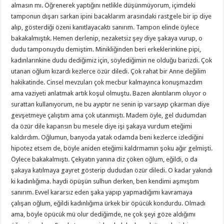
almasın mı. Öğrenerek yaptığını netlikle düşünmüyorum, içimdeki
tamponun dışarı sarkan ipini bacaklarım arasındaki rastgele bir ip diye
alıp, gösterdiği özeni kanıtlayacaktı sanırım. Tampon elinde öylece
bakakalmıştık. Hemen derlenip, nezaketsiz şey diye şakaya vurup, o
dudu tamponuydu demiştim. Minikliğinden beri erkeklerinkine pipi,
kadınlarınkine dudu dediğimiz için, söylediğimin ne olduğu barizdi. Çok
utanan oğlum kızardı kezlerce özür diledi. Çok rahat bir Anne değilim
hakikatinde. Cinsel mevzuları çok mecbur kalmayınca konuşmazdım
ama vaziyeti anlatmak artık koşul olmuştu. Bazen akıntılarım oluyor o
surattan kullanıyorum, ne bu ayıptır ne senin ip varsayıp çıkarman diye
gevşetmeye çalıştım ama çok utanmıştı. Madem öyle, gel dudumdan
da özür dile kapansın bu mesele diye işi şakaya vurdum eteğimi
kaldırdım. Oğlumun, banyoda yatak odamda beni kezlerce izlediğini
hipotez etsem de, böyle aniden eteğimi kaldrmamın şoku ağır gelmişti.
Öylece bakakalmıştı. Çekyatın yanına diz çöken oğlum, eğildi, o da
şakaya katılmaya gayret gösterip dududan özür diledi. O kadar yakındı
ki kadınlığıma. haydi öpüşün sulhun derken, ben kendimi aşmıştım
sanırım. Evvel kararsız eden şaka yapıp yapmadığımı kavramaya
çalışan oğlum, eğildi kadınlığıma ürkek bir öpücük kondurdu. Olmadı
ama, böyle öpücük mü olur dediğimde, ne çok şeyi göze aldığımı