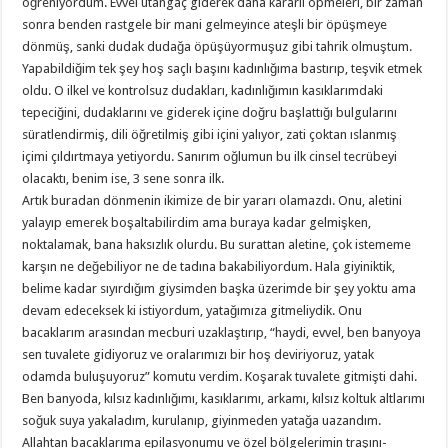
öğreniyordum. Evvel utangaç giderek daha kararlı öpmeleri, bir zaman
sonra benden rastgele bir mani gelmeyince ateşli bir öpüşmeye
dönmüş, sanki dudak dudağa öpüşüyormuşuz gibi tahrik olmuştum.
Yapabildiğim tek şey hoş saçlı başını kadınlığıma bastırıp, teşvik etmek
oldu. O ilkel ve kontrolsuz dudakları, kadınlığımın kasıklarımdaki
tepeciğini, dudaklarını ve giderek içine doğru başlattığı bulgularını
süratlendirmiş, dili öğretilmiş gibi içini yalıyor, zati çoktan ıslanmış
içimi çıldırtmaya yetiyordu. Sanırım oğlumun bu ilk cinsel tecrübeyi
olacaktı, benim ise, 3 sene sonra ilk.
Artık buradan dönmenin ikimize de bir yararı olamazdı. Onu, aletini
yalayıp emerek boşaltabilirdim ama buraya kadar gelmişken,
noktalamak, bana haksızlık olurdu. Bu surattan aletine, çok istememe
karşın ne değebiliyor ne de tadına bakabiliyordum. Hala giyiniktik,
belime kadar sıyırdığım giysimden başka üzerimde bir şey yoktu ama
devam edeceksek ki istiyordum, yatağımıza gitmeliydik. Onu
bacaklarım arasından mecburi uzaklaştırıp, “haydi, evvel, ben banyoya
sen tuvalete gidiyoruz ve oralarımızı bir hoş deviriyoruz, yatak
odamda buluşuyoruz” komutu verdim. Koşarak tuvalete gitmişti dahi.
Ben banyoda, kılsız kadınlığımı, kasıklarımı, arkamı, kılsız koltuk altlarımı
soğuk suya yakaladım, kurulanıp, giyinmeden yatağa uazandım.
Allahtan bacaklarıma epilasyonumu ve özel bölgelerimin traşını-