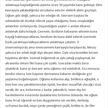
anlatmaya başladığımda utanma sırası 50 yaşımda bana gelmişti. Elimi
kavrayışla yakaladığında vücuduma aeta bir elektrik akımı geçmişti.
Oğlum gibi değil, yalnızca bir erkeğin eli. İstersem başkası ile
evlenebilecek dostluk edecek yaşta olduğumu, bunu onayladığını
anlatırken zorlanıyordu. Düşündüğüm şeyleri o andan itibaren
anlatmak daha kolaydı. Çevrenin, dostların babasının ailesinin buna
bayağı bakmayacaklarını, kendisini de buna dahil ederek üzerimde
baskı yaratmaya kalkışacaklarını anlatmaya çalıştım. O
önemsemiyordu ama önemsememi kavrayışla karşılıyordu. Mevzu
yalnızca bir erkek değil diye devam ettim. Öyle olsa kesinlikle birisini
hayatıma alırdım. Sevmek beğenmek ve aynı yatağı paylaşmak, bir
akranımla olması fikri bana çok uzaktı. Sonradan makûs birisi
çıkabilirdi, bana iyi davranır ama oğlumu red edebilirdi. Söz mevzusu
kendisi olunca, ben başımın dermanına bakarım dediğinde göz
yaşlarına boğulmuştum. Oğlumu kollarıma alıp, birliktece ağlaşltık, o
beni ben onu yanaklarımızdan öptük, beraber muvaffak olacağız sözü
verdik. Bir ara, birbirimize o kadar yakındık ki, istem dışı bir
hareketlenme esnasında dudaklarımız birbirine dokundu. Ne oğlum
bunu fırsat öğrendi ne ben duygularıma izin verdim, derlenip,
soframızı kurduk, neşe içinde yemeğimizi yedik, birlikte tv. de film