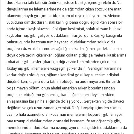
dudaklarına tatlı tatlı sürtünürken, istese basitçe içime girebilirdi. Ne
duygularıma ne inlemelerime ne de ağzımdan çıkan sözcüklere mani
olamıyor, haydi gir içime artık, kocam ol diye dileniyordum. Aletinin
vücuduna dimdik duran ıslak kalınlığı bana doğru eğildikten sonra bir
anda içimde kayboluverdi. Soluğum kesilmişti, soluk alırsam bu haz
kaybolurmuş gibi geliyor, dudaklarımı ısırıyordum. Kasıkğı kasığımla
buluştuğunda hazzımın tüm heyecanı dudaklarımdan soluk oldu
boşalıverdi. Artık üzerimdeki ağırlığının, kadınlığımın içindeki aletinin
doya doya tadını çıkarırken, oğlum çoktan gidip gelmelere, kasıklarıma
tokat atar gibi sesler çıkarıp, aldığı zevkin benimkinden çok daha
fazlaymış gibi inlemelere vazgeçmişti kendisini. Verdiğim kararın ne
kadar doğru olduğunu, oğluma kendimi gözü kapalı teslim edişimi
düşünürken, kaçıncı defa tatmin olduğumu andırmıyorum. Bir cinsli
boşalmayan oğlum, onun aletini emerken erken boşalmasından
boşuna korktuğumu göstermiş, kadınlığımın neredeyse zevkten
anlaşmasına karşın hala içimde dolaşıyordu. Gerçekten hiç de davacı
değildim ve çok uzun zaman geçmişti. Değil boşalıp içimden çıkmak
uzanıp hala azametli olan kocaman memelerimi kopartır gibi emiyor,
ona uzanıp dudaklarımdan öpmesini istememi fırsat öğrenmiş gibi,
memelerimden dudaklarıma uzanıp, aynı cinsel şiddeti dudaklarıma da