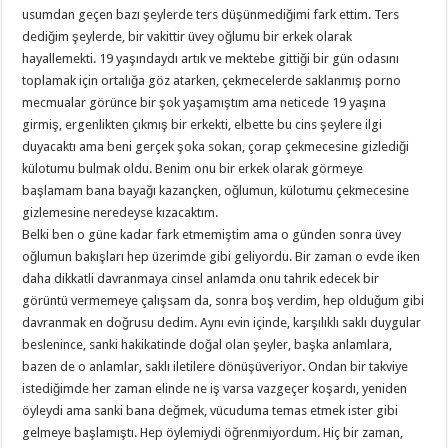
usumdan geçen bazı şeylerde ters düşünmediğimi fark ettim. Ters
dediğim şeylerde, bir vakittir üvey oğlumu bir erkek olarak
hayallemekti. 19 yaşındaydı artık ve mektebe gittiği bir gün odasını
toplamak için ortalığa göz atarken, çekmecelerde saklanmış porno
mecmualar görünce bir şok yaşamıştım ama neticede 19 yaşına
girmiş, ergenlikten çıkmış bir erkekti, elbette bu cins şeylere ilgi
duyacaktı ama beni gerçek şoka sokan, çorap çekmecesine gizlediği
külotumu bulmak oldu. Benim onu bir erkek olarak görmeye
başlamam bana bayağı kazançken, oğlumun, külotumu çekmecesine
gizlemesine neredeyse kızacaktım.
Belki ben o güne kadar fark etmemiştim ama o günden sonra üvey
oğlumun bakışları hep üzerimde gibi geliyordu. Bir zaman o evde iken
daha dikkatli davranmaya cinsel anlamda onu tahrik edecek bir
görüntü vermemeye çalışsam da, sonra boş verdim, hep olduğum gibi
davranmak en doğrusu dedim. Aynı evin içinde, karşılıklı saklı duygular
beslenince, sanki hakikatinde doğal olan şeyler, başka anlamlara,
bazen de o anlamlar, saklı iletilere dönüşüveriyor. Ondan bir takviye
istediğimde her zaman elinde ne iş varsa vazgeçer koşardı, yeniden
öyleydi ama sanki bana değmek, vücuduma temas etmek ister gibi
gelmeye başlamıştı. Hep öylemiydi öğrenmiyordum. Hiç bir zaman,