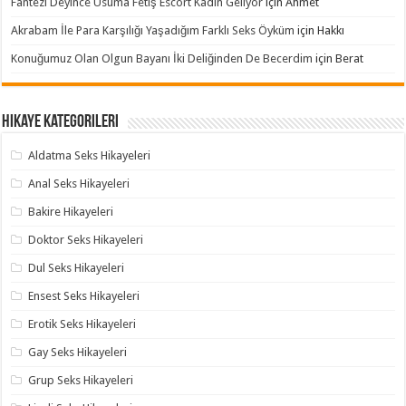
Fantezi Deyince Usuma Fetiş Escort Kadın Geliyor
için
Ahmet
Akrabam İle Para Karşılığı Yaşadığım Farklı Seks Öyküm
için
Hakkı
Konuğumuz Olan Olgun Bayanı İki Deliğinden De Becerdim
için
Berat
Hikaye Kategorileri
Aldatma Seks Hikayeleri
Anal Seks Hikayeleri
Bakire Hikayeleri
Doktor Seks Hikayeleri
Dul Seks Hikayeleri
Ensest Seks Hikayeleri
Erotik Seks Hikayeleri
Gay Seks Hikayeleri
Grup Seks Hikayeleri