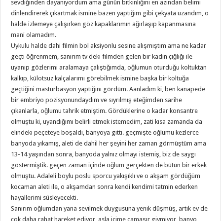
sevdiğinden dayanıyordum ama günün bitkinliğini en azından belimi
dinlendirerek çıkartmak ismine bazen yaptığım gibi çekyata uzandım, o
halde izlemeye çalışırken göz kapaklarımın ağırlaşıp kapanmasına
mani olamadım.
Uykulu halde dahi filmin bol aksiyonlu sesine alışmıştım ama ne kadar
geçti öğrenmem, sanırım tv deki filmden gelen bir kadın çığlığı ile
uyanıp gözlerimi aralamaya çalıştığımda, oğlumun oturduğu koltuktan
kalkıp, külotsuz kalçalarımı görebilmek ismine başka bir koltuğa
geçtiğini masturbasyon yaptığını gördüm. Aanladım ki, ben kanapede
bir embriyo pozisyonundaydım ve sıyrılmış eteğimden sarihe
çıkanlarla, oğlumu tahrik etmiştim. Gördüklerine o kadar konsantre
olmuştu ki, uyandığımı belirli etmek istemedim, zati kısa zamanda da
elindeki peçeteye boşaldı, banyoya gitti. geçmişte oğlumu kezlerce
banyoda yıkamış, aleti de dahil her şeyini her zaman görmüştüm ama
13-14 yaşından sonra, banyoda yalnız olmayı istemiş, biz de saygı
göstermiştik. geçen zaman içinde oğlum gerçekten de bütün bir erkek
olmuştu. Adaleli boylu poslu sporcu yakışıklı ve o akşam gördüğüm
kocaman aleti ile, o akşamdan sonra kendi kendimi tatmin ederken
hayallerimi süsleyecekti.
Sanırım oğlumdan yana sevilmek duygusuna yenik düşmüş, artık ev de
çok daha rahat hareket ediyor, asla içime çamaşır giymiyor, banyo