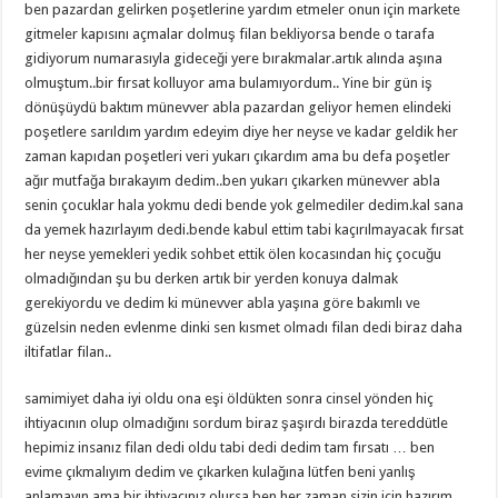
ben pazardan gelirken poşetlerine yardım etmeler onun için markete
gitmeler kapısını açmalar dolmuş filan bekliyorsa bende o tarafa
gidiyorum numarasıyla gideceği yere bırakmalar.artık alında aşına
olmuştum..bir fırsat kolluyor ama bulamıyordum.. Yine bir gün iş
dönüşüydü baktım münevver abla pazardan geliyor hemen elindeki
poşetlere sarıldım yardım edeyim diye her neyse ve kadar geldik her
zaman kapıdan poşetleri veri yukarı çıkardım ama bu defa poşetler
ağır mutfağa bırakayım dedim..ben yukarı çıkarken münevver abla
senin çocuklar hala yokmu dedi bende yok gelmediler dedim.kal sana
da yemek hazırlayım dedi.bende kabul ettim tabi kaçırılmayacak fırsat
her neyse yemekleri yedik sohbet ettik ölen kocasından hiç çocuğu
olmadığından şu bu derken artık bir yerden konuya dalmak
gerekiyordu ve dedim ki münevver abla yaşına göre bakımlı ve
güzelsin neden evlenme dinki sen kısmet olmadı filan dedi biraz daha
iltifatlar filan..
samimiyet daha iyi oldu ona eşi öldükten sonra cinsel yönden hiç
ihtiyacının olup olmadığını sordum biraz şaşırdı birazda tereddütle
hepimiz insanız filan dedi oldu tabi dedi dedim tam fırsatı … ben
evime çıkmalıyım dedim ve çıkarken kulağına lütfen beni yanlış
anlamayın ama bir ihtiyacınız olursa ben her zaman sizin için hazırım