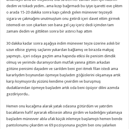
dedim ve tokadı yedim.. ama kızıp bağırmadı bu iyiye işaretti eve çıktım
o arada 15-20 dakika sonra kapı çalındı gelen münevver teyzeydi
sigara ve çakmağımı unutmuştum onu getirdi içeri davet ettim girmek
istemedi en son çıkarken sen bana gel çay içeriz dedi içimden tam
zamanı dedim ve gittikten sonra bir astırıcı hap attım
30 dakika kadar sonra aşağıya indim münevver teyze üzerine askılı bir
uzun elbise giymiş saçlarını yukardan bağlamış ve birazda makyaj
yapmıştı.. içeri odaya geçtim ama hapında etkisi ile penisim dimdik
olmuş ve yerimde duramıyordum mutfak yanına gittim arkadan
götüne penisimi dayadım ve sarıldım beni geri itmek filan istedi ama
kararlıydım boynundan öpmeye başladım göğüslerini okşamaya artık
karşı koymuyordu yüzünü kendime çevirdim ve buruşmuş
dudaklarından öpmeye başladım artık oda beni öpüyor dilini azımda
gezdiriyordu..
Hemen onu kucağıma alarak yatak odasına götürdüm ve yatırdım
bacaklarını hafif ayırarak elbisesin altına girdim ve kadınlığını yalamaya
başladım münevver abla ufak küçük inlemeye başlamıştı hemen bende
pantolonumu çıkardım ve 69 pozisyonuna geçtim ben onu yalarken