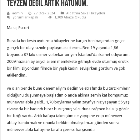
Teyzem Değil Artık Hatunum.
admin
27 Ocak 2024
Aldatma Seks Hikayeleri
Teyzem
yorumlar kapalı
1,309 Abaza Okudu
Değil
Artık
Masaj Escort
Hatunum.
için
Burada herkesin uydurma hikayelerine karşın ben başımdan geçen
gerçek bir olayı sizinle paylaşmak isterim.. Ben 19 yaşında 1,86
boyunda 87 kilo esmer ve bekar biriyim İstanbul’da ikamet ediyorum..
2009 haziran aylarıydı ailem memlekete gitmişti evde oturmuş erotik
bir film izliyordum filmde bir yaşlı kadını sevişirken gördüm ve çok
etkilendim..
ve o an bende bunu denemeliyim dedim ve etrafımda bu tarz kimlerin
olduğunu düşünmeye başladım o anda aklıma zemin kat komşumuz
münevver abla geldi.. 1,70 boylarına yakın zayıf yalnız yaşayan 55 yaş
civarında bir kadındı biraz buruşmuş vücuduna rağmen hala iş görür
bir fiziği vardı.. Artık kafaya takmıştım ne yapıp ne edip münevver
ablayı kandırmalı ve onunla birlikte olmalıydım..o günden sonra
münevver abla kafayı ne tarafa çevirse karşısında