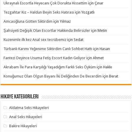
Ukraynalı Escortla Heyecanı Çok Dorukta Hissettim
için
Çınar
Tezgahtar Kız – Haldun Beyin Seks Hatırası
için
Yozgatlı
Amcaoğluna Götten Siktirdim
için
Yılmaz
Şahsiyeti Değişik Olan Escortlar Hakkında Belirsizler
için
Metin
Kuzenimle ilk kez Anal sex tecrübemiz
için
Sedat
Türbanlı Karımı Yeğenime Siktirdim Canlı Sohbet Hattı
için
Hasan
Fantezi Deyince Usuma Fetiş Escort Kadın Geliyor
için
Ahmet
Akrabam İle Para Karşılığı Yaşadığım Farklı Seks Öyküm
için
Hakkı
Konuğumuz Olan Olgun Bayanı İki Deliğinden De Becerdim
için
Berat
Hikaye Kategorileri
Aldatma Seks Hikayeleri
Anal Seks Hikayeleri
Bakire Hikayeleri