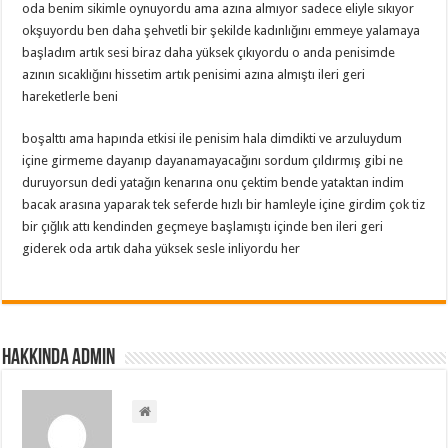
oda benim sikimle oynuyordu ama azına almıyor sadece eliyle sıkıyor
okşuyordu ben daha şehvetli bir şekilde kadınlığını emmeye yalamaya
başladım artık sesi biraz daha yüksek çıkıyordu o anda penisimde
azının sıcaklığını hissetim artık penisimi azına almıştı ileri geri
hareketlerle beni
boşalttı ama hapında etkisi ile penisim hala dimdikti ve arzuluydum
içine girmeme dayanıp dayanamayacağını sordum çıldırmış gibi ne
duruyorsun dedi yatağın kenarına onu çektim bende yataktan indim
bacak arasına yaparak tek seferde hızlı bir hamleyle içine girdim çok tiz
bir çığlık attı kendinden geçmeye başlamıştı içinde ben ileri geri
giderek oda artık daha yüksek sesle inliyordu her
Hakkında admin