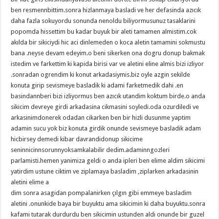
ben resmennbittim.sonra hizlanmaya basladi ve her defasinda azıcık
daha fazla sokuyordu sonunda nenoldu biliyormusunuz tasaklarini
popomda hissettim bu kadar buyuk bir aleti tamamen almistim.cok
akılda bir sikiciydi hic aci dinlemeden o koca aletin tamamini sokmustu
bana .neyse devam edeyim.o beni sikerken ona dogru donup bakmak
istedim ve farkettim ki kapida birisi var ve aletini eline almis bizi izliyor
.sonradan ogrendim ki konut arkadasiymis.biz oyle azgin sekilde
konuta girip sevismeye basladik ki adami farketmedik dahi .en
basindannberi bizi izliyormus ben azıcık utandim koktum birde.o anda
sikicim devreye girdi arkadasina cikmasini soyledi.oda ozurdiledi ve
arkasinimdonerek odadan cikarken ben bir hizli dusunme yaptim
adamin sucu yok biz konuta girdik onunde sevismeye basladik adam
hicbirsey demedi kibar davrandidonup sikicime
seninnicinnsorunnyoksamkalabilir dedim.adaminngozleri
parlamisti.hemen yanimiza geldi o anda ipleri ben elime aldim sikicimi
yatirdim ustune ciktim ve ziplamaya basladim ,ziplarken arkadasinin
aletini elime a
dim sonra asagidan pompalanirken çılgın gibi emmeye basladim
aletini .onunkide baya bir buyuktu ama sikicimin ki daha buyuktu.sonra
kafami tutarak durdurdu ben sikicimin ustunden aldi onunde bir guzel