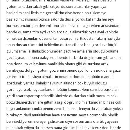
bir tuhaf oldu.bende hareketleri yaparken iyice egilmeye basladim
gotum arkadan tabak gibi cikiyordu.sonra tasarılar yapmaya
basladim.nasil iletisime gecebilirim diye.bende onu izlemeye
basladim.calismasi bitince salonda dus aliyordu.kafamda herseyi
kurmustum.bir gun devamli onu izledim ve dusa girerken arkasindan
bende dusamgittim.ayri kabinlerde dus aliyorduk.oysa ayni kabinde
olmak vardi.bunlari dusunurken cesaretim artti.dustan ciktim havluyla
onun dustan cikmasini bekledim.dustan cikinca beni gordu ve küçük
gulumseme ile slmlastik.onumden gecti ve aynalarin oldugu bolume
gecti.aynadan bana bakiyordu bende farkinda degilmisim gibi arkami
ona dondum ve havlumu yanlislikla olmus gibi dusurdum.artik
bembeyaz dolgun gotum gozlerinin onundeydi ,onu azıcık daha gaza
getirmek icin havluyu almak icin onunde domaldim bütün o anda
gordumki yarragi kalmis havlunun altindan cok buyuk oldugu
gorunuyor.cok heyecanlandim.bütün konuscakken sans bu baskalari
geldi apar topar toparlandik ikimizde duslardan ciktik moralim cok
bozuldu.merdivenlere gittim asagi dogru indim arkamdan bir ses cok
heyecanlandim cunku benim zenci banansesleniyordu ve araban yoksa
birakayim dedi.mutluluktan havalara uctum .neyse otomobile bindik
bennbekliyorum nereyengidiceksin diye sorsun ama o artik gayesini
muhakkak ediyordu istersen bana gidelim bir kahve iceriz dedi bende