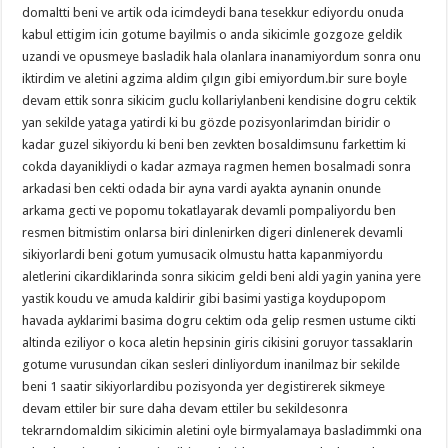
domaltti beni ve artik oda icimdeydi bana tesekkur ediyordu onuda
kabul ettigim icin gotume bayilmis o anda sikicimle gozgoze geldik
uzandi ve opusmeye basladik hala olanlara inanamiyordum sonra onu
iktirdim ve aletini agzima aldim çılgın gibi emiyordum.bir sure boyle
devam ettik sonra sikicim guclu kollariylanbeni kendisine dogru cektik
yan sekilde yataga yatirdi ki bu gözde pozisyonlarimdan biridir o
kadar guzel sikiyordu ki beni ben zevkten bosaldimsunu farkettim ki
cokda dayanikliydi o kadar azmaya ragmen hemen bosalmadi sonra
arkadasi ben cekti odada bir ayna vardi ayakta aynanin onunde
arkama gecti ve popomu tokatlayarak devamli pompaliyordu ben
resmen bitmistim onlarsa biri dinlenirken digeri dinlenerek devamli
sikiyorlardi beni gotum yumusacik olmustu hatta kapanmiyordu
aletlerini cikardiklarinda sonra sikicim geldi beni aldi yagin yanina yere
yastik koudu ve amuda kaldirir gibi basimi yastiga koydupopom
havada ayklarimi basima dogru cektim oda gelip resmen ustume cikti
altinda eziliyor o koca aletin hepsinin giris cikisini goruyor tassaklarin
gotume vurusundan cikan sesleri dinliyordum inanilmaz bir sekilde
beni 1 saatir sikiyorlardibu pozisyonda yer degistirerek sikmeye
devam ettiler bir sure daha devam ettiler bu sekildesonra
tekrarndomaldim sikicimin aletini oyle birmyalamaya basladimmki ona