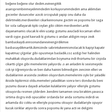
beğene beğene olur dedim.evinengittik
asansprembinmeyelimmdedim korkuyorummdedim ama aklimdan
gecenler dusunceler azıcık orospuluk yapip onu daha da
delirtmekti.merdivenleri cikarkennonune gectim ve popomu bir saga
bir sola sallayarak tipki ceylan gibi ciktim merdivenleri.artik
dayanamamis olucak ki elini uzatip gotumu avucladi kocaman elleri
vardi oype guzel kavradi ki gotumu o andan aldigim neşe zevk
bambaskaydi.ennsonundanevinengirdikmve
basbasaydikmartik.ikimizinde sabrintukenmismolacak ki kapiyi kapatir
kapatmaz çılgınlar gibi opusmeye basladik.coz azdigi her halinden
muhakkak oluyordu.dudaklarimdan boynuma indi thsirtumu bir cirpida
cikartti çılgın gibi memelerimi yaliyordu .o an anladim ki sevismeyide
cok iyi öğreniyordu ve ben daha hainini bilmedigim zencinin elleri ve
dudaklarinin arasinda zevkten oluyordum.memelerimi oyle bir yaladiki
ikiside kipkirmizi oldu.memeleri yaladiktan sonra ters dondurdu beni
yuzumu duvara dayadi arkadan kulaklarimi yaliyor elleriyle gotumu
oksuyordu resmen çıldırdım .kendimi tamamen ona biraktim.yavasca
sirtima dogru indi opucukler ordanda bir anda sortumu indirdi ve
arkamda diz coktu ve elleriyle popomu oksuyor dudaklariyle opuyor
kucuk isiriklar atiyordu sonra popomu iki yana acti ve deligimi