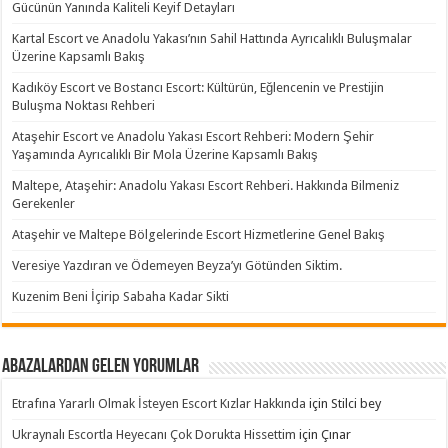
Gücünün Yanında Kaliteli Keyif Detayları
Kartal Escort ve Anadolu Yakası’nın Sahil Hattında Ayrıcalıklı Buluşmalar
Üzerine Kapsamlı Bakış
Kadıköy Escort ve Bostancı Escort: Kültürün, Eğlencenin ve Prestijin
Buluşma Noktası Rehberi
Ataşehir Escort ve Anadolu Yakası Escort Rehberi: Modern Şehir
Yaşamında Ayrıcalıklı Bir Mola Üzerine Kapsamlı Bakış
Maltepe, Ataşehir: Anadolu Yakası Escort Rehberi. Hakkında Bilmeniz
Gerekenler
Ataşehir ve Maltepe Bölgelerinde Escort Hizmetlerine Genel Bakış
Veresiye Yazdıran ve Ödemeyen Beyza’yı Götünden Siktim.
Kuzenim Beni İçirip Sabaha Kadar Sikti
Abazalardan Gelen Yorumlar
Etrafına Yararlı Olmak İsteyen Escort Kızlar Hakkında
için
Stilci bey
Ukraynalı Escortla Heyecanı Çok Dorukta Hissettim
için
Çınar