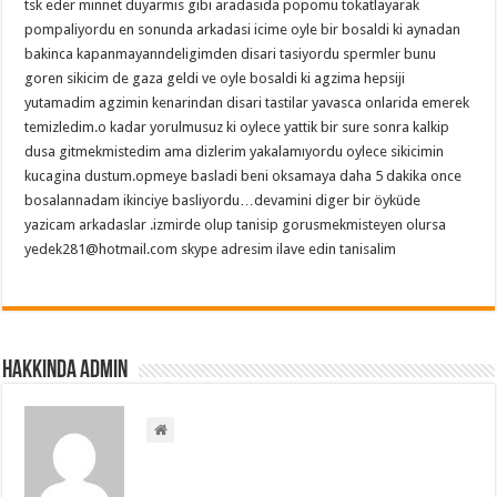
tsk eder minnet duyarmis gibi aradasida popomu tokatlayarak
pompaliyordu en sonunda arkadasi icime oyle bir bosaldi ki aynadan
bakinca kapanmayanndeligimden disari tasiyordu spermler bunu
goren sikicim de gaza geldi ve oyle bosaldi ki agzima hepsiji
yutamadim agzimin kenarindan disari tastilar yavasca onlarida emerek
temizledim.o kadar yorulmusuz ki oylece yattik bir sure sonra kalkip
dusa gitmekmistedim ama dizlerim yakalamıyordu oylece sikicimin
kucagina dustum.opmeye basladi beni oksamaya daha 5 dakika once
bosalannadam ikinciye basliyordu…devamini diger bir öyküde
yazicam arkadaslar .izmirde olup tanisip gorusmekmisteyen olursa
yedek281@hotmail.com skype adresim ilave edin tanisalim
Hakkında admin