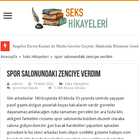
Ataşehir Escort Kızları ile Mutlu Geceler Geçirin. Hakkında Bilmeniz Gere
Anasayfa
»
Seks Hikayeleri
»
spor salonundaki zenciye verdim
spor salonundaki zenciye verdim
admin
10 Mart 2022
Seks Hikayeleri
spor
yorumlar kapalı
1,384 Abaza Okudu
salonundaki
zenciye
Slm arkadaslar 180 boyunda 85 kiloda 35 yasında izmirde yaşayan
verdim
için
pasif gayim.dolgun yuvarlak beyaz kalcalarim vardir gorenler
dayanamaz.anlatacağım öykü tamamen gercektir.bir ara fazla kilo
aldigimi farkettim cozumu spor salonunda buldum.duzenli olaraka
salona gidiyordum.bir gun bacak hareketleri yaparken aynadan
gorudum ki bu zenci arkadas beni izliyor ozellikle gotume bakiyor.icim