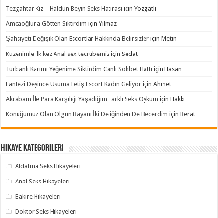
Tezgahtar Kız – Haldun Beyin Seks Hatırası
için
Yozgatlı
Amcaoğluna Götten Siktirdim
için
Yılmaz
Şahsiyeti Değişik Olan Escortlar Hakkında Belirsizler
için
Metin
Kuzenimle ilk kez Anal sex tecrübemiz
için
Sedat
Türbanlı Karımı Yeğenime Siktirdim Canlı Sohbet Hattı
için
Hasan
Fantezi Deyince Usuma Fetiş Escort Kadın Geliyor
için
Ahmet
Akrabam İle Para Karşılığı Yaşadığım Farklı Seks Öyküm
için
Hakkı
Konuğumuz Olan Olgun Bayanı İki Deliğinden De Becerdim
için
Berat
Hikaye Kategorileri
Aldatma Seks Hikayeleri
Anal Seks Hikayeleri
Bakire Hikayeleri
Doktor Seks Hikayeleri