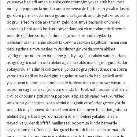
yalamaya basladi aman allahim cennettemiyim yoksa.artik beniimde
birseyler yapmam lazimdi.o anda evinensoyle bir baktim yatak odasini
gordum parmak uclarimda gotumu sallayarak onunde yatakmodasina
dogru ilerledim oda arkamdan geldi.opusmye basladik onundeki
kabariklik beni azıcık korkuttubiryandandancok merakmettirdi.hemen
onunde egildim sortunu indirince gozum kormadi degil.oda
bakislarimdan anlamis olucak ki korkma zevkten bayilticammseni seni
dedi.agzima almya basladim yarisinzor giriyordu.sonra aklima
izledigim pornolardan bir sahne geldi.yataga sirt akıldı yattim kafami
asagi dogru uzattim oda aletini agziima soktu inanin girtlagima kadar
sokuyordu anladim ki cok zevk aliyordu dogru yoldaydim.daha sonra
yeter artik dedi ve bekledigim an gelmisti yatakda beni cevirdi artik
yuzukoyun onunde uzanmis sekilde bekliyordum bembeyaz yuvarlak
popomu saga sola salliyordum o anda bir toakmatti popoma elinin izi
cikti cok hosuma gitti sonra popomu acip azıcık yaladi ve tukurukledi
artik sona yaklasmistik.koca aletini deligimin etrafindangezdiriyordu
ben artik dayanamiyordum sik beni diye dilenmeye basladim.gotumu
aletine dogru bastiriyordum.sonra iki elini belimi yakaladı aletini
dayadi ve yuklendi offfff inanilmazdi popomun icinde heryerde
seziyordum onu. Beni o kadar guzel hazirladi ki hic canim acimadi.ilk
bir kac giris cikisindanyavasti aletinin dortte birini sokup cikariyordu