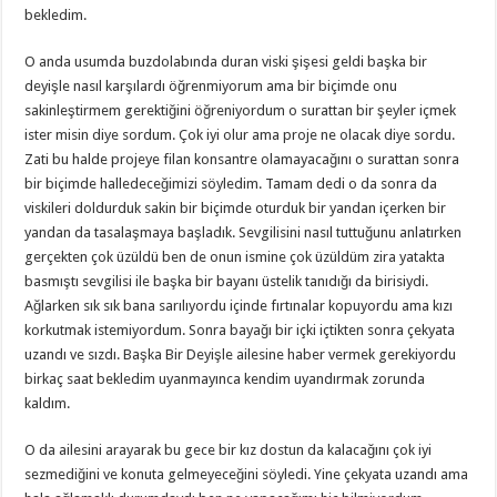
bekledim.
O anda usumda buzdolabında duran viski şişesi geldi başka bir
deyişle nasıl karşılardı öğrenmiyorum ama bir biçimde onu
sakinleştirmem gerektiğini öğreniyordum o surattan bir şeyler içmek
ister misin diye sordum. Çok iyi olur ama proje ne olacak diye sordu.
Zati bu halde projeye filan konsantre olamayacağını o surattan sonra
bir biçimde halledeceğimizi söyledim. Tamam dedi o da sonra da
viskileri doldurduk sakin bir biçimde oturduk bir yandan içerken bir
yandan da tasalaşmaya başladık. Sevgilisini nasıl tuttuğunu anlatırken
gerçekten çok üzüldü ben de onun ismine çok üzüldüm zira yatakta
basmıştı sevgilisi ile başka bir bayanı üstelik tanıdığı da birisiydi.
Ağlarken sık sık bana sarılıyordu içinde fırtınalar kopuyordu ama kızı
korkutmak istemiyordum. Sonra bayağı bir içki içtikten sonra çekyata
uzandı ve sızdı. Başka Bir Deyişle ailesine haber vermek gerekiyordu
birkaç saat bekledim uyanmayınca kendim uyandırmak zorunda
kaldım.
O da ailesini arayarak bu gece bir kız dostun da kalacağını çok iyi
sezmediğini ve konuta gelmeyeceğini söyledi. Yine çekyata uzandı ama