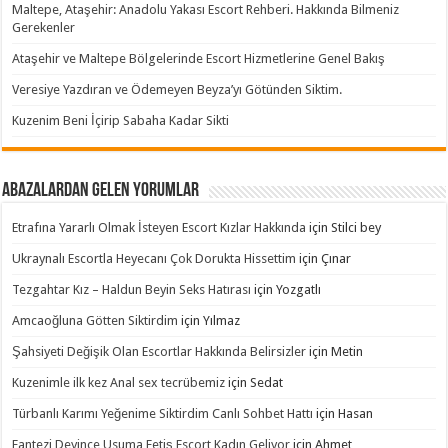
Maltepe, Ataşehir: Anadolu Yakası Escort Rehberi. Hakkında Bilmeniz
Gerekenler
Ataşehir ve Maltepe Bölgelerinde Escort Hizmetlerine Genel Bakış
Veresiye Yazdıran ve Ödemeyen Beyza’yı Götünden Siktim.
Kuzenim Beni İçirip Sabaha Kadar Sikti
Abazalardan Gelen Yorumlar
Etrafına Yararlı Olmak İsteyen Escort Kızlar Hakkında
için
Stilci bey
Ukraynalı Escortla Heyecanı Çok Dorukta Hissettim
için
Çınar
Tezgahtar Kız – Haldun Beyin Seks Hatırası
için
Yozgatlı
Amcaoğluna Götten Siktirdim
için
Yılmaz
Şahsiyeti Değişik Olan Escortlar Hakkında Belirsizler
için
Metin
Kuzenimle ilk kez Anal sex tecrübemiz
için
Sedat
Türbanlı Karımı Yeğenime Siktirdim Canlı Sohbet Hattı
için
Hasan
Fantezi Deyince Usuma Fetiş Escort Kadın Geliyor
için
Ahmet