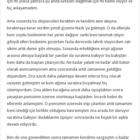
için mi yoksa yalnızca şu anda kafasını dağıtmak için mi benle oluyor ve
hiç anlayamadım.
Ama sonunda bu düşünceleri bıraktım ve kendimi anın akışına
bırakmaya karar verdim şimdi gizeme Nazlı ’ya gelmişti. O da elleriyle
beni soydu bedenimin her yerini değiyor sanki beni tanımak istiyor
gibiydi elleri bedenimi gezerken fazla derecede tahrik oluyordum zati
sikimi artık demir gibi olmuştu. Sonunda erkekliğime erişti ağzının
arasına almaya başladı bir yandan da suratıma bakıyor bu bakışları
beni daha da baştan çıkarıyordu. Ne kadar yaladı ne kadar aldı bütün
olarak anımsamıyorum ama sonrasında artık zamanının geldiğini
düşündüm. Zira azıcık daha yalamaya devam ederse boş olacak
vaziyete gelmiştim ve kızın ağzına suratına boşalmayı hiç
istemiyordum. Onu aldım kucağıma azıcık daha öpüştükten sonra
yavaştan penisimin üzerine oturtmaya başladım. İncecik belini de
ellerimle anlamıştım. O penisimin üzerinde inip çıkarken artık tamamen
beni istediği için birlikte olduğunu kavramıştım zira arada bir duruyor
suratıma bakıyor dudaklarımı öpüyor sonrasında ise büyük bir aşkla
devam ediyordu.
Ben de ona güvendikten sonra tamamen kendime vazgeçtim o kadar