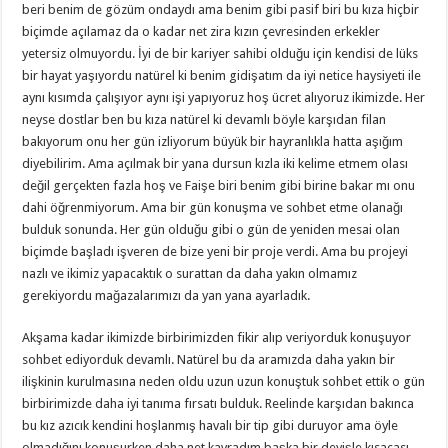
beri benim de gözüm ondaydı ama benim gibi pasif biri bu kıza hiçbir
biçimde açılamaz da o kadar net zira kızın çevresinden erkekler
yetersiz olmuyordu. İyi de bir kariyer sahibi olduğu için kendisi de lüks
bir hayat yaşıyordu natürel ki benim gidişatım da iyi netice haysiyeti ile
aynı kısımda çalışıyor aynı işi yapıyoruz hoş ücret alıyoruz ikimizde. Her
neyse dostlar ben bu kıza natürel ki devamlı böyle karşıdan filan
bakıyorum onu her gün izliyorum büyük bir hayranlıkla hatta aşığım
diyebilirim. Ama açılmak bir yana dursun kızla iki kelime etmem olası
değil gerçekten fazla hoş ve Faişe biri benim gibi birine bakar mı onu
dahi öğrenmiyorum. Ama bir gün konuşma ve sohbet etme olanağı
bulduk sonunda. Her gün olduğu gibi o gün de yeniden mesai olan
biçimde başladı işveren de bize yeni bir proje verdi. Ama bu projeyi
nazlı ve ikimiz yapacaktık o surattan da daha yakın olmamız
gerekiyordu mağazalarımızı da yan yana ayarladık.
Akşama kadar ikimizde birbirimizden fikir alıp veriyorduk konuşuyor
sohbet ediyorduk devamlı. Natürel bu da aramızda daha yakın bir
ilişkinin kurulmasına neden oldu uzun uzun konuştuk sohbet ettik o gün
birbirimizde daha iyi tanıma fırsatı bulduk. Reelinde karşıdan bakınca
bu kız azıcık kendini hoşlanmış havalı bir tip gibi duruyor ama öyle
olmadığını konuşurken daha net kavradım başka bir deyişle kısacası