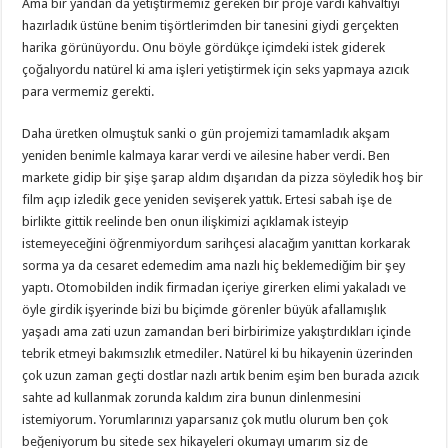
Ama bir yandan da yetiştirmemiz gereken bir proje vardı kahvaltıyı
hazırladık üstüne benim tişörtlerimden bir tanesini giydi gerçekten
harika görünüyordu. Onu böyle gördükçe içimdeki istek giderek
çoğalıyordu natürel ki ama işleri yetiştirmek için seks yapmaya azıcık
para vermemiz gerekti.
Daha üretken olmuştuk sanki o gün projemizi tamamladık akşam
yeniden benimle kalmaya karar verdi ve ailesine haber verdi. Ben
markete gidip bir şişe şarap aldım dışarıdan da pizza söyledik hoş bir
film açıp izledik gece yeniden sevişerek yattık. Ertesi sabah işe de
birlikte gittik reelinde ben onun ilişkimizi açıklamak isteyip
istemeyeceğini öğrenmiyordum sarihçesi alacağım yanıttan korkarak
sorma ya da cesaret edemedim ama nazlı hiç beklemediğim bir şey
yaptı. Otomobilden indik firmadan içeriye girerken elimi yakaladı ve
öyle girdik işyerinde bizi bu biçimde görenler büyük afallamışlık
yaşadı ama zati uzun zamandan beri birbirimize yakıştırdıkları içinde
tebrik etmeyi bakımsızlık etmediler. Natürel ki bu hikayenin üzerinden
çok uzun zaman geçti dostlar nazlı artık benim eşim ben burada azıcık
sahte ad kullanmak zorunda kaldım zira bunun dinlenmesini
istemiyorum. Yorumlarınızı yaparsanız çok mutlu olurum ben çok
beğeniyorum bu sitede sex hikayeleri okumayı umarım siz de