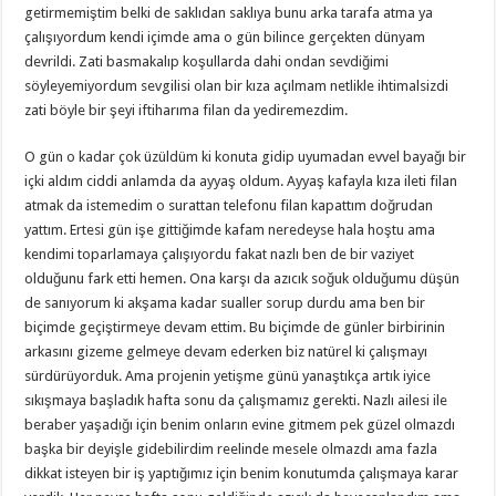
getirmemiştim belki de saklıdan saklıya bunu arka tarafa atma ya
çalışıyordum kendi içimde ama o gün bilince gerçekten dünyam
devrildi. Zati basmakalıp koşullarda dahi ondan sevdiğimi
söyleyemiyordum sevgilisi olan bir kıza açılmam netlikle ihtimalsizdi
zati böyle bir şeyi iftiharıma filan da yediremezdim.
O gün o kadar çok üzüldüm ki konuta gidip uyumadan evvel bayağı bir
içki aldım ciddi anlamda da ayyaş oldum. Ayyaş kafayla kıza ileti filan
atmak da istemedim o surattan telefonu filan kapattım doğrudan
yattım. Ertesi gün işe gittiğimde kafam neredeyse hala hoştu ama
kendimi toparlamaya çalışıyordu fakat nazlı ben de bir vaziyet
olduğunu fark etti hemen. Ona karşı da azıcık soğuk olduğumu düşün
de sanıyorum ki akşama kadar sualler sorup durdu ama ben bir
biçimde geçiştirmeye devam ettim. Bu biçimde de günler birbirinin
arkasını gizeme gelmeye devam ederken biz natürel ki çalışmayı
sürdürüyorduk. Ama projenin yetişme günü yanaştıkça artık iyice
sıkışmaya başladık hafta sonu da çalışmamız gerekti. Nazlı ailesi ile
beraber yaşadığı için benim onların evine gitmem pek güzel olmazdı
başka bir deyişle gidebilirdim reelinde mesele olmazdı ama fazla
dikkat isteyen bir iş yaptığımız için benim konutumda çalışmaya karar