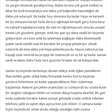
ön yargılı olmamak gerekiyormuş. Bütün tersine çok güzel sohbet ve
kibar bir kızdı konuştukça onu daha çok beğendim hayranlığım da
daha çok arkasıydı. Bu kadar hoş olmasına bu kadar Faişe ve kariyerli
bir kız olmasına karşın fazla derece ağırbaşlı birisiydi gerçi bana karşı
mı öyleydi başkalarına karşı da öyle mi öğrenmiyorum ama bu vaziyet
benim çok güzelime gitmişti. Artık her gün işe daha istekli bir biçimde
gidiyordum zira beni artık bu işletmeye bağlayan daha ehemmiyetli
şeyler vardı üstelik nazlı ile beraber bir projeyi yetiştiriyor olmak
natürel ki de beni daha çok heyecanlandırıyordu. Neyse natürel proje
bayağı uzun sürecek bu projeyi de önümüzde en az bir ay kadar zaman
vardı ve ikimiz daha fazla süre geçirme fırsatını sık sık buluyorduk.
Günler bu biçimde ilerlemeye devam ettikçe artık öğlen yemeklerini
filan birlikte gider olduk hatta firmadaki herkes bizi bu biçimde
görünce birbirimize ne kadar yapıştırdıklarını filan söylemeye
başlamıştı. Natürel gerçekten aramızdan su sızmıyordu bu sırada kızım
bir sevgilisi olduğunu bildim ve resmen dünya başıma devrildi. Bir gün
mola saatinde beraber kahve içmeye gitmiştik orada sohbet ederken
telefonu çaldı ve aşkım diye açınca ben şok oldum. O zamana kadar
hiçbir biçimde bir erkek dostu olduğu olasılığını dahi usuma