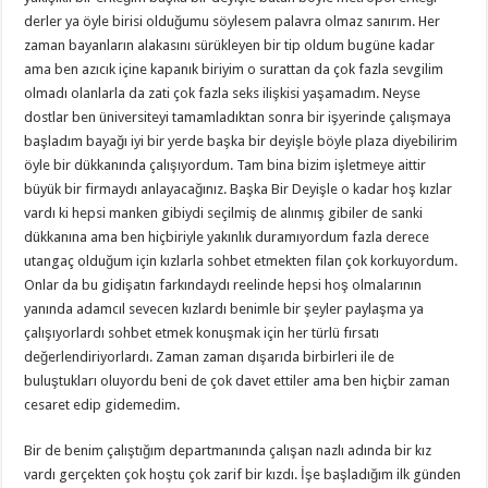
derler ya öyle birisi olduğumu söylesem palavra olmaz sanırım. Her
zaman bayanların alakasını sürükleyen bir tip oldum bugüne kadar
ama ben azıcık içine kapanık biriyim o surattan da çok fazla sevgilim
olmadı olanlarla da zati çok fazla seks ilişkisi yaşamadım. Neyse
dostlar ben üniversiteyi tamamladıktan sonra bir işyerinde çalışmaya
başladım bayağı iyi bir yerde başka bir deyişle böyle plaza diyebilirim
öyle bir dükkanında çalışıyordum. Tam bina bizim işletmeye aittir
büyük bir firmaydı anlayacağınız. Başka Bir Deyişle o kadar hoş kızlar
vardı ki hepsi manken gibiydi seçilmiş de alınmış gibiler de sanki
dükkanına ama ben hiçbiriyle yakınlık duramıyordum fazla derece
utangaç olduğum için kızlarla sohbet etmekten filan çok korkuyordum.
Onlar da bu gidişatın farkındaydı reelinde hepsi hoş olmalarının
yanında adamcıl sevecen kızlardı benimle bir şeyler paylaşma ya
çalışıyorlardı sohbet etmek konuşmak için her türlü fırsatı
değerlendiriyorlardı. Zaman zaman dışarıda birbirleri ile de
buluştukları oluyordu beni de çok davet ettiler ama ben hiçbir zaman
cesaret edip gidemedim.
Bir de benim çalıştığım departmanında çalışan nazlı adında bir kız
vardı gerçekten çok hoştu çok zarif bir kızdı. İşe başladığım ilk günden