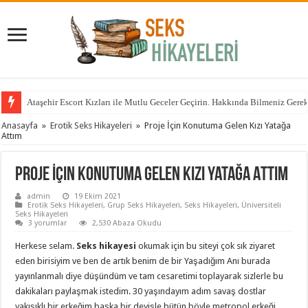
Ataşehir Escort Kızları ile Mutlu Geceler Geçirin. Hakkında Bilmeniz Gere
Anasayfa
»
Erotik Seks Hikayeleri
»
Proje İçin Konutuma Gelen Kızı Yatağa
Attım
Proje İçin Konutuma Gelen Kızı Yatağa Attım
admin
19 Ekim 2021
Erotik Seks Hikayeleri
,
Grup Seks Hikayeleri
,
Seks Hikayeleri
,
Üniversiteli
Seks Hikayeleri
3 yorumlar
2,530 Abaza Okudu
Herkese selam.
Seks hikayesi
okumak için bu siteyi çok sık ziyaret
eden birisiyim ve ben de artık benim de bir Yaşadığım Anı burada
yayınlanmalı diye düşündüm ve tam cesaretimi toplayarak sizlerle bu
dakikaları paylaşmak istedim. 30 yaşındayım adım savaş dostlar
yakışıklı bir erkeğim başka bir deyişle bütün böyle metropol erkeği