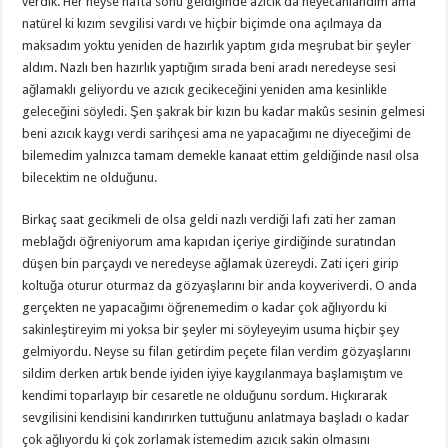
verdik. Her neyse hafta sonu geldiğinde azıcık da heyecanlandım ama
natürel ki kızım sevgilisi vardı ve hiçbir biçimde ona açılmaya da
maksadım yoktu yeniden de hazırlık yaptım gıda meşrubat bir şeyler
aldım. Nazlı ben hazırlık yaptığım sırada beni aradı neredeyse sesi
ağlamaklı geliyordu ve azıcık gecikeceğini yeniden ama kesinlikle
geleceğini söyledi. Şen şakrak bir kızın bu kadar makûs sesinin gelmesi
beni azıcık kaygı verdi sarihçesi ama ne yapacağımı ne diyeceğimi de
bilemedim yalnızca tamam demekle kanaat ettim geldiğinde nasıl olsa
bilecektim ne olduğunu.
Birkaç saat gecikmeli de olsa geldi nazlı verdiği lafı zati her zaman
meblağdı öğreniyorum ama kapıdan içeriye girdiğinde suratından
düşen bin parçaydı ve neredeyse ağlamak üzereydi. Zati içeri girip
koltuğa oturur oturmaz da gözyaşlarını bir anda koyveriverdi. O anda
gerçekten ne yapacağımı öğrenemedim o kadar çok ağlıyordu ki
sakinleştireyim mi yoksa bir şeyler mi söyleyeyim usuma hiçbir şey
gelmiyordu. Neyse su filan getirdim peçete filan verdim gözyaşlarını
sildim derken artık bende iyiden iyiye kaygılanmaya başlamıştım ve
kendimi toparlayıp bir cesaretle ne olduğunu sordum. Hıçkırarak
sevgilisini kendisini kandırırken tuttuğunu anlatmaya başladı o kadar
çok ağlıyordu ki çok zorlamak istemedim azıcık sakin olmasını