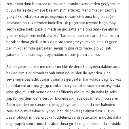
zevk alıyordum ki ara ara dudaklarını öptükçe kendimden geçiyordum
büyük bir aşkla sikmeye başlamıştım artık kızı. Kendimizden geçmiş
gibiydik dakikalarca bu pozisyonda devam ettik ama boş olacağımı
anlayınca onu üzerimden indirdim. Bir peçetenin üzerine boşalmayı
seçim ettim belki güzel olmadı bu gidişatta ama onu tehlikeye atmak
gibi bir düşüncem netlikle yoktu. Tamamen penisimi arındıktan sonra
beraber duşa girdik azıcık da orada sevişmeye devam ettik. O gece
benim kollarımda gerçekten sevgilim gibi yattı melek gibiydi zati
yatarken ona bakmaya doyamadım desem palavra olmaz.
Sabah yanımda olur mu olmaz mı fikri ile derin bir uykuya daldım ama
beklediğim gibi olmadı sabah onun öpücükleri ile uyandım. Yine
sevişmeye başladık uyanır uyanmaz gerçekten harikulade değil bu kez
bacaklarının arasına geçip dakikalarca yaladıktan sonra o pozisyonda
içine girdim. Artık bende daha hafiflemiş olduğum için daha iyi seks
yapabiliyordum daha sert bir biçimde sikmeye devam ettim bu sefer.
Sanki içimden bir canavar çıkmış gibiydi ama onun da her halinden
zevk aldığı muhakkak oluyordu ben de çok neşe alıyordum. O gün
pazar olduğu için daha çok müddetimiz vardı yatakta bir müddet daha
neşe yaptık sonrasında beraber duşa girdik duşun altında da seviştik.