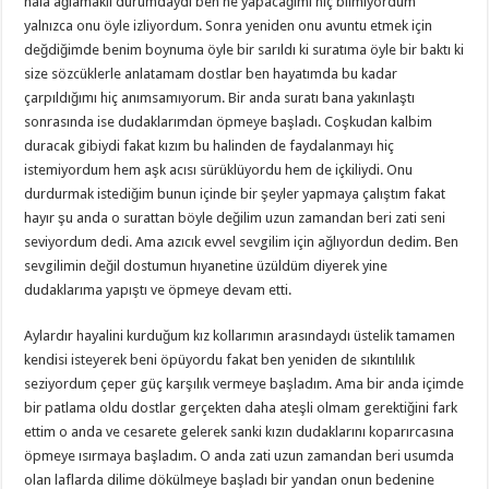
hala ağlamaklı durumdaydı ben ne yapacağımı hiç bilmiyordum
yalnızca onu öyle izliyordum. Sonra yeniden onu avuntu etmek için
değdiğimde benim boynuma öyle bir sarıldı ki suratıma öyle bir baktı ki
size sözcüklerle anlatamam dostlar ben hayatımda bu kadar
çarpıldığımı hiç anımsamıyorum. Bir anda suratı bana yakınlaştı
sonrasında ise dudaklarımdan öpmeye başladı. Coşkudan kalbim
duracak gibiydi fakat kızım bu halinden de faydalanmayı hiç
istemiyordum hem aşk acısı sürüklüyordu hem de içkiliydi. Onu
durdurmak istediğim bunun içinde bir şeyler yapmaya çalıştım fakat
hayır şu anda o surattan böyle değilim uzun zamandan beri zati seni
seviyordum dedi. Ama azıcık evvel sevgilim için ağlıyordun dedim. Ben
sevgilimin değil dostumun hıyanetine üzüldüm diyerek yine
dudaklarıma yapıştı ve öpmeye devam etti.
Aylardır hayalini kurduğum kız kollarımın arasındaydı üstelik tamamen
kendisi isteyerek beni öpüyordu fakat ben yeniden de sıkıntılılık
seziyordum çeper güç karşılık vermeye başladım. Ama bir anda içimde
bir patlama oldu dostlar gerçekten daha ateşli olmam gerektiğini fark
ettim o anda ve cesarete gelerek sanki kızın dudaklarını koparırcasına
öpmeye ısırmaya başladım. O anda zati uzun zamandan beri usumda
olan laflarda dilime dökülmeye başladı bir yandan onun bedenine