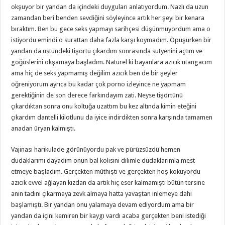
okşuyor bir yandan da içindeki duyguları anlatıyordum. Nazlı da uzun
zamandan beri benden sevdiğini söyleyince artık her şeyi bir kenara
bıraktım. Ben bu gece seks yapmayı sarihçesi düşünmüyordum ama o
istiyordu emindi o surattan daha fazla karşı koymadım. Öpüşürken bir
yandan da üstündeki tişörtü çıkardım sonrasında sutyenini açtım ve
göğüslerini okşamaya başladım. Natürel ki bayanlara azıcık utangacım
ama hiç de seks yapmamış değilim azıcık ben de bir şeyler
öğreniyorum ayrıca bu kadar çok porno izleyince ne yapmam
gerektiğinin de son derece farkındayım zati. Neyse tişörtünü
çıkardıktan sonra onu koltuğa uzattım bu kez altında kimin eteğini
çıkardım dantelli kilotlunu da iyice indirdikten sonra karşında tamamen
anadan üryan kalmıştı.
Vajinası harikulade görünüyordu pak ve pürüzsüzdü hemen
dudaklarımı dayadım onun bal kolisini dilimle dudaklarımla mest
etmeye başladım. Gerçekten müthişti ve gerçekten hoş kokuyordu
azıcık evvel ağlayan kızdan da artık hiç eser kalmamıştı bütün tersine
anın tadını çıkarmaya zevk almaya hatta yavaştan inlemeye dahi
başlamıştı. Bir yandan onu yalamaya devam ediyordum ama bir
yandan da içini kemiren bir kaygı vardı acaba gerçekten beni istediği