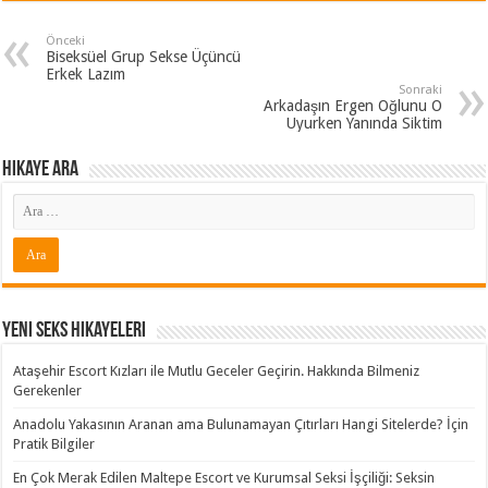
Önceki
Biseksüel Grup Sekse Üçüncü
Erkek Lazım
Sonraki
Arkadaşın Ergen Oğlunu O
Uyurken Yanında Siktim
Hikaye ARA
Yeni Seks Hikayeleri
Ataşehir Escort Kızları ile Mutlu Geceler Geçirin. Hakkında Bilmeniz
Gerekenler
Anadolu Yakasının Aranan ama Bulunamayan Çıtırları Hangi Sitelerde? İçin
Pratik Bilgiler
En Çok Merak Edilen Maltepe Escort ve Kurumsal Seksi İşçiliği: Seksin