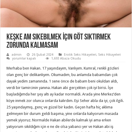
Keşke Am Sikebilmek İçin Göt Siktirmek
Zorunda Kalmasam
admin
26 Şubat 2024
Erotik Seks Hikayeleri
,
Seks Hikayeleri
Keşke
yorumlar kapalı
1,693 Abaza Okudu
Am
Sikebilmek
Merhaba ben Hakan. 17 yaşındayım, Vanlıyım. Kumral, renkli gözleri
İçin
Göt
olan genç bir delikanlıyım. Okumadım, bu anlamda babamdan çok
Siktirmek
dayak yedim zamanında. 1 sene önce de babam beni okuldan aldı,
Zorunda
Kalmasam
verdi bir tamircinin yanına. Hakan abi gerçekten çok iyi birisi. İşe
için
başladığımda her şey altı ay kadar normaldi. Arada yine Merkez’den
köye inmek zor olunca onlarda kalırdım. Eşi Seher abla da iyi, çok ilgili.
25 yaşındaymış, genç ve güzel bir kadın. Geçen hafta hiç aklıma
gelmeyen bir durum geldi başıma, yine onlarda kalıyorum masada
yemek yiyoruz. Normalde Hakan abilerde kalmak iyi ama erken
yatıyorum sıkıldığım için e ne de olsa yabancı yer ve Hakan abi iş