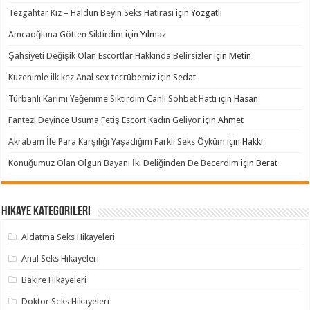
Tezgahtar Kız – Haldun Beyin Seks Hatırası
için
Yozgatlı
Amcaoğluna Götten Siktirdim
için
Yılmaz
Şahsiyeti Değişik Olan Escortlar Hakkında Belirsizler
için
Metin
Kuzenimle ilk kez Anal sex tecrübemiz
için
Sedat
Türbanlı Karımı Yeğenime Siktirdim Canlı Sohbet Hattı
için
Hasan
Fantezi Deyince Usuma Fetiş Escort Kadın Geliyor
için
Ahmet
Akrabam İle Para Karşılığı Yaşadığım Farklı Seks Öyküm
için
Hakkı
Konuğumuz Olan Olgun Bayanı İki Deliğinden De Becerdim
için
Berat
Hikaye Kategorileri
Aldatma Seks Hikayeleri
Anal Seks Hikayeleri
Bakire Hikayeleri
Doktor Seks Hikayeleri