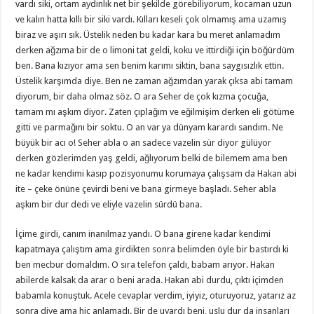
vardı siki, ortam aydınlık net bir şekilde görebiliyorum, kocaman uzun
ve kalın hatta kıllı bir siki vardı. Kılları keseli çok olmamış ama uzamış
biraz ve aşırı sık. Üstelik neden bu kadar kara bu meret anlamadım
derken ağzıma bir de o limoni tat geldi, koku ve ittirdiği için böğürdüm
ben. Bana kızıyor ama sen benim karımı siktin, bana saygısızlık ettin.
Üstelik karşımda diye. Ben ne zaman ağzımdan yarak çıksa abi tamam
diyorum, bir daha olmaz söz. O ara Seher de çok kızma çocuğa,
tamam mı aşkım diyor. Zaten çıplağım ve eğilmişim derken eli götüme
gitti ve parmağını bir soktu. O an var ya dünyam karardı sandım. Ne
büyük bir acı o! Seher abla o an sadece vazelin sür diyor gülüyor
derken gözlerimden yaş geldi, ağlıyorum belki de bilemem ama ben
ne kadar kendimi kasıp pozisyonumu korumaya çalışsam da Hakan abi
ite – çeke önüne çevirdi beni ve bana girmeye başladı. Seher abla
aşkım bir dur dedi ve eliyle vazelin sürdü bana.
İçime girdi, canım inanılmaz yandı. O bana girene kadar kendimi
kapatmaya çalıştım ama girdikten sonra belimden öyle bir bastırdı ki
ben mecbur domaldım. O sıra telefon çaldı, babam arıyor. Hakan
abilerde kalsak da arar o beni arada. Hakan abi durdu, çıktı içimden
babamla konuştuk. Acele cevaplar verdim, iyiyiz, oturuyoruz, yatarız az
sonra diye ama hiç anlamadı. Bir de uyardı beni, uslu dur da insanları