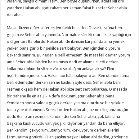
verenim, saygılı olmam lazım. Ben böyle düşünürken, adeta kılı kırk
yararken Hakan abi aşırı rahattı her zaman fakat bu sefer Seher abla
da rahat.
Masa düzeni diğer seferlerden farklı bu sefer. Duvar tarafına ben
geçtim ve Seher abla yanımda. Normalde sürekli otur – kalk yaptığı için
o diğer tarafta olurdu. Hakan abi de ikimizin karşısında ama yemek
yerken bana garip bir şekilde sert bakıyor. Ben içimden diyorum
kıskandı sanırım. Bu nedenle belli etmesem de mesafeli davranıyorum
ama Seher abla birden hasta mısın dedi ve alnıma elledi derken
kollarıma dokundu sözde vücut sıcaklığımı anlayacak ya? Elini
tişörtümün içine soktu. Hakan abi hâlâ bakıyor o an. Ben utandım ama
belli edemedim derken sen ne kaslısın öyle dedi, Seher abla beni
resmen okşadı hem de Hakan abi bize sert sert bakarken. O masada
bir bahane ile en az 3 – 4 defa dokunmuştur Seher abla bana.
Yemekten sonra salona geçtik derken yanıma oturdu ve bir şekilde
bana yine dokunuyor. Sonra birden Hakan abi, siz ne elleştiniz bugün
dedi. Ben o an resmen tıkandım derken Seher abla, çok tatlı ama
başkana kaslı vücudu var, yakışıklı diyor bir yandan da bana elliyor.
Ben kendimi çekiyorum, utanıyorum, korkuyorum derken ellerini
fermuarıma götürdü. O an şaşkın şaşkın Hakan abi dedim, gözlerine