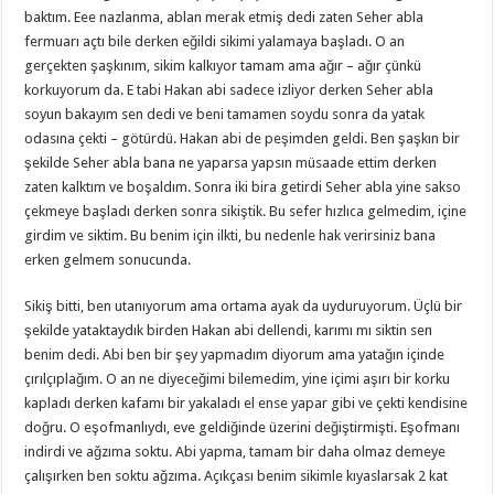
baktım. Eee nazlanma, ablan merak etmiş dedi zaten Seher abla
fermuarı açtı bile derken eğildi sikimi yalamaya başladı. O an
gerçekten şaşkınım, sikim kalkıyor tamam ama ağır – ağır çünkü
korkuyorum da. E tabi Hakan abi sadece izliyor derken Seher abla
soyun bakayım sen dedi ve beni tamamen soydu sonra da yatak
odasına çekti – götürdü. Hakan abi de peşimden geldi. Ben şaşkın bir
şekilde Seher abla bana ne yaparsa yapsın müsaade ettim derken
zaten kalktım ve boşaldım. Sonra iki bira getirdi Seher abla yine sakso
çekmeye başladı derken sonra sikiştik. Bu sefer hızlıca gelmedim, içine
girdim ve siktim. Bu benim için ilkti, bu nedenle hak verirsiniz bana
erken gelmem sonucunda.
Sikiş bitti, ben utanıyorum ama ortama ayak da uyduruyorum. Üçlü bir
şekilde yataktaydık birden Hakan abi dellendi, karımı mı siktin sen
benim dedi. Abi ben bir şey yapmadım diyorum ama yatağın içinde
çırılçıplağım. O an ne diyeceğimi bilemedim, yine içimi aşırı bir korku
kapladı derken kafamı bir yakaladı el ense yapar gibi ve çekti kendisine
doğru. O eşofmanlıydı, eve geldiğinde üzerini değiştirmişti. Eşofmanı
indirdi ve ağzıma soktu. Abi yapma, tamam bir daha olmaz demeye
çalışırken ben soktu ağzıma. Açıkçası benim sikimle kıyaslarsak 2 kat