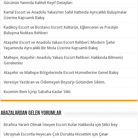
Gücünün Yanında Kaliteli Keyif Detayları
Kartal Escort ve Anadolu Yakası’nın Sahil Hattında Ayrıcalıklı Buluşmalar
Üzerine Kapsamlı Bakış
Kadıköy Escort ve Bostancı Escort: Kültürün, Eğlencenin ve Prestijin
Buluşma Noktası Rehberi
Ataşehir Escort ve Anadolu Yakası Escort Rehberi: Modern Şehir
Yaşamında Ayrıcalıklı Bir Mola Üzerine Kapsamlı Bakış
Maltepe, Ataşehir: Anadolu Yakası Escort Rehberi. Hakkında Bilmeniz
Gerekenler
Ataşehir ve Maltepe Bölgelerinde Escort Hizmetlerine Genel Bakış
Veresiye Yazdıran ve Ödemeyen Beyza’yı Götünden Siktim.
Kuzenim Beni İçirip Sabaha Kadar Sikti
Abazalardan Gelen Yorumlar
Etrafına Yararlı Olmak İsteyen Escort Kızlar Hakkında
için
Stilci bey
Ukraynalı Escortla Heyecanı Çok Dorukta Hissettim
için
Çınar