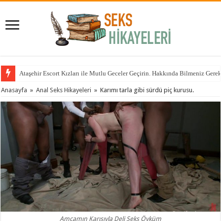
Ataşehir Escort Kızları ile Mutlu Geceler Geçirin. Hakkında Bilmeniz Gere
Anasayfa
»
Anal Seks Hikayeleri
»
Karımı tarla gibi sürdü piç kurusu.
Amcamın Karısıyla Deli Seks Öyküm