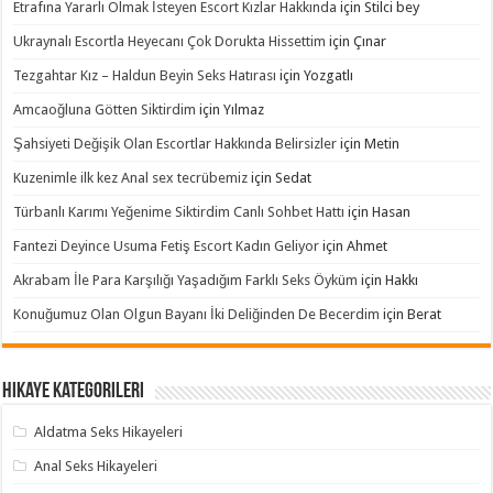
Etrafına Yararlı Olmak İsteyen Escort Kızlar Hakkında
için
Stilci bey
Ukraynalı Escortla Heyecanı Çok Dorukta Hissettim
için
Çınar
Tezgahtar Kız – Haldun Beyin Seks Hatırası
için
Yozgatlı
Amcaoğluna Götten Siktirdim
için
Yılmaz
Şahsiyeti Değişik Olan Escortlar Hakkında Belirsizler
için
Metin
Kuzenimle ilk kez Anal sex tecrübemiz
için
Sedat
Türbanlı Karımı Yeğenime Siktirdim Canlı Sohbet Hattı
için
Hasan
Fantezi Deyince Usuma Fetiş Escort Kadın Geliyor
için
Ahmet
Akrabam İle Para Karşılığı Yaşadığım Farklı Seks Öyküm
için
Hakkı
Konuğumuz Olan Olgun Bayanı İki Deliğinden De Becerdim
için
Berat
Hikaye Kategorileri
Aldatma Seks Hikayeleri
Anal Seks Hikayeleri