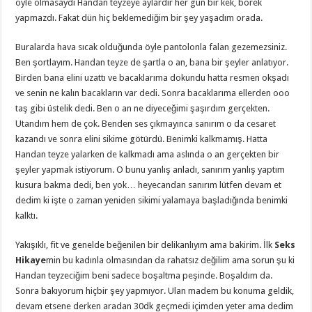
öyle olmasaydı Handan teyzeye aylardır her gün bir kek, börek
yapmazdı. Fakat dün hiç beklemediğim bir şey yaşadım orada.
Buralarda hava sıcak olduğunda öyle pantolonla falan gezemezsiniz.
Ben şortlayım. Handan teyze de şartla o an, bana bir şeyler anlatıyor.
Birden bana elini uzattı ve bacaklarıma dokundu hatta resmen okşadı
ve senin ne kalın bacakların var dedi. Sonra bacaklarıma ellerden ooo
taş gibi üstelik dedi. Ben o an ne diyeceğimi şaşırdım gerçekten.
Utandım hem de çok. Benden ses çıkmayınca sanırım o da cesaret
kazandı ve sonra elini sikime götürdü. Benimki kalkmamış. Hatta
Handan teyze yalarken de kalkmadı ama aslında o an gerçekten bir
şeyler yapmak istiyorum. O bunu yanlış anladı, sanırım yanlış yaptım
kusura bakma dedi, ben yok… heyecandan sanırım lütfen devam et
dedim ki işte o zaman yeniden sikimi yalamaya başladığında benimki
kalktı.
Yakışıklı, fit ve genelde beğenilen bir delikanlıyım ama bakirim. İlk
Seks
Hikaye
min bu kadınla olmasından da rahatsız değilim ama sorun şu ki
Handan teyzeciğim beni sadece boşaltma peşinde. Boşaldım da.
Sonra bakıyorum hiçbir şey yapmıyor. Ulan madem bu konuma geldik,
devam etsene derken aradan 30dk geçmedi içimden yeter ama dedim