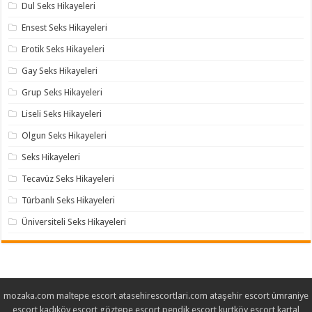
Dul Seks Hikayeleri
Ensest Seks Hikayeleri
Erotik Seks Hikayeleri
Gay Seks Hikayeleri
Grup Seks Hikayeleri
Liseli Seks Hikayeleri
Olgun Seks Hikayeleri
Seks Hikayeleri
Tecavüz Seks Hikayeleri
Türbanlı Seks Hikayeleri
Üniversiteli Seks Hikayeleri
mozaka.com
maltepe escort
atasehirescortlari.com
ataşehir escort
ümraniye
escort
kadıköy escort
göztepe escort
pendik escort
kurtköy escort
kartal