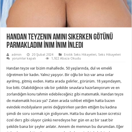
Handan Teyzenin Amını Sikerken Götünü
Parmakladım İnim İnim İnledi
admin
20 Şubat 2024
Erotik Seks Hikayeleri
,
Seks Hikayeleri
Handan
yorumlar kapalı
1,922 Abaza Okudu
Teyzenin
Amını
Handan teyze var bizim mahallede. 50 yaşlarında, dul ve emekli
Sikerken
Götünü
öğretmen bir kadın. Yalnız yaşıyor. Bir oğlu bir kızı var ama onlar
Parmakladım
ayrılmış, gitmiş evden. Hatta arada gelirler, görürüm. 18 yaşındayım,
İnim
İnim
lise bitti. Olabildiğince sıkı bir şekilde sınavlara hazırlanıyorum ve en
İnledi
için
zorlandığım konu tahmin edebileceğiniz gibi matematik. Handan teyze
de matematik hocası ya? Zaten arada sohbet ettiğim hatta bazen
evindeki mobilyaların yerini değiştirirken yardım ettiğim bu kadına
şimdi de soru sormak için gidiyorum. Hatta bu durum bazen ücretsiz
özel ders gibi oluyor çünkü neredeyse her gün en az bir saat bir
şekilde bana bir şeyler anlatır. Annem de memnun bu durumdan. Eğer