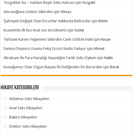
Tezgahtar Kız – Haldun Beyin Seks Hatırası
için
Yozgatlı
Amcaoğluna Götten Siktirdim
için
Yılmaz
Şahsiyeti Değişik Olan Escortlar Hakkında Belirsizler
için
Metin
Kuzenimle ilk kez Anal sex tecrübemiz
için
Sedat
Türbanlı Karımı Yeğenime Siktirdim Canlı Sohbet Hattı
için
Hasan
Fantezi Deyince Usuma Fetiş Escort Kadın Geliyor
için
Ahmet
Akrabam İle Para Karşılığı Yaşadığım Farklı Seks Öyküm
için
Hakkı
Konuğumuz Olan Olgun Bayanı İki Deliğinden De Becerdim
için
Berat
Hikaye Kategorileri
Aldatma Seks Hikayeleri
Anal Seks Hikayeleri
Bakire Hikayeleri
Doktor Seks Hikayeleri