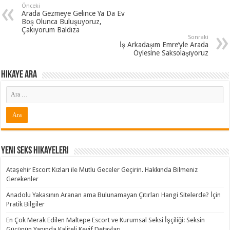
Önceki
Arada Gezmeye Gelince Ya Da Ev
Boş Olunca Buluşuyoruz,
Çakıyorum Baldıza
Sonraki
İş Arkadaşım Emre’yle Arada
Öylesine Saksolaşıyoruz
Hikaye ARA
Yeni Seks Hikayeleri
Ataşehir Escort Kızları ile Mutlu Geceler Geçirin. Hakkında Bilmeniz
Gerekenler
Anadolu Yakasının Aranan ama Bulunamayan Çıtırları Hangi Sitelerde? İçin
Pratik Bilgiler
En Çok Merak Edilen Maltepe Escort ve Kurumsal Seksi İşçiliği: Seksin
Gücünün Yanında Kaliteli Keyif Detayları