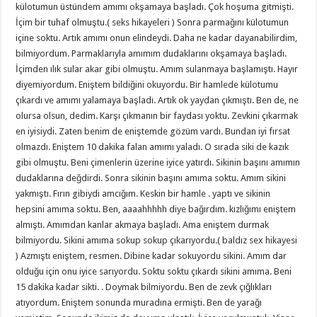
külotumun üstündem amımı okşamaya başladı. Çok hoşuma gitmişti.
İçim bir tuhaf olmuştu.( seks hikayeleri ) Sonra parmağını külotumun
içine soktu. Artık amımı onun elindeydi. Daha ne kadar dayanabilirdim,
bilmiyordum. Parmaklarıyla amımım dudaklarını okşamaya başladı.
İçimden ılık sular akar gibi olmuştu. Amım sulanmaya başlamıştı. Hayır
diyemiyordum. Eniştem bildiğini okuyordu. Bir hamlede külotumu
çıkardı ve amımı yalamaya başladı. Artık ok yaydan çıkmıştı. Ben de, ne
olursa olsun, dedim. Karşı çıkmanın bir faydası yoktu. Zevkini çıkarmak
en iyisiydi. Zaten benim de eniştemde gözüm vardı. Bundan iyi fırsat
olmazdı. Eniştem 10 dakika falan amımı yaladı. O sırada siki de kazık
gibi olmuştu. Beni çimenlerin üzerine iyice yatırdı. Sikinin başını amımın
dudaklarına değdirdi. Sonra sikinin başını amıma soktu. Amım sikini
yakmıştı. Fırın gibiydi amcığım. Keskin bir hamle . yaptı ve sikinin
hepsini amıma soktu. Ben, aaaahhhhh diye bağırdım. kızlığımı eniştem
almıştı. Amımdan kanlar akmaya başladı. Ama eniştem durmak
bilmiyordu. Sikini amıma sokup sokup çıkarıyordu.( baldız sex hikayesi
) Azmıştı eniştem, resmen. Dibine kadar sokuyordu sikini. Amım dar
olduğu için onu iyice sarıyordu. Soktu soktu çıkardı sikini amıma. Beni
15 dakika kadar sikti. . Doymak bilmiyordu. Ben de zevk çığlıkları
atıyordum. Eniştem sonunda muradına ermişti. Ben de yarağı