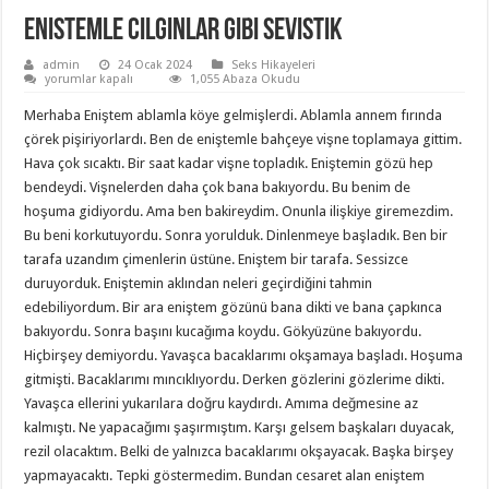
Enistemle Cilginlar gibi Sevistik
admin
24 Ocak 2024
Seks Hikayeleri
Enistemle
yorumlar kapalı
1,055 Abaza Okudu
Cilginlar
gibi
Merhaba Eniştem ablamla köye gelmişlerdi. Ablamla annem fırında
Sevistik
için
çörek pişiriyorlardı. Ben de eniştemle bahçeye vişne toplamaya gittim.
Hava çok sıcaktı. Bir saat kadar vişne topladık. Eniştemin gözü hep
bendeydi. Vişnelerden daha çok bana bakıyordu. Bu benim de
hoşuma gidiyordu. Ama ben bakireydim. Onunla ilişkiye giremezdim.
Bu beni korkutuyordu. Sonra yorulduk. Dinlenmeye başladık. Ben bir
tarafa uzandım çimenlerin üstüne. Eniştem bir tarafa. Sessizce
duruyorduk. Eniştemin aklından neleri geçirdiğini tahmin
edebiliyordum. Bir ara eniştem gözünü bana dikti ve bana çapkınca
bakıyordu. Sonra başını kucağıma koydu. Gökyüzüne bakıyordu.
Hiçbirşey demiyordu. Yavaşca bacaklarımı okşamaya başladı. Hoşuma
gitmişti. Bacaklarımı mıncıklıyordu. Derken gözlerini gözlerime dikti.
Yavaşca ellerini yukarılara doğru kaydırdı. Amıma değmesine az
kalmıştı. Ne yapacağımı şaşırmıştım. Karşı gelsem başkaları duyacak,
rezil olacaktım. Belki de yalnızca bacaklarımı okşayacak. Başka birşey
yapmayacaktı. Tepki göstermedim. Bundan cesaret alan eniştem