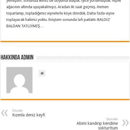
yemiştim. Sonunda ikimiz de doyuma ulaştık. İyice yorulmuştuk. Vişne
ağacının altında uyuyakalmışız. Aradan iki saat geçmiş. Hemen
toparlanıp, topladığımız vişnelerle köye döndük. Daha fazla vişne
toplayacak halimiz yoktu. Eniştem sonunda lafı patlattı: BALDIZ
BALDAN TATLIYMIŞ…
Hakkında admin
Önceki
Kızımla deniz keyfi
Sonraki
Abimi kandırıp kendime
sokturttum