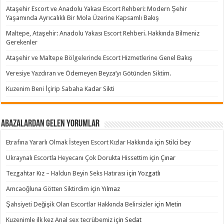
Ataşehir Escort ve Anadolu Yakası Escort Rehberi: Modern Şehir
Yaşamında Ayrıcalıklı Bir Mola Üzerine Kapsamlı Bakış
Maltepe, Ataşehir: Anadolu Yakası Escort Rehberi. Hakkında Bilmeniz
Gerekenler
Ataşehir ve Maltepe Bölgelerinde Escort Hizmetlerine Genel Bakış
Veresiye Yazdıran ve Ödemeyen Beyza’yı Götünden Siktim.
Kuzenim Beni İçirip Sabaha Kadar Sikti
Abazalardan Gelen Yorumlar
Etrafına Yararlı Olmak İsteyen Escort Kızlar Hakkında
için
Stilci bey
Ukraynalı Escortla Heyecanı Çok Dorukta Hissettim
için
Çınar
Tezgahtar Kız – Haldun Beyin Seks Hatırası
için
Yozgatlı
Amcaoğluna Götten Siktirdim
için
Yılmaz
Şahsiyeti Değişik Olan Escortlar Hakkında Belirsizler
için
Metin
Kuzenimle ilk kez Anal sex tecrübemiz
için
Sedat