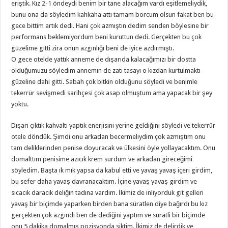
eriştik. Kız 2-1 öndeydi benim bir tane alacağım vardı eşitlemeliydik,
bunu ona da söyledim kahkaha attı tamam borcum olsun fakat ben bu
gece bittim artık dedi. Hani çok azmıştın dedim senden böylesine bir
performans beklemiyordum beni kuruttun dedi. Gerçekten bu çok
güzelime gitti zira onun azgınlığı beni de iyice azdırmıştı.
O gece otelde yattık anneme de dışarıda kalacağımızı bir dostta
olduğumuzu söyledim annemin de zati tasayı o kızdan kurtulmaktı
güzeline dahi gitti. Sabah çok bitkin olduğunu söyledi ve benimle
tekerrür sevişmedi sarihçesi çok asap olmuştum ama yapacak bir şey
yoktu.
Dışarı çıktık kahvaltı yaptık enerjisini yerine geldiğini söyledi ve tekerrür
otele döndük. Şimdi onu arkadan becermeliydim çok azmıştım onu
tam deliklerinden penise doyuracak ve ülkesini öyle yollayacaktım. Onu
domalttım penisime azıcık krem sürdüm ve arkadan gireceğimi
söyledim. Başta ık mık yapsa da kabul etti ve yavaş yavaş içeri girdim,
bu sefer daha yavaş davranacaktım. İçine yavaş yavaş girdim ve
sıcacık daracık deliğin tadına vardım. İkimiz de inliyorduk git gelleri
yavaş bir biçimde yaparken birden bana süratlen diye bağırdı bu kız
gerçekten çok azgındı ben de dediğini yaptım ve süratli bir biçimde
onu 5 dakika domalmış pozisyonda siktim. İkimiz de delirdik ve