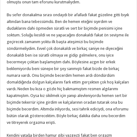
olmuştu onun tam eforunu kurutmalıydım.
Bu sefer donakalma sırası ondaydı bir afalladı fakat güzeline gitti bıyık
altından bana tebessümdü. Ben de hemen eteğini sıyırdım ve
dudaklarını dahi öpmeden süratli ve sert bir biçimde penisimi içine
soktum. Soluğu kesildi ve ne yapacağını donakaldı fakat ön sevişme ile
geçirecek zamanım yoktu ilk başta ateşimizi bu biçimde
söndürmeliydim. Evvel çok donakaldı ve birkaç saniye ne diyeceğini
donakaldı ben ise süratli olmaya ve gidip gelmelere, onu iyice
becermeye çoktan başlamıştım dahi. Böylesine azgın bir erkek
beklemiyordu beni sünepe bir şey sanmıştı fakat bizde de birkaç
numara vardı. Onu biçimde becerdim hemen ardı döndürdüm
domaldığında dolgun kalçalarını fark ettim gerçekten çok hoş kalçaları
vardı. Neden bu kıza o gözle hiç bakmamıştım resmen algılarımı
kapatmıştım. Oysa kız sikilmek için yanıp alevleniyordu hemen sert bir
biçimde tekerrür içine girdim ve kalçalarının oradan tutarak ona bu
biçimde becerdim. Altımda inliyordu, sesi tahrik ediciydi, ona eforumu
bütün olarak gösterecektim. Böyle birkaç dakika daha onu becerdim
ve titreyerek orgazma erişti.
Kendini yatağa birden hamur gibi vazgeçti fakat ben orgazm