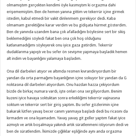
olmamıştım gerçekten kendimi öyle kasmıştım ki orgazma dahi
erişememiştim. Ben de hemen yanına gittim ve tekerrür içine girmek
istedim, kabul etmedi bir vakit dinlenmem gerekiyor dedi. Kaba
olmamam gerektiğine karar verdim ve bu gidişata hürmet gösterdim.
Ben de yanında uzandım bana çok afalladığını böylesine sert bir sikiş
beklemediğini söyledi fakat ben ona çok hoş olduğunu
katlanamadığımı söyleyerek onu iyice gaza getirdim. Tekerrür
dudaklarıma yapıştı ve bu sefer ön sevişme yapmaya başladık hemen
alt indim ve bayanlığını yalamaya başladım.
Ona dil darbeleri atıyor ve altımda resmen kıvrandırıyordum bir
yandan da orta parmağımı bayanlığının içine sokuyor bir yandan da G
noktasına dil darbeleri atıyordum. Onu hazdan hazza çekiyordum
bizde de birkaç numara vardı, işte onları ona sergiliyordum. Benim
kuzeni iyice havaya soktuktan sonra erkekliğimi tekerrür vajinasına
soktum ve tekerrür sert bir giriş yaptım. Bu sefer gözlerimin içine
bakarak lütfen yavaş becer canım yanmaya başladı dedi bu ricasını da
kırmadım ve ona kıyamadım. Yavaş yavaş git geller yaptım fakat iyice
azmıştı ve artık boşalmaya yakındı artık süratlenmeni istiyorum dedi ve
ben de süratlendim. İkimizde çığlıklar eşliğinde aynı anda orgazma