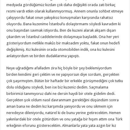
medyada gördüğümüz kızdan çok daha değişikti orada zati birkaç
resmi vardı etkin olarak kullanmıyormuş. Annem onunla sohbet etmeye
çalışıyordu fakat onun yakışıksız konuşmaları karşısında rahatsız
oluyordu. Bana kuzenime İstanbul’u dolaştırmamı söyledi kavradım ki
onu başından savmak istiyordu. Ben de kuzeni alarak akşam dışarı
çıkardım ve İstanbul caddelerinde dolaşmaya başladık. Ona her yeri
gösteriyordum netlikle makûs bir maksadım yoktu, fakat onun hedefi
değişikmiş. Kız kulesinin orada otomobilden indik, ona kız kulesini
anlatıyordum ve birden dudaklarıma yapıştı.
Neye uğradığımı afalladım zira hiç böyle bir şey beklemiyordum
birden kendimi geri çektim ve ne yapıyorsun diye sordum, gerçekten
çok şaşırmıştım. Bütün bir haftadır bir erkekle görüşmediğini çok tutku
dolu olduğunu söyledi, ben ise biz kuzeniz dedim. Saçmalama
birbirimizi tanımıyoruz dahi ne dersin haydi bir otele gidelim dedi.
Gerçekten şok oldum nasıl davranmam gerektiğini düşündüm sonra
aman bana ne dedim kız karşımda yanıyordu ve onu sikmem için
neredeyse dileniyordu, natürel ki de bunu yerine getirecektim. Hemen
yakınlardaki bir otele götürdüm ve onu yatağa bir hışım attım ona Türk
erkeğinin eforunu gösterecektim. Almanlarla yata yata azgın bir kız