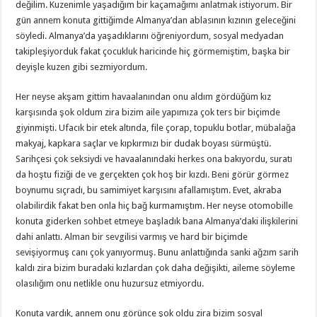
değilim. Kuzenimle yaşadığım bir kaçamağımı anlatmak istiyorum. Bir
gün annem konuta gittiğimde Almanya’dan ablasının kızının geleceğini
söyledi. Almanya’da yaşadıklarını öğreniyordum, sosyal medyadan
takipleşiyorduk fakat çocukluk haricinde hiç görmemiştim, başka bir
deyişle kuzen gibi sezmiyordum.
Her neyse akşam gittim havaalanından onu aldım gördüğüm kız
karşısında şok oldum zira bizim aile yapımıza çok ters bir biçimde
giyinmişti. Ufacık bir etek altında, file çorap, topuklu botlar, mübalağa
makyaj, kapkara saçlar ve kıpkırmızı bir dudak boyası sürmüştü.
Sarihçesi çok seksiydi ve havaalanındaki herkes ona bakıyordu, suratı
da hoştu fiziği de ve gerçekten çok hoş bir kızdı. Beni görür görmez
boynumu sıçradı, bu samimiyet karşısını afallamıştım. Evet, akraba
olabilirdik fakat ben onla hiç bağ kurmamıştım. Her neyse otomobille
konuta giderken sohbet etmeye başladık bana Almanya’daki ilişkilerini
dahi anlattı. Alman bir sevgilisi varmış ve hard bir biçimde
sevişiyormuş canı çok yanıyormuş. Bunu anlattığında sanki ağzım sarih
kaldı zira bizim buradaki kızlardan çok daha değişikti, aileme söyleme
olasılığım onu netlikle onu huzursuz etmiyordu.
Konuta vardık, annem onu görünce şok oldu zira bizim sosyal