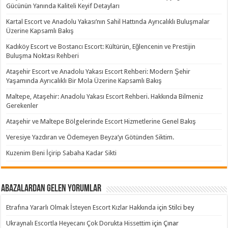
Gücünün Yanında Kaliteli Keyif Detayları
Kartal Escort ve Anadolu Yakası’nın Sahil Hattında Ayrıcalıklı Buluşmalar
Üzerine Kapsamlı Bakış
Kadıköy Escort ve Bostancı Escort: Kültürün, Eğlencenin ve Prestijin
Buluşma Noktası Rehberi
Ataşehir Escort ve Anadolu Yakası Escort Rehberi: Modern Şehir
Yaşamında Ayrıcalıklı Bir Mola Üzerine Kapsamlı Bakış
Maltepe, Ataşehir: Anadolu Yakası Escort Rehberi. Hakkında Bilmeniz
Gerekenler
Ataşehir ve Maltepe Bölgelerinde Escort Hizmetlerine Genel Bakış
Veresiye Yazdıran ve Ödemeyen Beyza’yı Götünden Siktim.
Kuzenim Beni İçirip Sabaha Kadar Sikti
Abazalardan Gelen Yorumlar
Etrafına Yararlı Olmak İsteyen Escort Kızlar Hakkında
için
Stilci bey
Ukraynalı Escortla Heyecanı Çok Dorukta Hissettim
için
Çınar