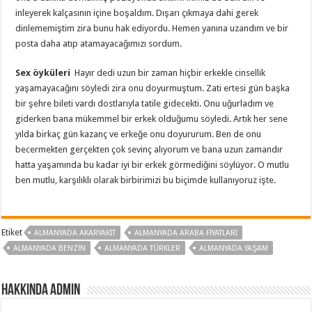
inleyerek kalçasının içine boşaldım. Dışarı çıkmaya dahi gerek
dinlememiştim zira bunu hak ediyordu. Hemen yanına uzandım ve bir
posta daha atıp atamayacağımızı sordum.
Sex öyküleri
Hayır dedi uzun bir zaman hiçbir erkekle cinsellik
yaşamayacağını söyledi zira onu doyurmuştum. Zati ertesi gün başka
bir şehre bileti vardı dostlarıyla tatile gidecekti. Onu uğurladım ve
giderken bana mükemmel bir erkek olduğumu söyledi. Artık her sene
yılda birkaç gün kazanç ve erkeğe onu doyururum. Ben de onu
becermekten gerçekten çok sevinç alıyorum ve bana uzun zamandır
hatta yaşamında bu kadar iyi bir erkek görmediğini söylüyor. O mutlu
ben mutlu, karşılıklı olarak birbirimizi bu biçimde kullanıyoruz işte.
Etiket
ALMANYADA AKARYAKIT
ALMANYADA ARABA FIYATLARI
ALMANYADA BENZIN
ALMANYADA TÜRKLER
ALMANYADA YAŞAM
Hakkında admin