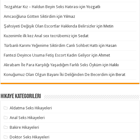
Tezgahtar Kız – Haldun Beyin Seks Hatırası
için
Yozgatlı
Amcaoğluna Götten Siktirdim
için
Yılmaz
Şahsiyeti Değişik Olan Escortlar Hakkında Belirsizler
için
Metin
Kuzenimle ilk kez Anal sex tecrübemiz
için
Sedat
Türbanlı Karımı Yeğenime Siktirdim Canlı Sohbet Hattı
için
Hasan
Fantezi Deyince Usuma Fetiş Escort Kadın Geliyor
için
Ahmet
Akrabam İle Para Karşılığı Yaşadığım Farklı Seks Öyküm
için
Hakkı
Konuğumuz Olan Olgun Bayanı İki Deliğinden De Becerdim
için
Berat
Hikaye Kategorileri
Aldatma Seks Hikayeleri
Anal Seks Hikayeleri
Bakire Hikayeleri
Doktor Seks Hikayeleri