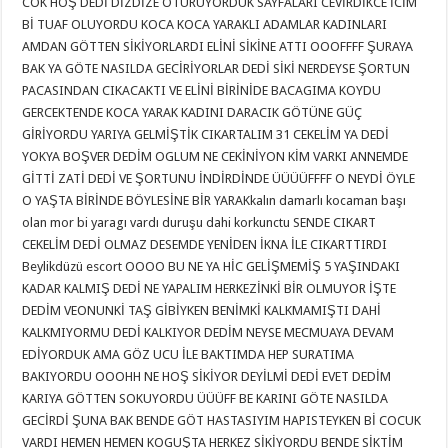
COK HOŞ DEDİ DİZDİZE OTURUYORDUK SAYFALARI CEVİRDİKCE İCİM
Bİ TUAF OLUYORDU KOCA KOCA YARAKLI ADAMLAR KADINLARI
AMDAN GÖTTEN SİKİYORLARDI ELİNİ SİKİNE ATTI OOOFFFF ŞURAYA
BAK YA GÖTE NASILDA GECİRİYORLAR DEDİ SİKİ NERDEYSE ŞORTUN
PACASINDAN CIKACAKTI VE ELİNİ BİRİNİDE BACAGIMA KOYDU
GERCEKTENDE KOCA YARAK KADINI DARACIK GÖTÜNE GÜÇ
GİRİYORDU YARIYA GELMİŞTİK CIKARTALIM 31 CEKELİM YA DEDİ
YOKYA BOŞVER DEDİM OGLUM NE CEKİNİYON KİM VARKI ANNEMDE
GİTTİ ZATİ DEDİ VE ŞORTUNU İNDİRDİNDE ÜÜÜÜFFFF O NEYDİ ÖYLE
O YAŞTA BİRİNDE BÖYLESİNE BİR YARAKkalın damarlı kocaman başı
olan mor bi yaragı vardı duruşu dahi korkunctu SENDE CIKART
CEKELİM DEDİ OLMAZ DESEMDE YENİDEN İKNA İLE CIKARTTIRDI
Beylikdüzü escort OOOO BU NE YA HİC GELİŞMEMİŞ 5 YAŞINDAKI
KADAR KALMIŞ DEDİ NE YAPALIM HERKEZİNKİ BİR OLMUYOR İŞTE
DEDİM VEONUNKİ TAŞ GİBİYKEN BENİMKİ KALKMAMIŞTI DAHİ
KALKMIYORMU DEDİ KALKIYOR DEDİM NEYSE MECMUAYA DEVAM
EDİYORDUK AMA GÖZ UCU İLE BAKTIMDA HEP SURATIMA
BAKIYORDU OOOHH NE HOŞ SİKİYOR DEYİLMİ DEDİ EVET DEDİM
KARIYA GÖTTEN SOKUYORDU ÜÜÜFF BE KARINI GÖTE NASILDA
GECİRDİ ŞUNA BAK BENDE GÖT HASTASIYIM HAPISTEYKEN Bİ COCUK
VARDI HEMEN HEMEN KOGUŞTA HERKEZ SİKİYORDU BENDE SİKTİM