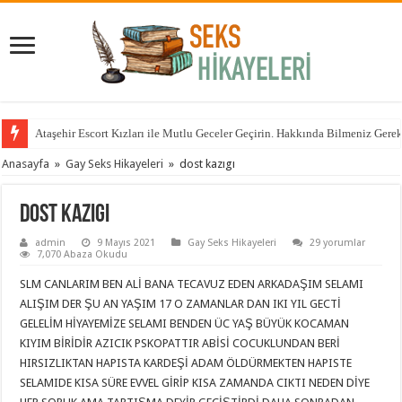
Ataşehir Escort Kızları ile Mutlu Geceler Geçirin. Hakkında Bilmeniz Gere
Anasayfa
»
Gay Seks Hikayeleri
»
dost kazıgı
dost kazıgı
admin
9 Mayıs 2021
Gay Seks Hikayeleri
29 yorumlar
7,070 Abaza Okudu
SLM CANLARIM BEN ALİ BANA TECAVUZ EDEN ARKADAŞIM SELAMI
ALIŞIM DER ŞU AN YAŞIM 17 O ZAMANLAR DAN IKI YIL GECTİ
GELELİM HİYAYEMİZE SELAMI BENDEN ÜC YAŞ BÜYÜK KOCAMAN
KIYIM BİRİDİR AZICIK PSKOPATTIR ABİSİ COCUKLUNDAN BERİ
HIRSIZLIKTAN HAPISTA KARDEŞİ ADAM ÖLDÜRMEKTEN HAPISTE
SELAMIDE KISA SÜRE EVVEL GİRİP KISA ZAMANDA CIKTI NEDEN DİYE