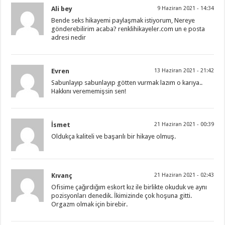
Ali bey
9 Haziran 2021 - 14:34
Bende seks hikayemi paylaşmak istiyorum, Nereye
gönderebilirim acaba? renklihikayeler.com un e posta
adresi nedir
Evren
13 Haziran 2021 - 21:42
Sabunlayıp sabunlayıp götten vurmak lazım o karıya..
Hakkını verememişsin sen!
İsmet
21 Haziran 2021 - 00:39
Oldukça kaliteli ve başarılı bir hikaye olmuş.
Kıvanç
21 Haziran 2021 - 02:43
Ofisime çağırdığım eskort kız ile birlikte okuduk ve aynı
pozisyonları denedik. İkimizinde çok hoşuna gitti.
Orgazm olmak için birebir.