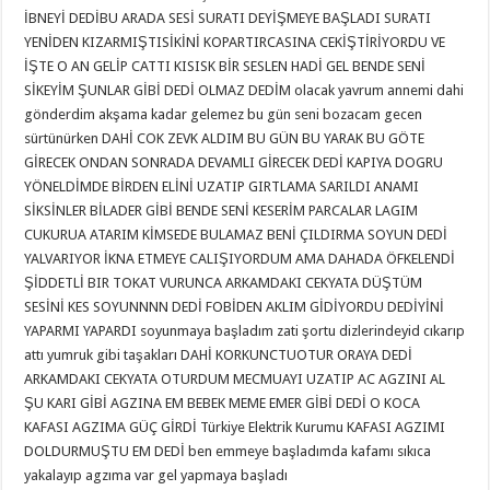
İBNEYİ DEDİBU ARADA SESİ SURATI DEYİŞMEYE BAŞLADI SURATI
YENİDEN KIZARMIŞTISİKİNİ KOPARTIRCASINA CEKİŞTİRİYORDU VE
İŞTE O AN GELİP CATTI KISISK BİR SESLEN HADİ GEL BENDE SENİ
SİKEYİM ŞUNLAR GİBİ DEDİ OLMAZ DEDİM olacak yavrum annemi dahi
gönderdim akşama kadar gelemez bu gün seni bozacam gecen
sürtünürken DAHİ COK ZEVK ALDIM BU GÜN BU YARAK BU GÖTE
GİRECEK ONDAN SONRADA DEVAMLI GİRECEK DEDİ KAPIYA DOGRU
YÖNELDİMDE BİRDEN ELİNİ UZATIP GIRTLAMA SARILDI ANAMI
SİKSİNLER BİLADER GİBİ BENDE SENİ KESERİM PARCALAR LAGIM
CUKURUA ATARIM KİMSEDE BULAMAZ BENİ ÇILDIRMA SOYUN DEDİ
YALVARIYOR İKNA ETMEYE CALIŞIYORDUM AMA DAHADA ÖFKELENDİ
ŞİDDETLİ BIR TOKAT VURUNCA ARKAMDAKI CEKYATA DÜŞTÜM
SESİNİ KES SOYUNNNN DEDİ FOBİDEN AKLIM GİDİYORDU DEDİYİNİ
YAPARMI YAPARDI soyunmaya başladım zati şortu dizlerindeyid cıkarıp
attı yumruk gibi taşakları DAHİ KORKUNCTUOTUR ORAYA DEDİ
ARKAMDAKI CEKYATA OTURDUM MECMUAYI UZATIP AC AGZINI AL
ŞU KARI GİBİ AGZINA EM BEBEK MEME EMER GİBİ DEDİ O KOCA
KAFASI AGZIMA GÜÇ GİRDİ Türkiye Elektrik Kurumu KAFASI AGZIMI
DOLDURMUŞTU EM DEDİ ben emmeye başladımda kafamı sıkıca
yakalayıp agzıma var gel yapmaya başladı