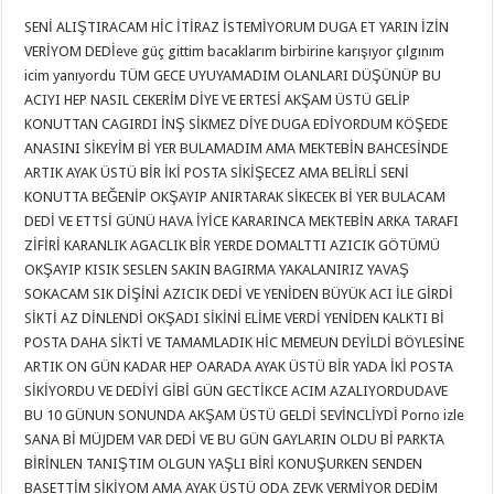
SENİ ALIŞTIRACAM HİC İTİRAZ İSTEMİYORUM DUGA ET YARIN İZİN
VERİYOM DEDİeve güç gittim bacaklarım birbirine karışıyor çılgınım
icim yanıyordu TÜM GECE UYUYAMADIM OLANLARI DÜŞÜNÜP BU
ACIYI HEP NASIL CEKERİM DİYE VE ERTESİ AKŞAM ÜSTÜ GELİP
KONUTTAN CAGIRDI İNŞ SİKMEZ DİYE DUGA EDİYORDUM KÖŞEDE
ANASINI SİKEYİM Bİ YER BULAMADIM AMA MEKTEBİN BAHCESİNDE
ARTIK AYAK ÜSTÜ BİR İKİ POSTA SİKİŞECEZ AMA BELİRLİ SENİ
KONUTTA BEĞENİP OKŞAYIP ANIRTARAK SİKECEK Bİ YER BULACAM
DEDİ VE ETTSİ GÜNÜ HAVA İYİCE KARARINCA MEKTEBİN ARKA TARAFI
ZİFİRİ KARANLIK AGACLIK BİR YERDE DOMALTTI AZICIK GÖTÜMÜ
OKŞAYIP KISIK SESLEN SAKIN BAGIRMA YAKALANIRIZ YAVAŞ
SOKACAM SIK DİŞİNİ AZICIK DEDİ VE YENİDEN BÜYÜK ACI İLE GİRDİ
SİKTİ AZ DİNLENDİ OKŞADI SİKİNİ ELİME VERDİ YENİDEN KALKTI Bİ
POSTA DAHA SİKTİ VE TAMAMLADIK HİC MEMEUN DEYİLDİ BÖYLESİNE
ARTIK ON GÜN KADAR HEP OARADA AYAK ÜSTÜ BİR YADA İKİ POSTA
SİKİYORDU VE DEDİYİ GİBİ GÜN GECTİKCE ACIM AZALIYORDUDAVE
BU 10 GÜNUN SONUNDA AKŞAM ÜSTÜ GELDİ SEVİNCLİYDİ Porno izle
SANA Bİ MÜJDEM VAR DEDİ VE BU GÜN GAYLARIN OLDU Bİ PARKTA
BİRİNLEN TANIŞTIM OLGUN YAŞLI BİRİ KONUŞURKEN SENDEN
BASETTİM SİKİYOM AMA AYAK ÜSTÜ ODA ZEVK VERMİYOR DEDİM