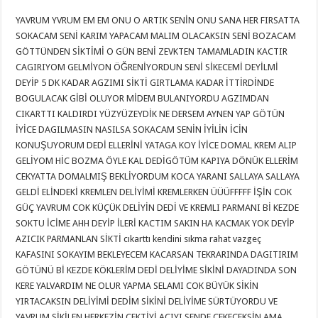
YAVRUM YVRUM EM EM ONU O ARTIK SENİN ONU SANA HER FIRSATTA
SOKACAM SENİ KARIM YAPACAM MALIM OLACAKSIN SENİ BOZACAM
GÖTTÜNDEN SİKTİMİ O GÜN BENİ ZEVKTEN TAMAMLADIN KACTIR
CAGIRIYOM GELMİYON ÖĞRENİYORDUN SENİ SİKECEMİ DEYİLMİ
DEYİP 5 DK KADAR AGZIMI SİKTİ GIRTLAMA KADAR İTTİRDİNDE
BOGULACAK GİBİ OLUYOR MİDEM BULANIYORDU AGZIMDAN
CIKARTTI KALDIRDI YÜZYÜZEYDİK NE DERSEM AYNEN YAP GÖTÜN
İYİCE DAGILMASIN NASILSA SOKACAM SENİN İYİLİN İCİN
KONUŞUYORUM DEDİ ELLERİNİ YATAGA KOY İYİCE DOMAL KREM ALIP
GELİYOM HİC BOZMA ÖYLE KAL DEDİGÖTÜM KAPIYA DÖNÜK ELLERİM
CEKYATTA DOMALMIŞ BEKLİYORDUM KOCA YARANI SALLAYA SALLAYA
GELDİ ELİNDEKİ KREMLEN DELİYİMİ KREMLERKEN ÜÜÜFFFFF İŞİN COK
GÜÇ YAVRUM COK KÜÇÜK DELİYİN DEDİ VE KREMLI PARMANI Bİ KEZDE
SOKTU İCİME AHH DEYİP İLERİ KACTIM SAKIN HA KACMAK YOK DEYİP
AZICIK PARMANLAN SİKTİ cıkarttı kendini sıkma rahat vazgeç
KAFASINI SOKAYIM BEKLEYECEM KACARSAN TEKRARINDA DAGITIRIM
GÖTÜNÜ Bİ KEZDE KÖKLERİM DEDİ DELİYİME SİKİNİ DAYADINDA SON
KERE YALVARDIM NE OLUR YAPMA SELAMI COK BÜYÜK SİKİN
YIRTACAKSIN DELİYİMİ DEDİM SİKİNİ DELİYİME SÜRTÜYORDU VE
YAVRUM SİKİLEN HERKEZİN CEKTİYİ ACIYI SENDE CEKECEKSİN AMA