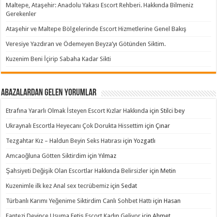
Maltepe, Ataşehir: Anadolu Yakası Escort Rehberi. Hakkında Bilmeniz
Gerekenler
Ataşehir ve Maltepe Bölgelerinde Escort Hizmetlerine Genel Bakış
Veresiye Yazdıran ve Ödemeyen Beyza’yı Götünden Siktim.
Kuzenim Beni İçirip Sabaha Kadar Sikti
Abazalardan Gelen Yorumlar
Etrafına Yararlı Olmak İsteyen Escort Kızlar Hakkında
için
Stilci bey
Ukraynalı Escortla Heyecanı Çok Dorukta Hissettim
için
Çınar
Tezgahtar Kız – Haldun Beyin Seks Hatırası
için
Yozgatlı
Amcaoğluna Götten Siktirdim
için
Yılmaz
Şahsiyeti Değişik Olan Escortlar Hakkında Belirsizler
için
Metin
Kuzenimle ilk kez Anal sex tecrübemiz
için
Sedat
Türbanlı Karımı Yeğenime Siktirdim Canlı Sohbet Hattı
için
Hasan
Fantezi Deyince Usuma Fetiş Escort Kadın Geliyor
için
Ahmet