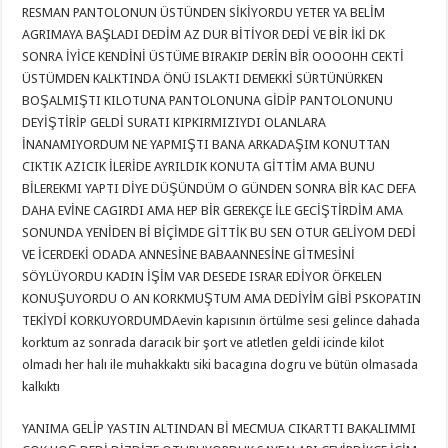
RESMAN PANTOLONUN ÜSTÜNDEN SİKİYORDU YETER YA BELİM
AGRIMAYA BAŞLADI DEDİM AZ DUR BİTİYOR DEDİ VE BİR İKİ DK
SONRA İYİCE KENDİNİ ÜSTÜME BIRAKIP DERİN BİR OOOOHH CEKTİ
ÜSTÜMDEN KALKTINDA ÖNÜ ISLAKTI DEMEKKİ SÜRTÜNÜRKEN
BOŞALMIŞTI KILOTUNA PANTOLONUNA GİDİP PANTOLONUNU
DEYİŞTİRİP GELDİ SURATI KIPKIRMIZIYDI OLANLARA
İNANAMIYORDUM NE YAPMIŞTI BANA ARKADAŞIM KONUTTAN
CIKTIK AZICIK İLERİDE AYRILDIK KONUTA GİTTİM AMA BUNU
BİLEREKMI YAPTI DİYE DÜŞÜNDÜM O GÜNDEN SONRA BİR KAC DEFA
DAHA EVİNE CAGIRDI AMA HEP BİR GEREKÇE İLE GECİŞTİRDİM AMA
SONUNDA YENİDEN Bİ BİÇİMDE GİTTİK BU SEN OTUR GELİYOM DEDİ
VE İCERDEKİ ODADA ANNESİNE BABAANNESİNE GİTMESİNİ
SÖYLÜYORDU KADIN İŞİM VAR DESEDE ISRAR EDİYOR ÖFKELEN
KONUŞUYORDU O AN KORKMUŞTUM AMA DEDİYİM GİBİ PSKOPATIN
TEKİYDİ KORKUYORDUMDAevin kapısının örtülme sesi gelince dahada
korktum az sonrada daracık bir şort ve atletlen geldi icinde kilot
olmadı her halı ile muhakkaktı siki bacagına dogru ve bütün olmasada
kalkıktı
YANIMA GELİP YASTIN ALTINDAN Bİ MECMUA CIKARTTI BAKALIMMI