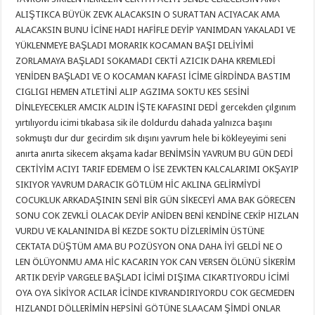
ALIŞTIKCA BÜYÜK ZEVK ALACAKSIN O SURATTAN ACIYACAK AMA
ALACAKSIN BUNU İCİNE HADI HAFİFLE DEYİP YANIMDAN YAKALADI VE
YÜKLENMEYE BAŞLADI MORARIK KOCAMAN BAŞI DELİYİMİ
ZORLAMAYA BAŞLADI SOKAMADI CEKTİ AZICIK DAHA KREMLEDİ
YENİDEN BAŞLADI VE O KOCAMAN KAFASI İCİME GİRDİNDA BASTIM
CIGLIGI HEMEN ATLETİNİ ALIP AGZIMA SOKTU KES SESİNİ
DİNLEYECEKLER AMCIK ALDIN İŞTE KAFASINI DEDİ gercekden çılgınım
yırtılıyordu icimi tıkabasa sik ile doldurdu dahada yalnızca başını
sokmuştı dur dur gecirdim sık dışını yavrum hele bi kökleyeyimi seni
anırta anırta sikecem akşama kadar BENİMSİN YAVRUM BU GÜN DEDİ
CEKTİYİM ACIYI TARIF EDEMEM O İSE ZEVKTEN KALCALARIMI OKŞAYIP
SIKIYOR YAVRUM DARACIK GÖTLÜM HİC AKLINA GELİRMİYDİ
COCUKLUK ARKADAŞININ SENİ BİR GÜN SİKECEYİ AMA BAK GÖRECEN
SONU COK ZEVKLİ OLACAK DEYİP ANİDEN BENİ KENDİNE CEKİP HIZLAN
VURDU VE KALANINIDA Bİ KEZDE SOKTU DİZLERİMİN ÜSTÜNE
CEKTATA DÜŞTÜM AMA BU POZÜSYON ONA DAHA İYİ GELDİ NE O
LEN ÖLÜYONMU AMA HİC KACARIN YOK CAN VERSEN ÖLÜNÜ SİKERİM
ARTIK DEYİP VARGELE BAŞLADI İCİMİ DIŞIMA CIKARTIYORDU İCİMİ
OYA OYA SİKİYOR ACILAR İCİNDE KIVRANDIRIYORDU COK GECMEDEN
HIZLANDI DÖLLERİMİN HEPSİNİ GÖTÜNE SLAACAM ŞİMDİ ONLAR