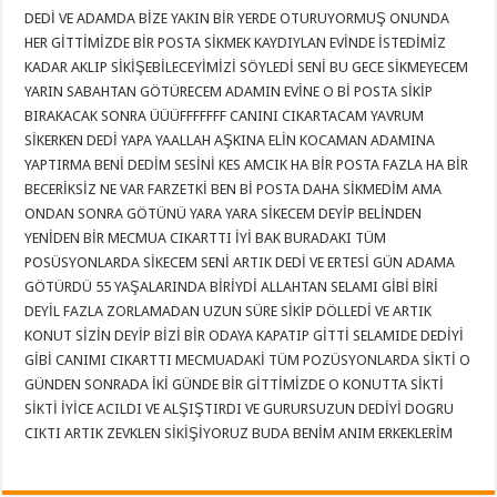
DEDİ VE ADAMDA BİZE YAKIN BİR YERDE OTURUYORMUŞ ONUNDA
HER GİTTİMİZDE BİR POSTA SİKMEK KAYDIYLAN EVİNDE İSTEDİMİZ
KADAR AKLIP SİKİŞEBİLECEYİMİZİ SÖYLEDİ SENİ BU GECE SİKMEYECEM
YARIN SABAHTAN GÖTÜRECEM ADAMIN EVİNE O Bİ POSTA SİKİP
BIRAKACAK SONRA ÜÜÜFFFFFFF CANINI CIKARTACAM YAVRUM
SİKERKEN DEDİ YAPA YAALLAH AŞKINA ELİN KOCAMAN ADAMINA
YAPTIRMA BENİ DEDİM SESİNİ KES AMCIK HA BİR POSTA FAZLA HA BİR
BECERİKSİZ NE VAR FARZETKİ BEN Bİ POSTA DAHA SİKMEDİM AMA
ONDAN SONRA GÖTÜNÜ YARA YARA SİKECEM DEYİP BELİNDEN
YENİDEN BİR MECMUA CIKARTTI İYİ BAK BURADAKI TÜM
POSÜSYONLARDA SİKECEM SENİ ARTIK DEDİ VE ERTESİ GÜN ADAMA
GÖTÜRDÜ 55 YAŞALARINDA BİRİYDİ ALLAHTAN SELAMI GİBİ BİRİ
DEYİL FAZLA ZORLAMADAN UZUN SÜRE SİKİP DÖLLEDİ VE ARTIK
KONUT SİZİN DEYİP BİZİ BİR ODAYA KAPATIP GİTTİ SELAMIDE DEDİYİ
GİBİ CANIMI CIKARTTI MECMUADAKİ TÜM POZÜSYONLARDA SİKTİ O
GÜNDEN SONRADA İKİ GÜNDE BİR GİTTİMİZDE O KONUTTA SİKTİ
SİKTİ İYİCE ACILDI VE ALŞIŞTIRDI VE GURURSUZUN DEDİYİ DOGRU
CIKTI ARTIK ZEVKLEN SİKİŞİYORUZ BUDA BENİM ANIM ERKEKLERİM