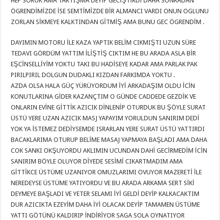
HEP SORUK AMA TARTIŞMA DEYİP GECİŞTİRDİ DAHA SONRADAN
ÖGRENDİMİZDE İSE SEMTİMİZDE BİR ALMANCI VARDI ONUN OGLUNU
ZORLAN SİKMEYE KALKTINDAN GİTMİŞ AMA BUNU GEC ÖGRENDİM .
DAYIMIN MOTORU İLE KAZA YAPTIK BELİM CIKMIŞTI UZUN SÜRE
TEDAVI GÖRDÜM YATTIM İLİŞTİŞ CIKTIM HE BU ARADA ASLA BİR
EŞCİNSELLİYİM YOKTU TAKI BU HADİSEYE KADAR AMA PARLAK PAK
PIRILPIRIL DOLGUN DUDAKLI KIZDAN FARKIMDA YOKTU .
AZDA OLSA HALA GÜÇ YÜRÜYORDUM İYİ ARKADAŞIM OLDU İCİN
KONUTLARINA GİDER KAZANÇTIM O GÜNDE CADDEDE GEZDİK VE
ONLARIN EVİNE GİTTİK AZICIK DİNLENİP OTURDUK BU ŞÖYLE SURAT
ÜSTÜ YERE UZAN AZICIK MASJ YAPAYIM YORULDUN SANIRIM DEDİ
YOK YA İSTEMEZ DEDİYSEMDE ISRARLAN YERE SURAT ÜSTÜ YATTIRDI
BACAKLARIMA OTURUP BELİME MASAJ YAPMAYA BAŞLADI AMA DAHA
COK SANKI OKŞUYORDU AKLIMIN UCUNDAN DAHİ GECİRMEDİM İCİN
SANIRIM BÖYLE OLUYOR DİYEDE SESİMİ CIKARTMADIM AMA
GİTTİKCE ÜSTÜME UZANIYOR OMUZLARIMI OVUYOR MAZERETİ İLE
NEREDEYSE ÜSTÜME YATIYORDU VE BU ARADA ARKAMA SERT SİKİ
DEYMEYE BAŞLADI VE YETER SELAMI İYİ GELDİ DEYİP KALKACAKTIM
DUR AZICIKTA EZEYİM DAHA İYİ OLACAK DEYİP TAMAMEN ÜSTÜME
YATTI GÖTÜNÜ KALDIRIP İNDİRİYOR SAGA SOLA OYNATIYOR