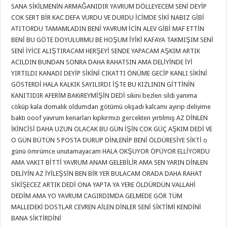
SANA SİKİLMENİN ARMAĞANIDIR YAVRUM DÖLLEYECEM SENİ DEYİP
COK SERT BİR KAC DEFA VURDU VE DURDU İCİMDE SİKİ NABIZ GİBİ
ATITORDU TAMAMLADIN BENİ YAVRUM İCİN ALEV GİBİ MAF ETTİN
BENİ BU GÖTE DOYULURMU BE HOŞUM İYİKİ KAFAYA TAKMIŞIM SENİ
SENİ İYİCE ALIŞTIRACAM HERŞEYİ SENDE YAPACAM AŞKIM ARTIK
ACILDIN BUNDAN SONRA DAHA RAHATSIN AMA DELİYİNDE İYİ
YIRTILDI KANADI DEYİP SİKİNİ CIKATTI ÖNÜME GECİP KANLI SİKİNİ
GÖSTERDİ HALA KALKIK SAYILIRDI İŞTE BU KIZLININ GİTTİNİN
KANITIDIR AFERİM BAKiREYMİŞİN DEDİ sikini bezlen sildi yanıma
cöküp kala domalık oldumdan götümü okşadı kalcamı ayırıp deliyime
baktı ooof yavrum kenarları kıpkırmızı gercekten yırtılmış AZ DİNLEN
İKİNCİSİ DAHA UZUN OLACAK BU GÜN İŞİN COK GÜÇ AŞKIM DEDİ VE
O GÜN BÜTÜN 5 POSTA DURUP DİNLENİP BENİ ÖLDÜRESİYE SİKTİ o
günü ömrümce unutamayacam HALA OKŞUYOR ÖPÜYOR ELLİYORDU
AMA VAKIT BİTTİ YAVRUM ANAM GELEBİLİR AMA SEN YARIN DİNLEN
DELİYİN AZ İYİLEŞSİN BEN BİR YER BULACAM ORADA DAHA RAHAT
SİKİŞECEZ ARTIK DEDİ ONA YAPTA YA YERE ÖLDÜRDÜN VALLAHİ
DEDİM AMA YO YAVRUM CAGIRDIMDA GELMEDE GÖR TÜM
MALLEDEKİ DOSTLAR CEVREN AİLEN DİNLER SENİ SİKTİMİ KENDİNİ
BANA SİKTİRDİNİ