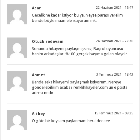
Acar
22 Haziran 2021 - 15:47
Gecelik ne kadar istiyor bu ya, Neyse parası verelim
bende böyle muamele istiyorum mk.
Otuzbiredevam
24 Haziran 2021 - 22:36
Sonunda hikayemi paylaşmışsınız, Başrol oyuncusu
benim arkadaşlar. %100 gerçek başıma gelen olaydır.
Ahmet
3 Temmuz 2021 - 18:43
Bende seks hikayemi paylaşmak istiyorum, Nereye
gönderebilirim acaba? renklihikayeler.com un e posta
adresi nedir
Ali bey
15 Temmuz 2021 - 09:25
O göte bir koysam yaşlanmam heraldeeeee