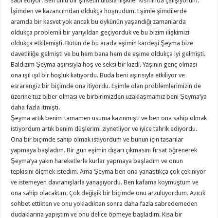
sabrediyor. Ben ünlü bir şirketin ulusla ilişkiler kısmında çalışıyorum.
İşimden ve kazancımdan oldukça hoşnudum. Eşimle şimdilerde
aramda bir kasvet yok ancak bu öykünün yaşandığı zamanlarda
oldukça problemli bir yarıyıldan geçiyorduk ve bu bizim ilişkimizi
oldukça etkilemişti. Bütün de bu arada eşimin kardeşi Şeyma bize
davetliliğe gelmişti ve bu hem bana hem de eşime oldukça iyi gelmişti.
Baldızım Şeyma aşırısıyla hoş ve seksi bir kızdı. Yaşının genç olması
ona ışıl ışıl bir hoşluk katıyordu. Buda beni aşırısıyla etkiliyor ve
esrarengiz bir biçimde ona itiyordu. Eşimle olan problemlerimizin de
üzerine tuz biber olması ve birbirimizden uzaklaşmamız beni Şeyma’ya
daha fazla itmişti.
Şeyma artık benim tamamen usuma kazınmıştı ve ben ona sahip olmak
istiyordum artık benim düşlerimi ziynetliyor ve iyice tahrik ediyordu.
Ona bir biçimde sahip olmak istiyordum ve bunun için tasarılar
yapmaya başladım. Bir gün eşimin dışarı çıkmasını fırsat öğrenerek
Şeyma’ya yakın hareketlerle kurlar yapmaya başladım ve onun
tepkisini ölçmek istedim. Ama Şeyma ben ona yanaştıkça çok çekiniyor
ve istemeyen davranışlarla yanaşıyordu. Ben kafama koymuştum ve
ona sahip olacaktım. Çok değişik bir biçimde onu arzuluyordum. Azıcık
sohbet ettikten ve onu yokladıktan sonra daha fazla sabredemeden
dudaklarına yapıştım ve onu delice öpmeye başladım. Kısa bir