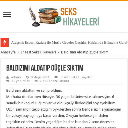
Ataşehir Escort Kızları ile Mutlu Geceler Geçirin. Hakkında Bilmeniz Gere
Anasayfa
»
Ensest Seks Hikayeleri
»
Baldızımı Aldatıp güçle siktim
Baldızımı Aldatıp güçle siktim
admin
9 Mayıs 2021
Ensest Seks Hikayeleri
10 yorumlar
2,353 Abaza Okudu
Baldızımı aldattım ve sahip oldum.
Merhaba dostlar ben Hüseyin. 30 yaşında Üniversite talebesiyim. 6
senelik bir konutluluğum var ve oldukça iyi ilerlediğini söyleyebilirim.
Uzun zamandır takip ettiğim öykülerden sonra bende sizinle yaşadığım
bir vakayı paylaşmaya karar verdim. Okuyan herkese şimdiden
teşekkür ederim. Benim yaşadığım hadise bundan 2 sene öncesine