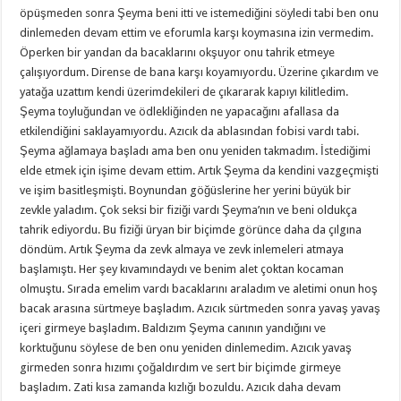
öpüşmeden sonra Şeyma beni itti ve istemediğini söyledi tabi ben onu
dinlemeden devam ettim ve eforumla karşı koymasına izin vermedim.
Öperken bir yandan da bacaklarını okşuyor onu tahrik etmeye
çalışıyordum. Dirense de bana karşı koyamıyordu. Üzerine çıkardım ve
yatağa uzattım kendi üzerimdekileri de çıkararak kapıyı kilitledim.
Şeyma toyluğundan ve ödlekliğinden ne yapacağını afallasa da
etkilendiğini saklayamıyordu. Azıcık da ablasından fobisi vardı tabi.
Şeyma ağlamaya başladı ama ben onu yeniden takmadım. İstediğimi
elde etmek için işime devam ettim. Artık Şeyma da kendini vazgeçmişti
ve işim basitleşmişti. Boynundan göğüslerine her yerini büyük bir
zevkle yaladım. Çok seksi bir fiziği vardı Şeyma’nın ve beni oldukça
tahrik ediyordu. Bu fiziği üryan bir biçimde görünce daha da çılgına
döndüm. Artık Şeyma da zevk almaya ve zevk inlemeleri atmaya
başlamıştı. Her şey kıvamındaydı ve benim alet çoktan kocaman
olmuştu. Sırada emelim vardı bacaklarını araladım ve aletimi onun hoş
bacak arasına sürtmeye başladım. Azıcık sürtmeden sonra yavaş yavaş
içeri girmeye başladım. Baldızım Şeyma canının yandığını ve
korktuğunu söylese de ben onu yeniden dinlemedim. Azıcık yavaş
girmeden sonra hızımı çoğaldırdım ve sert bir biçimde girmeye
başladım. Zati kısa zamanda kızlığı bozuldu. Azıcık daha devam