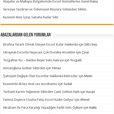
Ataşehir ve Maltepe Bölgelerinde Escort Hizmetlerine Genel Bakış
Veresiye Yazdıran ve Ödemeyen Beyza’yı Götünden Siktim.
Kuzenim Beni İçirip Sabaha Kadar Sikti
Abazalardan Gelen Yorumlar
Etrafına Yararlı Olmak İsteyen Escort Kızlar Hakkında
için
Stilci bey
Ukraynalı Escortla Heyecanı Çok Dorukta Hissettim
için
Çınar
Tezgahtar Kız – Haldun Beyin Seks Hatırası
için
Yozgatlı
Amcaoğluna Götten Siktirdim
için
Yılmaz
Şahsiyeti Değişik Olan Escortlar Hakkında Belirsizler
için
Metin
Kuzenimle ilk kez Anal sex tecrübemiz
için
Sedat
Türbanlı Karımı Yeğenime Siktirdim Canlı Sohbet Hattı
için
Hasan
Fantezi Deyince Usuma Fetiş Escort Kadın Geliyor
için
Ahmet
Akrabam İle Para Karşılığı Yaşadığım Farklı Seks Öyküm
için
Hakkı