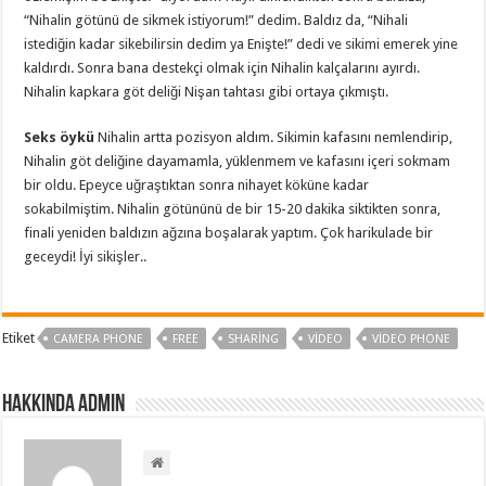
“Nihalin götünü de sikmek istiyorum!” dedim. Baldız da, “Nihali
istediğin kadar sikebilirsin dedim ya Enişte!” dedi ve sikimi emerek yine
kaldırdı. Sonra bana destekçi olmak için Nihalin kalçalarını ayırdı.
Nihalin kapkara göt deliği Nişan tahtası gibi ortaya çıkmıştı.
Seks öykü
Nihalin artta pozisyon aldım. Sikimin kafasını nemlendirip,
Nihalin göt deliğine dayamamla, yüklenmem ve kafasını içeri sokmam
bir oldu. Epeyce uğraştıktan sonra nihayet köküne kadar
sokabilmiştim. Nihalin götününü de bir 15-20 dakika siktikten sonra,
finali yeniden baldızın ağzına boşalarak yaptım. Çok harikulade bir
geceydi! İyi sikişler..
Etiket
CAMERA PHONE
FREE
SHARING
VIDEO
VIDEO PHONE
Hakkında admin