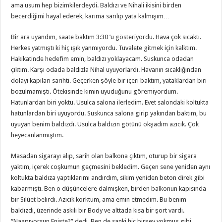
ama usum hep bizimkilerdeydi. Baldızı ve Nihali ikisini birden
becerdiğimi hayal ederek, karıma sarılıp yata kalmışım…
Bir ara uyandım, saate baktım 3:30 ’u gösteriyordu. Hava çok sıcaktı.
Herkes yatmıştı ki hiç ışık yanmıyordu. Tuvalete gitmek için kalktım.
Hakikatinde hedefim emin, baldızı yoklayacam. Suskunca odadan
çıktım. Karşı odada baldızla Nihal uyuyorlardı. Havanın sıcaklığından
dolayı kapıları sarihti. Geçerken şöyle bir içeri baktım, yataklardan biri
bozulmamıştı. Ötekisinde kimin uyuduğunu göremiyordum.
Hatunlardan biri yoktu. Usulca salona ilerledim. Evet salondaki koltukta
hatunlardan biri uyuyordu. Suskunca salona girip yakından baktım, bu
uyuyan benim baldızdı. Usulca baldızın götünü okşadım azıcık. Çok
heyecanlanmıştım.
Masadan sigarayı alıp, sarih olan balkona çıktım, oturup bir sigara
yaktım, içerek coşkumun geçmesini bekledim. Geçen sene yeniden aynı
koltukta baldıza yaptıklarımı andırdım, sikim yeniden beton direk gibi
kabarmıştı. Ben o düşüncelere dalmışken, birden balkonun kapısında
bir Silüet belirdi. Azıcık korktum, ama emin etmedim. Bu benim
baldızdı, üzerinde askılı bir Body ve alttada kısa bir şort vardı.
“Naapıyorsun Enişte?” dedi. Ben de sanki hiç birşey yokmuş gibi,