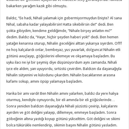
bakarken yarağım kazık gibi olmuştu.
Baldız, “Ee hadi, Nihali yalamak için gebermiyormuydun Enişte? Al sana
Nihal, sabaha kadar yalayabilirsin! Hatta sikebilirsin de!” dedi. Ben
şokta gibiydim, kendime geldiğimde, “Nihale birşey anlattın mı?”
dedim. Baldız da, “Hayır, hiçbir şeyden haberi yok!” dedi. Ben hemen
yatağın kenarına oturup, Nihalin geceliğini alttan yukarıya sıyırdım. Offf
ne hoş kalçalardı onlar, bembeyaz, yus yuvarlak, dolgunca! Nihalin etli
götünü avuçlayıp, göğüslerini ellemeye ve okşamaya başladım. Bu
uyku ilacı ne iyi bir şeymiş diye düşünüyordum aynı zamanda. Nihali
iyce ele aldım, yan uyuyordu, sırtüstü çevirdim. Baldızın da dayanağıyla
Nihalin sütyenini ve külodunu çıkardım. Nihalin bacaklarının arasına
kafamı sokup, amını öpüp yalamaya başladım.
Harika bir amı vardı! Ben Nihalin amını yalarken, baldız da yere halıya
oturmuş, kendiyle oynuyordu, bir eli amında bir eli göğüslerinde…
Sonra yeniden baldızın dayanağıyla Nihali yüzüstü çevirip, kalçalarını
ayırdım ve göt deliğini yalayıp, dillemeye, emmeye başladım. Sonra
göbeğinin altına yastığı koyup götünü yükselttim. Göt deliğini ve sikimi
bolca tükürükle nemlendirip, sikimin başını Nihalin götünü yasladım.