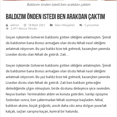
Baldızım önden istedi ben arakdan çaktım
Baldızım önden istedi ben arakdan çaktım
admin
18 Mart 2021
Seks Hikayeleri
5 yorumlar
2,411 Abaza Okudu
Geçen öykümde Götveren baldızımı götten siktiğimi anlatmıştım. Şimdi
de baldızımın bana Bonus armağanı olan dostu Nihali nasıl siktiğimi
anlatmak istiyorum. Bu yaz baldız bize tek gelmedi, kazançken yanında
Liseden dostu olan Nihali de getirdi. Zati…
Geçen öykümde Götveren baldızımı götten siktiğimi anlatmıştım. Şimdi
de baldızımın bana Bonus armağanı olan dostu Nihali nasıl siktiğimi
anlatmak istiyorum. Bu yaz baldız bize tek gelmedi, kazançken yanında
Liseden dostu olan Nihali de getirdi. Zati ben baldızın geleceğini
dinlediğimde çılgın olmuştum, birde dostunu dinleyince iyice sevindim.
Neyse bunları Terminalden aldım ve konuta getirdim. Sarılıp öpüşme
faslından sonra, ben çaktırmadan Nihali süzmeye başladım. Nihal,
baldızın aksine, küçük göğüslü, azıcık daha cılız ama dolgun yuvarlak
kalçalı, saçları sarışına kaçan, kumral bir hatundu.