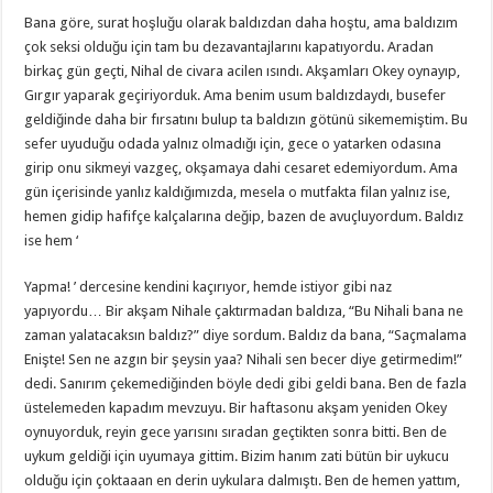
Bana göre, surat hoşluğu olarak baldızdan daha hoştu, ama baldızım
çok seksi olduğu için tam bu dezavantajlarını kapatıyordu. Aradan
birkaç gün geçti, Nihal de civara acilen ısındı. Akşamları Okey oynayıp,
Gırgır yaparak geçiriyorduk. Ama benim usum baldızdaydı, busefer
geldiğinde daha bir fırsatını bulup ta baldızın götünü sikememiştim. Bu
sefer uyuduğu odada yalnız olmadığı için, gece o yatarken odasına
girip onu sikmeyi vazgeç, okşamaya dahi cesaret edemiyordum. Ama
gün içerisinde yanlız kaldığımızda, mesela o mutfakta filan yalnız ise,
hemen gidip hafifçe kalçalarına değip, bazen de avuçluyordum. Baldız
ise hem ‘
Yapma! ’ dercesine kendini kaçırıyor, hemde istiyor gibi naz
yapıyordu… Bir akşam Nihale çaktırmadan baldıza, “Bu Nihali bana ne
zaman yalatacaksın baldız?” diye sordum. Baldız da bana, “Saçmalama
Enişte! Sen ne azgın bir şeysin yaa? Nihali sen becer diye getirmedim!”
dedi. Sanırım çekemediğinden böyle dedi gibi geldi bana. Ben de fazla
üstelemeden kapadım mevzuyu. Bir haftasonu akşam yeniden Okey
oynuyorduk, reyin gece yarısını sıradan geçtikten sonra bitti. Ben de
uykum geldiği için uyumaya gittim. Bizim hanım zati bütün bir uykucu
olduğu için çoktaaan en derin uykulara dalmıştı. Ben de hemen yattım,