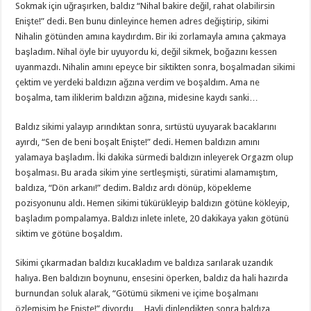
Sokmak için uğraşırken, baldız “Nihal bakire değil, rahat olabilirsin
Enişte!” dedi. Ben bunu dinleyince hemen adres değiştirip, sikimi
Nihalin götünden amına kaydırdım. Bir iki zorlamayla amına çakmaya
başladım. Nihal öyle bir uyuyordu ki, değil sikmek, boğazını kessen
uyanmazdı. Nihalin amını epeyce bir siktikten sonra, boşalmadan sikimi
çektim ve yerdeki baldızın ağzına verdim ve boşaldım. Ama ne
boşalma, tam iliklerim baldızın ağzına, midesine kaydı sanki…
Baldız sikimi yalayıp arındıktan sonra, sırtüstü uyuyarak bacaklarını
ayırdı, “Sen de beni boşalt Enişte!” dedi. Hemen baldızın amını
yalamaya başladım. İki dakika sürmedi baldızın inleyerek Orgazm olup
boşalması. Bu arada sikim yine sertleşmişti, süratimi alamamıştım,
baldıza, “Dön arkanı!” dedim. Baldız ardı dönüp, köpekleme
pozisyonunu aldı. Hemen sikimi tükürükleyip baldızın götüne kökleyip,
başladım pompalamya. Baldızı inlete inlete, 20 dakikaya yakın götünü
siktim ve götüne boşaldım.
Sikimi çıkarmadan baldızı kucakladım ve baldıza sarılarak uzandık
halıya. Ben baldızın boynunu, ensesini öperken, baldız da hali hazırda
burnundan soluk alarak, “Götümü sikmeni ve içime boşalmanı
özlemişim be Enişte!” diyordu… Hayli dinlendikten sonra baldıza,