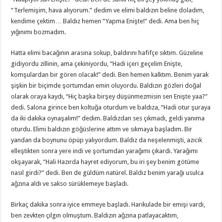
“Terlemişim, hava alıyorum.” dedim ve elimi baldızın beline doladım,
kendime çektim… Baldız hemen “Yapma Enişte!” dedi. Ama ben hiç
yığınımı bozmadım.
Hatta elimi bacağının arasına sokup, baldırını hafifçe sıktım. Güzeline
gidiyordu zillinin, ama çekiniyordu, “Hadi içeri geçelim Enişte,
komşulardan bir gören olacak!” dedi. Ben hemen kalktım. Benim yarak
şişkin bir biçimde şortumdan emin oluyordu. Baldızın gözleri doğal
olarak oraya kaydı, “Hiç başka birşey düşünmezmisin sen Enişte yaa?”
dedi. Salona girince ben koltuğa oturdum ve baldıza, “Hadi otur şuraya
da iki dakika oynaşalım!” dedim. Baldızdan ses çıkmadı, geldi yanıma
oturdu. Elimi baldızın göğüslerine attım ve sıkmaya başladım. Bir
yandan da boynunu öpüp yalıyordum. Baldız da neşelenmişti, azıcık
elleştikten sonra yere indi ve şortumdan yarağımı çıkardı. Yarağımı
okşayarak, “Hali Hazırda hayret ediyorum, bu iri şey benim götüme
nasıl girdi?” dedi. Ben de güldüm natürel. Baldız benim yarağı usulca
ağzına aldı ve sakso sürüklemeye başladı.
Birkaç dakika sonra iyice emmeye başladı. Harikulade bir emişi vardı,
ben zevkten çılgın olmuştum. Baldızın ağzına patlayacaktım,