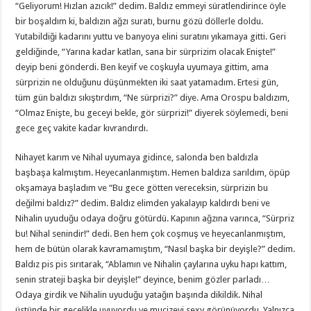
“Geliyorum! Hızlan azıcık!” dedim. Baldız emmeyi süratlendirince öyle
bir boşaldım ki, baldızın ağzı suratı, burnu gözü döllerle doldu.
Yutabildiği kadarını yuttu ve banyoya elini suratını yıkamaya gitti. Geri
geldiğinde, “Yarına kadar katlan, sana bir sürprizim olacak Enişte!”
deyip beni gönderdi. Ben keyif ve coşkuyla uyumaya gittim, ama
sürprizin ne olduğunu düşünmekten iki saat yatamadım. Ertesi gün,
tüm gün baldızı sıkıştırdım, “Ne sürprizi?” diye. Ama Orospu baldızım,
“Olmaz Enişte, bu geceyi bekle, gör sürprizi!” diyerek söylemedi, beni
gece geç vakite kadar kıvrandırdı.
Nihayet karım ve Nihal uyumaya gidince, salonda ben baldızla
başbaşa kalmıştım. Heyecanlanmıştım. Hemen baldıza sarıldım, öpüp
okşamaya başladım ve “Bu gece götten vereceksin, sürprizin bu
değilmi baldız?” dedim. Baldız elimden yakalayıp kaldırdı beni ve
Nihalin uyuduğu odaya doğru götürdü. Kapının ağzına varınca, “Sürpriz
bu! Nihal senindir!” dedi. Ben hem çok coşmuş ve heyecanlanmıştım,
hem de bütün olarak kavramamıştım, “Nasıl başka bir deyişle?” dedim.
Baldız pis pis sırıtarak, “Ablamın ve Nihalin çaylarına uyku hapı kattım,
senin strateji başka bir deyişle!” deyince, benim gözler parladı…
Odaya girdik ve Nihalin uyuduğu yatağın başında dikildik. Nihal
üstünde bir gecelikle uyuyordu ve mucizevi sexy görünüyordu. Yalnızca