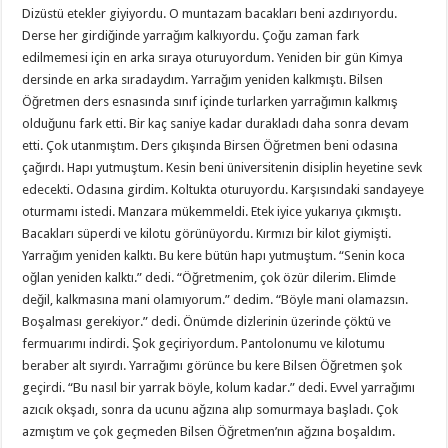
Dizüstü etekler giyiyordu. O muntazam bacakları beni azdırıyordu.
Derse her girdiğinde yarrağım kalkıyordu. Çoğu zaman fark
edilmemesi için en arka sıraya oturuyordum. Yeniden bir gün Kimya
dersinde en arka sıradaydım. Yarrağım yeniden kalkmıştı. Bilsen
Öğretmen ders esnasında sınıf içinde turlarken yarrağımın kalkmış
olduğunu fark etti. Bir kaç saniye kadar durakladı daha sonra devam
etti. Çok utanmıştım. Ders çıkışında Birsen Öğretmen beni odasına
çağırdı. Hapı yutmuştum. Kesin beni üniversitenin disiplin heyetine sevk
edecekti. Odasına girdim. Koltukta oturuyordu. Karşısındaki sandayeye
oturmamı istedi. Manzara mükemmeldi. Etek iyice yukarıya çıkmıştı.
Bacakları süperdi ve kilotu görünüyordu. Kırmızı bir kilot giymişti.
Yarrağım yeniden kalktı. Bu kere bütün hapı yutmuştum. “Senin koca
oğlan yeniden kalktı.” dedi. “Öğretmenim, çok özür dilerim. Elimde
değil, kalkmasına mani olamıyorum.” dedim. “Böyle mani olamazsın.
Boşalması gerekiyor.” dedi. Önümde dizlerinin üzerinde çöktü ve
fermuarımı indirdi. Şok geçiriyordum. Pantolonumu ve kilotumu
beraber alt sıyırdı. Yarrağımı görünce bu kere Bilsen Öğretmen şok
geçirdi. “Bu nasıl bir yarrak böyle, kolum kadar.” dedi. Evvel yarrağımı
azıcık okşadı, sonra da ucunu ağzına alıp somurmaya başladı. Çok
azmıştım ve çok geçmeden Bilsen Öğretmen’nın ağzına boşaldım.