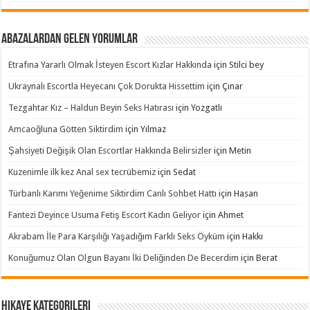
Abazalardan Gelen Yorumlar
Etrafına Yararlı Olmak İsteyen Escort Kızlar Hakkında
için
Stilci bey
Ukraynalı Escortla Heyecanı Çok Dorukta Hissettim
için
Çınar
Tezgahtar Kız – Haldun Beyin Seks Hatırası
için
Yozgatlı
Amcaoğluna Götten Siktirdim
için
Yılmaz
Şahsiyeti Değişik Olan Escortlar Hakkında Belirsizler
için
Metin
Kuzenimle ilk kez Anal sex tecrübemiz
için
Sedat
Türbanlı Karımı Yeğenime Siktirdim Canlı Sohbet Hattı
için
Hasan
Fantezi Deyince Usuma Fetiş Escort Kadın Geliyor
için
Ahmet
Akrabam İle Para Karşılığı Yaşadığım Farklı Seks Öyküm
için
Hakkı
Konuğumuz Olan Olgun Bayanı İki Deliğinden De Becerdim
için
Berat
Hikaye Kategorileri