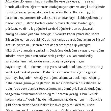
Ağzındaki döllerimin hepsini yuttu. Bu kere devreye girme sırası
bendeydi. Bilsen Öğretmen’nın dudağına yapıştım ve ateşli bir biçimde
öpüştük. Yavaş yavaş atamaya başladım. Bir tarftan ceddip, bir
taraftan okşuyordum. Bir vakit sonra anadan üryan kaldı. Çok hoş bir
bedeni vardı. Pelin’in bedeni kadar olmasa da onun bedeni gibi
pürüzsüz ve dimdik göğüsleri vardı. Göğüslerinden başlayarak
amcığına kadar yaladım. Amcığını 15 dakika kadar yaladıktan sonra
Bilsen Öğretmen boşaldı. Odasında kanepe vardı. Onu açtım ve Bilsen’i
sırt üstü yatırdım. Bilsen’in bacaklarını omzuma alıp yarrağımı
tükürükleyip amcığını yasladım. Dudağına dudağımla yapışıp yarrağımı
ittirdim. Yarrağımın ucu zorlanarak girmişti. Çok acı sürüklediği
suratından emin oluyordu ama dudağına yapıştığım için
haykıramıyordu. Tekerrür ittirip yarısına kadar soktum. Daracık amcığı
vardı. Çok zevk alıyordum. Daha fazla itmeden bu biçimde gitgel
yapmaya başladım. Amcığı yarrağıma alışmaya başlamıştı. Alıştıkça
daha derine girmeye başlamıştı. Bilsen Öğretmen’nın suratındaki acı
dolu ifade zevk alan bir tebessümmeye dönmüştü. Ben de dudağına
vazgeçtim. “Mükemmelsin erkeğim. Kocamın yarrağı 13cm. Seninki
kolum kadar…” dedi. “Siz de mükemmelsiniz öğretmenim… Genç kız
gibi bedeniniz var. Sanki bakire kız siker gibiyim.” dedim. Bilsen
Öğretmen çocuk da yapmadığı için amcığı daracıktı. Yarım saat