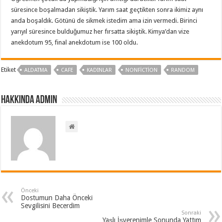
süresince boşalmadan sikiştik. Yarım saat geçtikten sonra ikimiz aynı
anda boşaldık. Götünü de sikmek istedim ama izin vermedi. Birinci
yarıyıl süresince bulduğumuz her fırsatta sikiştik. Kimya’dan vize
anekdotum 95, final anekdotum ise 100 oldu.
Etiket
ALDATMA
CAFE
KADINLAR
NONFICTION
RANDOM
Hakkında admin
Önceki
Dostumun Daha Önceki
Sevgilisini Becerdim
Sonraki
Yaşlı İşverenimle Sonunda Yattım