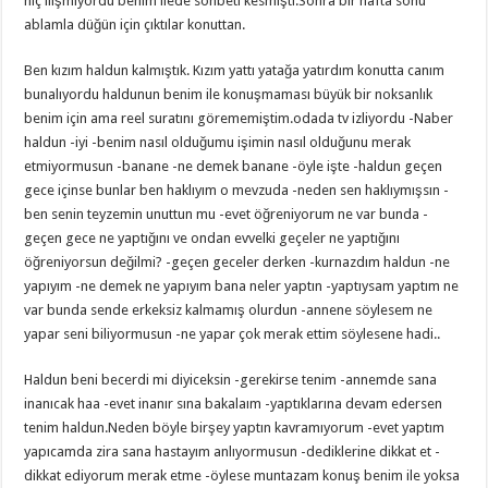
hiç ilişmiyordu benim ilede sohbeti kesmişti.Sonra bir hafta sonu
ablamla düğün için çıktılar konuttan.
Ben kızım haldun kalmıştık. Kızım yattı yatağa yatırdım konutta canım
bunalıyordu haldunun benim ile konuşmaması büyük bir noksanlık
benim için ama reel suratını görememiştim.odada tv izliyordu -Naber
haldun -iyi -benim nasıl olduğumu işimin nasıl olduğunu merak
etmiyormusun -banane -ne demek banane -öyle işte -haldun geçen
gece içinse bunlar ben haklıyım o mevzuda -neden sen haklıymışsın -
ben senin teyzemin unuttun mu -evet öğreniyorum ne var bunda -
geçen gece ne yaptığını ve ondan evvelki geçeler ne yaptığını
öğreniyorsun değilmi? -geçen geceler derken -kurnazdım haldun -ne
yapıyım -ne demek ne yapıyım bana neler yaptın -yaptıysam yaptım ne
var bunda sende erkeksiz kalmamış olurdun -annene söylesem ne
yapar seni biliyormusun -ne yapar çok merak ettim söylesene hadi..
Haldun beni becerdi mi diyiceksin -gerekirse tenim -annemde sana
inanıcak haa -evet inanır sına bakalaım -yaptıklarına devam edersen
tenim haldun.Neden böyle birşey yaptın kavramıyorum -evet yaptım
yapıcamda zira sana hastayım anlıyormusun -dediklerine dikkat et -
dikkat ediyorum merak etme -öylese muntazam konuş benim ile yoksa