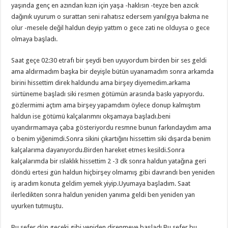
yaşında genç en azından kızın için yaşa -haklısın -teyze ben azıcık
dağınık uyurum o surattan seni rahatısz edersem yanılgıya bakma ne
olur -mesele değil haldun deyip yattım o gece zati ne olduysa o gece
olmaya başladı.
Saat geçe 02:30 etrafı bir şeydi ben uyuyordum birden bir ses geldi
ama aldırmadım başka bir deyişle bütün uyanamadım sonra arkamda
birini hissettim direk haldundu ama birşey diyemedim.arkama
sürtüneme başladı siki resmen götümün arasında baskı yapıyordu.
gözlermimi açtım ama birşey yapamdıım öylece donup kalmıştım
haldun ise götümü kalçalarımnı okşamaya başladı.beni
uyandırmamaya çaba gösteriyordu resmne bunun farkındaydım ama
o benim yiğenimdi.Sonra sikini çıkartığını hissettim siki dışarda benim
kalçalarıma dayanıyordu.Birden hareket etmes kesildi.Sonra
kalçalarımda bir ıslaklık hissettim 2 -3 dk sonra haldun yatağına geri
döndü ertesi gün haldun hiçbirşey olmamış gibi davrandı ben yeniden
iş aradım konuta geldim yemek yiyip.Uyumaya başladım. Saat
ilerledikten sonra haldun yeniden yanıma geldi ben yeniden yan
uyurken tutmuştu.
Bu sefer dün geceki gibi yeniden direnmeye başladı.Bu sefer bu