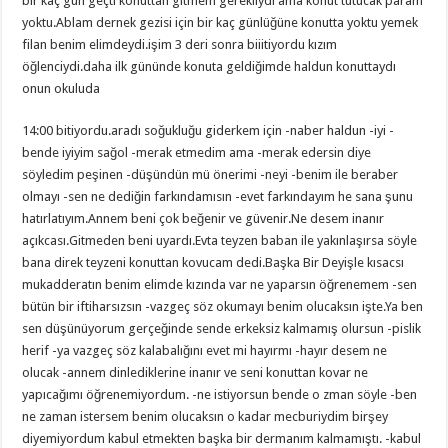
bir kaç gün geçti konuttan gitmem gerekliydi ama konut tutucak param
yoktu.Ablam dernek gezisi için bir kaç günlüğüne konutta yoktu yemek
filan benim elimdeydi.işim 3 deri sonra biiitiyordu kızım
öğlenciydi.daha ilk gününde konuta geldiğimde haldun konuttaydı
onun okuluda
14:00 bitiyordu.aradı soğukluğu giderkem için -naber haldun -iyi -
bende iyiyim sağol -merak etmedim ama -merak edersin diye
söyledim peşinen -düşündün mü önerimi -neyi -benim ile beraber
olmayı -sen ne dediğin farkındamısın -evet farkındayım he sana şunu
hatırlatıyım.Annem beni çok beğenir ve güvenir.Ne desem inanır
açıkcası.Gitmeden beni uyardı.Evta teyzen baban ile yakınlaşırsa söyle
bana direk teyzeni konuttan kovucam dedi.Başka Bir Deyişle kısacsı
mukadderatın benim elimde kızında var ne yaparsın öğrenemem -sen
bütün bir iftiharsızsın -vazgeç söz okumayı benim olucaksın işte.Ya ben
sen düşünüyorum gerçeğinde sende erkeksiz kalmamış olursun -pislik
herif -ya vazgeç söz kalabalığını evet mi hayırmı -hayır desem ne
olucak -annem dinlediklerine inanır ve seni konuttan kovar ne
yapıcağımı öğrenemiyordum. -ne istiyorsun bende o zman söyle -ben
ne zaman istersem benim olucaksın o kadar mecburiydim birşey
diyemiyordum kabul etmekten başka bir dermanım kalmamıştı. -kabul