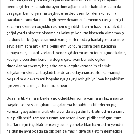
hisettme çok hoştu ama gidişat makûstu haldun vurmaya başladı
bende gözlerim kapalı duruyordum ağlamaklı bir halde belki acırda
vazgeçer beni diye ama beyhude ne dediysem bırakmakdı sonra
bacalarmı omuzlarına aldı girmeye devam etti amımın suları gelmişti
kocamın sikinden büyüktü resmen o girdikte benim hazzım azıcık daha
çoğalıyordu hipotez olmama az kalmıştı konutta kimsenin olmamayışı
haldunu bir boğaya çevirmişti vuruş sesleri odayı hankılıyordu bende
zevk gelmiştim artık ama belirli etmiyordum sonra beni kucağına
almaya çalıştı azıcık zorlandı bende gözlermi açtım ter su içinde kalmış
kucağına oturdum kendine doğru çekti beni benede eğildim
dudaklarımı çpemey başladıd ama karşılık vermedim elleriyle
kalçalarımı sıkmaya başladı bende artık dayanaıcak efor kalmamıştı
boşaldım o devam etti boşalmaya gayeyi yok gibiydi ben boşaldığım
için zevkim kaçmıştı -hadi pi. kurusu
Boşal artık -tamam bekle azıcık dedikten sonra vurmaları hızlamanya
başaldı sonra sikini çıkarttı kalçalarıma boşaldı -hafifledin mi piç
kurusu -gevşedim merak etme sende boşaldın fark etmedim sanama -
sus pislik herif -tamam sustum sen yeter ki ver -pislik herif gurursuz -
iltiafların için teşekkürler içeri geçtim yemeke filan hazırladım yeniden
haldun ile aynı odada kaldık ben gelmesin diye dua ettim gelmedide