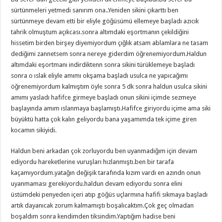
sürtünmeleri yetmedi sanırım ona..Yeniden sikini çıkarttı ben
sürtünmeye devam etti bir eliyle göğüsümü ellemeye başladı azıcık
tahrik olmuştum açıkcası.sonra altımdaki eşortmanın çekildiğini
hissetim birden birşey diyemiyordum çığlık atsam ablamlara ne tasam
dediğimi zannetsem sonra nereye giderdim öğrenemiyordum.Haldun
altımdaki eşortmanı indirdiktenn sonra sikini türüklemeye başladı
sonra o ıslak eliyle amımı okşama başladı usulca ne yapıcağımı
öğrenemiyordum kalmıştım öyle sonra 5 dk sonra haldun usulca sikini
amımı yasladı hafifce girmeye başladı onun sikini içimde sezmeye
başlayında amım ıslanmaya başlamıştı.Hafifce giriyordu içime ama siki
büyüktü hatta çok kalın geliyordu bana yaşamımda tek içime giren
kocamın sikiyidi.
Haldun beni arkadan çok zorluyordu ben uyanmadığım için devam
ediyordu hareketlerine vuruşları hızlanmıştı.ben bir tarafa
kaçamıyordum.yatağın değişik tarafında kızım vardı en azındn onun
uyanmaması gerekiyordu.haldun devam ediyordu sonra elini
üstümdeki penyeden içeri atıp göğüs uçlarmına hafifi sıkmaya başladı
artık dayanıcak zorum kalmamıştı boşalıcaktım.Çok geç olmadan
boşaldım sonra kendimden tiksindim.Yaptığım hadise beni