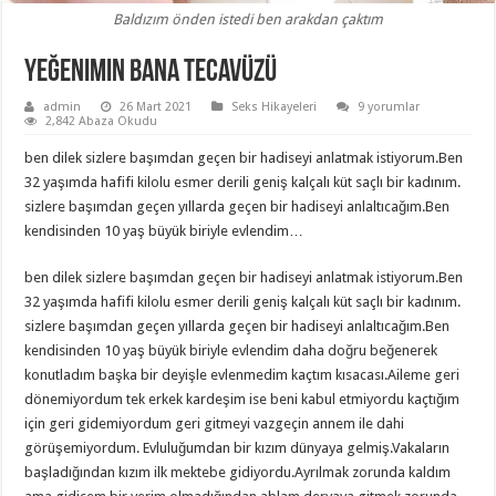
Baldızım önden istedi ben arakdan çaktım
Yeğenimin Bana Tecavüzü
admin
26 Mart 2021
Seks Hikayeleri
9 yorumlar
2,842 Abaza Okudu
ben dilek sizlere başımdan geçen bir hadiseyi anlatmak istiyorum.Ben
32 yaşımda hafifi kilolu esmer derili geniş kalçalı küt saçlı bir kadınım.
sizlere başımdan geçen yıllarda geçen bir hadiseyi anlaltıcağım.Ben
kendisinden 10 yaş büyük biriyle evlendim…
ben dilek sizlere başımdan geçen bir hadiseyi anlatmak istiyorum.Ben
32 yaşımda hafifi kilolu esmer derili geniş kalçalı küt saçlı bir kadınım.
sizlere başımdan geçen yıllarda geçen bir hadiseyi anlaltıcağım.Ben
kendisinden 10 yaş büyük biriyle evlendim daha doğru beğenerek
konutladım başka bir deyişle evlenmedim kaçtım kısacası.Aileme geri
dönemiyordum tek erkek kardeşim ise beni kabul etmiyordu kaçtığım
için geri gidemiyordum geri gitmeyi vazgeçin annem ile dahi
görüşemiyordum. Evluluğumdan bir kızım dünyaya gelmiş.Vakaların
başladığından kızım ilk mektebe gidiyordu.Ayrılmak zorunda kaldım