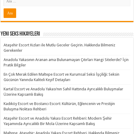
Yeni Seks Hikayeleri
Ataşehir Escort Kızları ile Mutlu Geceler Geçirin. Hakkında Bilmeniz
Gerekenler
Anadolu Yakasının Aranan ama Bulunamayan Çıtırları Hangi Sitelerde? İçin
Pratik Bilgiler
En Çok Merak Edilen Maltepe Escort ve Kurumsal Seksi İşçiliği: Seksin
Gücünün Yanında Kaliteli Keyif Detayları
Kartal Escort ve Anadolu Yakası’nın Sahil Hattında Ayrıcalıklı Buluşmalar
Üzerine Kapsamlı Bakış
Kadıköy Escort ve Bostancı Escort: Kültürün, Eğlencenin ve Prestijin
Buluşma Noktası Rehberi
Ataşehir Escort ve Anadolu Yakası Escort Rehberi: Modern Şehir
Yaşamında Ayrıcalıklı Bir Mola Üzerine Kapsamlı Bakış
Maltepe, Ataşehir: Anadolu Yakası Escort Rehberi. Hakkında Bilmeniz