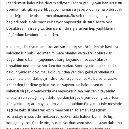
utandırmıştı.haldun ise devam ediyordu sonra yan uyuyan ben sırt üstü
döndüm siki çıkmıştı artık uyuyor numarası yapıyordum ama o durucak
gibi değilti nede olsa tatmin olmamıştı..Bu sefer amı okşamaya
başladı öteki eliyle masturubasyon yapıyordu.Bir süre sonra oda
boşaldı sanırım ve gitti. Gün içerisinden iş ararken hep yaptıklarımı
düşündüm kendimden utandım.
Kendim şirketçiydim ama kocam suratına iş sektöründen bir hayli ayrı
kaldığım için kabul edilmedim.Gece olanları ve tekerrür olucakları
düşündüm o benim yiğenimde karşı koyamdım ve zevk alarak
boşaldım neden diye sordum durmadan. Sonra yeniden gece oldu
haldun yeniden doyumsuz olduğundan yeniden geldi yaptımlarına
devam etti altımdaki şeyi indirdi.sonra yeniden soktu bu sefer zevke
gelmeden kendime geldim ve -ne yapıyorsun haldun sen donup
kalmıştı birşey diyemyordu -ne yapıyorsun sen ben senin teyzenim
unuttum seri yatağına git defol şurdan birşey diyemeden gitti. ertesi
gün yeniden iş aramaya gittim ve bir iş buldum.Bir yemek işletmesinde
aşçı destekçisi olararak kızım meecburen ablama vazgeçmek
zorundayım neticede mektebi vardı.O sırada haldun benim ile hiç
konuşmuyordu.Bende birşey demiyordum aynı odada uyuyorduk ama