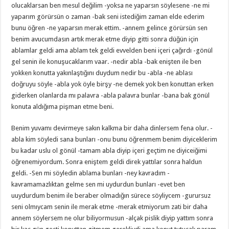
olucaklarsan ben mesul değilim -yoksa ne yaparsın söylesene -ne mi
yaparım görürsün o zaman -bak seni istediğim zaman elde ederim
bunu öğren -ne yaparsın merak ettim. -annem gelince görürsün sen
benim avucumdasın artık merak etme diyip gitti sonra düğün için
ablamlar geldi ama ablam tek geldi evvelden beni içeri çağırdı -gönül
gel senin ile konuşucaklarım vaar. -nedir abla -bak enişten ile ben
yokken konutta yakınlaştığını duydum nedir bu -abla -ne ablası
doğruyu söyle -abla yok öyle birşy -ne demek yok ben konuttan erken
giderken olanlarda mı palavra -abla palavra bunlar -bana bak gönül
konuta aldığıma pişman etme beni.
Benim yuvamı devirmeye sakın kalkma bir daha dinlersem fena olur. -
abla kim söyledi sana bunları -onu bunu öğrenmem benim diyiceklerim
bu kadar uslu ol gönül -tamam abla diyip içeri geçtim ne diyiceiğimi
öğrenemiyordum. Sonra eniştem geldi direk yattılar sonra haldun
geldi. -Sen mi söyledin ablama bunları -ney kavradım -
kavramamazlıktan gelme sen mi uydurdun bunları -evet ben
uuydurdum benim ile beraber olmadığın sürece söyliycem -gurursuz
seni olmıycam senin ile merak etme -merak etmiyorum zati bir daha
annem söylersem ne olur biliyormusun -alçak pislik diyip yattım sonra