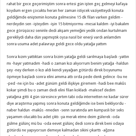
rahat bir gece geçerimiştim sonra ertesi gün işten geç gelmeyi kafaya
koydum ergen çocuktu heran her zaman istiycek vaziyetteydi konuta
geldiğimde eniştemin konuta gelmesine 15 dk filan varken geldim -
nerdeydin sen -işteydim -işin 15 bitmiyormu -mesai kaldım -iyi bakalım
gece görüşücez seninle dedi akşam yemeğini yedik ondan kurtulmam
gerekliydi daha dün yapmıştık oysa nasıl bir enerji vardı anlamdım
sonra usuma adet palavrayı geldi gece oldu yatağa yattım
Sonra kızım yattıktan sonra bizim yatağa geldi sarılmaya başladı -yattın
mı -hayır yatmadım -hadi o zaman kızı alıyorrum benim yatağa -haldun
şey -ney derken o kızı aldı kendi yayağıan götürdü direk boyunumu
öpmeye başladı sonra elini amıma attı orda pede denk gelince -bu ne
-ped -ne için bu -adet günüm geldi ilişkiye giremem -hadi bee makûs
kokar şimdi bu o zaman dedi elini filan kokladı -malesef dedim
yatağına gitti 4 gün süresince yırtım tabi oda internetten ne kadar sürer
diye araştırma yapmış sonra konuta geldiğimde ise beni bekliyordu -
naber haldun -makûs -nneden -senn suratında am kumpaslı bir seks
yaşamım olucaktı bu adet çıktı -ya merak etme deim gülerek -oda
gülme gülünç mü bu -oda eevet gülünç dedi sonra direk beni odaya
götürdü ne yapıyorsun demeye kalmadan sikini çıkarttı -ağzına