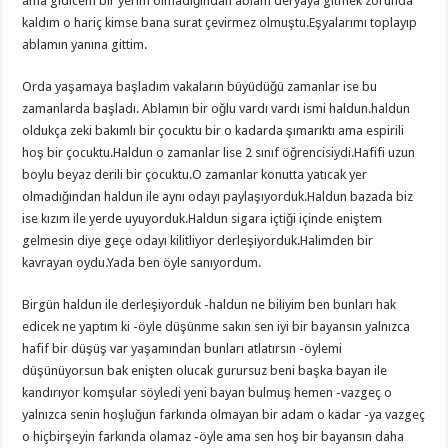
ama gidicem bir yerim olmadığından ablam deryaya gitmek zorunda
kaldım o hariç kimse bana surat çevirmez olmuştu.Eşyalarımı toplayıp
ablamın yanına gittim.
Orda yaşamaya başladım vakaların büyüdüğü zamanlar ise bu
zamanlarda başladı. Ablamın bir oğlu vardı vardı ismi haldun.haldun
oldukça zeki bakımlı bir çocuktu bir o kadarda şımarıktı ama espirili
hoş bir çocuktu.Haldun o zamanlar lise 2 sınıf öğrencisiydi.Hafifi uzun
boylu beyaz derili bir çocuktu.O zamanlar konutta yatıcak yer
olmadığından haldun ile aynı odayı paylaşıyorduk.Haldun bazada biz
ise kızım ile yerde uyuyorduk.Haldun sigara içtiği içinde eniştem
gelmesin diye geçe odayı kilitliyor derleşiyorduk.Halimden bir
kavrayan oydu.Yada ben öyle sanıyordum.
Birgün haldun ile derleşiyorduk -haldun ne biliyim ben bunları hak
edicek ne yaptım ki -öyle düşünme sakın sen iyi bir bayansın yalnızca
hafif bir düşüş var yaşamından bunları atlatırsın -öylemi
düşünüyorsun bak enişten olucak gurursuz beni başka bayan ile
kandırıyor komşular söyledi yeni bayan bulmuş hemen -vazgeç o
yalnızca senin hoşluğun farkında olmayan bir adam o kadar -ya vazgeç
o hiçbirşeyin farkında olamaz -öyle ama sen hoş bir bayansın daha