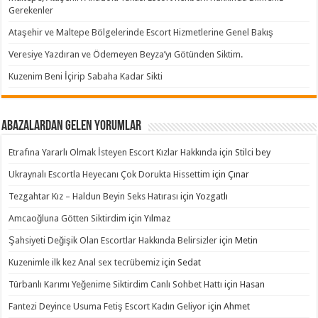
Gerekenler
Ataşehir ve Maltepe Bölgelerinde Escort Hizmetlerine Genel Bakış
Veresiye Yazdıran ve Ödemeyen Beyza’yı Götünden Siktim.
Kuzenim Beni İçirip Sabaha Kadar Sikti
Abazalardan Gelen Yorumlar
Etrafına Yararlı Olmak İsteyen Escort Kızlar Hakkında
için
Stilci bey
Ukraynalı Escortla Heyecanı Çok Dorukta Hissettim
için
Çınar
Tezgahtar Kız – Haldun Beyin Seks Hatırası
için
Yozgatlı
Amcaoğluna Götten Siktirdim
için
Yılmaz
Şahsiyeti Değişik Olan Escortlar Hakkında Belirsizler
için
Metin
Kuzenimle ilk kez Anal sex tecrübemiz
için
Sedat
Türbanlı Karımı Yeğenime Siktirdim Canlı Sohbet Hattı
için
Hasan
Fantezi Deyince Usuma Fetiş Escort Kadın Geliyor
için
Ahmet