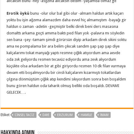
alıcaksın bunu -ney -asğzına alıcaksın dedim -yaşamda olmaz ge
Erotik öykü
bunu -olur olur bal gibi olur -almam haldun artık kaçarı
yoktu bu işin ağzıma alamazdım daha evvel hiç almamıştım -bayağı gir
haldun o zaman -adetin -geçmiştir belki direk beni ders masasına
domalttı arkama geçti amıma baktı ped filan yok -palavra mı söyledin
sen bana -şey -tamam şimdi görürsün diyip arkadam direk sikini soktu
ama ne pompalama bir ara belim çıkıcak sandım şap şap şap diye
kalçalarımı tokat manyağı yaptı resmne çığlık atıyordum ama aevde
oda zvk geliyordu resmen tecavüz ediyordu ama zevk alıyordum
küçükte olsa arkadam bir at gibi giriyordu resmen 10 dk filan vurmaya
devam etti boşalmıyordu bir cinsli kalçalarım kızarmıştı tokatlardan
çılgına dönmüştüm çığlık atıp kendimi sıkıyordum sonra ben boşaldım
bunu gören haldun oda taharik olmuş belliki oda boşaldı. DEVAMI
GELECEK….
Etiket
CINSEL TACIZ
DAYI
ERZURUM
HAMILE
IMAM
Hakkında admin