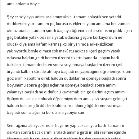
ama ablama böyle
Şeyler söyleyip adımı aralamıycaksın -tamam anlaştık sen yeterki
dediklerimi yap -tamam piç kurusu isteklerini yapıcam ama her zaman
olmaz bunlar -tamam şimdi başlaya öğreniriz istersen -ismi pislik -içeri
geç bakalım yatak odasına yatak odasına geçtim korkuyordum ne
olucak diye ama kafam karmaşıktı bir yanımda erkeksizlikten
yakınıyordu.böyle olması çok makûstu açıkcası içeri geçtim yatak
odasına haldun geldi hemen üzerini çıkarttı banada -soyun hadi
bakalım -tamam dedikten sonra soyunmaya başladım üzerim çırıl
üryandı kalbim süratle atmaya başladı ne yapıcağımı öğrenemiyordum
gözlerimi kapattım direk haldun dudaklarımı öpmeye başladı sonra
boyunumu sonra göğüs uçlarımı öpmeye başladı sonra amımı
yalamaya başladı ne olduğunu kavramak için gözlerimi açtım amımı
öpüyordu sanki ne olucak öğrenmiyordum ama zevk suyum gelmişti
haldun bunları gördü direk sildi sonra sikini göğüslerime vurmyaa
başladı sonra ağzıma burdu -ne yapıyorsun
Sen -ağzına almıycakmısın -hayır ne yapıcaksan yap hadi -tamamm
deikten sonra bacaklarımı araladı amıma girdi iri siki resmne içimde