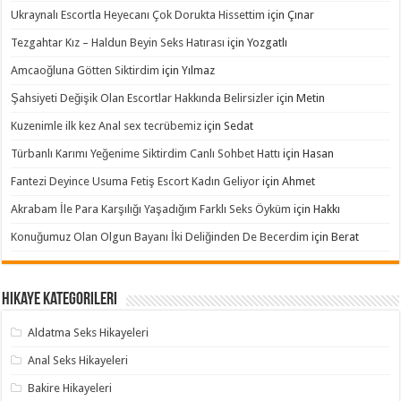
Ukraynalı Escortla Heyecanı Çok Dorukta Hissettim
için
Çınar
Tezgahtar Kız – Haldun Beyin Seks Hatırası
için
Yozgatlı
Amcaoğluna Götten Siktirdim
için
Yılmaz
Şahsiyeti Değişik Olan Escortlar Hakkında Belirsizler
için
Metin
Kuzenimle ilk kez Anal sex tecrübemiz
için
Sedat
Türbanlı Karımı Yeğenime Siktirdim Canlı Sohbet Hattı
için
Hasan
Fantezi Deyince Usuma Fetiş Escort Kadın Geliyor
için
Ahmet
Akrabam İle Para Karşılığı Yaşadığım Farklı Seks Öyküm
için
Hakkı
Konuğumuz Olan Olgun Bayanı İki Deliğinden De Becerdim
için
Berat
Hikaye Kategorileri
Aldatma Seks Hikayeleri
Anal Seks Hikayeleri
Bakire Hikayeleri