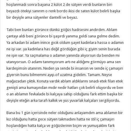
hoşlanmadı sonra bayana 2 külot 2 de sütyen verdi bunların biri
beyazdı ötekiyi sanırım o renk bordo ikisi de saten külot belirli başka
bir deyişle ama sütyenler dantelli ve beyaz.
Tabi ben bunları görünce dünkü göğüs hadisesini andırdım. Ablam
çantayı aldı beni görünce bi şaşırdı yanıma geldi sana gelme dedim.
Ya arkadan bi adam inince gıcık oldum şayet kadınlara hassa o adamın
ne işi var. ya kadınlara has değil gördüğün gibi iç giyim senin burada
ne işin var. Ya saçmalama o adamın yanında alıyorsun da benden mi
utanıyorsun. O adamı tanımıyorum artı ne aldığımı görmüyo ama sen
kardeşimsin utanırım. Neden ya sende bi insansın ve sende iç çamaşırı
giyersin bunu bilmemmi ayıp.of uzatma gidelim. Tamam. Neyse
mağazadan çıktık. Konuta vardık ablam aldıklarını sınadı etek filan etek
genişti ama kumaşından mıdır nedir hatları çok belirli oluyordu ve ben
o an ablamın fevkalade bi kalçaya sahip olduğunu fark ettim başka bir
deyişle eteğin arka tarafı kalkık ve yus yuvarlak kalçaları sergiliyordu.
Bana bu 1 gün içerisinde neler olduğunu anlayamdım ama ablamın bir
kız olduğunu hatta gece sütyen takmadıını hatta ne stil iç çamaşırı
hoşlandığını hatta kalça ve göğüslerinin biçim ve yumuşaklını fark