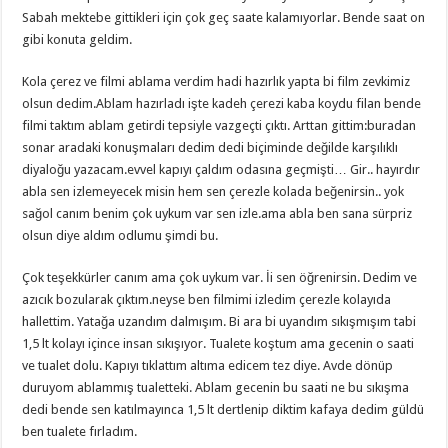
Sabah mektebe gittikleri için çok geç saate kalamıyorlar. Bende saat on
gibi konuta geldim.
Kola çerez ve filmi ablama verdim hadi hazırlık yapta bi film zevkimiz
olsun dedim.Ablam hazırladı işte kadeh çerezi kaba koydu filan bende
filmi taktım ablam getirdi tepsiyle vazgeçti çıktı. Arttan gittim:buradan
sonar aradaki konuşmaları dedim dedi biçiminde değilde karşılıklı
diyaloğu yazacam.evvel kapıyı çaldım odasına geçmişti… Gir.. hayırdır
abla sen izlemeyecek misin hem sen çerezle kolada beğenirsin.. yok
sağol canım benim çok uykum var sen izle.ama abla ben sana sürpriz
olsun diye aldım odlumu şimdi bu.
Çok teşekkürler canım ama çok uykum var. İi sen öğrenirsin. Dedim ve
azıcık bozularak çıktım.neyse ben filmimi izledim çerezle kolayıda
hallettim. Yatağa uzandım dalmışım. Bi ara bi uyandım sıkışmışım tabi
1,5 lt kolayı içince insan sıkışıyor. Tualete koştum ama gecenin o saati
ve tualet dolu. Kapıyı tıklattım altıma edicem tez diye. Avde dönüp
duruyom ablammış tualetteki. Ablam gecenin bu saati ne bu sıkışma
dedi bende sen katılmayınca 1,5 lt dertlenip diktim kafaya dedim güldü
ben tualete fırladım.