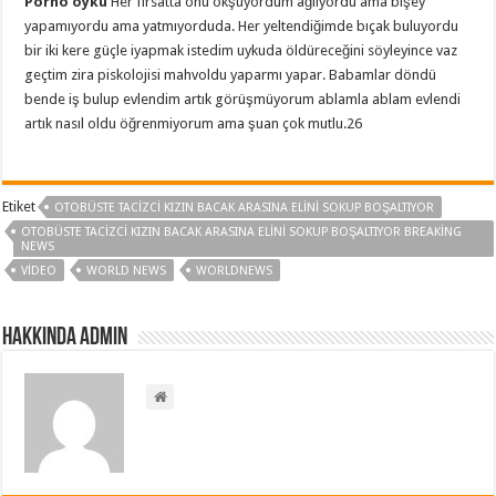
Porno öykü
Her fırsatta onu okşuyordum ağlıyordu ama bişey
yapamıyordu ama yatmıyorduda. Her yeltendiğimde bıçak buluyordu
bir iki kere güçle iyapmak istedim uykuda öldüreceğini söyleyince vaz
geçtim zira piskolojisi mahvoldu yaparmı yapar. Babamlar döndü
bende iş bulup evlendim artık görüşmüyorum ablamla ablam evlendi
artık nasıl oldu öğrenmiyorum ama şuan çok mutlu.26
Etiket
OTOBÜSTE TACIZCI KIZIN BACAK ARASINA ELINI SOKUP BOŞALTIYOR
OTOBÜSTE TACIZCI KIZIN BACAK ARASINA ELINI SOKUP BOŞALTIYOR BREAKING
NEWS
VIDEO
WORLD NEWS
WORLDNEWS
Hakkında admin