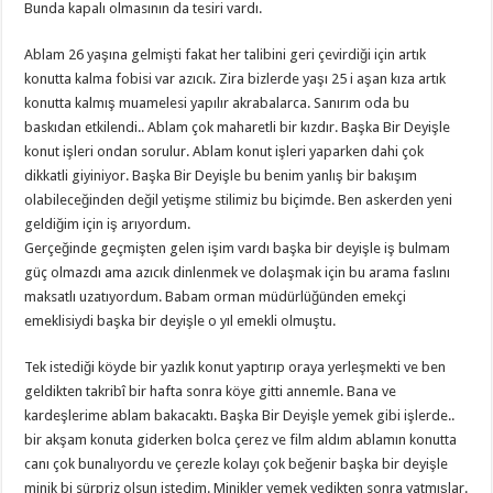
Bunda kapalı olmasının da tesiri vardı.
Ablam 26 yaşına gelmişti fakat her talibini geri çevirdiği için artık
konutta kalma fobisi var azıcık. Zira bizlerde yaşı 25 i aşan kıza artık
konutta kalmış muamelesi yapılır akrabalarca. Sanırım oda bu
baskıdan etkilendi.. Ablam çok maharetli bir kızdır. Başka Bir Deyişle
konut işleri ondan sorulur. Ablam konut işleri yaparken dahi çok
dikkatli giyiniyor. Başka Bir Deyişle bu benim yanlış bir bakışım
olabileceğinden değil yetişme stilimiz bu biçimde. Ben askerden yeni
geldiğim için iş arıyordum.
Gerçeğinde geçmişten gelen işim vardı başka bir deyişle iş bulmam
güç olmazdı ama azıcık dinlenmek ve dolaşmak için bu arama faslını
maksatlı uzatıyordum. Babam orman müdürlüğünden emekçi
emeklisiydi başka bir deyişle o yıl emekli olmuştu.
Tek istediği köyde bir yazlık konut yaptırıp oraya yerleşmekti ve ben
geldikten takribî bir hafta sonra köye gitti annemle. Bana ve
kardeşlerime ablam bakacaktı. Başka Bir Deyişle yemek gibi işlerde..
bir akşam konuta giderken bolca çerez ve film aldım ablamın konutta
canı çok bunalıyordu ve çerezle kolayı çok beğenir başka bir deyişle
minik bi sürpriz olsun istedim. Minikler yemek yedikten sonra yatmışlar.