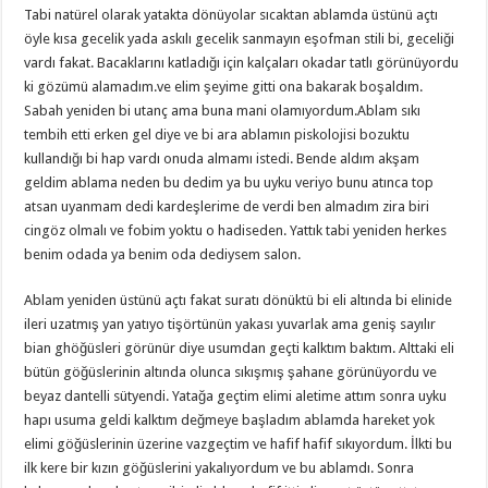
Tabi natürel olarak yatakta dönüyolar sıcaktan ablamda üstünü açtı
öyle kısa gecelik yada askılı gecelik sanmayın eşofman stili bi, geceliği
vardı fakat. Bacaklarını katladığı için kalçaları okadar tatlı görünüyordu
ki gözümü alamadım.ve elim şeyime gitti ona bakarak boşaldım.
Sabah yeniden bi utanç ama buna mani olamıyordum.Ablam sıkı
tembih etti erken gel diye ve bi ara ablamın piskolojisi bozuktu
kullandığı bi hap vardı onuda almamı istedi. Bende aldım akşam
geldim ablama neden bu dedim ya bu uyku veriyo bunu atınca top
atsan uyanmam dedi kardeşlerime de verdi ben almadım zira biri
cingöz olmalı ve fobim yoktu o hadiseden. Yattık tabi yeniden herkes
benim odada ya benim oda dediysem salon.
Ablam yeniden üstünü açtı fakat suratı dönüktü bi eli altında bi elinide
ileri uzatmış yan yatıyo tişörtünün yakası yuvarlak ama geniş sayılır
bian ghöğüsleri görünür diye usumdan geçti kalktım baktım. Alttaki eli
bütün göğüslerinin altında olunca sıkışmış şahane görünüyordu ve
beyaz dantelli sütyendi. Yatağa geçtim elimi aletime attım sonra uyku
hapı usuma geldi kalktım değmeye başladım ablamda hareket yok
elimi göğüslerinin üzerine vazgeçtim ve hafif hafif sıkıyordum. İlkti bu
ilk kere bir kızın göğüslerini yakalıyordum ve bu ablamdı. Sonra