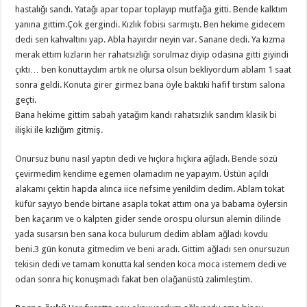
hastalığı sandı. Yatağı apar topar toplayıp mutfağa gitti. Bende kalktım
yanına gittim.Çok gergindi. Kızlık fobisi sarmıştı. Ben hekime gidecem
dedi sen kahvaltını yap. Abla hayırdır neyin var. Sanane dedi. Ya kızma
merak ettim kızların her rahatsızlığı sorulmaz diyip odasına gitti giyindi
çıktı… ben konuttaydım artık ne olursa olsun bekliyordum ablam 1 saat
sonra geldi. Konuta girer girmez bana öyle baktıki hafif tırstım salona
geçti.
Bana hekime gittim sabah yatağım kandı rahatsızlık sandım klasik bi
ilişki ile kızlığım gitmiş.
Onursuz bunu nasıl yaptın dedi ve hıçkıra hıçkıra ağladı. Bende sözü
çevirmedim kendime egemen olamadım ne yapayım. Üstün açıldı
alakamı çektin hapda alınca iice nefsime yenildim dedim. Ablam tokat
küfür sayıyo bende birtane asapla tokat attım ona ya babama öylersin
ben kaçarım ve o kalpten gider sende orospu olursun alemin dilinde
yada susarsın ben sana koca bulurum dedim ablam ağladı kovdu
beni.3 gün konuta gitmedim ve beni aradı. Gittim ağladı sen onursuzun
tekisin dedi ve tamam konutta kal senden koca moca istemem dedi ve
odan sonra hiç konuşmadı fakat ben olağanüstü zalimleştim.