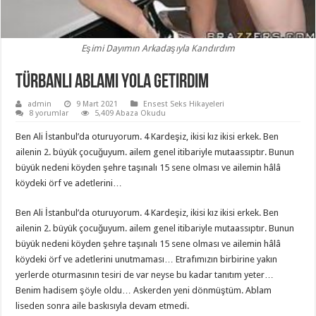
Eşimi Dayımın Arkadaşıyla Kandırdım
Türbanlı ablamı yola getirdim
admin
9 Mart 2021
Ensest Seks Hikayeleri
8 yorumlar
5,409 Abaza Okudu
Ben Ali İstanbul’da oturuyorum. 4 Kardeşiz, ikisi kız ikisi erkek. Ben
ailenin 2. büyük çocuğuyum. ailem genel itibariyle mutaassıptır. Bunun
büyük nedeni köyden şehre taşınalı 15 sene olması ve ailemin hâlâ
köydeki örf ve adetlerini…
Ben Ali İstanbul’da oturuyorum. 4 Kardeşiz, ikisi kız ikisi erkek. Ben
ailenin 2. büyük çocuğuyum. ailem genel itibariyle mutaassıptır. Bunun
büyük nedeni köyden şehre taşınalı 15 sene olması ve ailemin hâlâ
köydeki örf ve adetlerini unutmaması… Etrafımızın birbirine yakın
yerlerde oturmasının tesiri de var neyse bu kadar tanıtım yeter…
Benim hadisem şöyle oldu… Askerden yeni dönmüştüm. Ablam
liseden sonra aile baskısıyla devam etmedi.