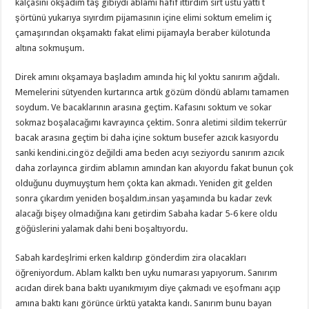
kalçasını okşadım taş gibiydi ablamı hafif ittirdim sırt üstü yattı t
şörtünü yukarıya sıyırdım pijamasının içine elimi soktum emelim iç
çamaşırından okşamaktı fakat elimi pijamayla beraber külotunda
altına sokmuşum.
Direk amını okşamaya başladım amında hiç kıl yoktu sanırım ağdalı.
Memelerini sütyenden kurtarınca artık gözüm döndü ablamı tamamen
soydum. Ve bacaklarının arasına geçtim. Kafasını soktum ve sokar
sokmaz boşalacağımı kavrayınca çektim. Sonra aletimi sildim tekerrür
bacak arasına geçtim bi daha içine soktum busefer azıcık kasıyordu
sanki kendini.cingöz değildi ama beden acıyı seziyordu sanırım azıcık
daha zorlayınca girdim ablamın amından kan akıyordu fakat bunun çok
olduğunu duymuyştum hem çokta kan akmadı. Yeniden git gelden
sonra çıkardım yeniden boşaldım.insan yaşamında bu kadar zevk
alacağı bişey olmadığına kanı getirdim Sabaha kadar 5-6 kere oldu
göğüslerini yalamak dahi beni boşaltıyordu.
Sabah kardeşlrimi erken kaldırıp gönderdim zira olacakları
öğreniyordum. Ablam kalktı ben uyku numarası yapıyorum. Sanırım
acıdan direk bana baktı uyanıkmıyım diye çakmadı ve eşofmanı açıp
amına baktı kanı görünce ürktü yatakta kandı. Sanırım bunu bayan