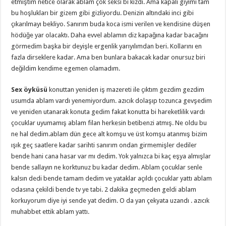
etmiştim netice olarak ablam çok seksi bi kızdı. Ama kapalı giyimi tam
bu hoşlukları bir gizem gibi gizliyordu. Denizin altındaki inci gibi
çıkarılmayı bekliyo. Sanırım buda koca ismi verilen ve kendisine düşen
hödüğe yar olacaktı. Daha evvel ablamın diz kapağına kadar bacağını
görmedim başka bir deyişle ergenlik yarıyılımdan beri. Kollarını en
fazla dirseklere kadar. Ama ben bunlara bakacak kadar onursuz biri
değildim kendime egemen olamadım.
Sex öyküsü
konuttan yeniden iş mazereti ile çıktım gezdim gezdim
usumda ablam vardı yenemiyordum. azıcık dolaşıp tozunca gevşedim
ve yeniden utanarak konuta gedim fakat konutta bi hareketlilik vardı
çocuklar uyumamış ablam filan herkesin betibenzi atmış. Ne oldu bu
ne hal dedim.ablam dün gece alt komşu ve üst komşu atanmış bizim
ışık geç saatlere kadar sarihti sanırım ondan girmemişler dediler
bende hani cana hasar var mı dedim. Yok yalnızca bi kaç eşya almışlar
bende sallayın ne korktunuz bu kadar dedim. Ablam çocuklar senle
kalsın dedi bende tamam dedim ve yataklar açıldı çocuklar yattı ablam
odasına çekildi bende tv ye tabi. 2 dakika geçmeden geldi ablam
korkuyorum diye iyi sende yat dedim. O da yan çekyata uzandı . azıcık
muhabbet ettik ablam yattı.