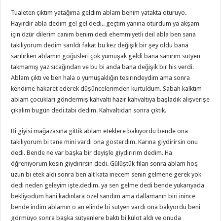
Tualeten çıktım yatağıma geldim ablam benim yatakta oturuyo.
Hayırdır abla dedim gel gel dedi.. geçtim yanına oturdum ya akşam
için özür dilerim canım benim dedi ehemmiyetli deil abla ben sana
takılıyorum dedim sarıldı fakat bu kez değişik bir şey oldu bana
sarılırken ablamın göğüsleri çok yumuşak geldi bana sanırım sütyen
takmamış yaz sıcağından ve bu bi anda bana değişik bir his verdi.
Ablam çıktı ve ben hala o yumuşaklığın tesirindeydim ama sonra
kendime hakaret ederek düşüncelerimden kurtuldum. Sabah kalktım
ablam çocukları göndermiş kahvaltı hazır kahvaltıya başladık alışverişe
çıkalım bugün dedi.tabi dedim. Kahvaltıdan sonra çıktık.
Bi giyisi mağazasına gittik ablam eteklere bakıyordu bende ona
takılıyorum bi tane mini vardı ona gösterdim. Karına giydirirsin onu
dedi. Bende ne var başka bir deyişle giydiririm dedim. Ha
öğreniyorum kesin giydirirsin dedi. Gülüştük filan sonra ablam hoş
uzun bi etek aldı sonra ben alt kata inecem senin gelmene gerek yok
dedi neden geleyim işte.dedim. ya sen gelme dedi bende yukarıyada
bekliyodum hani kadınlara özel sandım ama dallamanın biri inince
bende indim ablamın o an elinde bi sütyen vardı ona bakyordu beni
görmüyo sonra başka sütyenlere baktı bi külot aldı ve onuda