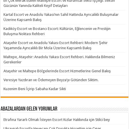
En Çok Merak Edilen Maltepe Escort ve Kurumsal Seksi İşçiliği: Seksin
Gücünün Yanında Kaliteli Keyif Detayları
Kartal Escort ve Anadolu Yakası’nın Sahil Hattında Ayrıcalıklı Buluşmalar
Üzerine Kapsamlı Bakış
Kadıköy Escort ve Bostancı Escort: Kültürün, Eğlencenin ve Prestijin
Buluşma Noktası Rehberi
Ataşehir Escort ve Anadolu Yakası Escort Rehberi: Modern Şehir
Yaşamında Ayrıcalıklı Bir Mola Üzerine Kapsamlı Bakış
Maltepe, Ataşehir: Anadolu Yakası Escort Rehberi. Hakkında Bilmeniz
Gerekenler
Ataşehir ve Maltepe Bölgelerinde Escort Hizmetlerine Genel Bakış
Veresiye Yazdıran ve Ödemeyen Beyza’yı Götünden Siktim.
Kuzenim Beni İçirip Sabaha Kadar Sikti
Abazalardan Gelen Yorumlar
Etrafına Yararlı Olmak İsteyen Escort Kızlar Hakkında
için
Stilci bey
Ukraynalı Escortla Heyecanı Çok Dorukta Hissettim
için
Çınar