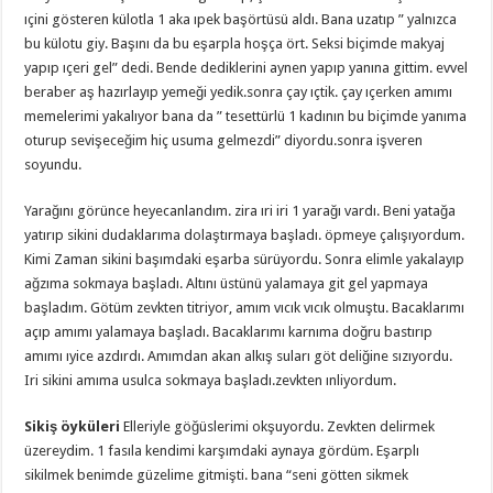
ıçini gösteren külotla 1 aka ıpek başörtüsü aldı. Bana uzatıp ” yalnızca
bu külotu giy. Başını da bu eşarpla hoşça ört. Seksi biçimde makyaj
yapıp ıçeri gel” dedi. Bende dediklerini aynen yapıp yanına gittim. evvel
beraber aş hazırlayıp yemeği yedik.sonra çay ıçtik. çay ıçerken amımı
memelerimi yakalıyor bana da ” tesettürlü 1 kadının bu biçimde yanıma
oturup sevişeceğim hiç usuma gelmezdi” diyordu.sonra işveren
soyundu.
Yarağını görünce heyecanlandım. zira ıri iri 1 yarağı vardı. Beni yatağa
yatırıp sikini dudaklarıma dolaştırmaya başladı. öpmeye çalışıyordum.
Kimi Zaman sikini başımdaki eşarba sürüyordu. Sonra elimle yakalayıp
ağzıma sokmaya başladı. Altını üstünü yalamaya git gel yapmaya
başladım. Götüm zevkten titriyor, amım vıcık vıcık olmuştu. Bacaklarımı
açıp amımı yalamaya başladı. Bacaklarımı karnıma doğru bastırıp
amımı ıyice azdırdı. Amımdan akan alkış suları göt deliğine sızıyordu.
Iri sikini amıma usulca sokmaya başladı.zevkten ınliyordum.
Sikiş öyküleri
Elleriyle göğüslerimi okşuyordu. Zevkten delirmek
üzereydim. 1 fasıla kendimi karşımdaki aynaya gördüm. Eşarplı
sikilmek benimde güzelime gitmişti. bana “seni götten sikmek