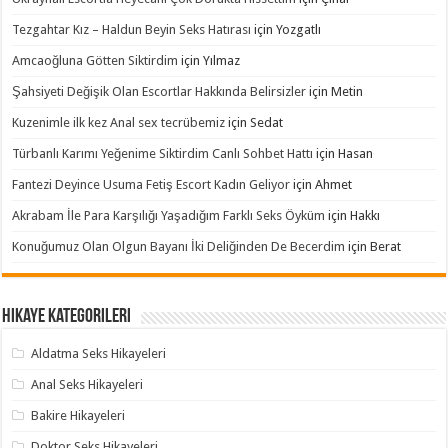
Tezgahtar Kız – Haldun Beyin Seks Hatırası
için
Yozgatlı
Amcaoğluna Götten Siktirdim
için
Yılmaz
Şahsiyeti Değişik Olan Escortlar Hakkında Belirsizler
için
Metin
Kuzenimle ilk kez Anal sex tecrübemiz
için
Sedat
Türbanlı Karımı Yeğenime Siktirdim Canlı Sohbet Hattı
için
Hasan
Fantezi Deyince Usuma Fetiş Escort Kadın Geliyor
için
Ahmet
Akrabam İle Para Karşılığı Yaşadığım Farklı Seks Öyküm
için
Hakkı
Konuğumuz Olan Olgun Bayanı İki Deliğinden De Becerdim
için
Berat
Hikaye Kategorileri
Aldatma Seks Hikayeleri
Anal Seks Hikayeleri
Bakire Hikayeleri
Doktor Seks Hikayeleri