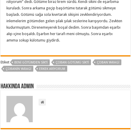
ıstiyorum” dedi. Götüme biraz krem sürdü. Kendi sikini de eşarbıma
kuruladı. Sonra arkama geçip başörtüme tutarak götümü sikmeye
başladı. Götümü sağa sola kıvırtarak sikişini zevklendiriyordum.
inlemelerim götümden gelen şılak şılak seslerine karışıyordu. Zevkten
kudurmuştum. Direnemeyerek boşal dedim. Sonra başımdan eşarbı
alıp ıçine boşaldı. Eşarbın her tarafı meni olmuştu. Sonra eşarbı
amıma sokup külotumu giydirdi.
Etiket
BENI GÖTÜMDEN SIKTI
ÇOBAN GÖTÜMÜ SIKTI
ÇOBAN YARAGI
ÇOBANIN YARAGI
ERKEK ARIYORUM
Hakkında admin