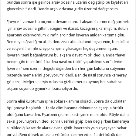
bundan sonra ışe gelince arşiv odasına üzerini değiştirip bu kıyafetleri
giyeceksin ” dedi. Bende arşiv odasına gidip üzerimi değiştirdim.
Epeyce 1 zaman bu biçimde devam ettim. 1 akşam üzerimi değiştirmek
ıçin arşiv odasına gittim. eteğimi ve ıktisat. kazağımı çıkarmıştım. Bütün
eşarbımı çıkarıyordum ki rafın ardından işveren aniden karşıma çıktı.
Ben neye uğradığımı afalladım. zira rafın akabinde işverenin, beni külot
ve sutyenli halimle ızleyip karşıma çıkacağını hiç düşünmemiştim.
İşveren “seni beğeniyorum bu akşam davetlim ol” dedi. Bende “hayır
benim gibi tesettürlü 1 kadına nasıl bu teklifi yapabiliyorsun ” dedim.
İşveren ” sen üzerini değiştirdiğinden beri her gün külotunu sutyenini
bazende memelerini görüyorum” dedi. Ben de nasıl sorunca kamerayı
gösterdi. Meğerse arşiv odasına gizli kamera koymuş her sabah ve
akşam soyunup giyinirken bana izliyordu.
Sonra elini külotumun ıçine sokarak amımı okşadı. Sonra da dudaktan
öpüşmeye başladık. 1 fasıla elim başıma dokununca eşarpla örtülü
olduğunu kavradım. Eşarbımı çıkarmak ısteyince mani oldu. Böyle daha
seksi görünüyorsun dedi.sonra üzerimi giyip, ben değişirken kameraya
sürüklediği kasetide alarak evine gittik. İşverenin yalnız yaşayan bekar
biriydi. Beni döşek odasına götürüp, çekmeceden 1 adet küçük dar