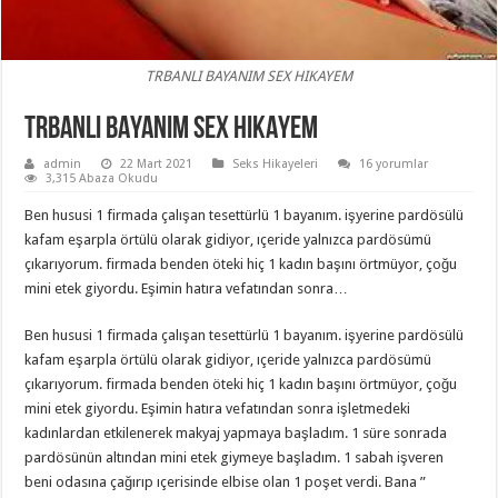
TRBANLI BAYANIM SEX HIKAYEM
TRBANLI BAYANIM SEX HIKAYEM
admin
22 Mart 2021
Seks Hikayeleri
16 yorumlar
3,315 Abaza Okudu
Ben hususi 1 firmada çalışan tesettürlü 1 bayanım. işyerine pardösülü
kafam eşarpla örtülü olarak gidiyor, ıçeride yalnızca pardösümü
çıkarıyorum. firmada benden öteki hiç 1 kadın başını örtmüyor, çoğu
mini etek giyordu. Eşimin hatıra vefatından sonra…
Ben hususi 1 firmada çalışan tesettürlü 1 bayanım. işyerine pardösülü
kafam eşarpla örtülü olarak gidiyor, ıçeride yalnızca pardösümü
çıkarıyorum. firmada benden öteki hiç 1 kadın başını örtmüyor, çoğu
mini etek giyordu. Eşimin hatıra vefatından sonra işletmedeki
kadınlardan etkilenerek makyaj yapmaya başladım. 1 süre sonrada
pardösünün altından mini etek giymeye başladım. 1 sabah işveren
beni odasına çağırıp ıçerisinde elbise olan 1 poşet verdi. Bana ”