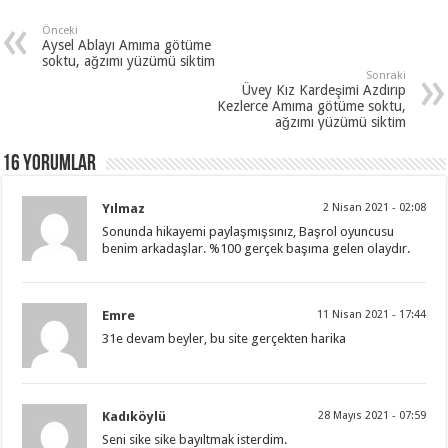
Önceki
Aysel Ablayı Amıma götüme
soktu, ağzımı yüzümü siktim
Sonraki
Üvey Kız Kardeşimi Azdırıp
Kezlerce Amıma götüme soktu,
ağzımı yüzümü siktim
16 Yorumlar
Yılmaz
2 Nisan 2021 - 02:08
Sonunda hikayemi paylaşmışsınız, Başrol oyuncusu
benim arkadaşlar. %100 gerçek başıma gelen olaydır.
Emre
11 Nisan 2021 - 17:44
31e devam beyler, bu site gerçekten harika
Kadıköylü
28 Mayıs 2021 - 07:59
Seni sike sike bayıltmak isterdim.