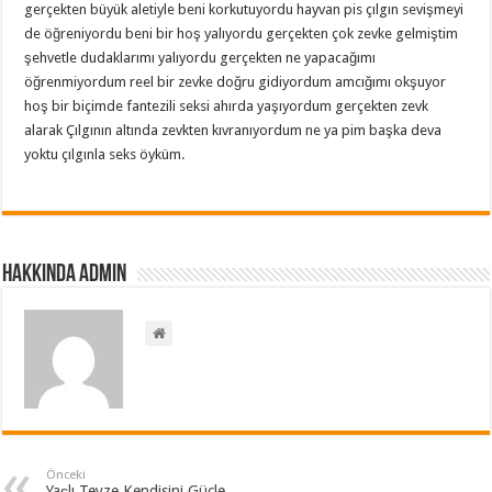
gerçekten büyük aletiyle beni korkutuyordu hayvan pis çılgın sevişmeyi
de öğreniyordu beni bir hoş yalıyordu gerçekten çok zevke gelmiştim
şehvetle dudaklarımı yalıyordu gerçekten ne yapacağımı
öğrenmiyordum reel bir zevke doğru gidiyordum amcığımı okşuyor
hoş bir biçimde fantezili seksi ahırda yaşıyordum gerçekten zevk
alarak Çılgının altında zevkten kıvranıyordum ne ya pim başka deva
yoktu çılgınla seks öyküm.
Hakkında admin
Önceki
Yaşlı Teyze Kendisini Güçle