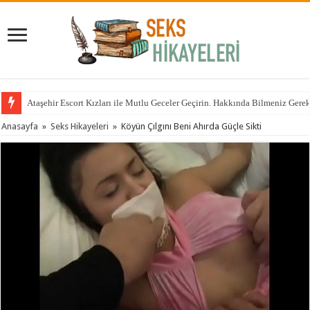
Ataşehir Escort Kızları ile Mutlu Geceler Geçirin. Hakkında Bilmeniz Gere
Anasayfa
»
Seks Hikayeleri
»
Köyün Çılgını Beni Ahırda Güçle Sikti