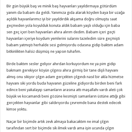
Bir gün büyük baş ve minik baş hayvanları yayıldırmaya götürdüm
yanım da babam da geldi. Yanımıza gıda alarak köyden baya bir uzağa
açıldık hayvanlarımız iyi bir yayıldırdık akşama doğru olmuştu saat
geçmeden yola koyulduk konuta aldık babam yaşlı olduğu için baba
sen geç içeri ben hayvanları ahıra alırım dedim. Babam içeri geçti
hayvanları içeriye koydum yemlerini sularını tazeledim süre geçmişti
babam yatmıştı herhalde sesi gelmiyordu odasına gidip baktım adam
bitkinlikten halsiz düşmüş ne yapsın tuhafım.
Birde baktım sesler geliyor ahırdan korkuyordum ne ya pim gidip
bakmam gerekiyor köyün çılgınsı ahıra girmiş bir tane dişli hayvanı
almış onu sikiyor çılgın adam gerçekten çılgındı nasıl bir akla hizmetse
hayvanı siki yordu buda hayvanın güzeline gidiyordu birden beni fark
edince beni yakalayıp samanların arasına attı maşallahı vardı aleti çok
büyük ve kocamandı beni gözüne kesmişti samanların üstüne attığı gibi
gerçekten hayvanlar gibi saldırıyordu çevremde bana destek edecek
kimse yoktu.
Naçar bir biçimde artık zevk almaya bakacaktım ne imal çılgın
tarafından sert bir biçimde sik ilmek vardı ama işin ucunda çılgın