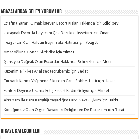
Abazalardan Gelen Yorumlar
Etrafına Yararlı Olmak İsteyen Escort Kızlar Hakkında
için
Stilci bey
Ukraynalı Escortla Heyecanı Çok Dorukta Hissettim
için
Çınar
Tezgahtar Kız – Haldun Beyin Seks Hatırası
için
Yozgatlı
Amcaoğluna Götten Siktirdim
için
Yılmaz
Şahsiyeti Değişik Olan Escortlar Hakkında Belirsizler
için
Metin
Kuzenimle ilk kez Anal sex tecrübemiz
için
Sedat
Türbanlı Karımı Yeğenime Siktirdim Canlı Sohbet Hattı
için
Hasan
Fantezi Deyince Usuma Fetiş Escort Kadın Geliyor
için
Ahmet
Akrabam İle Para Karşılığı Yaşadığım Farklı Seks Öyküm
için
Hakkı
Konuğumuz Olan Olgun Bayanı İki Deliğinden De Becerdim
için
Berat
Hikaye Kategorileri