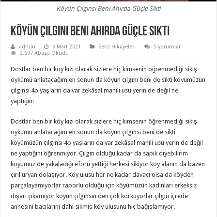
Köyün Çılgınsı Beni Ahırda Güçle Sikti
Köyün Çılgını Beni Ahırda Güçle Sikti
admin
9 Mart 2021
Seks Hikayeleri
5 yorumlar
2,697 Abaza Okudu
Dostlar ben bir köy kızı olarak sizlere hiç kimsenin öğrenmediği sikiş
öykümü anlatacağım en sonun da köyün çılgını beni de sikti köyümüzün
çılgınsı 4o yaşların da var zekâsal manili usu yerin de değil ne
yaptığını…
Dostlar ben bir köy kızı olarak sizlere hiç kimsenin öğrenmediği sikiş
öykümü anlatacağım en sonun da köyün çılgınsı beni de sikti
köyümüzün çılgınsı 4o yaşların da var zekâsal manili usu yerin de değil
ne yaptığını öğrenmiyor. Çılgın olduğu kadar da sapık diyebilirim
köyümüz de yakaladığı eforu yettiği herkesi sikiyor köy alanın da bazen
çırıl üryan dolaşıyor. Köy ulusu her ne kadar davacı olsa da köyden
parçalayamıyorlar raporlu olduğu için köyümüzün kadınları erkeksiz
dışarı çıkamıyor köyün çılgınsın den çok korkuyorlar çılgın içrede
annesini bacılarını dahi sikmiş köy ulusunu hiç bağışlamıyor.