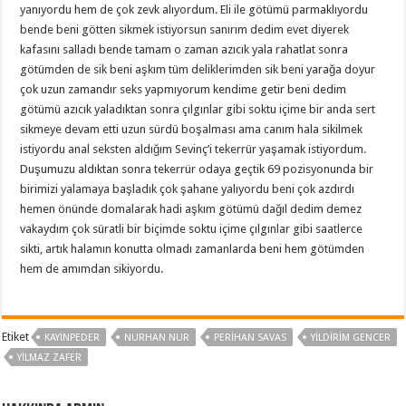
yanıyordu hem de çok zevk alıyordum. Eli ile götümü parmaklıyordu
bende beni götten sikmek istiyorsun sanırım dedim evet diyerek
kafasını salladı bende tamam o zaman azıcık yala rahatlat sonra
götümden de sik beni aşkım tüm deliklerimden sik beni yarağa doyur
çok uzun zamandır seks yapmıyorum kendime getir beni dedim
götümü azıcık yaladıktan sonra çılgınlar gibi soktu içime bir anda sert
sikmeye devam etti uzun sürdü boşalması ama canım hala sikilmek
istiyordu anal seksten aldığım Sevinç’i tekerrür yaşamak istiyordum.
Duşumuzu aldıktan sonra tekerrür odaya geçtik 69 pozisyonunda bir
birimizi yalamaya başladık çok şahane yalıyordu beni çok azdırdı
hemen önünde domalarak hadi aşkım götümü dağıl dedim demez
vakaydım çok süratli bir biçimde soktu içime çılgınlar gibi saatlerce
sikti, artık halamın konutta olmadı zamanlarda beni hem götümden
hem de amımdan sikiyordu.
Etiket
KAYINPEDER
NURHAN NUR
PERIHAN SAVAS
YILDIRIM GENCER
YILMAZ ZAFER