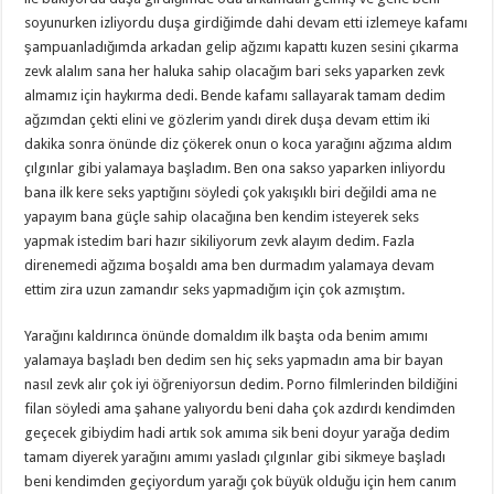
soyunurken izliyordu duşa girdiğimde dahi devam etti izlemeye kafamı
şampuanladığımda arkadan gelip ağzımı kapattı kuzen sesini çıkarma
zevk alalım sana her haluka sahip olacağım bari seks yaparken zevk
almamız için haykırma dedi. Bende kafamı sallayarak tamam dedim
ağzımdan çekti elini ve gözlerim yandı direk duşa devam ettim iki
dakika sonra önünde diz çökerek onun o koca yarağını ağzıma aldım
çılgınlar gibi yalamaya başladım. Ben ona sakso yaparken inliyordu
bana ilk kere seks yaptığını söyledi çok yakışıklı biri değildi ama ne
yapayım bana güçle sahip olacağına ben kendim isteyerek seks
yapmak istedim bari hazır sikiliyorum zevk alayım dedim. Fazla
direnemedi ağzıma boşaldı ama ben durmadım yalamaya devam
ettim zira uzun zamandır seks yapmadığım için çok azmıştım.
Yarağını kaldırınca önünde domaldım ilk başta oda benim amımı
yalamaya başladı ben dedim sen hiç seks yapmadın ama bir bayan
nasıl zevk alır çok iyi öğreniyorsun dedim. Porno filmlerinden bildiğini
filan söyledi ama şahane yalıyordu beni daha çok azdırdı kendimden
geçecek gibiydim hadi artık sok amıma sik beni doyur yarağa dedim
tamam diyerek yarağını amımı yasladı çılgınlar gibi sikmeye başladı
beni kendimden geçiyordum yarağı çok büyük olduğu için hem canım