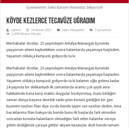
İşverenimin Seksi Karısını Kesintisiz Sikiyorum
Köyde Kezlerce Tecavüze Uğradım
admin
14 Nisan 2021
Seks Hikayeleri
2 yorumlar
2,699 Abaza Okudu
Merhabalar dostlar, 23 yaşındayım Antalya Manavgat ilçesinde
yaşıyorum ailemi kaybettikten sonra halamlarda yaşamaya başladım.
Yaşamım oldukça kumpaslı gidiyordu ta ki
Merhabalar dostlar, 23 yaşındayım Antalya Manavgat ilçesinde
yaşıyorum ailemi kaybettikten sonra halamlarda yaşamaya başladım.
Yaşamım oldukça kumpaslı gidiyordu ta ki halamın oğlu gelene kadar
24 yaşında bir delikanlıydı ilk zamanlarda aramız çok iyiydi ama
hakikatinde bana karşı makûs duygular besliyormuş, bunu bildiğim
zaman dünya başıma devrildi sanki işten konuta geldiğim bir gün
kuzenim nasılsın filan diye sordu bende iyiyim sen nasılsın dedim. Ama
bacaklarıma filan bakıyordu bende bunu ilk başlarda fark etmedim
sonradan konutta halamların olmadığını fark ettim halamlar nereye
gittim dediğimde çarşıya gittiler akşam kazançlar dedi bende tamam