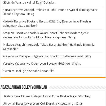
Gücünün Yanında Kaliteli Keyif Detayları
Kartal Escort ve Anadolu Yakası’nın Sahil Hattında Ayrıcalıklı Buluşmalar
Üzerine Kapsamlı Bakış
Kadıköy Escort ve Bostancı Escort: Kültürün, Eğlencenin ve Prestijin
Buluşma Noktası Rehberi
Ataşehir Escort ve Anadolu Yakası Escort Rehberi: Modern Şehir
Yaşamında Ayrıcalıklı Bir Mola Üzerine Kapsamlı Bakış
Maltepe, Ataşehir: Anadolu Yakası Escort Rehberi. Hakkında Bilmeniz
Gerekenler
Ataşehir ve Maltepe Bölgelerinde Escort Hizmetlerine Genel Bakış
Veresiye Yazdıran ve Ödemeyen Beyza’yı Götünden Siktim.
Kuzenim Beni İçirip Sabaha Kadar Sikti
Abazalardan Gelen Yorumlar
Etrafına Yararlı Olmak İsteyen Escort Kızlar Hakkında
için
Stilci bey
Ukraynalı Escortla Heyecanı Çok Dorukta Hissettim
için
Çınar