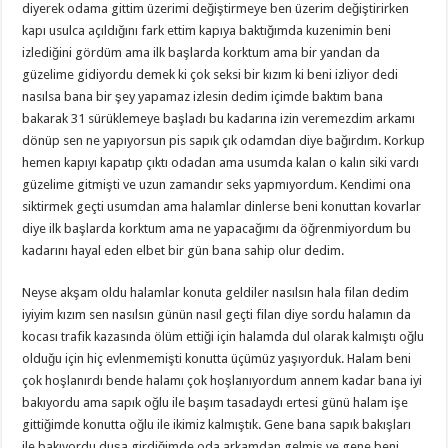
diyerek odama gittim üzerimi değiştirmeye ben üzerim değiştirirken
kapı usulca açıldığını fark ettim kapıya baktığımda kuzenimin beni
izlediğini gördüm ama ilk başlarda korktum ama bir yandan da
güzelime gidiyordu demek ki çok seksi bir kızım ki beni izliyor dedi
nasılsa bana bir şey yapamaz izlesin dedim içimde baktım bana
bakarak 31 sürüklemeye başladı bu kadarına izin veremezdim arkamı
dönüp sen ne yapıyorsun pis sapık çık odamdan diye bağırdım. Korkup
hemen kapıyı kapatıp çıktı odadan ama usumda kalan o kalın siki vardı
güzelime gitmişti ve uzun zamandır seks yapmıyordum. Kendimi ona
siktirmek geçti usumdan ama halamlar dinlerse beni konuttan kovarlar
diye ilk başlarda korktum ama ne yapacağımı da öğrenmiyordum bu
kadarını hayal eden elbet bir gün bana sahip olur dedim.
Neyse akşam oldu halamlar konuta geldiler nasılsın hala filan dedim
iyiyim kızım sen nasılsın günün nasıl geçti filan diye sordu halamın da
kocası trafik kazasında ölüm ettiği için halamda dul olarak kalmıştı oğlu
olduğu için hiç evlenmemişti konutta üçümüz yaşıyorduk. Halam beni
çok hoşlanırdı bende halamı çok hoşlanıyordum annem kadar bana iyi
bakıyordu ama sapık oğlu ile başım tasadaydı ertesi günü halam işe
gittiğimde konutta oğlu ile ikimiz kalmıştık. Gene bana sapık bakışları
ile bakıyordu duşa girdiğimde oda arkamdan gelmiş ve gene beni