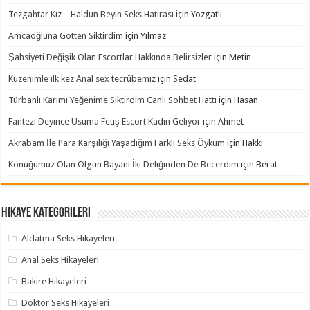
Tezgahtar Kız – Haldun Beyin Seks Hatırası
için
Yozgatlı
Amcaoğluna Götten Siktirdim
için
Yılmaz
Şahsiyeti Değişik Olan Escortlar Hakkında Belirsizler
için
Metin
Kuzenimle ilk kez Anal sex tecrübemiz
için
Sedat
Türbanlı Karımı Yeğenime Siktirdim Canlı Sohbet Hattı
için
Hasan
Fantezi Deyince Usuma Fetiş Escort Kadın Geliyor
için
Ahmet
Akrabam İle Para Karşılığı Yaşadığım Farklı Seks Öyküm
için
Hakkı
Konuğumuz Olan Olgun Bayanı İki Deliğinden De Becerdim
için
Berat
Hikaye Kategorileri
Aldatma Seks Hikayeleri
Anal Seks Hikayeleri
Bakire Hikayeleri
Doktor Seks Hikayeleri