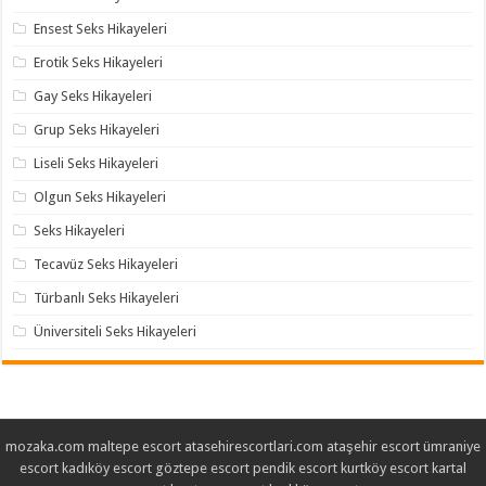
Ensest Seks Hikayeleri
Erotik Seks Hikayeleri
Gay Seks Hikayeleri
Grup Seks Hikayeleri
Liseli Seks Hikayeleri
Olgun Seks Hikayeleri
Seks Hikayeleri
Tecavüz Seks Hikayeleri
Türbanlı Seks Hikayeleri
Üniversiteli Seks Hikayeleri
mozaka.com
maltepe escort
atasehirescortlari.com
ataşehir escort
ümraniye
escort
kadıköy escort
göztepe escort
pendik escort
kurtköy escort
kartal