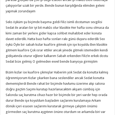
çalışıyorlar uzak bir yerde. Bende bunun karşılığında elimden geleni
yapmak zorundayım
Seks öyküm şu biçimde başıma geldi Filiz isimli dostumun sevgilisi
Sedat ile araları bir iyi bit makûs olur klasikte Her hafta sonu olmasa da
kimi zaman bir yerlere gider kapsa sohbet muhabbet eder konuta
davet ederdik. Hatta bazı hafta sonları rakı günü duyuru ederdik Sex
öykü Öyle bir sabah kızlar kuaföre gitmek için işe koyuldu Ben klasikte
gitmem kuaföre Çok ısrar ettiler ancak yinede gitmek istemedim kendi
gidişatında oturur eğlenir kalkarım Sabah erkenden Filiz’in erkek dostu
Sedat bize gelmiş O gelmeden evvel bende banyoya girmiştim
Bizim kızlar ise kuaföre çıkmışlar Haberim yok Sedat da konutta kalmış
öğrenmiyorum Kızlar çıkarken bana seslendiler ancak Sedat konutta
dememişlerdi Bende rahat bir biçimde havlumu üzerime alıp salona
doğru geçtim Saçımı kurutup hazırlanacaktım akşam cümbüş için
Salonda saç kurutma cihazı hazır bir biçimde bir yeri vardır hep orada
durur Bende işe koyuldum başladım saçlarımı kurulamaya Arkam
dönük içeri esasen saçlarımı kurutarak girmeye çalıştım önümü
görmeden saç kurutma aygıtının önüne oturdum ve arkamda biri var