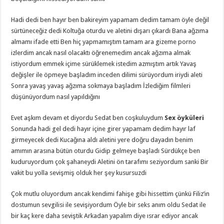
Hadi dedi ben hayır ben bakireyim yapamam dedim tamam öyle değil
sürtüneceğiz dedi Koltuğa oturdu ve aletini dışarı çıkardı Bana ağzıma
almamı ifade etti Ben hiç yapmamıştım tamam ara gizeme porno
izlerdim ancak nasıl olacaktı öğrenemedim ancak ağzıma almak
istiyordum emmek içime sürüklemek istedim azmıştım artık Yavaş
değişler ile öpmeye başladım inceden dilimi sürüyordum iriydi aleti
Sonra yavaş yavaş ağzıma sokmaya başladım İzlediğim filmleri
düşünüyordum nasıl yapıldığını
Evet aşkım devam et diyordu Sedat ben coşkuluydum
Sex öyküleri
Sonunda hadi gel dedi hayır içine girer yapamam dedim hayır laf
girmeyecek dedi Kucağına aldı aletini yere doğru dayadın benim
amımın arasına bütün oturdu Gidip gelmeye başladı Sürdükçe ben
kuduruyordum çok şahaneydi Aletini ön tarafımı seziyordum sanki Bir
vakit bu yolla sevişmiş olduk her şey kusursuzdi
Çok mutlu oluyordum ancak kendimi fahişe gibi hissettim çünkü Filiz’in
dostumun sevgilisi ile sevişiyordum Öyle bir seks anım oldu Sedat ile
bir kaç kere daha seviştik Arkadan yapalım diye ısrar ediyor ancak