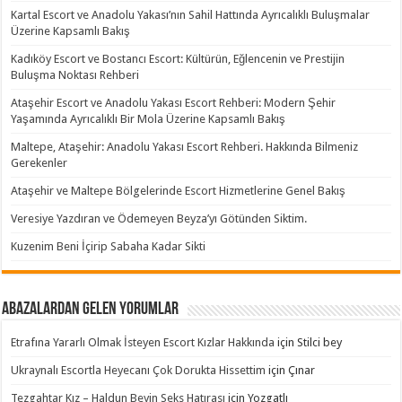
Kartal Escort ve Anadolu Yakası’nın Sahil Hattında Ayrıcalıklı Buluşmalar
Üzerine Kapsamlı Bakış
Kadıköy Escort ve Bostancı Escort: Kültürün, Eğlencenin ve Prestijin
Buluşma Noktası Rehberi
Ataşehir Escort ve Anadolu Yakası Escort Rehberi: Modern Şehir
Yaşamında Ayrıcalıklı Bir Mola Üzerine Kapsamlı Bakış
Maltepe, Ataşehir: Anadolu Yakası Escort Rehberi. Hakkında Bilmeniz
Gerekenler
Ataşehir ve Maltepe Bölgelerinde Escort Hizmetlerine Genel Bakış
Veresiye Yazdıran ve Ödemeyen Beyza’yı Götünden Siktim.
Kuzenim Beni İçirip Sabaha Kadar Sikti
Abazalardan Gelen Yorumlar
Etrafına Yararlı Olmak İsteyen Escort Kızlar Hakkında
için
Stilci bey
Ukraynalı Escortla Heyecanı Çok Dorukta Hissettim
için
Çınar
Tezgahtar Kız – Haldun Beyin Seks Hatırası
için
Yozgatlı