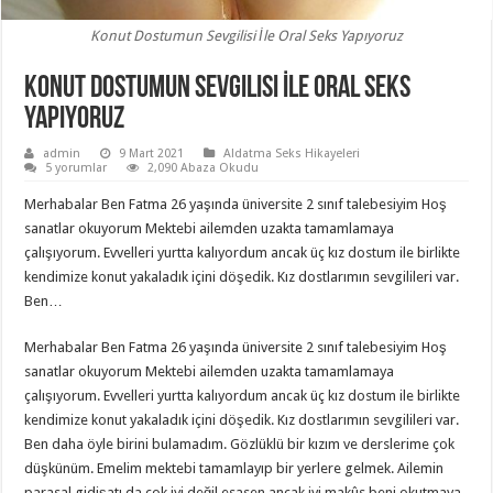
Konut Dostumun Sevgilisi İle Oral Seks Yapıyoruz
Konut Dostumun Sevgilisi İle Oral Seks
Yapıyoruz
admin
9 Mart 2021
Aldatma Seks Hikayeleri
5 yorumlar
2,090 Abaza Okudu
Merhabalar Ben Fatma 26 yaşında üniversite 2 sınıf talebesiyim Hoş
sanatlar okuyorum Mektebi ailemden uzakta tamamlamaya
çalışıyorum. Evvelleri yurtta kalıyordum ancak üç kız dostum ile birlikte
kendimize konut yakaladık içini döşedik. Kız dostlarımın sevgilileri var.
Ben…
Merhabalar Ben Fatma 26 yaşında üniversite 2 sınıf talebesiyim Hoş
sanatlar okuyorum Mektebi ailemden uzakta tamamlamaya
çalışıyorum. Evvelleri yurtta kalıyordum ancak üç kız dostum ile birlikte
kendimize konut yakaladık içini döşedik. Kız dostlarımın sevgilileri var.
Ben daha öyle birini bulamadım. Gözlüklü bir kızım ve derslerime çok
düşkünüm. Emelim mektebi tamamlayıp bir yerlere gelmek. Ailemin
parasal gidişatı da çok iyi değil esasen ancak iyi makûs beni okutmaya