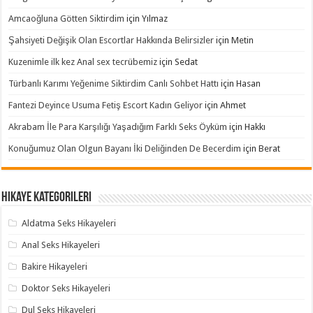
Amcaoğluna Götten Siktirdim
için
Yılmaz
Şahsiyeti Değişik Olan Escortlar Hakkında Belirsizler
için
Metin
Kuzenimle ilk kez Anal sex tecrübemiz
için
Sedat
Türbanlı Karımı Yeğenime Siktirdim Canlı Sohbet Hattı
için
Hasan
Fantezi Deyince Usuma Fetiş Escort Kadın Geliyor
için
Ahmet
Akrabam İle Para Karşılığı Yaşadığım Farklı Seks Öyküm
için
Hakkı
Konuğumuz Olan Olgun Bayanı İki Deliğinden De Becerdim
için
Berat
Hikaye Kategorileri
Aldatma Seks Hikayeleri
Anal Seks Hikayeleri
Bakire Hikayeleri
Doktor Seks Hikayeleri
Dul Seks Hikayeleri