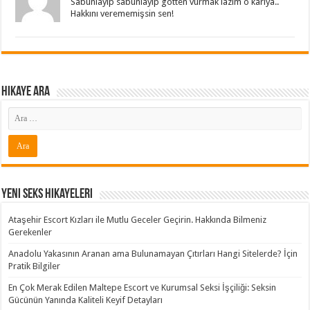
Sabunlayıp sabunlayıp götten vurmak lazım o karıya..
Hakkını verememişsin sen!
Hikaye ARA
Yeni Seks Hikayeleri
Ataşehir Escort Kızları ile Mutlu Geceler Geçirin. Hakkında Bilmeniz
Gerekenler
Anadolu Yakasının Aranan ama Bulunamayan Çıtırları Hangi Sitelerde? İçin
Pratik Bilgiler
En Çok Merak Edilen Maltepe Escort ve Kurumsal Seksi İşçiliği: Seksin
Gücünün Yanında Kaliteli Keyif Detayları