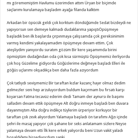
mı görememiştim Havlumu üzerimden attım Üryan bir biçimde
saçlarımı kurulamaya başladım ayağa filanda kalktım
Arkadan bir öpücük geldi çok korktum döndüğümde Sedat bizdeydi ne
yapıyorsun sen demeye kalmadı dudaklarıma yapıştıÖpüşmeye
başladık ben ilk başlarda çırpınmaya çalışsamda çok gereksinimim
varmış kendimi yakalayamadım öpüşmeye devam ettim. Çok
ateşliydim yanıyordu suratım gözüm Bir kere yaşamımda birini
öpmüştüm dudağından oda çok kısa sürmüştü Öpüşmemiz ilerliyordu
çok hoş Güzelime gidiyordu Göğüslerime değmeye başladı Elleri ile
göğüs uçlarımı okşadıkça ben daha fazla azıyordum
Çok tatlıydı sevişmemiz Bir taraftan kızlar kazanç hayır olmaz dedim
gelmezler seni hep arzuluyordum buldum kaçırmam bu fırsatı karşı
koyarsan Fatma tecavüz ederim dedi Tamam der aynursı ile başımı
salladım devam ettik öpüşmeye Alt doğru inmeye başladı ben duvara
dayanmıştım Alta doğru indikçe tüylerim ürperiyor korkuyor bir
taraftan çok zevk alıyordum Yalamaya başladı ön tarafımı Ağzı içinde
şehri ile masaj yapıyor çok şahane bir seks anlatamam sizlere Neyse
yalamaya devam etti İlk kere erkek yalıyordu beni Uzun vakit yaladı
boşaldığımı hissediyordum sanki