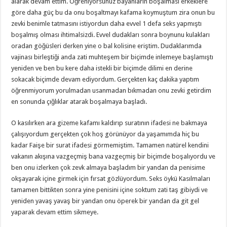
alarak devam ettim. Öğreniyorsunuz bayanların boşalması erkeklere
göre daha güç bu da onu boşaltmayı kafama koymuştum zira onun bu
zevki benimle tatmasını istiyordun daha evvel 1 defa seks yapmıştı
boşalmış olması ihtimalsizdi. Evvel dudakları sonra boynunu kulakları
oradan göğüsleri derken yine o bal kolisine eriştim. Dudaklarımda
vajinası birleştiği anda zati muhteşem bir biçimde inlemeye başlamıştı
yeniden ve ben bu kere daha istekli bir biçimde dilimi en derine
sokacak biçimde devam ediyordum. Gerçekten kaç dakika yaptım
öğrenmiyorum yorulmadan usanmadan bıkmadan onu zevki getirdim
en sonunda çığlıklar atarak boşalmaya başladı.
O kasılırken ara gizeme kafamı kaldırıp suratının ifadesi ne bakmaya
çalışıyordum gerçekten çok hoş görünüyor da yaşamımda hiç bu
kadar Faişe bir surat ifadesi görmemiştim. Tamamen natürel kendini
vakanın akışına vazgeçmiş bana vazgeçmiş bir biçimde boşalıyordu ve
ben onu izlerken çok zevk almaya başladım bir yandan da penisime
okşayarak içine girmek için fırsat gözlüyordum. Seks öykü Kasılmaları
tamamen bittikten sonra yine penisini içine soktum zati taş gibiydi ve
yeniden yavaş yavaş bir yandan onu öperek bir yandan da git gel
yaparak devam ettim sikmeye.