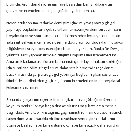
biçimde. Ardından da içine girmeye başladım ben girdikçe kızın
şehveti ve inlemeleri daha çok çoğalmaya başlamıştı.
Neyse artık sonuna kadar köklemiştim içine ve yavaş yavaş git gel
yapmaya başladım zira çok süratlenmek istemiyordum süratlenirsem
boşalmaktan ve sonrasında bu işin bitmesinden korkuyordum. Sakin
sakin git gel yaparken arada üzerine doğru eğiliyor dudaklarını öpüyor
göğüslerimi sıkıyor onu istediğimi belirli ediyordum. Başka Bir Deyişle
yalnızca seks yapmak fikride olduğuma kapılmasına istemiyordum.
Ama artık katlanacak eforum kalmamıştı içine dayanmaktan korktuğum
için süratlendirdim git gelleri ve daha sert bir biçimde taşaklarım
bacak arasında çarparak git gel yapmaya başladım çıkan sesler zati
ikimizi de kendimizden geçirmişti onun inlemeleri emin de boşalacak
kulağıma getirmişti.
Sonunda geliyorum diyerek hemen çıkardım ve göbeğinin üzerine
koydum penisini oraya boşaldım azıcık üstü başı battı ama mesele
değil dedi. Ama tabii ki isteğimiz geçmemişti ikimizin de devam etmek
istiyordum. Azıcık yatakla birlikte uzadıktan sonra yine dudaklarını
öpmeye başladım bu kere üstüne çıktım bu kere azıcık daha ağırdan