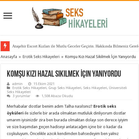
Ataşehir Escort Kızları ile Mutlu Geceler Geçirin. Hakkında Bilmeniz Gere
Anasayfa
»
Erotik Seks Hikayeleri
»
Komşu Kızı Hazal Sikilmek İçin Yanıyordu
Komşu Kızı Hazal Sikilmek İçin Yanıyordu
admin
15 Ekim 2021
Erotik Seks Hikayeleri
,
Grup Seks Hikayeleri
,
Seks Hikayeleri
,
Üniversiteli
Seks Hikayeleri
3 yorumlar
1,508 Abaza Okudu
Merhabalar dostlar benim adım Talha nasılsınız?
Erotik seks
öyküleri
ile sizlerle bir arada olmaktan mutluluk dinliyorum dostlar
umarım iyisinizdir zira ben burada olmaktan dolayı son derece iyiyim
ve size başımdan geçen hadiseyi anlatacağım içine bir o kadar da
coşkuluyum. Öncelikle azıcık kendimden bahsedeyim ben yalnız