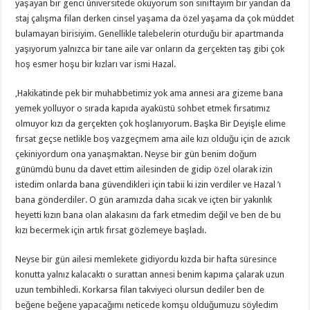
yaşayan bir genci üniversitede okuyorum son sınıftayım bir yandan da
staj çalışma filan derken cinsel yaşama da özel yaşama da çok müddet
bulamayan birisiyim. Genellikle talebelerin oturduğu bir apartmanda
yaşıyorum yalnızca bir tane aile var onların da gerçekten taş gibi çok
hoş esmer hoşu bir kızları var ismi Hazal.
,Hakikatinde pek bir muhabbetimiz yok ama annesi ara gizeme bana
yemek yolluyor o sırada kapıda ayaküstü sohbet etmek fırsatımız
olmuyor kızı da gerçekten çok hoşlanıyorum. Başka Bir Deyişle elime
fırsat geçse netlikle boş vazgeçmem ama aile kızı olduğu için de azıcık
çekiniyordum ona yanaşmaktan. Neyse bir gün benim doğum
günümdü bunu da davet ettim ailesinden de gidip özel olarak izin
istedim onlarda bana güvendikleri için tabii ki izin verdiler ve Hazal ’ı
bana gönderdiler. O gün aramızda daha sıcak ve içten bir yakınlık
heyetti kızın bana olan alakasını da fark etmedim değil ve ben de bu
kızı becermek için artık fırsat gözlemeye başladı.
Neyse bir gün ailesi memlekete gidiyordu kızda bir hafta süresince
konutta yalnız kalacaktı o surattan annesi benim kapıma çalarak uzun
uzun tembihledi. Korkarsa filan takviyeci olursun dediler ben de
beğene beğene yapacağımı neticede komşu olduğumuzu söyledim