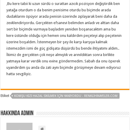
,Bu kere tabii ki uzun sürdü o surattan azıcık pozisyon değiştirdik ben
yatağa oturdum o da benim penisime oturdu bu biçimde arada
dudaklarını öpüyor arada penisin üzerinde zıplayarak beni daha da
zevklendiriyordu. Gerçekten efsanevi belimden anladı ve alttan daha
sert bir biçimde vurmaya başladım yeniden boşanacaktım ama bu
kere üstünde olduğu için hemen onu kaldırdım peçeteyi alıp peçetenin
üzerine boşaldım. İstenmeyen bir şey ile karşı karşıya kalmak
istemezdim ismi de güç gidişata düşürdü bu bende ihtiyatımı aldım..
İkimiz de gerçekten çok neşe almıştık ve arınıldıktan sonra birlikte
yatmaya karar verdik onu evine göndermedim. Sabah da onu öperek
uyandırdım şu anda da zati aynı biçimde görüşmeye devam ediyoruz
hatta sevgiliyiz.
Etiket
KOMŞU KIZI HAZAL SIKILMEK İÇIN YANIYORDU - RENKLIHIKAYELER.COM
Hakkında admin