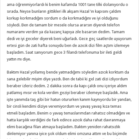
ama öğrenmiyorlardı ki benim kafamda 1001 tane tilki dolanıyordu o
sırada. Neyse bunların gittikleri ilk akşam Hazal ’ın kapısını çaldım
korkup korkmadığını sordum o da korkmadığını ve iyi olduğunu
söyledi. Ben de tamam bir mesele olursa ararsın diyerek telefon
numaramı verdim ya da kazanç kapıya zile basarsın dedim. Tamam
dedi ve iyi geceler diyerek beni uğurladı. Gece geç saatlerde uyuyorum
ertesi gün de zati hafta sonuydu ben de azıcık dizi film açtım izlemeye
başladım. Saat sanıyorum gece 3 filandı telefonuma bir ileti geldi
yattın mı diye.
Baktım Hazal yollamış bende yatmadığımı söyledim azıcık korktum da
sana gelebilir miyim diye yazdı. Ben de tabii ki gel zati dizi izliyordum
beraber izleriz dedim. 2 dakika sonra da kapı çaldı onu içeriye aldım
patlamış mısır ve kola verdim geziyi beraber izlemeye başladık. Ama
işte yanımda taş gibi bir hatun otururken kanım kaynıyordu bir yandan,
bir cinsli kendimi diziye veremiyordum ve yavaş yavaş kıza temas
etmeli başladım. Benim o yavaş temaslarımdan rahatsız olmadığını ve
hatta karşılık verdiğini de fark edince azıcık daha rahat davranmaya
elimi bacağına filan atmaya başladım. Baktım yeniden rahatsızlık
dinlemiyor yanına iyice şok oldum elimi omzuna attım ve bu biçimde