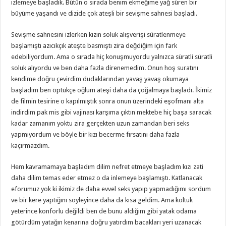
izlemeye başladık. Bütün o sırada benim ekmeğime yağ süren bir
büyüme yaşandı ve dizide çok ateşli bir sevişme sahnesi başladı.
Sevişme sahnesini izlerken kızın soluk alışverişi süratlenmeye
başlamıştı azıcıkçık ateşte basmıştı zira değdiğim için fark
edebiliyordum. Ama o sırada hiç konuşmuyordu yalnızca süratli süratli
soluk alıyordu ve ben daha fazla direnemedim. Onun hoş suratını
kendime doğru çevirdim dudaklarından yavaş yavaş okumaya
başladım ben öptükçe oğlum ateşi daha da çoğalmaya başladı. İkimiz
de filmin tesirine o kapılmıştık sonra onun üzerindeki eşofmanı alta
indirdim pak mis gibi vajinası karşıma çıktın mektebe hiç başa saracak
kadar zamanım yoktu zira gerçekten uzun zamandan beri seks
yapmıyordum ve böyle bir kızı becerme fırsatını daha fazla
kaçırmazdım.
Hem kavramamaya başladım dilim nefret etmeye başladım kızı zati
daha dilim temas eder etmez o da inlemeye başlamıştı. Katlanacak
eforumuz yok ki ikimiz de daha evvel seks yapıp yapmadığımı sordum
ve bir kere yaptığını söyleyince daha da kısa geldim. Ama koltuk
yeterince konforlu değildi ben de bunu aldığım gibi yatak odama
götürdüm yatağın kenarına doğru yatırdım bacakları yeri uzanacak