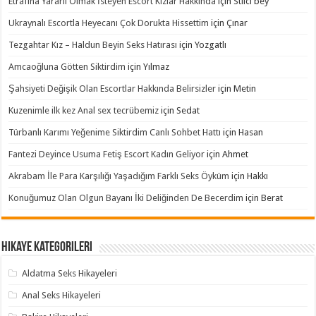
Etrafına Yararlı Olmak İsteyen Escort Kızlar Hakkında
için
Stilci bey
Ukraynalı Escortla Heyecanı Çok Dorukta Hissettim
için
Çınar
Tezgahtar Kız – Haldun Beyin Seks Hatırası
için
Yozgatlı
Amcaoğluna Götten Siktirdim
için
Yılmaz
Şahsiyeti Değişik Olan Escortlar Hakkında Belirsizler
için
Metin
Kuzenimle ilk kez Anal sex tecrübemiz
için
Sedat
Türbanlı Karımı Yeğenime Siktirdim Canlı Sohbet Hattı
için
Hasan
Fantezi Deyince Usuma Fetiş Escort Kadın Geliyor
için
Ahmet
Akrabam İle Para Karşılığı Yaşadığım Farklı Seks Öyküm
için
Hakkı
Konuğumuz Olan Olgun Bayanı İki Deliğinden De Becerdim
için
Berat
Hikaye Kategorileri
Aldatma Seks Hikayeleri
Anal Seks Hikayeleri