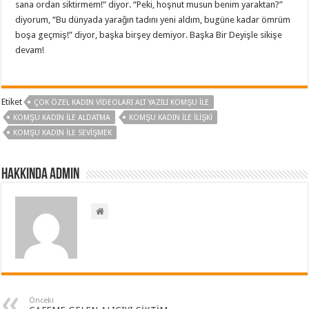
sana ordan siktirmem!” diyor. “Peki, hoşnut musun benim yaraktan?”
diyorum, “Bu dünyada yarağın tadını yeni aldım, bugüne kadar ömrüm
boşa geçmiş!” diyor, başka birşey demiyor. Başka Bir Deyişle sikişe
devam!
Etiket
ÇOK ÖZEL KADIN VIDEOLARI ALT YAZILI KOMŞU ILE
KOMŞU KADIN ILE ALDATMA
KOMŞU KADIN ILE ILIŞKI
KOMŞU KADIN ILE SEVIŞMEK
Hakkında admin
Önceki