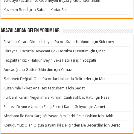
Veresiye Yazdıran ve Ödemeyen Beyza’yı Götünden Siktim.
Kuzenim Beni İçirip Sabaha Kadar Sikti
Abazalardan Gelen Yorumlar
Etrafına Yararlı Olmak İsteyen Escort Kızlar Hakkında
için
Stilci bey
Ukraynalı Escortla Heyecanı Çok Dorukta Hissettim
için
Çınar
Tezgahtar Kız – Haldun Beyin Seks Hatırası
için
Yozgatlı
Amcaoğluna Götten Siktirdim
için
Yılmaz
Şahsiyeti Değişik Olan Escortlar Hakkında Belirsizler
için
Metin
Kuzenimle ilk kez Anal sex tecrübemiz
için
Sedat
Türbanlı Karımı Yeğenime Siktirdim Canlı Sohbet Hattı
için
Hasan
Fantezi Deyince Usuma Fetiş Escort Kadın Geliyor
için
Ahmet
Akrabam İle Para Karşılığı Yaşadığım Farklı Seks Öyküm
için
Hakkı
Konuğumuz Olan Olgun Bayanı İki Deliğinden De Becerdim
için
Berat