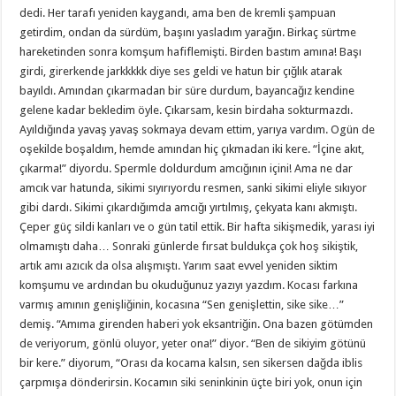
dedi. Her tarafı yeniden kaygandı, ama ben de kremli şampuan
getirdim, ondan da sürdüm, başını yasladım yarağın. Birkaç sürtme
hareketinden sonra komşum hafiflemişti. Birden bastım amına! Başı
girdi, girerkende jarkkkkk diye ses geldi ve hatun bir çığlık atarak
bayıldı. Amından çıkarmadan bir süre durdum, bayancağız kendine
gelene kadar bekledim öyle. Çıkarsam, kesin birdaha sokturmazdı.
Ayıldığında yavaş yavaş sokmaya devam ettim, yarıya vardım. Ogün de
oşekilde boşaldım, hemde amından hiç çıkmadan iki kere. “İçine akıt,
çıkarma!” diyordu. Spermle doldurdum amcığının içini! Ama ne dar
amcık var hatunda, sikimi sıyırıyordu resmen, sanki sikimi eliyle sıkıyor
gibi dardı. Sikimi çıkardığımda amcığı yırtılmış, çekyata kanı akmıştı.
Çeper güç sildi kanları ve o gün tatil ettik. Bir hafta sikişmedik, yarası iyi
olmamıştı daha… Sonraki günlerde fırsat buldukça çok hoş sikiştik,
artık amı azıcık da olsa alışmıştı. Yarım saat evvel yeniden siktim
komşumu ve ardından bu okuduğunuz yazıyı yazdım. Kocası farkına
varmış amının genişliğinin, kocasına “Sen genişlettin, sike sike…”
demiş. “Amıma girenden haberi yok eksantriğin. Ona bazen götümden
de veriyorum, gönlü oluyor, yeter ona!” diyor. “Ben de sikiyim götünü
bir kere.” diyorum, “Orası da kocama kalsın, sen sikersen dağda iblis
çarpmışa dönderirsin. Kocamın siki seninkinin üçte biri yok, onun için