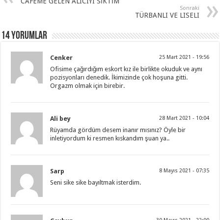
CAFEME GELEN ALICIYI SİKTİM
Sonraki
TÜRBANLI VE LISELI
14 Yorumlar
Cenker
25 Mart 2021 - 19:56
Ofisime çağırdığım eskort kız ile birlikte okuduk ve aynı
pozisyonları denedik. İkimizinde çok hoşuna gitti.
Orgazm olmak için birebir.
Ali bey
28 Mart 2021 - 10:04
Rüyamda gördüm desem inanır mısınız? Öyle bir
inletiyordum ki resmen kıskandım şuan ya..
Sarp
8 Mayıs 2021 - 07:35
Seni sike sike bayıltmak isterdim.