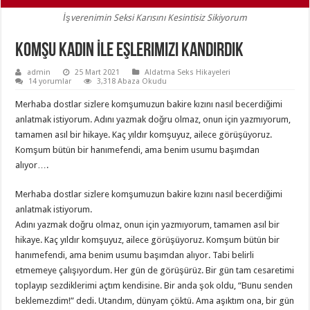
İşverenimin Seksi Karısını Kesintisiz Sikiyorum
Komşu Kadın İle Eşlerimizi Kandırdık
admin
25 Mart 2021
Aldatma Seks Hikayeleri
14 yorumlar
3,318 Abaza Okudu
Merhaba dostlar sizlere komşumuzun bakire kızını nasıl becerdiğimi
anlatmak istiyorum. Adını yazmak doğru olmaz, onun için yazmıyorum,
tamamen asıl bir hikaye. Kaç yıldır komşuyuz, ailece görüşüyoruz.
Komşum bütün bir hanımefendi, ama benim usumu başımdan
alıyor….
Merhaba dostlar sizlere komşumuzun bakire kızını nasıl becerdiğimi
anlatmak istiyorum.
Adını yazmak doğru olmaz, onun için yazmıyorum, tamamen asıl bir
hikaye. Kaç yıldır komşuyuz, ailece görüşüyoruz. Komşum bütün bir
hanımefendi, ama benim usumu başımdan alıyor. Tabi belirli
etmemeye çalışıyordum. Her gün de görüşürüz. Bir gün tam cesaretimi
toplayıp sezdiklerimi açtım kendisine. Bir anda şok oldu, “Bunu senden
beklemezdim!” dedi. Utandım, dünyam çöktü. Ama aşıktım ona, bir gün