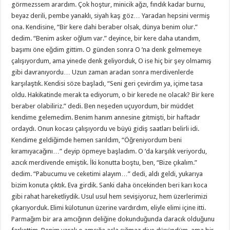
görmezssem arardım. Çok hoştur, minicik ağzı, fındık kadar burnu,
beyaz derili, pembe yanaklı, siyah kaş göz… Yaradan hepsini vermiş
ona. Kendisine, “Bir kere dahi beraber olsak, dünya benim olur.”
dedim. “Benim asker oğlum var.” deyince, bir kere daha utandım,
başımı öne eğdim gittim. O günden sonra O ’na denk gelmemeye
çalışıyordum, ama yinede denk geliyorduk, O ise hiç bir şey olmamış
gibi davranıyordu… Uzun zaman aradan sonra merdivenlerde
karşılaştık. Kendisi söze başladı, “Seni geri çevirdim ya, içime tasa
oldu. Hakikatinde merak ta ediyorum, o bir kerede ne olacak? Bir kere
beraber olabiliriz.” dedi. Ben neşeden uçuyordum, bir müddet
kendime gelemedim. Benim hanım annesine gitmişti, bir haftadır
ordaydı. Onun kocası çalışıyordu ve büyü gidiş saatları belirli idi.
Kendime geldiğimde hemen sarıldım, “Öğreniyordum beni
kıramıyacağını…” deyip öpmeye başladım. O ’da karşılık veriyordu,
azıcık merdivende emiştik. İki konutta boştu, ben, “Bize çıkalım.”
dedim. “Pabucumu ve ceketimi alayım…” dedi, aldı geldi, yukarıya
bizim konuta çıktık. Eva girdik. Sanki daha öncekinden beri karı koca
gibi rahat hareketliydik. Usul usul hem sevişiyoruz, hem üzerlerimizi
çıkarıyorduk. Elimi külotunun üzerine vardırdım, eliyle elimi içine itti.
Parmağım bir ara amcığının deliğine dokunduğunda daracık olduğunu