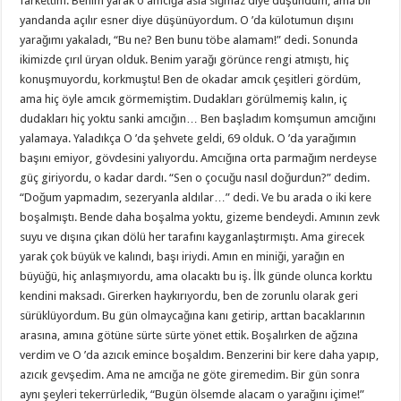
farkettim. Benim yarak o amcığa asla sığmaz diye düşündüm, ama bir
yandanda açılır esner diye düşünüyordum. O ’da külotumun dışını
yarağımı yakaladı, “Bu ne? Ben bunu töbe alamam!” dedi. Sonunda
ikimizde çırıl üryan olduk. Benim yarağı görünce rengi atmıştı, hiç
konuşmuyordu, korkmuştu! Ben de okadar amcık çeşitleri gördüm,
ama hiç öyle amcık görmemiştim. Dudakları görülmemiş kalın, iç
dudakları hiç yoktu sanki amcığın… Ben başladım komşumun amcığını
yalamaya. Yaladıkça O ’da şehvete geldi, 69 olduk. O ’da yarağımın
başını emiyor, gövdesini yalıyordu. Amcığına orta parmağım nerdeyse
güç giriyordu, o kadar dardı. “Sen o çocuğu nasıl doğurdun?” dedim.
“Doğum yapmadım, sezeryanla aldılar…” dedi. Ve bu arada o iki kere
boşalmıştı. Bende daha boşalma yoktu, gizeme bendeydi. Amının zevk
suyu ve dışına çıkan dölü her tarafını kayganlaştırmıştı. Ama girecek
yarak çok büyük ve kalındı, başı iriydi. Amın en miniği, yarağın en
büyüğü, hiç anlaşmıyordu, ama olacaktı bu iş. İlk günde olunca korktu
kendini maksadı. Girerken haykırıyordu, ben de zorunlu olarak geri
sürüklüyordum. Bu gün olmaycağına kanı getirip, arttan bacaklarının
arasına, amına götüne sürte sürte yönet ettik. Boşalırken de ağzına
verdim ve O ’da azıcık emince boşaldım. Benzerini bir kere daha yapıp,
azıcık gevşedim. Ama ne amcığa ne göte giremedim. Bir gün sonra
aynı şeyleri tekerrürledik, “Bugün ölsemde alacam o yarağını içime!”