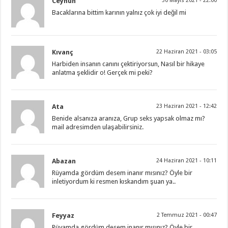
Ceyhun
30 Mayıs 2021 - 22:00
Bacaklarına bittim karının yalnız çok iyi değil mi
Kıvanç
22 Haziran 2021 - 03:05
Harbiden insanın canını çektiriyorsun, Nasıl bir hikaye
anlatma şeklidir o! Gerçek mi peki?
Ata
23 Haziran 2021 - 12:42
Benide alsanıza aranıza, Grup seks yapsak olmaz mı?
mail adresimden ulaşabilirsiniz.
Abazan
24 Haziran 2021 - 10:11
Rüyamda gördüm desem inanır mısınız? Öyle bir
inletiyordum ki resmen kıskandım şuan ya..
Feyyaz
2 Temmuz 2021 - 00:47
Rüyamda gördüm desem inanır mısınız? Öyle bir