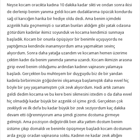
Neyse kocam oracıkta kadına 10 dakika kadar sikti ve ondan sonra ikisi
de derlenip benim yanıma geldi kocam dudaklarıma öpücük kondurdu
sağ ol karıcığım harika bir hediye oldu dedi. Ama benim içimdeki
azgınlık hala geçmemişti o surattan bunları aldığım gibi yatak odasına
götürdüm kadınlar ikimiz soyunduk ve kocama kendimizi sunmaya
başladık. Kocam bir onunla öpüşüyor bir benimle uçuşuyordu ne
yaptığımıza kendinde inanamıyordum ama yapmaktan sevinç
alıyordum. Sonra daha yatağa uzandım ve kocaman hemen üzerime
çektim kadın da benim yanımda yanıma uzandı. Kocam ikimizin arasına
girip evvel benim olduğumu ardından kadının vajinasını yalamaya
başladı. Gerçekten bu muhteşem bir duyguydu biz de bir yandan
kadınla birbirimizin göğüslerini okşamaya başlamıştık daha evvel hiç
böyle bir şey yaşamamıştım çok zevk alıyordum. Hadi artık zamanı
geldi dedim kocama ve bu kere beni sikmesini istedim o da daha evvel
hiç olmadığı kadar büyük bir azgınlık ol içime girdi. Gerçekten çok
zevkliydi ve ilk defa bu kadar büyük bir zevk seziyordum kaç dakika
devam etti öğrenmiyorum ama şimdi gizeme dostuma girmeye
gelmişti. Ama pozisyon değiştirdik ben alta yattım dostum benim
üstüme çıkıp domaldı ve benimle öpüşmeye başladı kocam dostunum
arda geçip oradan vajinasına soktu. Kadının ne kadar zevk altığını