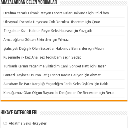
Abazalardan Gelen Yorumlar
Etrafına Yararlı Olmak İsteyen Escort Kızlar Hakkında
için
Stilci bey
Ukraynalı Escortla Heyecanı Çok Dorukta Hissettim
için
Çınar
Tezgahtar Kız – Haldun Beyin Seks Hatırası
için
Yozgatlı
Amcaoğluna Götten Siktirdim
için
Yılmaz
Şahsiyeti Değişik Olan Escortlar Hakkında Belirsizler
için
Metin
Kuzenimle ilk kez Anal sex tecrübemiz
için
Sedat
Türbanlı Karımı Yeğenime Siktirdim Canlı Sohbet Hattı
için
Hasan
Fantezi Deyince Usuma Fetiş Escort Kadın Geliyor
için
Ahmet
Akrabam İle Para Karşılığı Yaşadığım Farklı Seks Öyküm
için
Hakkı
Konuğumuz Olan Olgun Bayanı İki Deliğinden De Becerdim
için
Berat
Hikaye Kategorileri
Aldatma Seks Hikayeleri