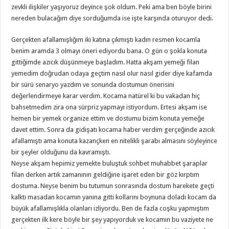
zevkli ilişkiler yaşıyoruz deyince şok oldum. Peki ama ben böyle birini
nereden bulacağım diye sorduğumda ise işte karşında oturuyor dedi.
Gerçekten afallamışlığım iki katına çıkmıştı kadın resmen kocamla
benim aramda 3 olmayı öneri ediyordu bana. O gün o şokla konuta
gittiğimde azıcık düşünmeye başladım. Hatta akşam yemeği filan
yemedim doğrudan odaya geçtim nasıl olur nasıl gider diye kafamda
bir sürü senaryo yazdım ve sonunda dostumun önerisini
değerlendirmeye karar verdim. Kocama natürel ki bu vakadan hiç
bahsetmedim zira ona sürpriz yapmayı istiyordum. Ertesi akşam ise
hemen bir yemek organize ettim ve dostumu bizim konuta yemeğe
davet ettim. Sonra da gidişatı kocama haber verdim gerçeğinde azıcık
afallamıştı ama konuta kazançken en nitelikli şarabı almasını söyleyince
bir şeyler olduğunu da kavramıştı.
Neyse akşam hepimiz yemekte buluştuk sohbet muhabbet şaraplar
filan derken artık zamanının geldiğine işaret eden bir göz kırptım
dostuma. Neyse benim bu tutumun sonrasında dostum harekete geçti
kalktı masadan kocamın yanına gitti kollarını boynuna doladı kocam da
büyük afallamışlıkla olanları izliyordu. Ben de fazla coşku yapmıştım
gerçekten ilk kere böyle bir şey yapıyorduk ve kocamın bu vaziyete ne