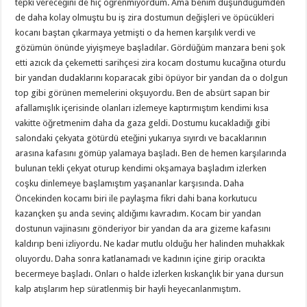
tepki vereceğini de hiç öğrenmiyordum. Ama benim düşündüğümden
de daha kolay olmuştu bu iş zira dostumun değişleri ve öpücükleri
kocanı baştan çıkarmaya yetmişti o da hemen karşılık verdi ve
gözümün önünde yiyişmeye başladılar. Gördüğüm manzara beni şok
etti azıcık da çekemetti sarihçesi zira kocam dostumu kucağına oturdu
bir yandan dudaklarını koparacak gibi öpüyor bir yandan da o dolgun
top gibi görünen memelerini okşuyordu. Ben de absürt sapan bir
afallamışlık içerisinde olanları izlemeye kaptırmıştım kendimi kısa
vakitte öğretmenim daha da gaza geldi. Dostumu kucakladığı gibi
salondaki çekyata götürdü eteğini yukarıya sıyırdı ve bacaklarının
arasına kafasını gömüp yalamaya başladı. Ben de hemen karşılarında
bulunan tekli çekyat oturup kendimi okşamaya başladım izlerken
coşku dinlemeye başlamıştım yaşananlar karşısında. Daha
Öncekinden kocamı biri ile paylaşma fikri dahi bana korkutucu
kazançken şu anda sevinç aldığımı kavradım. Kocam bir yandan
dostunun vajinasını gönderiyor bir yandan da ara gizeme kafasını
kaldırıp beni izliyordu. Ne kadar mutlu olduğu her halinden muhakkak
oluyordu. Daha sonra katlanamadı ve kadının içine girip oracıkta
becermeye başladı. Onları o halde izlerken kıskançlık bir yana dursun
kalp atışlarım hep süratlenmiş bir hayli heyecanlanmıştım.