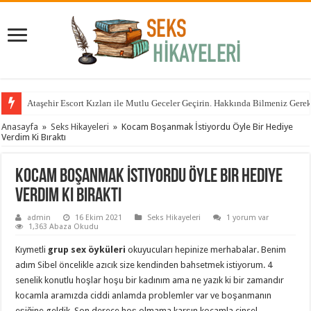
Ataşehir Escort Kızları ile Mutlu Geceler Geçirin. Hakkında Bilmeniz Gere
Anasayfa
»
Seks Hikayeleri
»
Kocam Boşanmak İstiyordu Öyle Bir Hediye
Verdim Ki Bıraktı
Kocam Boşanmak İstiyordu Öyle Bir Hediye
Verdim Ki Bıraktı
admin
16 Ekim 2021
Seks Hikayeleri
1 yorum var
1,363 Abaza Okudu
Kıymetli
grup sex öyküleri
okuyucuları hepinize merhabalar. Benim
adım Sibel öncelikle azıcık size kendinden bahsetmek istiyorum. 4
senelik konutlu hoşlar hoşu bir kadınım ama ne yazık ki bir zamandır
kocamla aramızda ciddi anlamda problemler var ve boşanmanın
eşiğine geldik. Son derece hoş olmama karşın kocamla cinsel