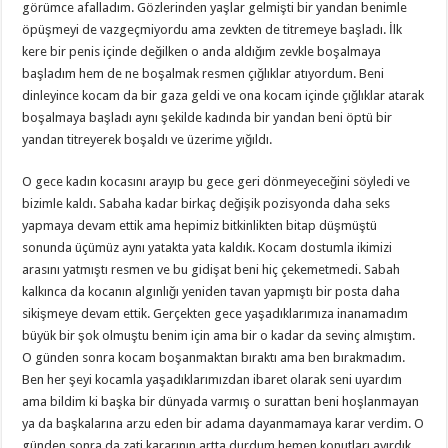
görümce afalladım. Gözlerinden yaşlar gelmişti bir yandan benimle
öpüşmeyi de vazgeçmiyordu ama zevkten de titremeye başladı. İlk
kere bir penis içinde değilken o anda aldığım zevkle boşalmaya
başladım hem de ne boşalmak resmen çığlıklar atıyordum. Beni
dinleyince kocam da bir gaza geldi ve ona kocam içinde çığlıklar atarak
boşalmaya başladı aynı şekilde kadında bir yandan beni öptü bir
yandan titreyerek boşaldı ve üzerime yığıldı.
O gece kadın kocasını arayıp bu gece geri dönmeyeceğini söyledi ve
bizimle kaldı. Sabaha kadar birkaç değişik pozisyonda daha seks
yapmaya devam ettik ama hepimiz bitkinlikten bitap düşmüştü
sonunda üçümüz aynı yatakta yata kaldık. Kocam dostumla ikimizi
arasını yatmıştı resmen ve bu gidişat beni hiç çekemetmedi. Sabah
kalkınca da kocanın algınlığı yeniden tavan yapmıştı bir posta daha
sikişmeye devam ettik. Gerçekten gece yaşadıklarımıza inanamadım
büyük bir şok olmuştu benim için ama bir o kadar da sevinç almıştım.
O günden sonra kocam boşanmaktan bıraktı ama ben bırakmadım.
Ben her şeyi kocamla yaşadıklarımızdan ibaret olarak seni uyardım
ama bildim ki başka bir dünyada varmış o surattan beni hoşlanmayan
ya da başkalarına arzu eden bir adama dayanmamaya karar verdim. O
günden sonra da zati kararının artta durdum hemen konutları ayırdık