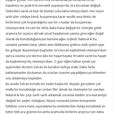
hayatımız ne yazık ki ki meseleli yaşanıyordu zira kocaman değişik
fantezileri vardı ve ben de bunları asla kabul etmiyordum. Her neyse
artık işler ciddiye bindi, boşanmaya karar verdik ama ikimiz de
birbirimizi çok hoşlandığımız için bir o kadar da boşanmayı
istemiyorduk. Kocam bir defa daha bana değişik bir öneriyle geldi
aramıza bir üçüncü alırsak cinsel hayatımızın yanına gireceğini doğal
olarak da konutluluğumuzun kurtulacağını söyledi. Natürel ki bu
vaziyete yeniden karşı çıktım ama dükkanına gidince artık iyiden iyiye
bu gidişatı düşünmeye başladım zira kocan kaybetmek istemiyordum
ayrıca onunla son derece lüks bir hayat hayata fırsatım vardı bu hayatı
da kaybetmeyi hiç istemiyordum. O gün öğlen kahve içmek için
işyerinden dostum Selcan ile beraber kafeye indik. Daha fazla
katlanamadım dostumun da ısrarları üzerine yaşadığımız problemleri
onu anlatmaya başladım.
Bu arada Selcan konutlu bir kadın başka bir deyişle gerçekten çok
mutlu bir konutluluğu var ondan fikir almak da istemiştim bir yandan.
Natürel ki her şeyi sarih sarih anlatmak zorunda kaldım zira kavramıştı
değişik bir şeyler olduğunu. Neyse sonunda benim konuşmam
bittikten sonra bana saçmalama bu nedenlerden dolayı konutluluk ve
bitter bitti ara gizeme kocamla aramızda birilerini arıyoruz sen daha