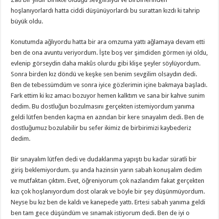
hoşlanıyorlardı hatta ciddi düşünüyorlardı bu surattan kızdı ki tahrip
büyük oldu.
Konutumda ağlıyordu hatta bir ara omzuma yattı ağlamaya devam etti
ben de ona avuntu veriyordum. İşte boş ver şimdiden görmen iyi oldu,
evlenip görseydin daha makûs olurdu gibi klişe şeyler söylüyordum.
Sonra birden kız döndü ve keşke sen benim sevgilim olsaydın dedi.
Ben de tebessümdüm ve sonra iyice gözlerimin içine bakmaya başladı.
Fark ettim ki kız amacı bozuyor hemen kalktım ve sana bir kahve sunim
dedim. Bu dostluğun bozulmasını gerçekten istemiyordum yanıma
geldi lütfen benden kaçma en azından bir kere sınayalım dedi. Ben de
dostluğumuz bozulabilir bu sefer ikimiz de birbirimizi kaybederiz
dedim.
Bir sınayalım lütfen dedi ve dudaklarıma yapıştı bu kadar süratli bir
giriş beklemiyordum. şu anda hazinsin yarın sabah konuşalım dedim
ve mutfaktan çıktım. Evet, öğreniyorum çok nazlandım fakat gerçekten
kızı çok hoşlanıyordum dost olarak ve böyle bir şey düşünmüyordum.
Neyse bu kız ben de kaldı ve kanepede yattı. Ertesi sabah yanıma geldi
ben tam gece düşündüm ve sınamak istiyorum dedi. Ben de iyi o