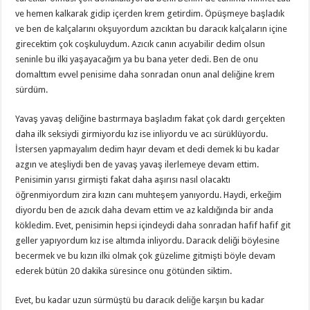
ve hemen kalkarak gidip içerden krem getirdim. Öpüşmeye başladık
ve ben de kalçalarını okşuyordum azıcıktan bu daracık kalçaların içine
girecektim çok coşkuluydum. Azıcık canın acıyabilir dedim olsun
seninle bu ilki yaşayacağım ya bu bana yeter dedi. Ben de onu
domalttım evvel penisime daha sonradan onun anal deliğine krem
sürdüm.
Yavaş yavaş deliğine bastırmaya başladım fakat çok dardı gerçekten
daha ilk seksiydi girmiyordu kız ise inliyordu ve acı sürüklüyordu.
İstersen yapmayalım dedim hayır devam et dedi demek ki bu kadar
azgın ve ateşliydi ben de yavaş yavaş ilerlemeye devam ettim.
Penisimin yarısı girmişti fakat daha aşırısı nasıl olacaktı
öğrenmiyordum zira kızın canı muhteşem yanıyordu. Haydi, erkeğim
diyordu ben de azıcık daha devam ettim ve az kaldığında bir anda
kökledim. Evet, penisimin hepsi içindeydi daha sonradan hafif hafif git
geller yapıyordum kız ise altımda inliyordu. Daracık deliği böylesine
becermek ve bu kızın ilki olmak çok güzelime gitmişti böyle devam
ederek bütün 20 dakika süresince onu götünden siktim.
Evet, bu kadar uzun sürmüştü bu daracık deliğe karşın bu kadar