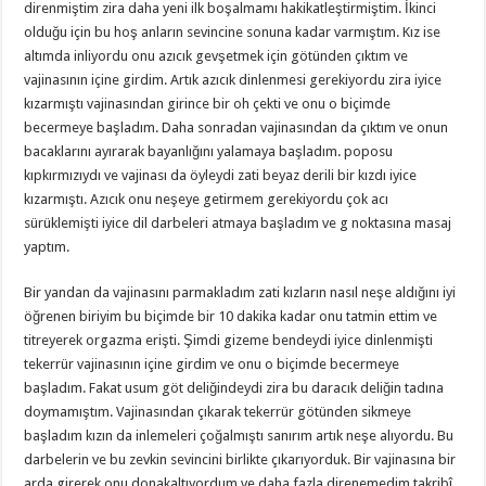
direnmiştim zira daha yeni ilk boşalmamı hakikatleştirmiştim. İkinci
olduğu için bu hoş anların sevincine sonuna kadar varmıştım. Kız ise
altımda inliyordu onu azıcık gevşetmek için götünden çıktım ve
vajinasının içine girdim. Artık azıcık dinlenmesi gerekiyordu zira iyice
kızarmıştı vajinasından girince bir oh çekti ve onu o biçimde
becermeye başladım. Daha sonradan vajinasından da çıktım ve onun
bacaklarını ayırarak bayanlığını yalamaya başladım. poposu
kıpkırmızıydı ve vajinası da öyleydi zati beyaz derili bir kızdı iyice
kızarmıştı. Azıcık onu neşeye getirmem gerekiyordu çok acı
sürüklemişti iyice dil darbeleri atmaya başladım ve g noktasına masaj
yaptım.
Bir yandan da vajinasını parmakladım zati kızların nasıl neşe aldığını iyi
öğrenen biriyim bu biçimde bir 10 dakika kadar onu tatmin ettim ve
titreyerek orgazma erişti. Şimdi gizeme bendeydi iyice dinlenmişti
tekerrür vajinasının içine girdim ve onu o biçimde becermeye
başladım. Fakat usum göt deliğindeydi zira bu daracık deliğin tadına
doymamıştım. Vajinasından çıkarak tekerrür götünden sikmeye
başladım kızın da inlemeleri çoğalmıştı sanırım artık neşe alıyordu. Bu
darbelerin ve bu zevkin sevincini birlikte çıkarıyorduk. Bir vajinasına bir
arda girerek onu donakaltıyordum ve daha fazla direnemedim takribî