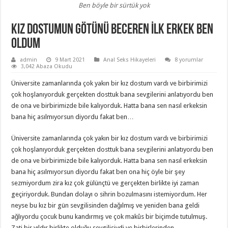
Ben böyle bir sürtük yok
Kız Dostumun Götünü Beceren İlk Erkek Ben
Oldum
admin
9 Mart 2021
Anal Seks Hikayeleri
8 yorumlar
3,042 Abaza Okudu
Üniversite zamanlarında çok yakın bir kız dostum vardı ve birbirimizi
çok hoşlanıyorduk gerçekten dosttuk bana sevgilerini anlatıyordu ben
de ona ve birbirimizde bile kalıyorduk. Hatta bana sen nasıl erkeksin
bana hiç asılmıyorsun diyordu fakat ben…
Üniversite zamanlarında çok yakın bir kız dostum vardı ve birbirimizi
çok hoşlanıyorduk gerçekten dosttuk bana sevgilerini anlatıyordu ben
de ona ve birbirimizde bile kalıyorduk. Hatta bana sen nasıl erkeksin
bana hiç asılmıyorsun diyordu fakat ben ona hiç öyle bir şey
sezmiyordum zira kız çok gülünçtü ve gerçekten birlikte iyi zaman
geçiriyorduk. Bundan dolayı o sihrin bozulmasını istemiyordum. Her
neyse bu kız bir gün sevgilisinden dağılmış ve yeniden bana geldi
ağlıyordu çocuk bunu kandırmış ve çok makûs bir biçimde tutulmuş.
Zati bir yıldır birlikte olduğu sevgilisiydi ve birbirlerinden