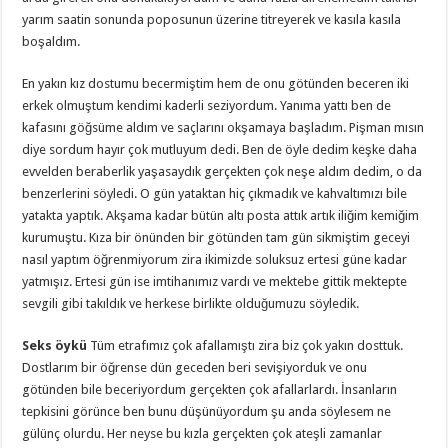
yarım saatin sonunda poposunun üzerine titreyerek ve kasıla kasıla
boşaldım.
En yakın kız dostumu becermiştim hem de onu götünden beceren iki
erkek olmuştum kendimi kaderli seziyordum. Yanıma yattı ben de
kafasını göğsüme aldım ve saçlarını okşamaya başladım. Pişman mısın
diye sordum hayır çok mutluyum dedi. Ben de öyle dedim keşke daha
evvelden beraberlik yaşasaydık gerçekten çok neşe aldım dedim, o da
benzerlerini söyledi. O gün yataktan hiç çıkmadık ve kahvaltımızı bile
yatakta yaptık. Akşama kadar bütün altı posta attık artık iliğim kemiğim
kurumuştu. Kıza bir önünden bir götünden tam gün sikmiştim geceyi
nasıl yaptım öğrenmiyorum zira ikimizde soluksuz ertesi güne kadar
yatmışız. Ertesi gün ise imtihanımız vardı ve mektebe gittik mektepte
sevgili gibi takıldık ve herkese birlikte olduğumuzu söyledik.
Seks öykü
Tüm etrafımız çok afallamıştı zira biz çok yakın dosttuk.
Dostlarım bir öğrense dün geceden beri sevişiyorduk ve onu
götünden bile beceriyordum gerçekten çok afallarlardı. İnsanların
tepkisini görünce ben bunu düşünüyordum şu anda söylesem ne
gülünç olurdu. Her neyse bu kızla gerçekten çok ateşli zamanlar