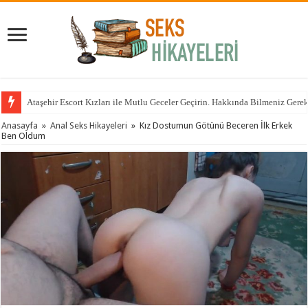
Ataşehir Escort Kızları ile Mutlu Geceler Geçirin. Hakkında Bilmeniz Gere
Anasayfa
»
Anal Seks Hikayeleri
»
Kız Dostumun Götünü Beceren İlk Erkek
Ben Oldum