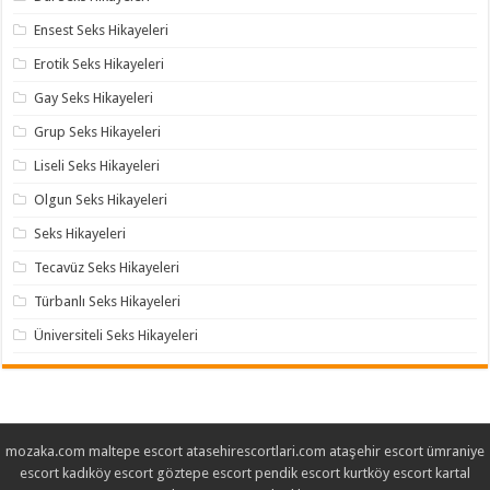
Ensest Seks Hikayeleri
Erotik Seks Hikayeleri
Gay Seks Hikayeleri
Grup Seks Hikayeleri
Liseli Seks Hikayeleri
Olgun Seks Hikayeleri
Seks Hikayeleri
Tecavüz Seks Hikayeleri
Türbanlı Seks Hikayeleri
Üniversiteli Seks Hikayeleri
mozaka.com
maltepe escort
atasehirescortlari.com
ataşehir escort
ümraniye
escort
kadıköy escort
göztepe escort
pendik escort
kurtköy escort
kartal