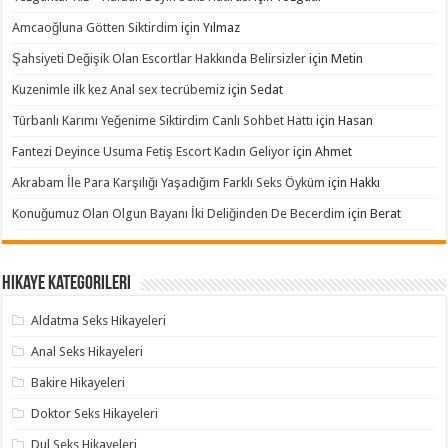
Amcaoğluna Götten Siktirdim
için
Yılmaz
Şahsiyeti Değişik Olan Escortlar Hakkında Belirsizler
için
Metin
Kuzenimle ilk kez Anal sex tecrübemiz
için
Sedat
Türbanlı Karımı Yeğenime Siktirdim Canlı Sohbet Hattı
için
Hasan
Fantezi Deyince Usuma Fetiş Escort Kadın Geliyor
için
Ahmet
Akrabam İle Para Karşılığı Yaşadığım Farklı Seks Öyküm
için
Hakkı
Konuğumuz Olan Olgun Bayanı İki Deliğinden De Becerdim
için
Berat
Hikaye Kategorileri
Aldatma Seks Hikayeleri
Anal Seks Hikayeleri
Bakire Hikayeleri
Doktor Seks Hikayeleri
Dul Seks Hikayeleri