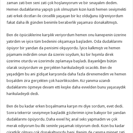
zaman zati ben seni zati çok hoşlanıyorum ve bir sınayalım dedim.
Hemen dudaklarıma yapıştı şok olmuştum kızın kasti hemen sevişmekti
zati erkek dostları ile cinsellik yaşayan bir kız olduğunu öğreniyordum
fakat daha ilk günden benimle beraberlik yaşaması donakaltmıştı.
Ben de öpücüklerine karşılık veriyordum hemen onu kanepenin üzerine
yatırdım ve iyice tüm bedenini okşamaya başladım. Oda dudaklarımı
öpüyor bir yandan da penisimi okşuyordu. İyice kalkmıştı ve hemen
pijamamı indirdim onun da üzerini soydum, kız bir hışımla direk
üzerime oturdu ve üzerimde zıplamaya başladı. Bayanlığını bütün
olarak seziyordum ve gerçekten harikuladeydi sıcacıktı. Ben de
yaşadığım bu ani gidişat karşısında daha fazla direnemedim ve hemen
boşaldım zira gerçekten çok hazırlıksızdım. Kız yanıma uzandı
dudaklarımı öpmeye devam etti keşke daha evvelden bunu yaşasaydık
harikuladeydi dedi.
Ben de bu kadar erken boşalmama karşın mı diye sordum, evet dedi.
Sonra tekerrür sevişmeye başladık gözlerimin içine bakıyor bir yandan
dudaklarımı öpüyordu. Daha evvel hiç anal seks yapmadım ve çok
merak ediyorum bu ilki seninle yaşamak istiyorum dedi. Kızın bu kadar
cüretkâr olması çok donakaltıyordu beni. Benim de canıma minnet zati