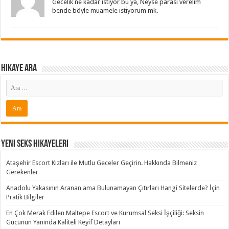
Gecelik ne kadar istiyor bu ya, Neyse parası verelim
bende böyle muamele istiyorum mk.
Hikaye ARA
Yeni Seks Hikayeleri
Ataşehir Escort Kızları ile Mutlu Geceler Geçirin. Hakkında Bilmeniz
Gerekenler
Anadolu Yakasının Aranan ama Bulunamayan Çıtırları Hangi Sitelerde? İçin
Pratik Bilgiler
En Çok Merak Edilen Maltepe Escort ve Kurumsal Seksi İşçiliği: Seksin
Gücünün Yanında Kaliteli Keyif Detayları