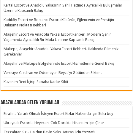
Kartal Escort ve Anadolu Yakası’nın Sahil Hattında Ayrıcalıklı Buluşmalar
Üzerine Kapsamlı Bakış
Kadıköy Escort ve Bostancı Escort: Kültürün, Eğlencenin ve Prestijin
Buluşma Noktası Rehberi
Ataşehir Escort ve Anadolu Yakası Escort Rehberi: Modern Şehir
Yaşamında Ayrıcalıklı Bir Mola Üzerine Kapsamlı Bakış
Maltepe, Ataşehir: Anadolu Yakası Escort Rehberi. Hakkında Bilmeniz
Gerekenler
Ataşehir ve Maltepe Bölgelerinde Escort Hizmetlerine Genel Bakış
Veresiye Yazdıran ve Ödemeyen Beyza’yı Götünden Siktim.
Kuzenim Beni İçirip Sabaha Kadar Sikti
Abazalardan Gelen Yorumlar
Etrafına Yararlı Olmak İsteyen Escort Kızlar Hakkında
için
Stilci bey
Ukraynalı Escortla Heyecanı Çok Dorukta Hissettim
için
Çınar
Tezgahtar Kız – Haldun Beyin Seks Hatırası
için
Yozgatlı