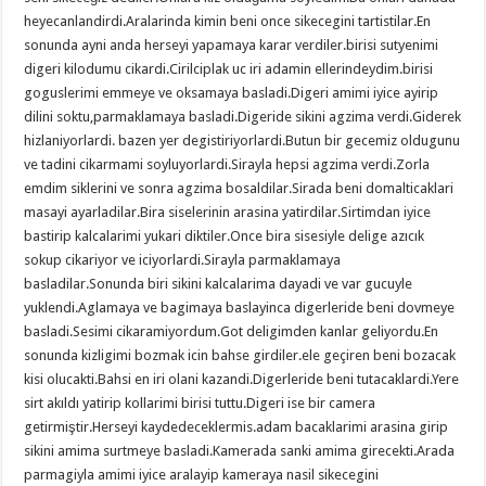
heyecanlandirdi.Aralarinda kimin beni once sikecegini tartistilar.En
sonunda ayni anda herseyi yapamaya karar verdiler.birisi sutyenimi
digeri kilodumu cikardi.Cirilciplak uc iri adamin ellerindeydim.birisi
goguslerimi emmeye ve oksamaya basladi.Digeri amimi iyice ayirip
dilini soktu,parmaklamaya basladi.Digeride sikini agzima verdi.Giderek
hizlaniyorlardi. bazen yer degistiriyorlardi.Butun bir gecemiz oldugunu
ve tadini cikarmami soyluyorlardi.Sirayla hepsi agzima verdi.Zorla
emdim siklerini ve sonra agzima bosaldilar.Sirada beni domalticaklari
masayi ayarladilar.Bira siselerinin arasina yatirdilar.Sirtimdan iyice
bastirip kalcalarimi yukari diktiler.Once bira sisesiyle delige azıcık
sokup cikariyor ve iciyorlardi.Sirayla parmaklamaya
basladilar.Sonunda biri sikini kalcalarima dayadi ve var gucuyle
yuklendi.Aglamaya ve bagimaya baslayinca digerleride beni dovmeye
basladi.Sesimi cikaramiyordum.Got deligimden kanlar geliyordu.En
sonunda kizligimi bozmak icin bahse girdiler.ele geçiren beni bozacak
kisi olucakti.Bahsi en iri olani kazandi.Digerleride beni tutacaklardi.Yere
sirt akıldı yatirip kollarimi birisi tuttu.Digeri ise bir camera
getirmiştir.Herseyi kaydedeceklermis.adam bacaklarimi arasina girip
sikini amima surtmeye basladi.Kamerada sanki amima girecekti.Arada
parmagiyla amimi iyice aralayip kameraya nasil sikecegini