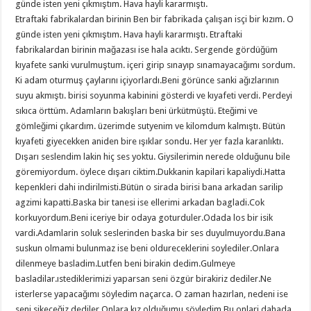
günde isten yeni çıkmıştım. Hava hayli kararmıştı.
Etraftaki fabrikalardan birinin Ben bir fabrikada çalışan isçi bir kızım. O
günde isten yeni çıkmıştım. Hava hayli kararmıştı. Etraftaki
fabrikalardan birinin mağazası ise hala acıktı. Sergende gördüğüm
kıyafete sanki vurulmuştum. içeri girip sınayıp sınamayacağımı sordum.
Ki adam oturmuş çaylarını içiyorlardı.Beni görünce sanki ağızlarının
suyu akmıştı. birisi soyunma kabinini gösterdi ve kıyafeti verdi. Perdeyi
sıkıca örttüm. Adamların bakışları beni ürkütmüştü. Eteğimi ve
gömleğimi çıkardım. üzerimde sutyenim ve kilomdum kalmıştı. Bütün
kıyafeti giyecekken aniden bire ışıklar sondu. Her yer fazla karanlıktı.
Dışarı seslendim lakin hiç ses yoktu. Giysilerimin nerede olduğunu bile
göremiyordum. öylece dışarı ciktim.Dukkanin kapilari kapaliydi.Hatta
kepenkleri dahi indirilmisti.Bütün o sirada birisi bana arkadan sarilip
agzimi kapatti.Baska bir tanesi ise ellerimi arkadan bagladi.Cok
korkuyordum.Beni iceriye bir odaya goturduler.Odada los bir isik
vardi.Adamlarin soluk seslerinden baska bir ses duyulmuyordu.Bana
suskun olmami bulunmaz ise beni oldureceklerini soylediler.Onlara
dilenmeye basladim.Lutfen beni birakin dedim.Gulmeye
basladilar.ıstediklerimizi yaparsan seni özgür birakiriz dediler.Ne
isterlerse yapacağımı söyledim naçarca. O zaman hazırlan, nedeni ise
seni sikeceğiz dediler.Onlara kız olduğumu söyledim.Bu onlari dahada