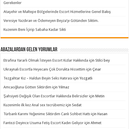
Gerekenler
Ataşehir ve Maltepe Bölgelerinde Escort Hizmetlerine Genel Bakış
Veresiye Yazdıran ve Ödemeyen Beyza’yı Götünden Siktim.
Kuzenim Beni İçirip Sabaha Kadar Sikti
Abazalardan Gelen Yorumlar
Etrafına Yararlı Olmak İsteyen Escort Kızlar Hakkında
için
Stilci bey
Ukraynalı Escortla Heyecanı Çok Dorukta Hissettim
için
Çınar
Tezgahtar Kız – Haldun Beyin Seks Hatırası
için
Yozgatlı
Amcaoğluna Götten Siktirdim
için
Yılmaz
Şahsiyeti Değişik Olan Escortlar Hakkında Belirsizler
için
Metin
Kuzenimle ilk kez Anal sex tecrübemiz
için
Sedat
Türbanlı Karımı Yeğenime Siktirdim Canlı Sohbet Hattı
için
Hasan
Fantezi Deyince Usuma Fetiş Escort Kadın Geliyor
için
Ahmet