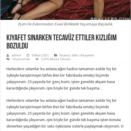
Eşim İle Evlenmeden Evvel Birliktelik Yaşamaya Başladık.
Kıyafet Sınarken Tecavüz Ettiler Kızlığım
Bozuldu
admin
9 Mart 2021
Tecavüz Seks Hikayeleri
14 yorumlar
5,010 Abaza Okudu
Herkeslere selamlar bu anlatacağım hadise tamamen asıldır hiç bir
öyküyle karıştırmayın lütfen Ben bir fabrikada emekçi biçimde
çalışıyorum. 25 yaşında bir genç kızım. işten genelde akşam hava
karardığında çıkıyorum. işte böyle bir günde tek başıma…
Herkeslere selamlar bu anlatacağım hadise tamamen asıldır hiç bir
öyküyle karıştırmayın lütfen Ben bir fabrikada emekçi biçimde
çalışıyorum. 25 yaşında bir genç kızım. işten genelde akşam hava
karardığında çıkıyorum. işte böyle bir günde tek başıma işten konuta
dönerken yaşadığım bir seks öyküsünü sizlerle paylaşmak istiyorum. O