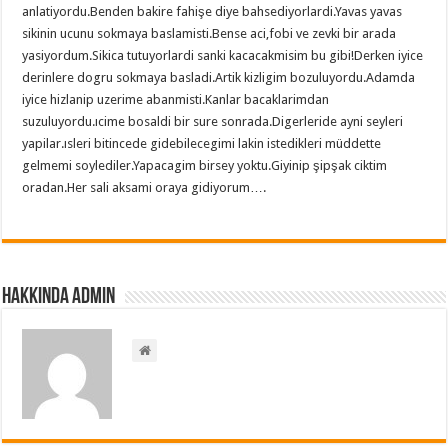
anlatiyordu.Benden bakire fahişe diye bahsediyorlardi.Yavas yavas
sikinin ucunu sokmaya baslamisti.Bense aci,fobi ve zevki bir arada
yasiyordum.Sikica tutuyorlardi sanki kacacakmisim bu gibi!Derken iyice
derinlere dogru sokmaya basladi.Artik kizligim bozuluyordu.Adamda
iyice hizlanip uzerime abanmisti.Kanlar bacaklarimdan
suzuluyordu.ıcime bosaldi bir sure sonrada.Digerleride ayni seyleri
yapilar.ısleri bitincede gidebilecegimi lakin istedikleri müddette
gelmemi soylediler.Yapacagim birsey yoktu.Giyinip şipşak ciktim
oradan.Her sali aksami oraya gidiyorum….
Hakkında admin