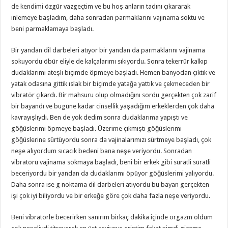
de kendimi özgür vazgeçtim ve bu hoş anların tadını çıkararak
inlemeye başladım, daha sonradan parmaklarını vajinama soktu ve
beni parmaklamaya başladı.
Bir yandan dil darbeleri atıyor bir yandan da parmaklarını vajinama
sokuyordu öbür eliyle de kalçalarımı sıkıyordu. Sonra tekerrür kalkıp
dudaklarımı ateşli biçimde öpmeye başladı. Hemen banyodan çıktık ve
yatak odasına gittik ıslak bir biçimde yatağa yattık ve çekmeceden bir
vibratör çıkardı. Bir mahsuru olup olmadığını sordu gerçekten çok zarif
bir bayandı ve bugüne kadar cinsellik yaşadığım erkeklerden çok daha
kavrayışlıydı. Ben de yok dedim sonra dudaklarıma yapıştı ve
göğüslerimi öpmeye başladı. Üzerime çıkmıştı göğüslerimi
göğüslerine sürtüyordu sonra da vajinalarımızı sürtmeye başladı, çok
neşe alıyordum sıcacık bedeni bana neşe veriyordu. Sonradan
vibratörü vajinama sokmaya başladı, beni bir erkek gibi süratli süratli
beceriyordu bir yandan da dudaklarımı öpüyor göğüslerimi yalıyordu.
Daha sonra ise g noktama dil darbeleri atıyordu bu bayan gerçekten
işi çok iyi biliyordu ve bir erkeğe göre çok daha fazla neşe veriyordu.
Beni vibratörle becerirken sanırım birkaç dakika içinde orgazm oldum