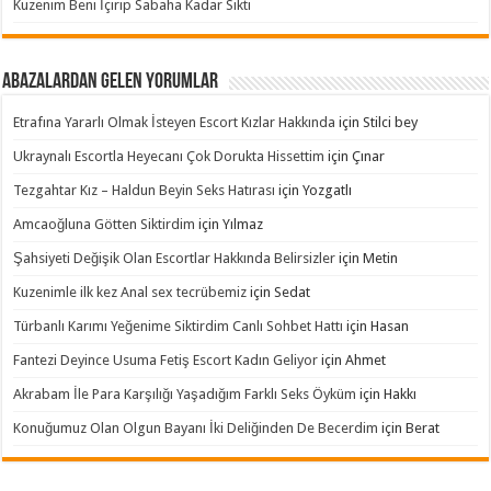
Kuzenim Beni İçirip Sabaha Kadar Sikti
Abazalardan Gelen Yorumlar
Etrafına Yararlı Olmak İsteyen Escort Kızlar Hakkında
için
Stilci bey
Ukraynalı Escortla Heyecanı Çok Dorukta Hissettim
için
Çınar
Tezgahtar Kız – Haldun Beyin Seks Hatırası
için
Yozgatlı
Amcaoğluna Götten Siktirdim
için
Yılmaz
Şahsiyeti Değişik Olan Escortlar Hakkında Belirsizler
için
Metin
Kuzenimle ilk kez Anal sex tecrübemiz
için
Sedat
Türbanlı Karımı Yeğenime Siktirdim Canlı Sohbet Hattı
için
Hasan
Fantezi Deyince Usuma Fetiş Escort Kadın Geliyor
için
Ahmet
Akrabam İle Para Karşılığı Yaşadığım Farklı Seks Öyküm
için
Hakkı
Konuğumuz Olan Olgun Bayanı İki Deliğinden De Becerdim
için
Berat