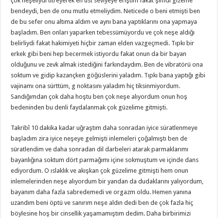
çok neşeliydi titreyerek en üst seviyeye eriştim fakat şimdi gizeme
bendeydi, ben de onu mutlu etmeliydim. Neticede o beni etmişti ben
de bu sefer onu altıma aldım ve aynı bana yaptıklarını ona yapmaya
başladım. Ben onları yaparken tebessümüyordu ve çok neşe aldığı
belirliydi fakat hakimiyeti hiçbir zaman elden vazgeçmedi. Tıpkı bir
erkek gibi beni hep becermek istiyordu fakat onun da bir bayan
olduğunu ve zevk almak istediğini farkındaydım. Ben de vibratörü ona
soktum ve gidip kazançken göğüslerini yaladım. Tıpkı bana yaptığı gibi
vajinamı ona sürttüm, g noktasını yaladım hiç tiksinmiyordum.
Sandığımdan çok daha hoştu ben çok neşe alıyordum onun hoş
bedeninden bu denli faydalanmak çok güzelime gitmişti.
Takribî 10 dakika kadar uğraştım daha sonradan iyice süratlenmeye
başladım zira iyice neşeye gelmişti inlemeleri çoğalmıştı ben de
süratlendim ve daha sonradan dil darbeleri atarak parmaklarımı
bayanlığına soktum dört parmağımı içine sokmuştum ve içinde dans
ediyordum. O ıslaklık ve akışkan çok güzelime gitmişti hem onun
inlemelerinden neşe alıyordum bir yandan da dudaklarını yalıyordum,
bayanım daha fazla sabredemedi ve orgazm oldu. Hemen yanına
uzandım beni öptü ve sanırım neşe aldın dedi ben de çok fazla hiç
böylesine hoş bir cinsellik yaşamamıştım dedim. Daha birbirimizi