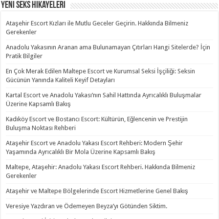
Yeni Seks Hikayeleri
Ataşehir Escort Kızları ile Mutlu Geceler Geçirin. Hakkında Bilmeniz
Gerekenler
Anadolu Yakasının Aranan ama Bulunamayan Çıtırları Hangi Sitelerde? İçin
Pratik Bilgiler
En Çok Merak Edilen Maltepe Escort ve Kurumsal Seksi İşçiliği: Seksin
Gücünün Yanında Kaliteli Keyif Detayları
Kartal Escort ve Anadolu Yakası’nın Sahil Hattında Ayrıcalıklı Buluşmalar
Üzerine Kapsamlı Bakış
Kadıköy Escort ve Bostancı Escort: Kültürün, Eğlencenin ve Prestijin
Buluşma Noktası Rehberi
Ataşehir Escort ve Anadolu Yakası Escort Rehberi: Modern Şehir
Yaşamında Ayrıcalıklı Bir Mola Üzerine Kapsamlı Bakış
Maltepe, Ataşehir: Anadolu Yakası Escort Rehberi. Hakkında Bilmeniz
Gerekenler
Ataşehir ve Maltepe Bölgelerinde Escort Hizmetlerine Genel Bakış
Veresiye Yazdıran ve Ödemeyen Beyza’yı Götünden Siktim.