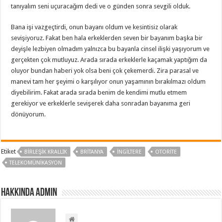
tanıyalım seni uçuracağım dedi ve o günden sonra sevgili olduk.
Bana işi vazgeçtirdi, onun bayanı oldum ve kesintisiz olarak
sevişiyoruz. Fakat ben hala erkeklerden seven bir bayanım başka bir
deyişle lezbiyen olmadım yalnızca bu bayanla cinsel ilişki yaşıyorum ve
gerçekten çok mutluyuz. Arada sırada erkeklerle kaçamak yaptığım da
oluyor bundan haberi yok olsa beni çok çekemerdi. Zira parasal ve
manevi tam her şeyimi o karşılıyor onun yaşamının bırakılmazı oldum
diyebilirim. Fakat arada sırada benim de kendimi mutlu etmem
gerekiyor ve erkeklerle sevişerek daha sonradan bayanıma geri
dönüyorum.
Etiket
BIRLEŞIK KRALLIK
BRITANYA
INGILTERE
OTORITE
TELEKOMÜNIKASYON
Hakkında admin