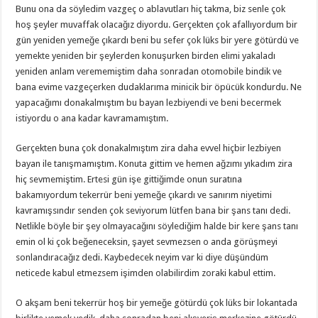
Bunu ona da söyledim vazgeç o ablavutları hiç takma, biz senle çok
hoş şeyler muvaffak olacağız diyordu. Gerçekten çok afallıyordum bir
gün yeniden yemeğe çıkardı beni bu sefer çok lüks bir yere götürdü ve
yemekte yeniden bir şeylerden konuşurken birden elimi yakaladı
yeniden anlam verememiştim daha sonradan otomobile bindik ve
bana evime vazgeçerken dudaklarıma minicik bir öpücük kondurdu. Ne
yapacağımı donakalmıştım bu bayan lezbiyendi ve beni becermek
istiyordu o ana kadar kavramamıştım.
Gerçekten buna çok donakalmıştım zira daha evvel hiçbir lezbiyen
bayan ile tanışmamıştım. Konuta gittim ve hemen ağzımı yıkadım zira
hiç sevmemiştim. Ertesi gün işe gittiğimde onun suratına
bakamıyordum tekerrür beni yemeğe çıkardı ve sanırım niyetimi
kavramışsındır senden çok seviyorum lütfen bana bir şans tanı dedi.
Netlikle böyle bir şey olmayacağını söylediğim halde bir kere şans tanı
emin ol ki çok beğeneceksin, şayet sevmezsen o anda görüşmeyi
sonlandıracağız dedi. Kaybedecek neyim var ki diye düşündüm
neticede kabul etmezsem işimden olabilirdim zoraki kabul ettim.
O akşam beni tekerrür hoş bir yemeğe götürdü çok lüks bir lokantada