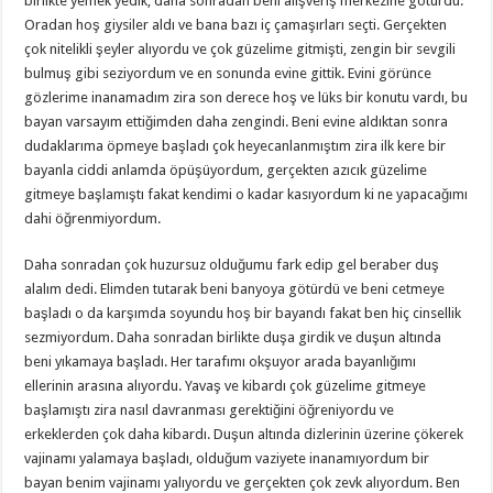
birlikte yemek yedik, daha sonradan beni alışveriş merkezine götürdü.
Oradan hoş giysiler aldı ve bana bazı iç çamaşırları seçti. Gerçekten
çok nitelikli şeyler alıyordu ve çok güzelime gitmişti, zengin bir sevgili
bulmuş gibi seziyordum ve en sonunda evine gittik. Evini görünce
gözlerime inanamadım zira son derece hoş ve lüks bir konutu vardı, bu
bayan varsayım ettiğimden daha zengindi. Beni evine aldıktan sonra
dudaklarıma öpmeye başladı çok heyecanlanmıştım zira ilk kere bir
bayanla ciddi anlamda öpüşüyordum, gerçekten azıcık güzelime
gitmeye başlamıştı fakat kendimi o kadar kasıyordum ki ne yapacağımı
dahi öğrenmiyordum.
Daha sonradan çok huzursuz olduğumu fark edip gel beraber duş
alalım dedi. Elimden tutarak beni banyoya götürdü ve beni cetmeye
başladı o da karşımda soyundu hoş bir bayandı fakat ben hiç cinsellik
sezmiyordum. Daha sonradan birlikte duşa girdik ve duşun altında
beni yıkamaya başladı. Her tarafımı okşuyor arada bayanlığımı
ellerinin arasına alıyordu. Yavaş ve kibardı çok güzelime gitmeye
başlamıştı zira nasıl davranması gerektiğini öğreniyordu ve
erkeklerden çok daha kibardı. Duşun altında dizlerinin üzerine çökerek
vajinamı yalamaya başladı, olduğum vaziyete inanamıyordum bir
bayan benim vajinamı yalıyordu ve gerçekten çok zevk alıyordum. Ben