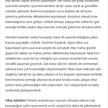
hep absürt sapan işlerde çalışmıştım. Her neyse işe gidip kazançken
işverenle tanıştım, işverenin kendine ait bir odası vardı ve genellikle
odadan çıkmazdı. Benle konuştuktan sonra kadının sık sık bizim
yanımıza gelmesine dikkatimden kaçmamıştı. Kesintisiz olarak bizim
bulunduğumuz yere geliyor sohbet etmeye çalışıyordu. Hatta bir gün
yemeğe birlikte çıkalım diye bana bir öneriyle geldi ben de kabul ettim.
Yemekte havadan sudan konuştuk, bana 43 yaşında olduğunu yalnız
başına yaşadığını söyledi. Güzel bir bayandı, olgun daha usu
başındaydı ayrıca parasal vaziyeti de çok iyiydi. Hep marka giysiler
giyiyordu takıları ve marka çantası dikkatimden kaçmamıştı fakat ben
erkeklerden seven bir kız olduğum için usumun ucundan bile onunla
cinsellik yaşamak geçmedi. Zati bana öyle bir izlenim de vermemişti
yalnızca beni çok hoşlandığını düşünmüştüm fakat onun maksadı öyle
değilmiş.Takribî bir ay daha çalıştım ve biz bayanla samimiyeti ilerlettik,
beni kesintisiz yemeğe çıkarıyordu arada sırada orada çalışan öbür
kızların beni çekemediğini fark ediyordum. Söz sokuyorlardı ve hatta
aralarında gülüşüyorlardı.
Sikiş öyküleri
Onlarla aramda iyice uçurum olmuştu yalnızca tek
konuştuğum şahıs işverenimdi ve bu vaziyet bizi daha da yakınlaştırdı.