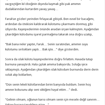
vazgeçtiğim kıl öbeğinin dışında kaymak gibi pak amımın
dudaklarından kurtardım yavaş yavaş…
Faruk’un gözleri yerinden fırlayacak gibiydi. Ben evvel bir bacağımı,
ardından da ötekisini kaldırarak külotumu çıkarmamı donmuş gibi
izliyordu. Kayınpederimin önünde anadan üryan kalmıştım. Ayağımdan
çıkardığım külodumu işaret parmağıma takarak ona doğru uzatıp,
“Bak bana neler yaptın, Faruk… Senin suratından, amımın suyu
külotumu sırılsıklam yaptı… Bak işte…” diye gösterdim.
Sonra da ıslak külotu kayınpederime doğru fırlattım. Havada tutup
burnuna yanaştırdı. Hala çıplak amıma bakıyordu. Soluğu iyice
sıklaşmıştı. Ayağımdan çıkardığım ıslak külodum burnunda derin derin
soluk alıp koklarken,
“Dün senin lekeli külotlarından birini banyoda buldum. Senin hoş
amının kokusunu alıp seni siktiğimi hayal ettim…” dedi.
“Gelinin olmam, oğlunun karısı olmam senin için mesele değil sanırım…
Vakayı buraya taşıdığına göre…”