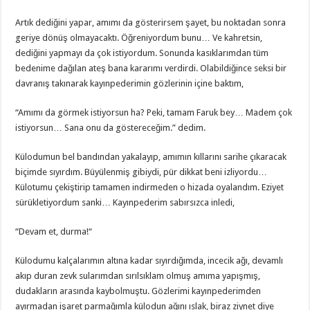
Artık dediğini yapar, amımı da gösterirsem şayet, bu noktadan sonra
geriye dönüş olmayacaktı. Öğreniyordum bunu… Ve kahretsin,
dediğini yapmayı da çok istiyordum. Sonunda kasıklarımdan tüm
bedenime dağılan ateş bana kararımı verdirdi. Olabildiğince seksi bir
davranış takınarak kayınpederimin gözlerinin içine baktım,
“Amımı da görmek istiyorsun ha? Peki, tamam Faruk bey… Madem çok
istiyorsun… Sana onu da göstereceğim.” dedim.
Külodumun bel bandından yakalayıp, amımın kıllarını sarihe çıkaracak
biçimde sıyırdım. Büyülenmiş gibiydi, pür dikkat beni izliyordu…
Külotumu çekiştirip tamamen indirmeden o hizada oyalandım. Eziyet
sürükletiyordum sanki… Kayınpederim sabırsızca inledi,
“Devam et, durma!“
Külodumu kalçalarımın altına kadar sıyırdığımda, incecik ağı, devamlı
akıp duran zevk sularımdan sırılsıklam olmuş amıma yapışmış,
dudakların arasında kaybolmuştu. Gözlerimi kayınpederimden
ayırmadan işaret parmağımla külodun ağını ıslak, biraz ziynet diye