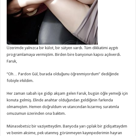
Üzerimde yalnızca bir külot, bir sütyen vardı. Tüm dikkatimi aygıtı
programlamaya vermiştim. Birden bire banyonun kapısı açılıverdi.
Faruk,
“Oh… Pardon Gül, burada olduğunu öğrenmiyordum” dediğinde
fobiyle irkildim.
Her zaman sabah işe gidip akşam gelen Faruk, bugün öğle yemeği için
konuta gelmiş. Elinde anahtar olduğundan geldiğinin farkında
olmamıştım. Hemen doğruldum ve utancından kızarmış suratımla
omuzumun üzerinden ona baktım.
Münasebetsiz bir vaziyetteydim. Banyoda yarı çıplak bir gidişattaydım
ve benim aksime, pek utanmış görünmeyen kayınpederimin hayran