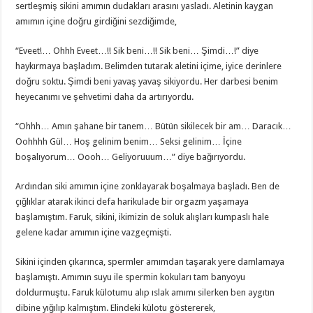
sertleşmiş sikini amımın dudakları arasını yasladı. Aletinin kaygan
amımın içine doğru girdiğini sezdiğimde,
“Eveet!… Ohhh Eveet…!! Sik beni…!! Sik beni… Şimdi…!” diye
haykırmaya başladım. Belimden tutarak aletini içime, iyice derinlere
doğru soktu. Şimdi beni yavaş yavaş sikiyordu. Her darbesi benim
heyecanımı ve şehvetimi daha da artırıyordu.
“Ohhh… Amın şahane bir tanem… Bütün sikilecek bir am… Daracık…
Oohhhh Gül… Hoş gelinim benim… Seksi gelinim… İçine
boşalıyorum… Oooh… Geliyoruuum…” diye bağırıyordu.
Ardından siki amımın içine zonklayarak boşalmaya başladı. Ben de
çığlıklar atarak ikinci defa harikulade bir orgazm yaşamaya
başlamıştım. Faruk, sikini, ikimizin de soluk alışları kumpaslı hale
gelene kadar amımın içine vazgeçmişti.
Sikini içinden çıkarınca, spermler amımdan taşarak yere damlamaya
başlamıştı. Amımın suyu ile spermin kokuları tam banyoyu
doldurmuştu. Faruk külotumu alıp ıslak amımı silerken ben aygıtın
dibine yığılıp kalmıştım. Elindeki külotu göstererek,