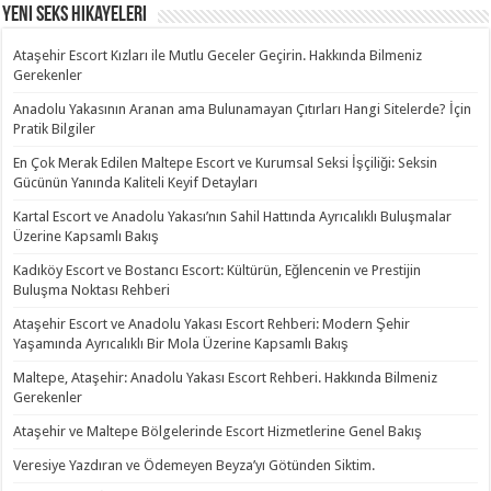
Yeni Seks Hikayeleri
Ataşehir Escort Kızları ile Mutlu Geceler Geçirin. Hakkında Bilmeniz
Gerekenler
Anadolu Yakasının Aranan ama Bulunamayan Çıtırları Hangi Sitelerde? İçin
Pratik Bilgiler
En Çok Merak Edilen Maltepe Escort ve Kurumsal Seksi İşçiliği: Seksin
Gücünün Yanında Kaliteli Keyif Detayları
Kartal Escort ve Anadolu Yakası’nın Sahil Hattında Ayrıcalıklı Buluşmalar
Üzerine Kapsamlı Bakış
Kadıköy Escort ve Bostancı Escort: Kültürün, Eğlencenin ve Prestijin
Buluşma Noktası Rehberi
Ataşehir Escort ve Anadolu Yakası Escort Rehberi: Modern Şehir
Yaşamında Ayrıcalıklı Bir Mola Üzerine Kapsamlı Bakış
Maltepe, Ataşehir: Anadolu Yakası Escort Rehberi. Hakkında Bilmeniz
Gerekenler
Ataşehir ve Maltepe Bölgelerinde Escort Hizmetlerine Genel Bakış
Veresiye Yazdıran ve Ödemeyen Beyza’yı Götünden Siktim.