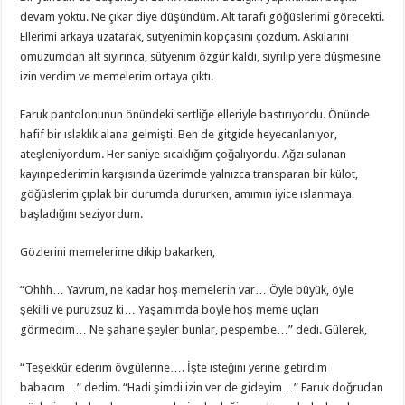
devam yoktu. Ne çıkar diye düşündüm. Alt tarafı göğüslerimi görecekti.
Ellerimi arkaya uzatarak, sütyenimin kopçasını çözdüm. Askılarını
omuzumdan alt sıyırınca, sütyenim özgür kaldı, sıyrılıp yere düşmesine
izin verdim ve memelerim ortaya çıktı.
Faruk pantolonunun önündeki sertliğe elleriyle bastırıyordu. Önünde
hafif bir ıslaklık alana gelmişti. Ben de gitgide heyecanlanıyor,
ateşleniyordum. Her saniye sıcaklığım çoğalıyordu. Ağzı sulanan
kayınpederimin karşısında üzerimde yalnızca transparan bir külot,
göğüslerim çıplak bir durumda dururken, amımın iyice ıslanmaya
başladığını seziyordum.
Gözlerini memelerime dikip bakarken,
“Ohhh… Yavrum, ne kadar hoş memelerin var… Öyle büyük, öyle
şekilli ve pürüzsüz ki… Yaşamımda böyle hoş meme uçları
görmedim… Ne şahane şeyler bunlar, pespembe…” dedi. Gülerek,
“Teşekkür ederim övgülerine…. İşte isteğini yerine getirdim
babacım…” dedim. “Hadi şimdi izin ver de gideyim…” Faruk doğrudan