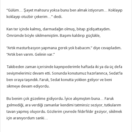
“Gülüm… Şayet mahsuru yoksa bunu ben almak istiyorum… Koklayıp
koklayıp otuzbir çekerim…” dedi.
Kan ter içinde kalmış, darmadağın olmuş, bitap gidişattaydım.
Ömrümde böyle sikilmemiştim. Başımı kaldırıp güçlükle,
“Artık masturbasyon yapmana gerek yok babacım.” diye cevapladım.
“Artık ben varım. Gelinin var.”
Takibeden zaman içerisinde kayınpederimle haftada iki ya da üç defa
sevişmelerimiz devam etti. Sonunda konutumuz hazırlanınca, Sedat’la
ben oraya taşındık. Faruk, Sedat konutta yokken geliyor ve beni
sikmeye devam ediyordu.
Bu benim çok güzelime gidiyordu. İyice alışmıştım buna… Faruk
gelmediği, ara verdiği zamanlar kendimi tatminsiz seziyor, tutkularım
tavan yapmış oluyordu. Gözlerim çevrede fıldırfıldır geziyor, sikilmek
için aranıyordum sanki…