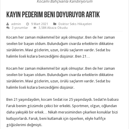
Kocamı Bahçivanla Kandırıyorum
Kayın pederim beni doyuruyor artık
admin
9 Mart 2021
Doktor Seks Hikayeleri
3 yorumlar
3,584 Abaza Okudu
Kocam her zaman mükemmel bir aşık olmuştur. Ben de her zaman
sevilen bir bayan oldum. Bulunduğum civarda erkeklerin dikkatine
sürüklerim. Mavi gözlerim, uzun, örülü saçlarım vardır. Sedat bu
halimle liseli kızlara benzediğimi düşünür. Ben 21…
Kocam her zaman mükemmel bir aşık olmuştur. Ben de her zaman
sevilen bir bayan oldum. Bulunduğum civarda erkeklerin dikkatine
sürüklerim. Mavi gözlerim, uzun, örülü saçlarım vardır. Sedat bu
halimle liseli kızlara benzediğimi düşünür.
Ben 21 yaşındaydım, kocam Sedat ise 25 yaşındaydı. Sedat’ın babası
Faruk benim gözümde çekici bir erkekti. Sportmen, olgun, oğlundan
daha yakışıklı bir erkek… Nikah merasiminden çıkarken konuklar bizi
kutluyorlardı. Faruk, beni kutlamak için öperken, eliyle hafifçe
göğüslerimi değmişti.