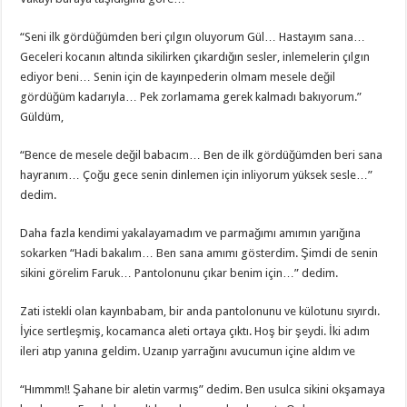
“Seni ilk gördüğümden beri çılgın oluyorum Gül… Hastayım sana…
Geceleri kocanın altında sikilirken çıkardığın sesler, inlemelerin çılgın
ediyor beni… Senin için de kayınpederin olmam mesele değil
gördüğüm kadarıyla… Pek zorlamama gerek kalmadı bakıyorum.”
Güldüm,
“Bence de mesele değil babacım… Ben de ilk gördüğümden beri sana
hayranım… Çoğu gece senin dinlemen için inliyorum yüksek sesle…”
dedim.
Daha fazla kendimi yakalayamadım ve parmağımı amımın yarığına
sokarken “Hadi bakalım… Ben sana amımı gösterdim. Şimdi de senin
sikini görelim Faruk… Pantolonunu çıkar benim için…” dedim.
Zati istekli olan kayınbabam, bir anda pantolonunu ve külotunu sıyırdı.
İyice sertleşmiş, kocamanca aleti ortaya çıktı. Hoş bir şeydi. İki adım
ileri atıp yanına geldim. Uzanıp yarrağını avucumun içine aldım ve
“Hımmm!! Şahane bir aletin varmış” dedim. Ben usulca sikini okşamaya