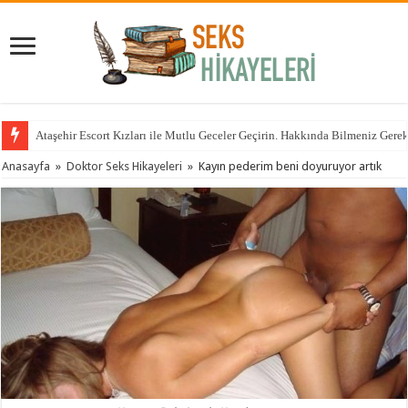
Ataşehir Escort Kızları ile Mutlu Geceler Geçirin. Hakkında Bilmeniz Gere
Anadolu Yakasının Aranan ama Bulunamayan Çıtırları Hangi Sitelerde? İçin 
Anasayfa
»
Doktor Seks Hikayeleri
»
Kayın pederim beni doyuruyor artık