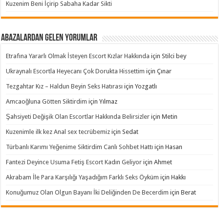
Kuzenim Beni İçirip Sabaha Kadar Sikti
Abazalardan Gelen Yorumlar
Etrafına Yararlı Olmak İsteyen Escort Kızlar Hakkında
için
Stilci bey
Ukraynalı Escortla Heyecanı Çok Dorukta Hissettim
için
Çınar
Tezgahtar Kız – Haldun Beyin Seks Hatırası
için
Yozgatlı
Amcaoğluna Götten Siktirdim
için
Yılmaz
Şahsiyeti Değişik Olan Escortlar Hakkında Belirsizler
için
Metin
Kuzenimle ilk kez Anal sex tecrübemiz
için
Sedat
Türbanlı Karımı Yeğenime Siktirdim Canlı Sohbet Hattı
için
Hasan
Fantezi Deyince Usuma Fetiş Escort Kadın Geliyor
için
Ahmet
Akrabam İle Para Karşılığı Yaşadığım Farklı Seks Öyküm
için
Hakkı
Konuğumuz Olan Olgun Bayanı İki Deliğinden De Becerdim
için
Berat