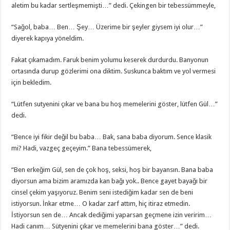
aletim bu kadar sertleşmemişti…” dedi. Çekingen bir tebessümmeyle,
“Sağol, baba… Ben… Şey… Üzerime bir şeyler giysem iyi olur…”
diyerek kapıya yöneldim.
Fakat çıkamadım. Faruk benim yolumu keserek durdurdu. Banyonun
ortasında durup gözlerimi ona diktim. Suskunca baktım ve yol vermesi
için bekledim.
“Lütfen sutyenini çıkar ve bana bu hoş memelerini göster, lütfen Gül…”
dedi.
“Bence iyi fikir değil bu baba… Bak, sana baba diyorum. Sence klasik
mi? Hadi, vazgeç geçeyim.” Bana tebessümerek,
“Ben erkeğim Gül, sen de çok hoş, seksi, hoş bir bayansın. Bana baba
diyorsun ama bizim aramızda kan bağı yok.. Bence gayet bayağı bir
cinsel çekim yaşıyoruz. Benim seni istediğim kadar sen de beni
istiyorsun. İnkar etme… O kadar zarf attım, hiç itiraz etmedin.
İstiyorsun sen de… Ancak dediğimi yaparsan geçmene izin veririm…
Hadi canım… Sütyenini çıkar ve memelerini bana göster…” dedi.