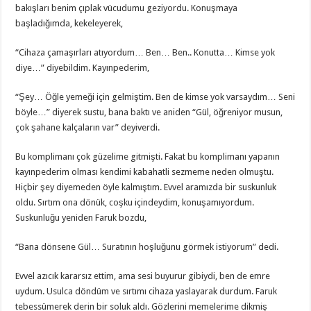
bakışları benim çıplak vücudumu geziyordu. Konuşmaya
başladığımda, kekeleyerek,
“Cihaza çamaşırları atıyordum… Ben… Ben.. Konutta… Kimse yok
diye…” diyebildim. Kayınpederim,
“Şey… Öğle yemeği için gelmiştim. Ben de kimse yok varsaydım… Seni
böyle…” diyerek sustu, bana baktı ve aniden “Gül, öğreniyor musun,
çok şahane kalçaların var” deyiverdi.
Bu komplimanı çok güzelime gitmişti. Fakat bu komplimanı yapanın
kayınpederim olması kendimi kabahatli sezmeme neden olmuştu.
Hiçbir şey diyemeden öyle kalmıştım. Evvel aramızda bir suskunluk
oldu. Sırtım ona dönük, coşku içindeydim, konuşamıyordum.
Suskunluğu yeniden Faruk bozdu,
“Bana dönsene Gül… Suratının hoşluğunu görmek istiyorum” dedi.
Evvel azıcık kararsız ettim, ama sesi buyurur gibiydi, ben de emre
uydum. Usulca döndüm ve sırtımı cihaza yaslayarak durdum. Faruk
tebessümerek derin bir soluk aldı. Gözlerini memelerime dikmiş