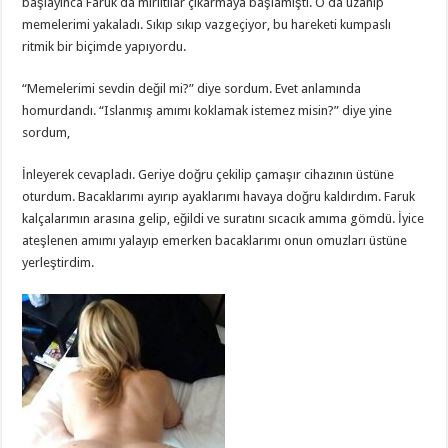
başlayınca Faruk da mırıltılar çıkarmaya başlamıştı. O da uzanıp
memelerimi yakaladı. Sıkıp sıkıp vazgeçiyor, bu hareketi kumpaslı
ritmik bir biçimde yapıyordu.
“Memelerimi sevdin değil mi?” diye sordum. Evet anlamında
homurdandı. “Islanmış amımı koklamak istemez misin?” diye yine
sordum,
İnleyerek cevapladı. Geriye doğru çekilip çamaşır cihazının üstüne
oturdum. Bacaklarımı ayırıp ayaklarımı havaya doğru kaldırdım. Faruk
kalçalarımın arasına gelip, eğildi ve suratını sıcacık amıma gömdü. İyice
ateşlenen amımı yalayıp emerken bacaklarımı onun omuzları üstüne
yerleştirdim.