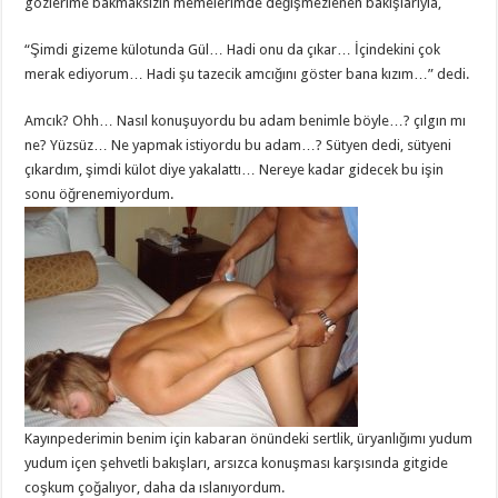
gözlerime bakmaksızın memelerimde değişmezlenen bakışlarıyla,
“Şimdi gizeme külotunda Gül… Hadi onu da çıkar… İçindekini çok
merak ediyorum… Hadi şu tazecik amcığını göster bana kızım…” dedi.
Amcık? Ohh… Nasıl konuşuyordu bu adam benimle böyle…? çılgın mı
ne? Yüzsüz… Ne yapmak istiyordu bu adam…? Sütyen dedi, sütyeni
çıkardım, şimdi külot diye yakalattı… Nereye kadar gidecek bu işin
sonu öğrenemiyordum.
Kayınpederimin benim için kabaran önündeki sertlik, üryanlığımı yudum
yudum içen şehvetli bakışları, arsızca konuşması karşısında gitgide
coşkum çoğalıyor, daha da ıslanıyordum.