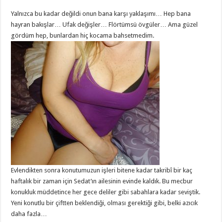
Yalnızca bu kadar değildi onun bana karşı yaklaşımı… Hep bana
hayran bakışlar… Ufak değişler… Flörtümsü övgüler… Ama güzel
gördüm hep, bunlardan hiç kocama bahsetmedim.
Evlendikten sonra konutumuzun işleri bitene kadar takribî bir kaç
haftalık bir zaman için Sedat’ın ailesinin evinde kaldık. Bu mecbur
konukluk müddetince her gece deliler gibi sabahlara kadar seviştik.
Yeni konutlu bir çiftten beklendiği, olması gerektiği gibi, belki azıcık
daha fazla…