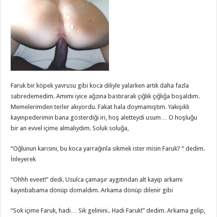
Faruk bir köpek yavrusu gibi koca diliyle yalarken artık daha fazla
sabredemedim. Amımı iyice ağzına bastırarak çığlık çığlığa boşaldım.
Memelerimden terler akıyordu. Fakat hala doymamıştım. Yakışıklı
kayınpederimin bana gösterdiği iri, hoş aletteydi usum… O hoşluğu
bir an evvel içime almalıydım. Soluk soluğa,
“Oğlunun karısını, bu koca yarrağınla sikmek ister misin Faruk? “ dedim.
İnleyerek
“Ohhh eveet!” dedi. Usulca çamaşır aygıtından alt kayıp arkamı
kayınbabama dönüp domaldım. Arkama dönüp dilenir gibi
“Sok içime Faruk, hadi… Sik gelinini.. Hadi Faruk!” dedim. Arkama gelip,