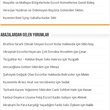
Ataşehir ve Maltepe Bölgelerinde Escort Hizmetlerine Genel Bakış
Veresiye Yazdıran ve Ödemeyen Beyza’yı Götünden Siktim.
Kuzenim Beni İçirip Sabaha Kadar Sikti
Abazalardan Gelen Yorumlar
Etrafına Yararlı Olmak İsteyen Escort Kızlar Hakkında
için
Stilci bey
Ukraynalı Escortla Heyecanı Çok Dorukta Hissettim
için
Çınar
Tezgahtar Kız – Haldun Beyin Seks Hatırası
için
Yozgatlı
Amcaoğluna Götten Siktirdim
için
Yılmaz
Şahsiyeti Değişik Olan Escortlar Hakkında Belirsizler
için
Metin
Kuzenimle ilk kez Anal sex tecrübemiz
için
Sedat
Türbanlı Karımı Yeğenime Siktirdim Canlı Sohbet Hattı
için
Hasan
Fantezi Deyince Usuma Fetiş Escort Kadın Geliyor
için
Ahmet
Akrabam İle Para Karşılığı Yaşadığım Farklı Seks Öyküm
için
Hakkı