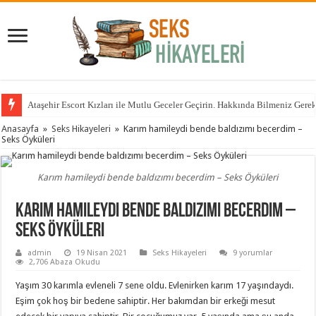
Ataşehir Escort Kızları ile Mutlu Geceler Geçirin. Hakkında Bilmeniz Gere
Anasayfa
»
Seks Hikayeleri
»
Karım hamileydi bende baldızımı becerdim –
Seks Öyküleri
Karım hamileydi bende baldızımı becerdim – Seks Öyküleri
Karım hamileydi bende baldızımı becerdim –
Seks Öyküleri
admin
19 Nisan 2021
Seks Hikayeleri
9 yorumlar
2,706 Abaza Okudu
Yaşım 30 karımla evleneli 7 sene oldu. Evlenirken karım 17 yaşındaydı.
Eşim çok hoş bir bedene sahiptir. Her bakımdan bir erkeği mesut