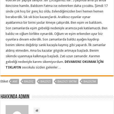
edecek bir yapıya sahiptir. Bir çocuğumuz var. 5 yaşında ama şu anda
ikincisine hamile. Baldızım Fatma ise evlenirken daha çocuktu. Şimdi 17
sinde çok hoş bir genç kız oldu. Evlendiğimizden beri hemen hemen
beraberdik. Sık sık bize kazançlardı. Aralıksız oyunlar oynar
ayaklarımızı bir birini yaslar itmeye çalışırdık. Ben eşim ve baldızım.
Son zamanlarda eşim gebeliği nedeniyle aramıza pek katılamazdı. Ben
baldız ve oğlum birlikte oynardık. Oğlum ve eşim erkenden uyur biz
oyunlara devam ederdik. Son zamanlarda baldız ayağını kaydırıp
benim sikime değdirip sanki kazayla kaymış gibi yapardı. İlk zamanlar
aldırış etmedim. Ama bu kazalar gitgide artmaya başladı. Benim
sikimde uyanmaya kalkmaya başladı. Zati uzun zamandır. Karımın
gebeliği nedeniyle karımı sikemiyordum.
DEVAMINI OKUMAK İÇİN
TIKLAYIN
sexokulu sizden gelenler…
Etiket
AMI
BALDIZ
BALDIZI
BALDIZI SIKTIM
BALDIZIM
Hakkında admin