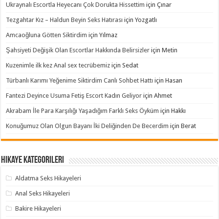
Ukraynalı Escortla Heyecanı Çok Dorukta Hissettim
için
Çınar
Tezgahtar Kız – Haldun Beyin Seks Hatırası
için
Yozgatlı
Amcaoğluna Götten Siktirdim
için
Yılmaz
Şahsiyeti Değişik Olan Escortlar Hakkında Belirsizler
için
Metin
Kuzenimle ilk kez Anal sex tecrübemiz
için
Sedat
Türbanlı Karımı Yeğenime Siktirdim Canlı Sohbet Hattı
için
Hasan
Fantezi Deyince Usuma Fetiş Escort Kadın Geliyor
için
Ahmet
Akrabam İle Para Karşılığı Yaşadığım Farklı Seks Öyküm
için
Hakkı
Konuğumuz Olan Olgun Bayanı İki Deliğinden De Becerdim
için
Berat
Hikaye Kategorileri
Aldatma Seks Hikayeleri
Anal Seks Hikayeleri
Bakire Hikayeleri