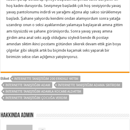
hoş kadını duruyordu. Sevişmeye başladık çok hoş sevişiyordu yavaş
yavaş pantolonumu indirdi ve yarağımı ağzına alıp sakso sürüklemeye
başladı. Şahane yalıyordu kendimi ondan alamıyordum sonra yatağa
uzandırıp onun o seksi ayaklarından yalamaya başlayarak amına gittim
amı tüysüzdü ve şahane görünüyordu. Sonra yavaş yavaş amına
girdim ama anal seks aşığı olduğunu söyledi bende ilk postayı
amından siktim ikinci postamı götünden sikerek devam ettik gün boyu
çılgınlar gibi sikiştik artık bu biçimde kaçamak seks yaparak bir
birimizin sekse olan açlığımızı yatıştırıyoruz.
Etiket
INTERNETTE TANIŞTIĞIM 200 ERKEKLE YATTIM
INTERNETTE TANIŞTIĞIM ADAM
INTERNETTE TANIŞTIĞIM ADAMA SIKTIRDIM
INTERNETTE TANIŞTIĞIM ADAMLA KOCAMI ALDATTIM
INTERNETTE TANIŞTIĞIM ÇOCUĞA VERDIM
Hakkında admin