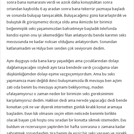
sonra bana numarasını verdi ve azıcık daha konuştuktan sonra
ortandan kayboldu 6 ay aradan sonra bana tekerrür yazmaya başladı
ve sonunda buluşup tanışacaktık. Buluşacağımız günü kararlaştırdık ve
buluştuk ilk görüşmemiz dostça oldu ama ikimizde bir birimizi
beğenmiştik seks yaşamımızdan bahsetmeye başladık telefonda
kendisi eşinin onu iyi sikemediğini filan anlatıyordu bende karımın seks
mevzusunda ne kadar noksan olduğunu anlatıyordum. Sonundan
katlanamadım ve Hülya ben senden çok seviyorum dedim.
Aynı duyguyu oda bana karşı yaşadığını ama çocuklarından dolayı
dağılamayacağını söyledi aynı tasa bendede vardı çocuğuma olan
düşkünlüğümden dolayı eşime vazgeçemiyordum. Ama bu seks
yapmamıza mani değildi ikinci buluşmamızda ilk mevzuyu ben açtım
zati oda benim bu mevzuyu açmamı bekliyormuş, maden
ufalayamıyoruz o zaman neden bir birimizin seks gereksinimini
karşılamıyoruz dedim. Haklısın dedi ama nerede yapacağız dedi bende
konuttan çok ne var diyerek internetten günlük kiralık konut aramaya
başladım. Evun lük olmasını seçim ettim neticede benimle birlikte
olacak bayan çok hoştu onu sıradan bir konutta sikmek istemedim. Evu
buldum ve rezervasyon yaptırdım bir hafta sonrasına o zamana kadar
sabretmek zorundaydım zira benim ile eşsiz bir seks yaşayıp ve sürekli