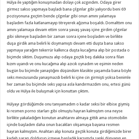
Hülya ile yaptığım konuşmadan dolayı çok azgındım. Odaya girer
girmez sakso yapmaya başladı bana çılgınlar gibi yalıyordu beni 69
pozisyonuna geçtim bende çılgınlar gibi onun amını yalamaya
başladım fazla katlanamayıp titreyerek ağzıma boşaldı. Domalttım onu
amını yalamaya devam ettim sonra yavaş yavaş içine girdim çılgınlar
gibi sikmeye başladım bir zaman sonra içene boşladım ve birlikte
duşa girdik ama belirli ki doymamıştı devam etti duşta bana sakso
yapmaya yarağım tekerrür kalkınca duşta kucağıma alıp bir postada o
biçimde siktim. Duşumuzu alıp odaya geçtik beş dakika sonra filan
kızım uyandı ve onu kucağıma alıp azıcık oynadım ve eşimin neden
bugün bu biçimde yanaştığını düşündüm klasikte yaşamda bana böyle
seks mevzusunda yanaşmazdı belirli ki içine cin girmişti yoksa benimle
her zaman bu biçimde seks yapsa asla kandırmazdım onu, ertesi günü
oldu ve Hülya ile buluşmak için konuttan çıktım.
Hülyayı gördüğümde onu tanıyamadım o kadar seksi bir elbise giymiş
ki resmen porno starları gibi olmuştu hayran kalmıştım ona neyse
birlikte yakaladığım konutun anahtarını almaya gittik ama otomobilin
içinde başladım daha onun bacakları okşamaya bayana resmen
hayran kalmıştım. Anahtarı alıp konuta geçtik konuta girdiğimizde birer
kadeh şarap doldurup içmeye başladık karşımda sanki dünyanın en