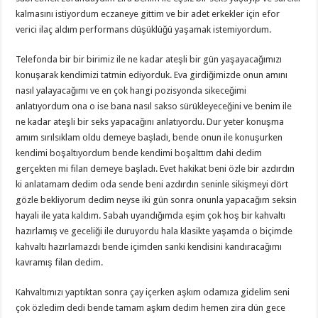
kalmasını istiyordum eczaneye gittim ve bir adet erkekler için efor
verici ilaç aldım performans düşüklüğü yaşamak istemiyordum.
Telefonda bir bir birimiz ile ne kadar ateşli bir gün yaşayacağımızı
konuşarak kendimizi tatmin ediyorduk. Eva girdiğimizde onun amını
nasıl yalayacağımı ve en çok hangi pozisyonda sikeceğimi
anlatıyordum ona o ise bana nasıl sakso sürükleyeceğini ve benim ile
ne kadar ateşli bir seks yapacağını anlatıyordu. Dur yeter konuşma
amım sırılsıklam oldu demeye başladı, bende onun ile konuşurken
kendimi boşaltıyordum bende kendimi boşalttım dahi dedim
gerçekten mi filan demeye başladı. Evet hakikat beni özle bir azdırdın
ki anlatamam dedim oda sende beni azdırdın seninle sikişmeyi dört
gözle bekliyorum dedim neyse iki gün sonra onunla yapacağım seksin
hayali ile yata kaldım. Sabah uyandığımda eşim çok hoş bir kahvaltı
hazırlamış ve geceliği ile duruyordu hala klasikte yaşamda o biçimde
kahvaltı hazırlamazdı bende içimden sanki kendisini kandıracağımı
kavramış filan dedim.
Kahvaltımızı yaptıktan sonra çay içerken aşkım odamıza gidelim seni
çok özledim dedi bende tamam aşkım dedim hemen zira dün gece