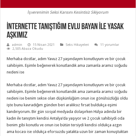
İşverenimin Seksi Karısını Kesintisiz Sikiyorum
İnternette Tanıştığım Evlu Bayan İle Yasak
Aşkımız
admin
15 Nisan 2021
Seks Hikayeleri
11 yorumlar
2,505 Abaza Okudu
Merhaba dostlar, adım Yavuz 27 yaşındayım konutluyum ve bir çocuk
sahibiyim. Eşimle beğenerek konutlandık ama zamanla aramız soğudu
nedeni ise
Merhaba dostlar, adım Yavuz 27 yaşındayım konutluyum ve bir çocuk
sahibiyim. Eşimle beğenerek konutlandık ama zamanla aramız soğudu
nedeni ise benim sekse olan düşkünlüğüm onun ise gönülsüzlüğü oldu
işte bunu kavradığım günden beri aralıksız fırsat buldukça eşimi
kandırıyorum. Bir gün sosyal medyada dolaşırken Hülya adında bir
kadın ile tanıştım kendisi Antalya’da yaşıyor ve 2 çocuk sahibiydi oda
benim gibi konutlu ve onun ise bütün tersiydi kendisi oldukça azgın
ama kocası ise oldukça eforsuzdu yatakta uzun bir zaman konuştuktan