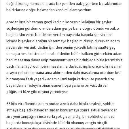
değildi konuşmamıza o arada biz yeniden bakışıyor ben bacaklarından
baldırlarına doğru bakmadan kendimi alamıyordum
Aradan kısa bir zaman geçti kadının kocasının kulağına bir şeyler
söylediğini gördüm o anda adam geriye bana doğru döndü ve bakıp
başınla slm verdi bende slm verdim bayanda başınla slm verince
içimde bişeyler olacağını hissetmeye başladım durup dururken adam
neden slm versinki dedim içimden benim yükselti bitmiş saatte geç
olmuştu hesabı istedim hesabı ödedim bütün kalktım gidecektim adam
beni masasına davet edip zamanınız varsa bir dublede bizle içermisiniz
dedi inanamıyordum beni masalarına davet etmişlerdi içerdiki insanlar
acayip çe baktılar bana ama aldırmadım dahi masalarına oturdum kısa
bir tanışma faslı yaşadık adamın ismi tanju kadının ise pınardı size
bayandan laf edeyim pınar esmer hoşu şahane bir vucudu var
göğüsleri füze gibi deyimi yerindeyse
55 kilo etraflarında adam ondan azıcık daha kilolu sayılırdı, sohbet
etmeye başladık havadan sudan konuşmaya sonra aktüel şeylerden
zira yeni tanıştığınız insanlarla çok gizeme dışı bir sohbet olamazdı
başlarda konuştukça ikisininde kültürlü okumuş zengin bir çift