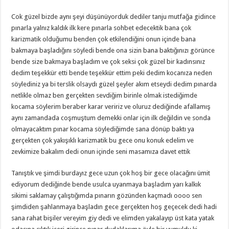
Cok güzel bizde aynı şeyi düşünüyorduk dediler tanju mutfağa gidince
pınarla yalnız kaldık ilk kere pınarla sohbet edecektik bana çok
karizmatik olduğumu benden çok etkilendiğini onun içinde bana
bakmaya başladığını söyledi bende ona sizin bana baktığınızı görünce
bende size bakmaya başladım ve çok seksi çok güzel bir kadınsınız
dedim teşekkür etti bende teşekkür ettim peki dedim kocanıza neden
söylediniz ya bi terslik olsaydı güzel şeyler akım etseydi dedim pınarda
netlikle olmaz ben gerçekten sevdiğim birinle olmak istediğimde
kocama söylerim beraber karar veririz ve oluruz dediğinde afallamış
aynı zamandada coşmuştum demekki onlar için ilk değildin ve sonda
olmayacaktım pınar kocama söylediğimde sana dönüp baktı ya
gerçekten çok yakışıklı karizmatik bu gece onu konuk edelim ve
zevkimize bakalım dedi onun içinde seni masamıza davet ettik
Tanıştık ve şimdi burdayız gece uzun çok hoş bir gece olacağını ümit
ediyorum dediğinde bende usulca uyanmaya başladım yarı kalkık
sikimi saklamay çalıştığımda pınarın gözünden kaçmadı oooo sen
şimdiden şahlanmaya başladın gece gerçekten hoş geçecek dedi hadi
sana rahat bişiler vereyim giy dedi ve elimden yakalayıp üst kata yatak