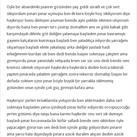
Öyle bir abandımki pıanrın gözünden yaş geldi süratli ve çok sert
sikiyordum pınarı pınar uçmuştu ben ilk kere böyle hoş sikiliyorum diye
haykırıyor bunu dinleyen asuman benide aynı şeklde sikmeni istiyorum
diyordu bana ben pınarı ters çevirip domalltım amı ve götü kabak gibi
karşımdaydı dilimle göt deliğini yalamaya başladım pınar kavramıştı
gayemi kalçalarını kıvırmaya başladı ben yaladıkça inliyordu yarrağımı
okşamaya başladı elinle yakalayıp arka deliğini yasladı hadi
erkeğimmm burdan sik beni dedi bende başını sokmaya çalıştım ama
girmiyordu pınar yanındaki sehpada krem var sür onu dedi bende seni
kremsiz sikmek istiyorum haykırdıra haykırdıra dedim bolca tükürük
yaptım pınarada yalattım yarrağımı sonra tekerrür domaltıp başını bir
defada soktum içine pınar böyle büyük bir yarrakla siklmemiş
götünden onun içinde çok güç girmişti kafası ama
Haykırıyor yerleri tırnaklarınla yoluyordu ben aldırmadım daha sert
sokmaya başladım yarısı içindeydi pınar küfür ediyordu orospuçocuğu
yırrtın götümü diye tanju bana karımı haykırdır onu sert sik demeye
başladı pınar kocasınada bir küfür salladı bende seni siktiriken öyle
yapacağım görürsün sen dedi ben içinde gidip geliyordum pınarın
ama yarısı hala dışındaydı pınara azıcık duralım alışsın dedim azıcık