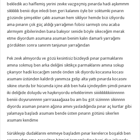
bekledik acı haiflemiş yerini zevke vazgeçmiş pınarda hadi aşkımmm
sikkkkk beniii diye inledi ben geri kalanını öyle bir soktumki pınarın
gözünde şimşekler çaktı asuman hem sikliyor hemde bizi izliyordu
ama pınarın çok güç aldığı yarrağımın fobisi sarmıştı onu acaba
alırmıyım gibilerinden bana bakıyor senide böyle sikeceğim merak
etme diyordum asumana asuman benim kalın damarlı yarrağımı
gördükten sonra sanırım tanjunun yarrağından
Pek zevk almıyordu ve gözü kesintisiz bizdeydi pınar parmaklarını
amına sokmuş ben arka deliğini siktikçe parmaklarını amına sokup
çıkarıyor hadii kocacğım sende önden sik diyordu kocasına kocası
asumanı üstünden kaldırdı yanımıza gelip alta yattı pınarda kocasını
sikine oturdu bir hücumda içine aldı ben hala içindeydim şimdi pınarın
iki deliğide doluydu ve haykırıyordu erkeklerimm siiiiikkkkkiiiinnnnn
beniiii doyurunnnnn yarrraaaağaaa bu am bu göt sizinnnn sikinnnn
diyordu asuman pınarın ağzına amını yasladığında pınar aç kurtlar gibi
yalamaya başladı asumanı bende üsten pınarın götünü sikerlen
asumanı kendime
Sürükleyip dudaklarını emmeye başladım pınar kerelerce boşaldı ben