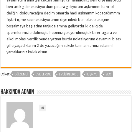
sayamadım ama gerçekten bitmişti tamamladınız beni diye inliyordu
ben artık gelmek istiyordum pınara geliyorum aşkımmm hazır ol
deliğini dolduracağım dedim pınarda hadi aşkımmm kocacağımmm
fışkırt içime sezmek istiyorumm diye inledi ben oluk oluk içine
boşalmaya başladım tanjuda amına geliyordu iki deliğide
spermlerimizle dolmuştu hepimiz çok yorulmuştuk birer sigara ve
alkol molası verdik bende yazımı burda noktalıyorum devamını bisex
çifle yaşadıklarım 2 de yazacağım seksle kalın amlarınız sulanmıl
yarraklarınız kalkık olsun.
Etiket
DÜZENLI
EVLILERDE
EVLILIKLERDE
ILIŞKIYE
SEX
Hakkında admin