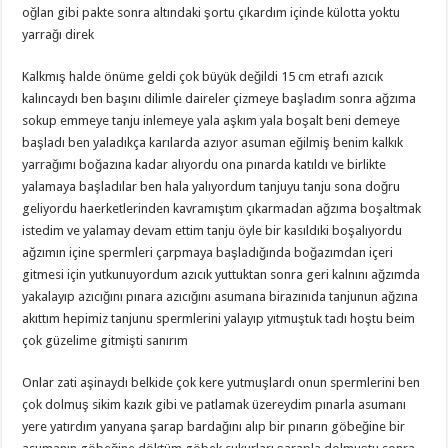
oğlan gibi pakte sonra altındaki şortu çıkardım içinde külotta yoktu
yarrağı direk
Kalkmış halde önüme geldi çok büyük değildi 15 cm etrafı azıcık
kalıncaydı ben başını dilimle daireler çizmeye başladım sonra ağzıma
sokup emmeye tanju inlemeye yala aşkım yala boşalt beni demeye
başladı ben yaladıkça karılarda azıyor asuman eğilmiş benim kalkık
yarrağımı boğazına kadar alıyordu ona pınarda katıldı ve birlikte
yalamaya başladılar ben hala yalıyordum tanjuyu tanju sona doğru
geliyordu haerketlerinden kavramıştım çıkarmadan ağzıma boşaltmak
istedim ve yalamay devam ettim tanju öyle bir kasıldıki boşalıyordu
ağzımın içine spermleri çarpmaya başladığında boğazımdan içeri
gitmesi için yutkunuyordum azıcık yuttuktan sonra geri kalnını ağzımda
yakalayıp azıcığını pınara azıcığını asumana birazınıda tanjunun ağzına
akıttım hepimiz tanjunu spermlerini yalayıp yıtmuştuk tadı hoştu beim
çok güzelime gitmişti sanırım
Onlar zati aşinaydı belkide çok kere yutmuşlardı onun spermlerini ben
çok dolmuş sikim kazık gibi ve patlamak üzereydim pınarla asumanı
yere yatırdım yanyana şarap bardağını alıp bir pınarın göbeğine bir