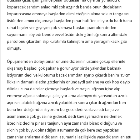
odasına çıktık içeri girince pınar dudaklarıma öyle bir yumuldu ki
koparacak sandım anladımki çok azgındı bende onun dudaklarını
koparırcasına emmeye başladım elimi eteğinin altına sokup tangasını
üstünden amını okşamaya başladım pınar hafiften inliyordu hadi bana
rahat bişiler ver giyeyim çok sıkmaya başladı pantolon dedim
soyunmamı söyledi bende evvel üstümdeki gömleği sonra altımdaki
pantolonu çıkardım slip külotımla kalmıştım ama yarrağım kazık gibi
olmuştu
Öpüşmemden dolayı pınar önüme dizlerinin üstüne çöküp ellerinle
okşamay başladı çok şahane görünüyor birde yakından bakmak
istiyorum dedi ve külotumu bacaklarımdan sıyırıp çıkardı benim 19 cm
lik kalın damarlı aletim gözlerinin önündeydi şahane ya çok hoş deyip
dilinle ucuna daireler çizmeye başladı ve başını ağzının içine alıp
emmeye ağzına sokmaya çalışıyor ama alamıyordu yarısından azıcık
aşırısını alabildi ağzına azıcık yaladıktan sonra çıkardı ağzından ben
bunu her deliğimde istiyorum bu gece dedi ve ilave etti tanju ve
asumanında çok güzeline gidecek dedi kavrayamadım ne demek
istediniz dedim pınara tanjunun aynı zamanda bisex olduğunu ve
sikinin çok büyük olmadığını asumanında çok kere sex yaptıkları
zamanlar aralarına aldıklarını asumanla lez ilişkide yaşadıklarını anlattı