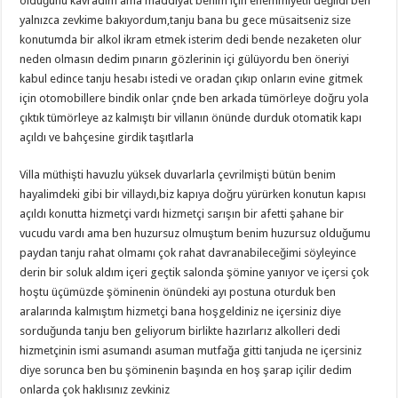
olduğunu kavradım ama maddiyat benim için ehemmiyetli değildi ben
yalnızca zevkime bakıyordum,tanju bana bu gece müsaitseniz size
konutumda bir alkol ikram etmek isterim dedi bende nezaketen olur
neden olmasın dedim pınarın gözlerinin içi gülüyordu ben öneriyi
kabul edince tanju hesabı istedi ve oradan çıkıp onların evine gitmek
için otomobillere bindik onlar çnde ben arkada tümörleye doğru yola
çıktık tümörleye az kalmıştı bir villanın önünde durduk otomatik kapı
açıldı ve bahçesine girdik taşıtlarla
Villa müthişti havuzlu yüksek duvarlarla çevrilmişti bütün benim
hayalimdeki gibi bir villaydı,biz kapıya doğru yürürken konutun kapısı
açıldı konutta hizmetçi vardı hizmetçi sarışın bir afetti şahane bir
vucudu vardı ama ben huzursuz olmuştum benim huzursuz olduğumu
paydan tanju rahat olmamı çok rahat davranabileceğimi söyleyince
derin bir soluk aldım içeri geçtik salonda şömine yanıyor ve içersi çok
hoştu üçümüzde şöminenin önündeki ayı postuna oturduk ben
aralarında kalmıştım hizmetçi bana hoşgeldiniz ne içersiniz diye
sorduğunda tanju ben geliyorum birlikte hazırlarız alkolleri dedi
hizmetçinin ismi asumandı asuman mutfağa gitti tanjuda ne içersiniz
diye sorunca ben bu şöminenin başında en hoş şarap içilir dedim
onlarda çok haklısınız zevkiniz