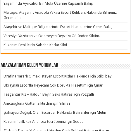
Yaşamında Ayrıcalıklı Bir Mola Üzerine Kapsamlı Bakış
Maltepe, Ataşehir: Anadolu Yakası Escort Rehberi. Hakkında Bilmeniz
Gerekenler
Ataşehir ve Maltepe Bölgelerinde Escort Hizmetlerine Genel Bakış
Veresiye Yazdıran ve Ödemeyen Beyza’yı Götünden Siktim.
Kuzenim Beni İçirip Sabaha Kadar Sikti
Abazalardan Gelen Yorumlar
Etrafına Yararlı Olmak İsteyen Escort Kızlar Hakkında
için
Stilci bey
Ukraynalı Escortla Heyecanı Çok Dorukta Hissettim
için
Çınar
Tezgahtar Kız – Haldun Beyin Seks Hatırası
için
Yozgatlı
Amcaoğluna Götten Siktirdim
için
Yılmaz
Şahsiyeti Değişik Olan Escortlar Hakkında Belirsizler
için
Metin
Kuzenimle ilk kez Anal sex tecrübemiz
için
Sedat
Türbanlı Karımı Yeğenime Siktirdim Canlı Sohbet Hattı
için
Hasan