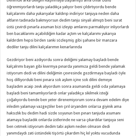
benimde arka deliğim kaşınmaya başlamıştı ama onlar bunu
öğrenmiyorlardı tanju yaladıkça yalıyor beni çıldırtıyordu bende
kalçalarımı daha yukarıyalar kaldırıp indiriyor tanjuya neden daha
altların tadınada bakmıyorsun dedim tanju sinyali almıştı beni surat
üstü çevirdi pınarla asuman bizi izleyip amlarını parmaklıyor inliyorlardı
ben bacaklarımı açabildiğim kadar açtım ve kalçalarımı yukarıya
kaldırdım hepsi birden sanki sözleşmiş gibi şahane bir manzara
dediler tanju dilini kalçalarımın kenarlarında
Gezdiriyor beni azdıyordu sonra deliğimi yalamay başladı bende
kalçalrımı bayan gibi kıvırmya pınarda yanımıza geldi bende yalamak
istiyorum dedi ve dilini deliğimin çevresinde gezdirmaya başladı öyle
hoş dilliyorduki beni pınara sok aşkım içine sok dilini demeye
başladım acaip zevk alıyordum sonra asumanda geldi oda yalamaya
başladı beni tamamlıyorlardı onlar yaladıkça sikilmek isteği
çoğalıyordu bende ben yeter direnemiyorum sonra devam edelim diye
inledim yalamayı vazgeçtiler ben çırıl üryandım onlarsa giyinik ama
haksızlık bu dedim hadi sizde soyunun ben pınarı tanjuda asumanı
atamaya başladık onlarda üstlerinde ne varsa çıkardılar tanjuya seni
ben cetmek istiyorum dedim tabi aşkım neden olmasın dedi
yanımdaydı zati üstündeki tişörtü çıkardım hiç kıl yoktu vucudunda