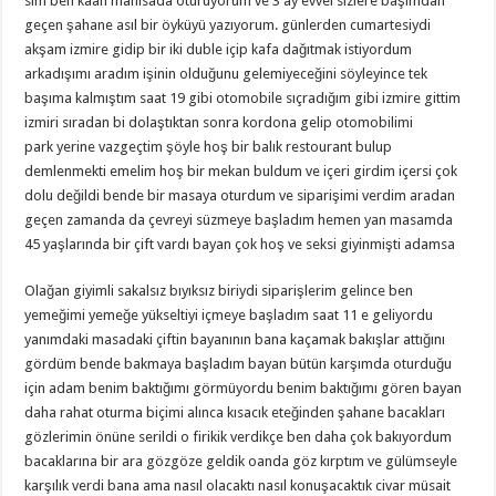
slm ben kaan manisada oturuyorum ve 3 ay evvel sizlere başımdan
geçen şahane asıl bir öyküyü yazıyorum. günlerden cumartesiydi
akşam izmire gidip bir iki duble içip kafa dağıtmak istiyordum
arkadışımı aradım işinin olduğunu gelemiyeceğini söyleyince tek
başıma kalmıştım saat 19 gibi otomobile sıçradığım gibi izmire gittim
izmiri sıradan bi dolaştıktan sonra kordona gelip otomobilimi
park yerine vazgeçtim şöyle hoş bir balık restourant bulup
demlenmekti emelim hoş bir mekan buldum ve içeri girdim içersi çok
dolu değildi bende bir masaya oturdum ve siparişimi verdim aradan
geçen zamanda da çevreyi süzmeye başladım hemen yan masamda
45 yaşlarında bir çift vardı bayan çok hoş ve seksi giyinmişti adamsa
Olağan giyimli sakalsız bıyıksız biriydi siparişlerim gelince ben
yemeğimi yemeğe yükseltiyi içmeye başladım saat 11 e geliyordu
yanımdaki masadaki çiftin bayanının bana kaçamak bakışlar attığını
gördüm bende bakmaya başladım bayan bütün karşımda oturduğu
için adam benim baktığımı görmüyordu benim baktığımı gören bayan
daha rahat oturma biçimi alınca kısacık eteğinden şahane bacakları
gözlerimin önüne serildi o firikik verdikçe ben daha çok bakıyordum
bacaklarına bir ara gözgöze geldik oanda göz kırptım ve gülümseyle
karşılık verdi bana ama nasıl olacaktı nasıl konuşacaktık civar müsait