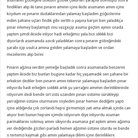
asumanın göbeğine döktüm göbek çukurları şarapla dolmuştu sonra
fındikları alıp iki tane pınarın amının içine ikide asumanın amını içine
koydum ve pınarın dudaklarından yalamay başladım göğüslerine
indim şahane uçları fındık gibi serttti o yaşına karşın ben yaladıkça
pınar inlemey başlamıştı onu vazgeçip asuma geçtim aynını onada
yaptım şimdi ikiside inliyor hadi erkeğimiz yala bizi sikkkk bizi
diyorlardı asumanıda azıcık yaladıktan sonra pınarın göbeğindeki
şarabı içip usulca amına geldim yalamaya başladım ve ordan
mezelerimi alıp birini
Pınarın ağzına verdim yemeğe başladık sonra asumanada benzerini
yaptım ikiside biz bunları bugüne kadar hiç yaşamadık sen şahane bir
erkeksin dediler ben pınarın amını tekerrür yalamaya başladım pınar
inliyordu hadi erkeğim sokkkk artık şu yarrağını amımın derinliklerinde
istiyorum dedi bende sırt üstü uzandım pınarı üstüme sürükleyip
yarrağımın üstüne oturmasını söyledim pınar hemen dediğimi yaptı
içine aldığında çok zorlandı hepsi girmemişti zati ama almak içinde can
atıyor ben bunun hepsini içimde istiyorum diye inliyordu asuman
parmaklarını sokmuş amını sikiyordu asumana gel aşkım amını ağzıma
ver dediğimde gözleri parladı hemen ağzımın üstüne oturdu ve bende
o tertemzi kaymak gibi amını yalamaya dilimi içine derinliklere