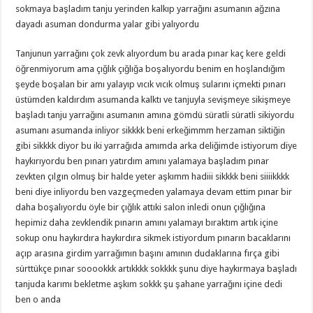
sokmaya başladım tanju yerinden kalkıp yarrağını asumanın ağzına
dayadı asuman dondurma yalar gibi yalıyordu
Tanjunun yarrağını çok zevk alıyordum bu arada pınar kaç kere geldi
öğrenmiyorum ama çığlık çığlığa boşalıyordu benim en hoşlandığım
şeyde boşalan bir amı yalayıp vıcık vıcık olmuş sularını içmekti pınarı
üstümden kaldırdım asumanda kalktı ve tanjuyla sevişmeye sikişmeye
başladı tanju yarrağını asumanın amına gömdü süratli süratli sikiyordu
asumanı asumanda inliyor sikkkk beni erkeğimmm herzaman siktiğin
gibi sikkkk diyor bu iki yarrağıda amımda arka deliğimde istiyorum diye
haykırıyordu ben pınarı yatırdım amını yalamaya başladım pınar
zevkten çılgın olmuş bir halde yeter aşkımm hadiii sikkkk beni siiiikkkk
beni diye inliyordu ben vazgeçmeden yalamaya devam ettim pınar bir
daha boşalıyordu öyle bir çığlık attıki salon inledi onun çığlığına
hepimiz daha zevklendik pınarın amını yalamayı bıraktım artık içine
sokup onu haykırdıra haykırdıra sikmek istiyordum pınarın bacaklarını
açıp arasına girdim yarrağımın başını amının dudaklarına fırça gibi
sürttükçe pınar sooookkk artıkkkk sokkkk şunu diye haykırmaya başladı
tanjuda karımı bekletme aşkım sokkk şu şahane yarrağını içine dedi
ben o anda