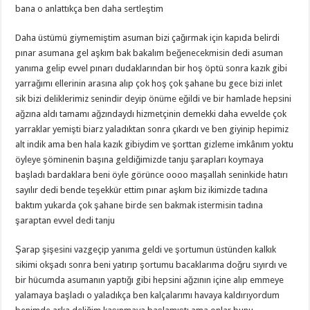
bana o anlattıkça ben daha sertleştim
Daha üstümü giymemiştim asuman bizi çağırmak için kapıda belirdi
pınar asumana gel aşkım bak bakalım beğenecekmisin dedi asuman
yanıma gelip evvel pınarı dudaklarından bir hoş öptü sonra kazık gibi
yarrağımı ellerinin arasına alıp çok hoş çok şahane bu gece bizi inlet
sik bizi deliklerimiz senindir deyip önüme eğildi ve bir hamlade hepsini
ağzına aldı tamamı ağzındaydı hizmetçinin demekki daha evvelde çok
yarraklar yemişti biarz yaladıktan sonra çıkardı ve ben giyinip hepimiz
alt indik ama ben hala kazık gibiydim ve şorttan gizleme imkânım yoktu
öyleye şöminenin başına geldiğimizde tanju şarapları koymaya
başladı bardaklara beni öyle görünce oooo maşallah seninkide hatırı
sayılır dedi bende teşekkür ettim pınar aşkım biz ikimizde tadına
baktım yukarda çok şahane birde sen bakmak istermisin tadına
şaraptan evvel dedi tanju
Şarap şişesini vazgeçip yanıma geldi ve şortumun üstünden kalkık
sikimi okşadı sonra beni yatırıp şortumu bacaklarıma doğru sıyırdı ve
bir hücumda asumanın yaptığı gibi hepsini ağzının içine alıp emmeye
yalamaya başladı o yaladıkça ben kalçalarımı havaya kaldırıyordum