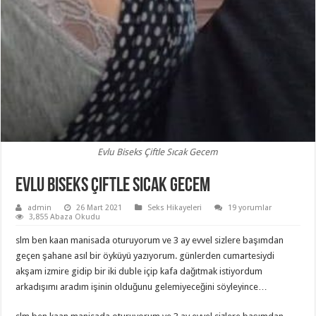
Evlu Biseks Çiftle Sıcak Gecem
Evlu Biseks Çiftle Sıcak Gecem
admin
26 Mart 2021
Seks Hikayeleri
19 yorumlar
3,855 Abaza Okudu
slm ben kaan manisada oturuyorum ve 3 ay evvel sizlere başımdan
geçen şahane asıl bir öyküyü yazıyorum. günlerden cumartesiydi
akşam izmire gidip bir iki duble içip kafa dağıtmak istiyordum
arkadışımı aradım işinin olduğunu gelemiyeceğini söyleyince…