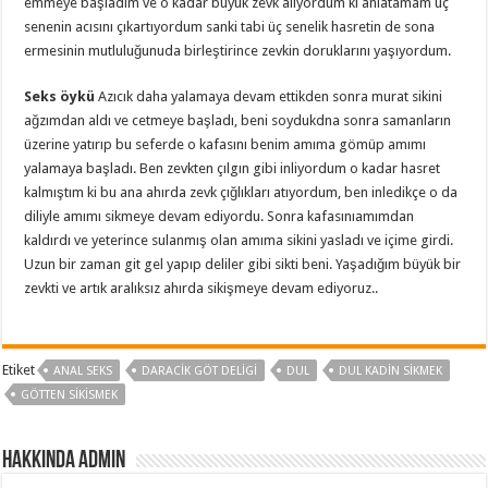
emmeye başladım ve o kadar büyük zevk alıyordum ki anlatamam üç
senenin acısını çıkartıyordum sanki tabi üç senelik hasretin de sona
ermesinin mutluluğunuda birleştirince zevkin doruklarını yaşıyordum.
Seks öykü
Azıcık daha yalamaya devam ettikden sonra murat sikini
ağzımdan aldı ve cetmeye başladı, beni soydukdna sonra samanların
üzerine yatırıp bu seferde o kafasını benim amıma gömüp amımı
yalamaya başladı. Ben zevkten çılgın gibi inliyordum o kadar hasret
kalmıştım ki bu ana ahırda zevk çığlıkları atıyordum, ben inledikçe o da
diliyle amımı sikmeye devam ediyordu. Sonra kafasınıamımdan
kaldırdı ve yeterince sulanmış olan amıma sikini yasladı ve içime girdi.
Uzun bir zaman git gel yapıp deliler gibi sikti beni. Yaşadığım büyük bir
zevkti ve artık aralıksız ahırda sikişmeye devam ediyoruz..
Etiket
ANAL SEKS
DARACIK GÖT DELIGI
DUL
DUL KADIN SIKMEK
GÖTTEN SIKISMEK
Hakkında admin