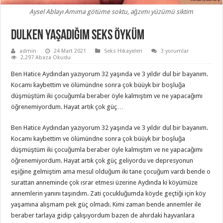
Aysel Ablayı Amıma götüme soktu, ağzımı yüzümü siktim
Dulken Yaşadığım Seks Öyküm
admin
24 Mart 2021
Seks Hikayeleri
3 yorumlar
2,297 Abaza Okudu
Ben Hatice Aydından yazıyorum 32 yaşında ve 3 yıldır dul bir bayanım.
Kocamı kaybettim ve ölümündne sonra çok büüyk bir boşluğa
düşmüştüm iki çocuğumla beraber öyle kalmıştım ve ne yapacağımı
öğrenemiyordum. Hayat artık çok güç…
Ben Hatice Aydından yazıyorum 32 yaşında ve 3 yıldır dul bir bayanım.
Kocamı kaybettim ve ölümündne sonra çok büüyk bir boşluğa
düşmüştüm iki çocuğumla beraber öyle kalmıştım ve ne yapacağımı
öğrenemiyordum. Hayat artık çok güç geliyordu ve depresyonun
eşiğine gelmiştim ama mesul olduğum iki tane çocuğum vardı bende o
surattan anneminde çok ısrar etmesi üzerine Aydında ki köyümüze
annemlerin yanını taşındım. Zati çocukluğumda köyde geçtiği için köy
yaşamına alışmam pek güç olmadı. Kimi zaman bende annemler ile
beraber tarlaya gidip çalışıyordum bazen de ahırdaki hayvanlara