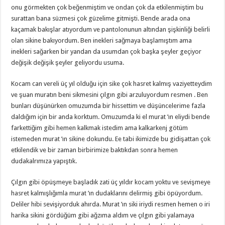
onu görmekten çok beğenmiştim ve ondan çok da etkilenmiştim bu
surattan bana süzmesi çok güzelime gitmişti. Bende arada ona
kaçamak bakışlar atıyordum ve pantolonunun altından şişkinliği belirli
olan sikine bakıyordum. Ben inekleri sağmaya başlamıştım ama
inekleri sağarken bir yandan da usumdan çok başka şeyler geçiyor
değişik değişik şeyler geliyordu usuma.
Kocam can vereli üç yıl olduğu için sike çok hasret kalmış vaziyetteydim
ve şuan muratın beni sikmesini çılgın gibi arzuluyordum resmen . Ben
bunları düşünürken omuzumda bir hissettim ve düşüncelerime fazla
daldığım için bir anda korktum. Omuzumda ki el murat ’ın eliydi bende
farkettiğim gibi hemen kalkmak istedim ama kalkarkenj götüm
istemeden murat ’ın sikine dokundu. Ee tabi ikimizde bu gidişattan çok
etkilendik ve bir zaman birbirimize baktıkdan sonra hemen
dudakalrımıza yapıştık.
Çılgın gibi öpüşmeye başladık zati üç yıldır kocam yoktu ve sevişmeye
hasret kalmışlığımla murat ’ın dudaklarını delirmiş gibi öpüyordum.
Deliler hibi sevişiyorduk ahırda. Murat ’ın siki iriydi resmen hemen o iri
harika sikini gördüğüm gibi ağzıma aldım ve çılgın gibi yalamaya