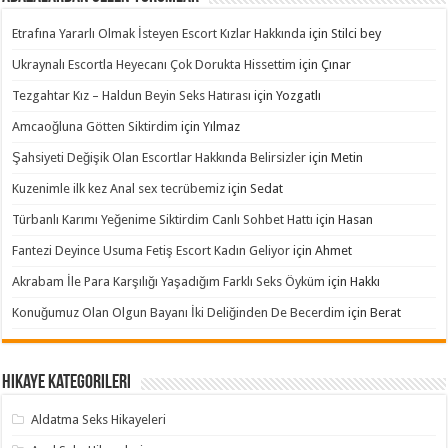
Etrafına Yararlı Olmak İsteyen Escort Kızlar Hakkında
için
Stilci bey
Ukraynalı Escortla Heyecanı Çok Dorukta Hissettim
için
Çınar
Tezgahtar Kız – Haldun Beyin Seks Hatırası
için
Yozgatlı
Amcaoğluna Götten Siktirdim
için
Yılmaz
Şahsiyeti Değişik Olan Escortlar Hakkında Belirsizler
için
Metin
Kuzenimle ilk kez Anal sex tecrübemiz
için
Sedat
Türbanlı Karımı Yeğenime Siktirdim Canlı Sohbet Hattı
için
Hasan
Fantezi Deyince Usuma Fetiş Escort Kadın Geliyor
için
Ahmet
Akrabam İle Para Karşılığı Yaşadığım Farklı Seks Öyküm
için
Hakkı
Konuğumuz Olan Olgun Bayanı İki Deliğinden De Becerdim
için
Berat
Hikaye Kategorileri
Aldatma Seks Hikayeleri