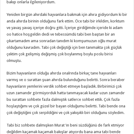
bakıp onlarla ilgileniyordum.
Yeniden birgün ahırdaki hayvanlara bakmak için ahıra gidiyordum ki bir
anda ahırda birinin olduğunu fark ettim. Öce tabi bir irkildim, korktum
ve yavaş yavaş içeriye doğru gitti. İçeriye girdiğimde içeride ki adam
oo hatice hoşgeldin dedi ve tebessümdü tabi ben baştan bir an
çıkartamadım ama sonradan tanıdım ki komşumuzun oğlu murat
olduğunu kavradım. Tabi çok değiştiği için ben tanımakta çok güçlük
çektim çok gelişmiş değişmiş çok boylanmış boylu poslu birisi
olmuştu.
Bizim hayvanların olduğu ahırda onalrında birkaç tane hayvanları
varmış ve o surattan şuan ahırda bulunduğunu belirtti. Sonra beraber
hayvanların yemlerini verdik sohbet etmeye başladık. Birbirimizi çok
uzun zamandır görmüyorduk hatta tanımayacak kadar uzun zamandır
bu surattan sohbete fazla dalmıştık satlerce sohbet ettik. Çok fazla
hoşlaştığımı ve çok güzel bir bayan olduğumu belirtti. Tabi bende ona
çok değiştiğini çok serpildiğini ve çok yakışıklı biri olduğunu söyledim.
Tabi biz sohbete dalmışken Murat ’ın beni süzdüğünü de fark etmiyor
değildim kaçamak kaçamak bakışlar atıyordu bana ama tabi bende