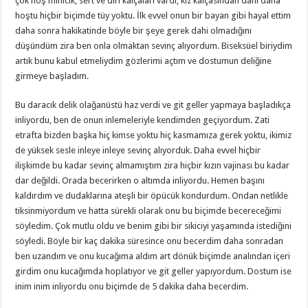
çok hoş minicik, sert ve diri kalçaları vardı, kız kalçasından dahi daha
hoştu hiçbir biçimde tüy yoktu. İlk evvel onun bir bayan gibi hayal ettim
daha sonra hakikatinde böyle bir şeye gerek dahi olmadığını
düşündüm zira ben onla olmaktan sevinç alıyordum. Biseksüel biriydim
artık bunu kabul etmeliydim gözlerimi açtım ve dostumun deliğine
girmeye başladım.
Bu daracık delik olağanüstü haz verdi ve git geller yapmaya başladıkça
inliyordu, ben de onun inlemeleriyle kendimden geçiyordum. Zati
etrafta bizden başka hiç kimse yoktu hiç kasmamıza gerek yoktu, ikimiz
de yüksek sesle inleye inleye sevinç alıyorduk. Daha evvel hiçbir
ilişkimde bu kadar sevinç almamıştım zira hiçbir kızın vajinası bu kadar
dar değildi. Orada becerirken o altımda inliyordu. Hemen başını
kaldırdım ve dudaklarına ateşli bir öpücük kondurdum. Ondan netlikle
tiksinmiyordum ve hatta sürekli olarak onu bu biçimde becereceğimi
söyledim. Çok mutlu oldu ve benim gibi bir sikiciyi yaşamında istediğini
söyledi. Böyle bir kaç dakika süresince onu becerdim daha sonradan
ben uzandım ve onu kucağıma aldım art dönük biçimde analından içeri
girdim onu kucağımda hoplatıyor ve git geller yapıyordum. Dostum ise
inim inim inliyordu onu biçimde de 5 dakika daha becerdim.