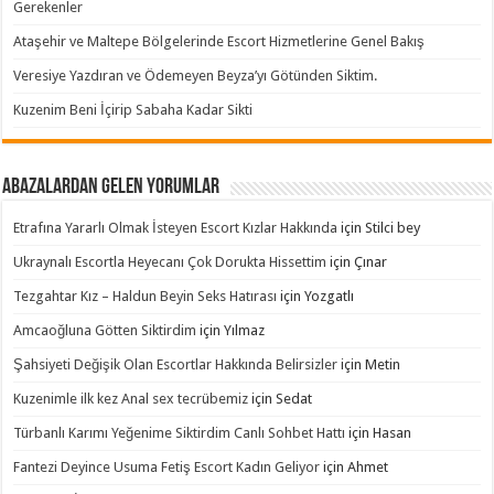
Gerekenler
Ataşehir ve Maltepe Bölgelerinde Escort Hizmetlerine Genel Bakış
Veresiye Yazdıran ve Ödemeyen Beyza’yı Götünden Siktim.
Kuzenim Beni İçirip Sabaha Kadar Sikti
Abazalardan Gelen Yorumlar
Etrafına Yararlı Olmak İsteyen Escort Kızlar Hakkında
için
Stilci bey
Ukraynalı Escortla Heyecanı Çok Dorukta Hissettim
için
Çınar
Tezgahtar Kız – Haldun Beyin Seks Hatırası
için
Yozgatlı
Amcaoğluna Götten Siktirdim
için
Yılmaz
Şahsiyeti Değişik Olan Escortlar Hakkında Belirsizler
için
Metin
Kuzenimle ilk kez Anal sex tecrübemiz
için
Sedat
Türbanlı Karımı Yeğenime Siktirdim Canlı Sohbet Hattı
için
Hasan
Fantezi Deyince Usuma Fetiş Escort Kadın Geliyor
için
Ahmet