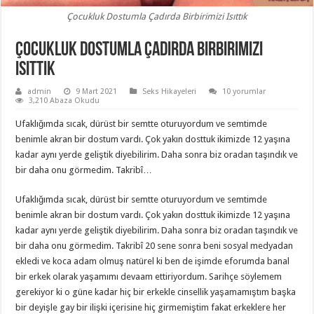
Çocukluk Dostumla Çadırda Birbirimizi Isıttık
Çocukluk Dostumla Çadırda Birbirimizi
Isıttık
admin
9 Mart 2021
Seks Hikayeleri
10 yorumlar
3,210 Abaza Okudu
Ufaklığımda sıcak, dürüst bir semtte oturuyordum ve semtimde
benimle akran bir dostum vardı. Çok yakın dosttuk ikimizde 12 yaşına
kadar aynı yerde geliştik diyebilirim. Daha sonra biz oradan taşındık ve
bir daha onu görmedim. Takribî…
Ufaklığımda sıcak, dürüst bir semtte oturuyordum ve semtimde
benimle akran bir dostum vardı. Çok yakın dosttuk ikimizde 12 yaşına
kadar aynı yerde geliştik diyebilirim. Daha sonra biz oradan taşındık ve
bir daha onu görmedim. Takribî 20 sene sonra beni sosyal medyadan
ekledi ve koca adam olmuş natürel ki ben de işimde eforumda banal
bir erkek olarak yaşamımı devaam ettiriyordum. Sarihçe söylemem
gerekiyor ki o güne kadar hiç bir erkekle cinsellik yaşamamıştım başka
bir deyişle gay bir ilişki içerisine hiç girmemiştim fakat erkeklere her