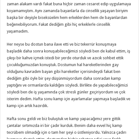
zaman alakam vardı fakat buna hiçbir zaman cesaret edip uygulamaya
koyamamıştım. Aynı zamanda bayanlarla da cinsellik yaşayan biriyim
başka bir deyişle biseksüelim hem erkeklerden hem de bayanlardan
beğenebiliyorum. Fakat dediğim gibi hiç erkeklerle cinsellik
yaşamadım.
Her neyse bu dostun bana ilave etti ve biz tekerrür konuşmaya
başladık daha sonra konuşabileceğimizi söyledi ben de kabul ettim, iş
çıkışı bir kahve içmek istedi bir yerde oturduk ve azıcık sohbet ettik
çocukluğumuzdan konuştuk. Dostumun hal hareketlerinden gay
olduğunu kavradım bayan gibi hareketler içerisindeydi fakat ben
dediğim gibi öyle bir şey düşünmüyordum daha sonradan kamp
yaptığını ve ormanlarda kaldığını söyledi. Birlikte de yapabileceğimizi
söyledi ben de iş yaşamında çok stresli günler geçiriyordum ve çok
isterim dedim. Hafta sonu kamp için ayarlamalar yapmaya başladık ve
kamp için artık hazırdık.
Hafta sonu geldi ve biz buluştuk ve kamp yapacağımız yere gittik
çantalar sırtımızda iri bir çadır kurduk. Benim daha evvel hiç kamp
tecrübem olmadığı için o tam her şeyi o üstleniyordu. Yalnızca çadırı