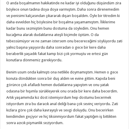
O anda boşalmamın hakikatinde ne kadar iyi olduğunu düşündüm zira
böylece onun tadına doya doya varmıştım. Daha sonra direnemedim
ve penisimi kalçasından çıkararak dışarı boşaldım. Öyle bir titredim ki
daha evvelden hiç böylesine bir boşalma yaşamamıştım. İliklerime
kadar bunu sezmiştim bunu dostuma da söyledim. Onu hemen
kucağıma alarak dudaklarına ateşli biçimde öptüm. O da
tebessümüyor ve ne zaman istersem onu becereceğimi söylüyordu zati
yalnız başına yaşıyordu daha sonradan o gece bir kere daha
beraberlik yaşadık fakat kamp bizi çok yormuştu ve ertesi gün
konutlara dönmemiz gerekiyordu.
Benim usum onda kalmıştı ona netlikle doymamıştım. Hemen o gece
konuta döndükten sonra bir duş aldım ve evine gittim. Kapıda beni
görünce çok afalladı hemen dudaklarına yapıştım ve onu yatak
odasına bir hışımla sürükleyerek onu orada bir kere daha becerdim.
Artık yaşamımda kız dost istemiyordum hep dostumu becermek
istiyordum zira bu daracık anal deliği bana çok sevinç veriyordu. Zati
kızlara göre çok daha kavrayışlı ve sevgi doluydu. Onu becerirken
kendimden geçiyor ve hiç tiksinmiyordum fakat yaptığım iş bittikten
sonra azıcık pişmanlık seziyordum.