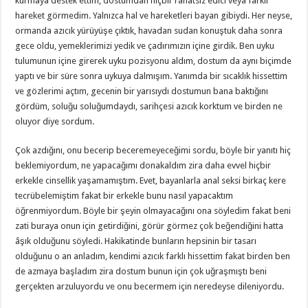
kurmaya destek ettim, dostumdan hiçbir rahatsız edici veya farklı
hareket görmedim. Yalnızca hal ve hareketleri bayan gibiydi. Her neyse,
ormanda azıcık yürüyüşe çıktık, havadan sudan konuştuk daha sonra
gece oldu, yemeklerimizi yedik ve çadırımızın içine girdik. Ben uyku
tulumunun içine girerek uyku pozisyonu aldım, dostum da aynı biçimde
yaptı ve bir süre sonra uykuya dalmışım. Yanımda bir sıcaklık hissettim
ve gözlerimi açtım, gecenin bir yarısıydı dostumun bana baktığını
gördüm, soluğu soluğumdaydı, sarihçesi azıcık korktum ve birden ne
oluyor diye sordum.
Çok azdığını, onu becerip beceremeyeceğimi sordu, böyle bir yanıtı hiç
beklemiyordum, ne yapacağımı donakaldım zira daha evvel hiçbir
erkekle cinsellik yaşamamıştım. Evet, bayanlarla anal seksi birkaç kere
tecrübelemiştim fakat bir erkekle bunu nasıl yapacaktım
öğrenmiyordum. Böyle bir şeyin olmayacağını ona söyledim fakat beni
zati buraya onun için getirdiğini, görür görmez çok beğendiğini hatta
âşık olduğunu söyledi. Hakikatinde bunların hepsinin bir tasarı
olduğunu o an anladım, kendimi azıcık farklı hissettim fakat birden ben
de azmaya başladım zira dostum bunun için çok uğraşmıştı beni
gerçekten arzuluyordu ve onu becermem için neredeyse dileniyordu.