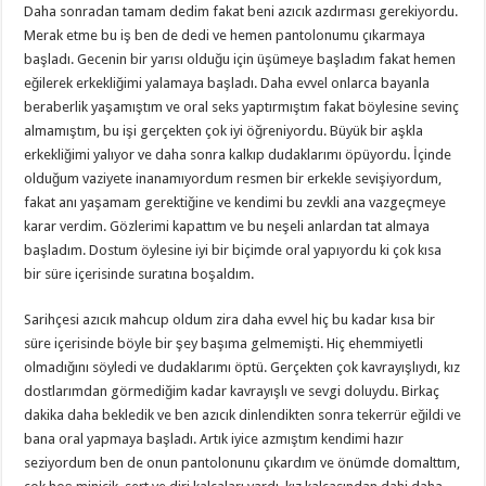
Daha sonradan tamam dedim fakat beni azıcık azdırması gerekiyordu.
Merak etme bu iş ben de dedi ve hemen pantolonumu çıkarmaya
başladı. Gecenin bir yarısı olduğu için üşümeye başladım fakat hemen
eğilerek erkekliğimi yalamaya başladı. Daha evvel onlarca bayanla
beraberlik yaşamıştım ve oral seks yaptırmıştım fakat böylesine sevinç
almamıştım, bu işi gerçekten çok iyi öğreniyordu. Büyük bir aşkla
erkekliğimi yalıyor ve daha sonra kalkıp dudaklarımı öpüyordu. İçinde
olduğum vaziyete inanamıyordum resmen bir erkekle sevişiyordum,
fakat anı yaşamam gerektiğine ve kendimi bu zevkli ana vazgeçmeye
karar verdim. Gözlerimi kapattım ve bu neşeli anlardan tat almaya
başladım. Dostum öylesine iyi bir biçimde oral yapıyordu ki çok kısa
bir süre içerisinde suratına boşaldım.
Sarihçesi azıcık mahcup oldum zira daha evvel hiç bu kadar kısa bir
süre içerisinde böyle bir şey başıma gelmemişti. Hiç ehemmiyetli
olmadığını söyledi ve dudaklarımı öptü. Gerçekten çok kavrayışlıydı, kız
dostlarımdan görmediğim kadar kavrayışlı ve sevgi doluydu. Birkaç
dakika daha bekledik ve ben azıcık dinlendikten sonra tekerrür eğildi ve
bana oral yapmaya başladı. Artık iyice azmıştım kendimi hazır
seziyordum ben de onun pantolonunu çıkardım ve önümde domalttım,