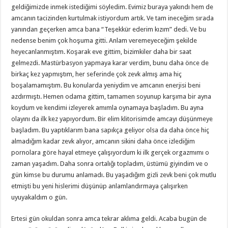
geldiğimizde inmek istediğimi söyledim. Evimiz buraya yakındı hem de
amcanın tacizinden kurtulmak istiyordum artık. Ve tam ineceğim sırada
yanından geçerken amca bana “Teşekkür ederim kızım” dedi. Ve bu
nedense benim çok hoşuma gitti. Anlam veremeyeceğim şekilde
heyecanlanmıştım. Koşarak eve gittim, bizimkiler daha bir saat
gelmezdi. Mastürbasyon yapmaya karar verdim, bunu daha önce de
birkaç kez yapmıştım, her seferinde çok zevk almış ama hiç
boşalamamıştım. Bu konularda yeniydim ve amcanın enerjisi beni
azdırmıştı. Hemen odama gittim, tamamen soyunup karşıma bir ayna
koydum ve kendimi izleyerek amımla oynamaya başladım. Bu ayna
olayını da ilk kez yapıyordum. Bir elim klitorisimde amcayı düşünmeye
başladım. Bu yaptıklarım bana sapıkça geliyor olsa da daha önce hiç
almadığım kadar zevk alıyor, amcanın sikini daha önce izlediğim
pornolara göre hayal etmeye çalışıyordum ki ilk gerçek orgazmımı o
zaman yaşadım. Daha sonra ortalığı topladım, üstümü giyindim ve o
gün kimse bu durumu anlamadı. Bu yaşadığım gizli zevk beni çok mutlu
etmişti bu yeni hislerimi düşünüp anlamlandırmaya çalışırken
uyuyakaldım o gün.
Ertesi gün okuldan sonra amca tekrar aklıma geldi. Acaba bugün de