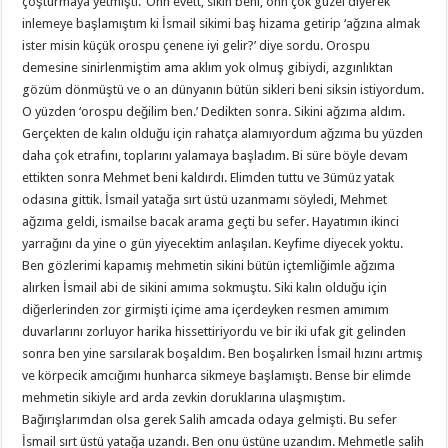
çoşturmaya yetmişti. ‘Ohh evett, sikin beni, ohh çok güzel diyerek
inlemeye başlamıştım ki İsmail sikimi baş hizama getirip ‘ağzına almak
ister misin küçük orospu çenene iyi gelir?’ diye sordu. Orospu
demesine sinirlenmiştim ama aklım yok olmuş gibiydi, azgınlıktan
gözüm dönmüştü ve o an dünyanın bütün sikleri beni siksin istiyordum.
O yüzden ‘orospu değilim ben.’ Dedikten sonra. Sikini ağzıma aldım.
Gerçekten de kalın olduğu için rahatça alamıyordum ağzıma bu yüzden
daha çok etrafını, toplarını yalamaya başladım. Bi süre böyle devam
ettikten sonra Mehmet beni kaldırdı. Elimden tuttu ve 3ümüz yatak
odasına gittik. İsmail yatağa sırt üstü uzanmamı söyledi, Mehmet
ağzıma geldi, ismailse bacak arama geçti bu sefer. Hayatımın ikinci
yarrağını da yine o gün yiyecektim anlaşılan. Keyfime diyecek yoktu.
Ben gözlerimi kapamış mehmetin sikini bütün içtemliğimle ağzıma
alırken İsmail abi de sikini amıma sokmuştu. Siki kalın olduğu için
diğerlerinden zor girmişti içime ama içerdeyken resmen amımım
duvarlarını zorluyor harika hissettiriyordu ve bir iki ufak git gelinden
sonra ben yine sarsılarak boşaldım. Ben boşalırken İsmail hızını artmış
ve körpecik amcığımı hunharca sikmeye başlamıştı. Bense bir elimde
mehmetin sikiyle ard arda zevkin doruklarına ulaşmıştım.
Bağırışlarımdan olsa gerek Salih amcada odaya gelmişti. Bu sefer
İsmail sırt üstü yatağa uzandı. Ben onu üstüne uzandım. Mehmetle salih