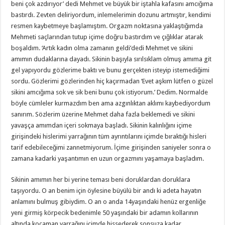
beni çok azdırıyor’ dedi Mehmet ve büyük bir iştahla kafasını amcığıma
bastırdı. Zevten deliriyordum, inlemelerimin dozunu artmıştır, kendimi
resmen kaybetmeye başlamıştım. Orgazm noktasına yaklaştığımda
Mehmeti saçlarından tutup içime doğru bastırdım ve çığlıklar atarak
boşaldım. ‘Artık kadın olma zamanın geldi’dedi Mehmet ve sikini
amımın dudaklarına dayadı. Sikinin başıyla sırılsıklam olmuş amıma git
gel yapıyordu gözlerime baktı ve bunu gerçekten isteyip istemediğimi
sordu. Gözlerimi gözlerinden hiç kaçırmadan ‘Evet aşkım lütfen o güzel
sikini amcığıma sok ve sik beni bunu çok istiyorum.’ Dedim. Normalde
böyle cümleler kurmazdım ben ama azgınlıktan aklımı kaybediyordum
sanırım. Sözlerim üzerine Mehmet daha fazla beklemedi ve sikini
yavaşça amımdan içeri sokmaya başladı. Sikinin kalınlığını içime
girişindeki hislerimi yarrağının tüm ayrıntılarını içimde bıraktığı hisleri
tarif edebileceğimi zannetmiyorum. İçime girişinden saniyeler sonra o
zamana kadarki yaşantımın en uzun orgazmını yaşamaya başladım.
Sikinin amımın her bi yerine teması beni doruklardan doruklara
taşıyordu. O an benim için öylesine büyülü bir andı ki adeta hayatın
anlamını bulmuş gibiydim. O an o anda 14yaşındaki henüz ergenliğe
yeni girmiş körpecik bedenimle 50 yaşındaki bir adamın kollarının
altında kocaman yarrağını içimde hissederek sonsuza kadar