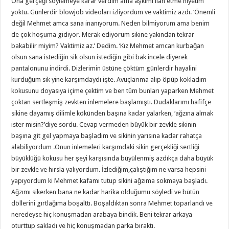
Ona gerçeği söylemeye karar verdim ama aşkımı ilan etme niyetim
yoktu. Günlerdir blowjob videoları izliyordum ve vaktimiz azdı. ‘Önemli
değil Mehmet amca sana inanıyorum. Neden bilmiyorum ama benim
de çok hoşuma gidiyor. Merak ediyorum sikine yakından tekrar
bakabilir miyim? Vaktimiz az.’ Dedim. ‘Kız Mehmet amcan kurbağan
olsun sana istediğin sik olsun istediğin gibi bak incele diyerek
pantalonunu indirdi. Dizlerimin üstüne çöktüm günlerdir hayalini
kurduğum sik yine karşımdaydı işte. Avuçlarıma alıp öpüp kokladım
kokusunu doyasıya içime çektim ve ben tüm bunları yaparken Mehmet
çoktan sertleşmiş zevkten inlemelere başlamıştı. Dudaklarımı hafifçe
sikine dayamış dilimle kökünden başına kadar yalarken, ‘ağzına almak
ister misin?’diye sordu. Cevap vermeden büyük bir zevkle sikinin
başına git gel yapmaya başladım ve sikinin yarısına kadar rahatça
alabiliyordum .Onun inlemeleri karşımdaki sikin gerçekliği sertliği
büyüklüğü kokusu her şeyi karşısında büyülenmiş azdıkça daha büyük
bir zevkle ve hırsla yalıyordum. İzlediğim,çalıştığım ne varsa hepsini
yapıyordum ki Mehmet kafamı tutup sikini ağzıma sokmaya başladı.
Ağzımı sikerken bana ne kadar harika olduğumu söyledi ve bütün
döllerini gırtlağıma boşalttı. Boşaldıktan sonra Mehmet toparlandı ve
neredeyse hiç konuşmadan arabaya bindik. Beni tekrar arkaya
oturttup sakladı ve hiç konuşmadan parka bıraktı.