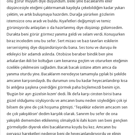
onu görür müyüm diye düşündüm. Belki yine bacaklarımı eller
düşüncesiyle eteğimi çaktırmamak kaydıyla çekebildiğim kadar yukarı
çektim, ve artık buluşmaya hazırdım. Durağa yürürken gözlerim
istemsizce onu aradı ve buldu. Kıyafetleri değişmişti ve temiz
görünüyordu anlaşılan o da hazırlanmış diye düşünüp gülümsedim.
Durakta beni görür görmez yanıma geldi ve selam verdi. Konuşurken
biraz inceledim onu bu sefer. Sert mizacı ve bazı tavırları eskilerin
serserisiymiş diye düşündürüyordu bana. Ses tonu ve duruşu ile
etkileyici bir adamdı aslında. Otobüse beraber bindik ben yine
arkalardan ikili bir koltuğun cam kenarına geçtim ve otururken eteğimin
özelikle çekilmesini sağladım. Bacak bacak üstüne attım amca da
yanıma oturdu yine. Bacaklarım neredeyse tamamıyla çıplak bi şekilde
amcanın karşısındaydı. Bu durumun onu bu kadar heyecanlandırıp kısa
bi anlığına şaşkına çevirdiğini görmek paha biçilemezdi benim için.
‘Bugün bir ayrı güzelsin kızım’ dedi. İlk defa karşı cinsten birisi bana
güzel olduğumu söylüyordu ve amcanın bunu neden söylediğini çok iyi
bilsem de yine de çok hoşuma gitmişti. ‘Teşekkür ederim amcacım sen
de çok yakışıklısın’ dedim karşılık olarak. Sanırım bu sefer de ona
yakışıklı dememden etkilenmiş olmalıydı ki ilahi kızım sen beni gençken
görmeliydin diyerek elini bacaklarıma koydu bu kez. Amcanın bu
pervasız hareketleri nedense beni de heyecanlandırıyordu ve elinin