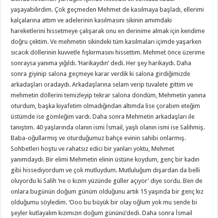
yaşayabilirdim. Çok geçmeden Mehmet de kasılmaya başladı, ellerimi
kalçalarına attım ve adelerinin kasılmasını sikinin amımdaki
hareketlerini hissetmeye çalışarak onu en derinime almak için kendime
doğru çektim. Ve mehmetin sikindeki tüm kasılmaları içimde yaşarken
sıcacık döllerinin kuvvetle fışkırmasını hissettim. Mehmet önce üzerime
sonraysa yanıma yığıldı. ‘Harikaydın’ dedi. Her şey harikaydı. Daha
sonra giyinip salona geçmeye karar verdik ki salona girdiğimizde
arkadaşları oradaydı. Arkadaşlarına selam verip tuvalete gittim ve
mehmetin döllerini temizleyip tekrar salona döndüm, Mehmetin yanına
oturdum, başka kıyafetim olmadığından altımda lise çorabım eteğim
üstümde ise gömleğim vardı. Daha sonra Mehmetin arkadaşları ile
tanıştım. 40 yaşlarında olanın ismi İsmail, yaşlı olanın ismi ise Salihmiş.
Baba-oğullarmış ve oturduğumuz bahçe evinin sahibi onlarmış.
Sohbetleri hoştu ve rahatsız edici bir yanları yoktu, Mehmet
yanımdaydı. Bir elimi Mehmetin elinin üstüne koydum, genç bir kadın
gibi hissediyordum ve çok mutluydum. Mutluluğum dışardan da belli
oluyordu ki Salih ‘ne o kızım yüzünde güller açıyor’ diye sordu. Ben de
onlara bugünün doğum günüm olduğunu artık 15 yaşında bir genç kız
olduğumu söyledim. ‘Ooo bu büyük bir olay oğlum yok mu sende bi
şeyler kutlayalım kızımızın doğum gününü’dedi. Daha sonra İsmail