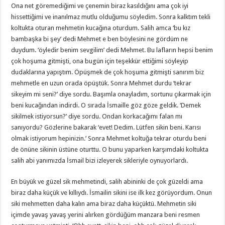
Ona net göremediğimi ve çenemin biraz kasıldığını ama çok iyi
hissettiğimi ve inanılmaz mutlu olduğumu söyledim. Sonra kalktım tekli
koltukta oturan mehmetin kucağına oturdum. Salih amca ‘bu kız
bambaşka bi şey’ dedi Mehmet e ben böylesini ne gördüm ne
duydum. ‘öyledir benim sevgilim’ dedi Mehmet. Bu lafların hepsi benim
çok hoşuma gitmişti, ona bugün için teşekkür ettiğimi söyleyip
dudaklarına yapıştım. Öpüşmek de çok hoşuma gitmişti sanırım biz
mehmetle en uzun orada öpüştük. Sonra Mehmet durdu ‘tekrar
sikeyim mi seni?’ diye sordu. Başımla onayladım, sortunu çıkarmak için
beni kucağından indirdi. O sırada İsmaille göz göze geldik. ‘Demek
sikilmek istiyorsun?’ diye sordu. Ondan korkacağımı falan mı
sanıyordu? Gözlerine bakarak ‘evet! Dedim. Lütfen sikin beni. Karısı
olmak istiyorum hepinizin.’ Sonra Mehmet koltuğa tekrar oturdu beni
de önüne sikinin üstüne oturttu. O bunu yaparken karşımdaki koltukta
salih abi yanımızda İsmail bizi izleyerek sikleriyle oynuyorlardı.
En büyük ve güzel sik mehmetindi, salih abininki de çok güzeldi ama
biraz daha küçük ve kıllıydı. İsmailin sikini ise ilk kez görüyordum. Onun
siki mehmetten daha kalın ama biraz daha küçüktü. Mehmetin siki
içimde yavaş yavaş yerini alırken gördüğüm manzara beni resmen