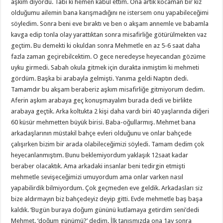
aşkım diyordu. Tabi ki hemen kabul ettim. Ona artık kocaman bir kız
olduğumu ailemin bana karışmadığını ne istersem onu yapabileceğimi
söyledim. Sonra beni eve bıraktı ve ben o akşam annemle ve babamla
kavga edip tonla olay yarattıktan sonra misafirliğe götürülmekten vaz
geçtim. Bu demekti ki okuldan sonra Mehmetle en az 5-6 saat daha
fazla zaman geçirebilcektim. O gece neredeyse heyecandan gözüme
uyku girmedi. Sabah okula gitmek için durakta inmiştim ki mehmeti
gördüm. Başka bi arabayla gelmişti. Yanıma geldi Naptın dedi.
Tamamdır bu akşam beraberiz aşkım misafirliğe gitmiyorum dedim.
Aferin aşkım arabaya geç konuşmayalım burada dedi ve birlikte
arabaya geçtik. Arka koltukta 2 kişi daha vardı biri 40 yaşlarında diğeri
60 küsür mehmetten büyük birisi. Baba-oğullarmış. Mehmet bana
arkadaşlarının müstakil bahçe evleri olduğunu ve onlar bahçede
çalışırken bizim bir arada olabileceğimizi söyledi. Tamam dedim çok
heyecanlanmıştım. Bunu beklemiyordum yaklaşık 12saat kadar
beraber olacaktık. Ama arkadaki insanlar beni tedirgin etmişti
mehmetle sevişeceğimizi umuyordum ama onlar varken nasıl
yapabilirdik bilmiyordum. Çok geçmeden eve geldik. Arkadasları siz
bize aldırmayın biz bahçedeyiz deyip gitti. Evde mehmetle baş başa
kaldık. ‘Bugün buraya doğum gününü kutlamaya getirdim seni’dedi
Mehmet. ‘doğum günümü?’ dedim. İlk tanışmızda ona 1ay sonra