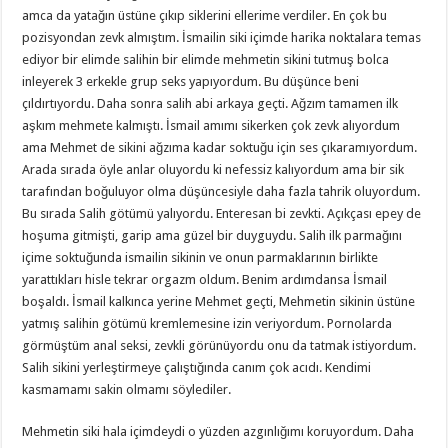
amca da yatağın üstüne çıkıp siklerini ellerime verdiler. En çok bu
pozisyondan zevk almıştım. İsmailin siki içimde harika noktalara temas
ediyor bir elimde salihin bir elimde mehmetin sikini tutmuş bolca
inleyerek 3 erkekle grup seks yapıyordum. Bu düşünce beni
çıldırtıyordu. Daha sonra salih abi arkaya geçti. Ağzım tamamen ilk
aşkım mehmete kalmıştı. İsmail amımı sikerken çok zevk alıyordum
ama Mehmet de sikini ağzıma kadar soktuğu için ses çıkaramıyordum.
Arada sırada öyle anlar oluyordu ki nefessiz kalıyordum ama bir sik
tarafından boğuluyor olma düşüncesiyle daha fazla tahrik oluyordum.
Bu sırada Salih götümü yalıyordu. Enteresan bi zevkti. Açıkçası epey de
hoşuma gitmişti, garip ama güzel bir duyguydu. Salih ilk parmağını
içime soktuğunda ismailin sikinin ve onun parmaklarının birlikte
yarattıkları hisle tekrar orgazm oldum. Benim ardımdansa İsmail
boşaldı. İsmail kalkınca yerine Mehmet geçti, Mehmetin sikinin üstüne
yatmış salihin götümü kremlemesine izin veriyordum. Pornolarda
görmüştüm anal seksi, zevkli görünüyordu onu da tatmak istiyordum.
Salih sikini yerleştirmeye çalıştığında canım çok acıdı. Kendimi
kasmamamı sakin olmamı söylediler.
Mehmetin siki hala içimdeydi o yüzden azgınlığımı koruyordum. Daha