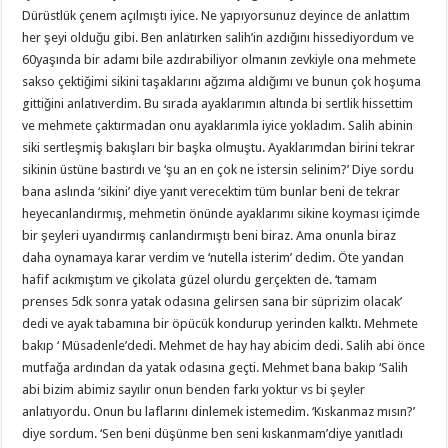
Dürüstlük çenem açılmıştı iyice. Ne yapıyorsunuz deyince de anlattım
her şeyi olduğu gibi. Ben anlatırken salih’in azdığını hissediyordum ve
60yaşında bir adamı bile azdırabiliyor olmanın zevkiyle ona mehmete
sakso çektiğimi sikini taşaklarını ağzıma aldığımı ve bunun çok hoşuma
gittiğini anlatıverdim. Bu sırada ayaklarımın altında bi sertlik hissettim
ve mehmete çaktırmadan onu ayaklarımla iyice yokladım. Salih abinin
siki sertleşmiş bakışları bir başka olmuştu. Ayaklarımdan birini tekrar
sikinin üstüne bastırdı ve ‘şu an en çok ne istersin selinim?’ Diye sordu
bana aslında ‘sikini’ diye yanıt verecektim tüm bunlar beni de tekrar
heyecanlandırmış, mehmetin önünde ayaklarımı sikine koyması içimde
bir şeyleri uyandırmış canlandırmıştı beni biraz. Ama onunla biraz
daha oynamaya karar verdim ve ‘nutella isterim’ dedim. Öte yandan
hafif acıkmıştım ve çikolata güzel olurdu gerçekten de. ‘tamam
prenses 5dk sonra yatak odasına gelirsen sana bir süprizim olacak’
dedi ve ayak tabamına bir öpücük kondurup yerinden kalktı. Mehmete
bakıp ‘ Müsadenle’dedi. Mehmet de hay hay abicim dedi. Salih abi önce
mutfağa ardından da yatak odasına geçti. Mehmet bana bakıp ‘Salih
abi bizim abimiz sayılır onun benden farkı yoktur vs bi şeyler
anlatıyordu. Onun bu laflarını dinlemek istemedim. ‘Kıskanmaz mısın?’
diye sordum. ‘Sen beni düşünme ben seni kıskanmam’diye yanıtladı