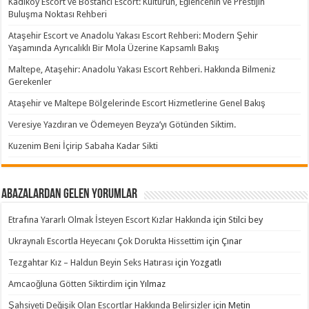
Kadıköy Escort ve Bostancı Escort: Kültürün, Eğlencenin ve Prestijin
Buluşma Noktası Rehberi
Ataşehir Escort ve Anadolu Yakası Escort Rehberi: Modern Şehir
Yaşamında Ayrıcalıklı Bir Mola Üzerine Kapsamlı Bakış
Maltepe, Ataşehir: Anadolu Yakası Escort Rehberi. Hakkında Bilmeniz
Gerekenler
Ataşehir ve Maltepe Bölgelerinde Escort Hizmetlerine Genel Bakış
Veresiye Yazdıran ve Ödemeyen Beyza’yı Götünden Siktim.
Kuzenim Beni İçirip Sabaha Kadar Sikti
Abazalardan Gelen Yorumlar
Etrafına Yararlı Olmak İsteyen Escort Kızlar Hakkında
için
Stilci bey
Ukraynalı Escortla Heyecanı Çok Dorukta Hissettim
için
Çınar
Tezgahtar Kız – Haldun Beyin Seks Hatırası
için
Yozgatlı
Amcaoğluna Götten Siktirdim
için
Yılmaz
Şahsiyeti Değişik Olan Escortlar Hakkında Belirsizler
için
Metin