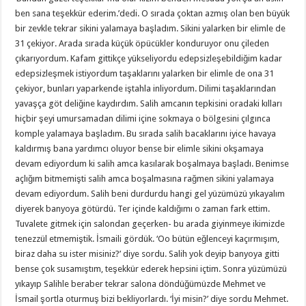
ben sana teşekkür ederim.’dedi. O sırada çoktan azmış olan ben büyük
bir zevkle tekrar sikini yalamaya başladım. Sikini yalarken bir elimle de
31 çekiyor. Arada sırada küçük öpücükler konduruyor onu çileden
çıkarıyordum. Kafam gittikçe yükseliyordu edepsizleşebildiğim kadar
edepsizleşmek istiyordum taşaklarını yalarken bir elimle de ona 31
çekiyor, bunları yaparkende iştahla inliyordum. Dilimi taşaklarından
yavaşça göt deliğine kaydırdım. Salih amcanın tepkisini oradaki kılları
hiçbir şeyi umursamadan dilimi içine sokmaya o bölgesini çılgınca
komple yalamaya başladım. Bu sırada salih bacaklarını iyice havaya
kaldırmış bana yardımcı oluyor bense bir elimle sikini okşamaya
devam ediyordum ki salih amca kasılarak boşalmaya başladı. Benimse
açlığım bitmemişti salih amca boşalmasına rağmen sikini yalamaya
devam ediyordum. Salih beni durdurdu hangi gel yüzümüzü yıkayalım
diyerek banyoya götürdü. Ter içinde kaldığımı o zaman fark ettim.
Tuvalete gitmek için salondan geçerken- bu arada giyinmeye ikimizde
tenezzül etmemiştik. İsmaili gördük. ‘Oo bütün eğlenceyi kaçırmışım,
biraz daha su ister misiniz?’ diye sordu. Salih yok deyip banyoya gitti
bense çok susamıştım, teşekkür ederek hepsini içtim. Sonra yüzümüzü
yıkayıp Salihle beraber tekrar salona döndüğümüzde Mehmet ve
İsmail şortla oturmuş bizi bekliyorlardı. ‘İyi misin?’ diye sordu Mehmet.