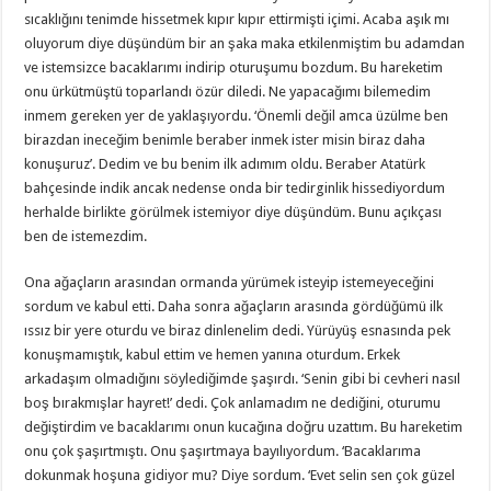
sıcaklığını tenimde hissetmek kıpır kıpır ettirmişti içimi. Acaba aşık mı
oluyorum diye düşündüm bir an şaka maka etkilenmiştim bu adamdan
ve istemsizce bacaklarımı indirip oturuşumu bozdum. Bu hareketim
onu ürkütmüştü toparlandı özür diledi. Ne yapacağımı bilemedim
inmem gereken yer de yaklaşıyordu. ‘Önemli değil amca üzülme ben
birazdan ineceğim benimle beraber inmek ister misin biraz daha
konuşuruz’. Dedim ve bu benim ilk adımım oldu. Beraber Atatürk
bahçesinde indik ancak nedense onda bir tedirginlik hissediyordum
herhalde birlikte görülmek istemiyor diye düşündüm. Bunu açıkçası
ben de istemezdim.
Ona ağaçların arasından ormanda yürümek isteyip istemeyeceğini
sordum ve kabul etti. Daha sonra ağaçların arasında gördüğümü ilk
ıssız bir yere oturdu ve biraz dinlenelim dedi. Yürüyüş esnasında pek
konuşmamıştık, kabul ettim ve hemen yanına oturdum. Erkek
arkadaşım olmadığını söylediğimde şaşırdı. ‘Senin gibi bi cevheri nasıl
boş bırakmışlar hayret!’ dedi. Çok anlamadım ne dediğini, oturumu
değiştirdim ve bacaklarımı onun kucağına doğru uzattım. Bu hareketim
onu çok şaşırtmıştı. Onu şaşırtmaya bayılıyordum. ‘Bacaklarıma
dokunmak hoşuna gidiyor mu? Diye sordum. ‘Evet selin sen çok güzel