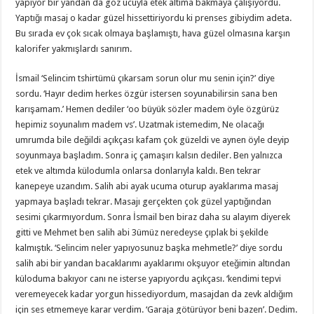
yapıyor bir yandan da göz ucuyla etek altıma bakmaya çalışıyordu.
Yaptığı masaj o kadar güzel hissettiriyordu ki prenses gibiydim adeta.
Bu sırada ev çok sıcak olmaya başlamıştı, hava güzel olmasına karşın
kalorifer yakmışlardı sanırım.
İsmail ‘Selincim tshirtümü çıkarsam sorun olur mu senin için?’ diye
sordu. ‘Hayır dedim herkes özgür istersen soyunabilirsin sana ben
karışamam.’ Hemen dediler ‘oo büyük sözler madem öyle özgürüz
hepimiz soyunalım madem vs’. Uzatmak istemedim, Ne olacağı
umrumda bile değildi açıkçası kafam çok güzeldi ve aynen öyle deyip
soyunmaya başladım. Sonra iç çamaşırı kalsın dediler. Ben yalnızca
etek ve altımda külodumla onlarsa donlarıyla kaldı. Ben tekrar
kanepeye uzandım. Salih abi ayak ucuma oturup ayaklarıma masaj
yapmaya başladı tekrar. Masajı gerçekten çok güzel yaptığından
sesimi çıkarmıyordum. Sonra İsmail ben biraz daha su alayım diyerek
gitti ve Mehmet ben salih abi 3ümüz neredeyse çıplak bi şekilde
kalmıştık. ‘Selincim neler yapıyosunuz başka mehmetle?’ diye sordu
salih abi bir yandan bacaklarımı ayaklarımı okşuyor eteğimin altından
küloduma bakıyor canı ne isterse yapıyordu açıkçası. ‘kendimi tepvi
veremeyecek kadar yorgun hissediyordum, masajdan da zevk aldığım
için ses etmemeye karar verdim. ‘Garaja götürüyor beni bazen’. Dedim.