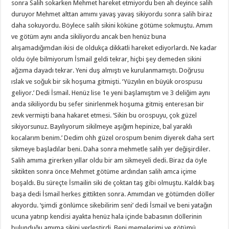
sonra Salih sokarken Mehmet hareket etmiyordu ben ah deyince salih
duruyor Mehmet alttan amımı yavaş yavaş sikiyordu sonra salih biraz
daha sokuyordu. Böylece salih sikini köküne götüme sokmuştu. Amım
ve götüm aynı anda sikiliyordu ancak ben henüz buna
alışamadığımdan ikisi de oldukça dikkatli hareket ediyorlardı. Ne kadar
oldu öyle bilmiyorum İsmail geldi tekrar, hiçbi şey demeden sikini
ağzıma dayadı tekrar. Yeni duş almıştı ve kurulanmamıştı. Doğrusu
ıslak ve soğuk bir sik hoşuma gitmişti. ‘Yüzyılın en büyük orospusu
geliyor.’ Dedi İsmail. Henüz lise 1e yeni başlamıştım ve 3 deliğim aynı
anda sikiliyordu bu sefer sinirlenmek hoşuma gitmiş enteresan bir
zevk vermişti bana hakaret etmesi. ‘Sikin bu orospuyu, çok güzel
sikiyorsunuz. Bayılıyorum sikilmeye aşığım hepinize, bal yaraklı
kocalarım benim.’ Dedim ohh güzel orospum benim diyerek daha sert
sikmeye başladılar beni. Daha sonra mehmetle salih yer değişirdiler.
Salih amıma girerken yıllar oldu bir am sikmeyeli dedi. Biraz da öyle
siktikten sonra önce Mehmet götüme ardından salih amca içime
boşaldı. Bu süreçte İsmailin siki de çoktan taş gibi olmuştu. Kaldık baş
başa dedi İsmail herkes gittikten sonra. Amımdan ve götümden döller
akıyordu. ‘şimdi gönlümce sikebilirim seni’ dedi İsmail ve beni yatağın
ucuna yatırıp kendisi ayakta henüz hala içinde babasının döllerinin
bulunduğu amıma sikini yerleştirdi. Beni memelerimi ve götümü