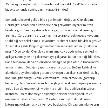
15olacağımı söylemiştim. Sonradan aklıma geldi. ‘Evet’dedi burada biz
bizeyiz sonunda seni kadınım yapabilirim dedi.
Sonunda sikecekti galiba biraz gerilmiştim doğrusu. Olur dedim.
Gerildiğimi anladı sen biraz bekle ben geliyorum diyerek mutfak
tarafına gitti. Ben de yatak odasına geçtim. Sonunda beklenen gün
gelmişti. Çoraplarımı ve iç çamaşırımı çıkarıp bi çekmeceye koydum.
Olabildiğince seksi olmak istiyordum. Mehmet elinde bir viski şişesi ve
2 bardakla geldi. Doğum günün hatırına sana viski aldım içmek ister
misin? Diye sordu. Olur deyip içtim ama çok acıydı ve hiç sevmedim
açıkçası. Ama yine de çaktırmamaya çalışarak bütün bardağı bitirdim.
Bana bi bardak daha doldurdu ve yatağın başına oturup bacaklarımı
açmamı istedi. Dediğini yaptım. Karşıma oturdu. Eteğimi kaldırdı ve
altında bi şey olmadığını görünce ‘Orospu olacaksın sen’ dedi. Bu hiç
hoşuma gitmemişti. Sesimi çıkarmadım. Bana elimdekini gösterip
hepsini iç dedi. Ve ayaklarımdan başlayıp bacaklarımı öpe öpe amıma
geldi. Ben dökmemek için viskiyi hızla içtim. Bardağı bırakıp tekrar
uzandım. Başım dönmeye başlamıştı sersem hissediyordum ve
mehmetin nefesi amımdaydı. O kadar ıslanmıştım dudaklarının
klitorisime dokunmasıyla inlemeye başladım. ‘Oh yavrum inlemelerin