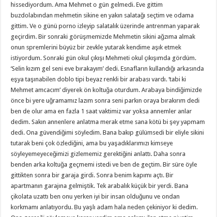
hissediyordum. Ama Mehmet o gün gelmedi. Eve gittim
buzdolabından mehmetin sikine en yakın salatağı seçtim ve odama
gittim. Ve o günü porno izleyip salatalık üzerinde antrenman yaparak
geçirdim. Bir sonraki görüşmemizde Mehmetin sikini ağzıma almak
onun spremlerini büyüz bir zevkle yutarak kendime aşık etmek
istiyordum. Sonraki gün okul çıkışı Mehmeti okul çıkışımda gördüm.
‘Selin kızım gel seni eve bırakayım’ dedi. Esnafların kullandığı arkasında
eşya taşınabilen doblo tipi beyaz renkli bir arabası vardı. ‘tabi ki
Mehmet amcacım’ diyerek ön koltuğa oturdum. Arabaya bindiğimizde
önce bi yere uğramamız lazım sonra seni parkın oraya bırakırım dedi
ben de olur ama en fazla 1 saat vaktimiz var yoksa annemler anlar
dedim. Sakın annenlere anlatma merak etme sana kötü bi şey yapmam
dedi. Ona güvendiğimi söyledim. Bana bakıp gülümsedi bir eliyle sikini
tutarak beni çok özlediğini, ama bu yaşadıklarımızı kimseye
söyleyemeyeceğimizi gizlememiz gerektiğini anlattı. Daha sonra
benden arka koltuğa geçmemi istedi ve ben de geçtim. Bir süre öyle
gittikten sonra bir garaja girdi. Sonra benim kapımı açtı. Bir
apartmanın garajına gelmiştik. Tek arabalık küçük bir yerdi. Bana
çikolata uzattı ben onu yerken iyi bir insan olduğunu ve ondan
korkmamı anlatıyordu. Bu yaşlı adam hala neden çekiniyor ki dedim.