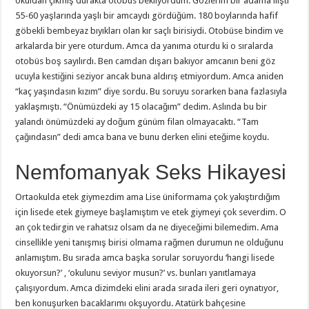
okuldan çıkmış durakta otobüs bekliyordum. Gözlerim bir adama ilişti
55-60 yaşlarında yaşlı bir amcaydı gördüğüm. 180 boylarında hafif
göbekli bembeyaz bıyıkları olan kır saçlı birisiydi. Otobüse bindim ve
arkalarda bir yere oturdum. Amca da yanıma oturdu ki o sıralarda
otobüs boş sayılırdı. Ben camdan dışarı bakıyor amcanın beni göz
ucuyla kestiğini seziyor ancak buna aldırış etmiyordum. Amca aniden
“kaç yaşındasın kızım” diye sordu. Bu soruyu sorarken bana fazlasıyla
yaklaşmıştı. “Önümüzdeki ay 15 olacağım” dedim. Aslında bu bir
yalandı önümüzdeki ay doğum günüm filan olmayacaktı. “Tam
çağındasın” dedi amca bana ve bunu derken elini eteğime koydu.
Nemfomanyak Seks Hikayesi
Ortaokulda etek giymezdim ama Lise üniformama çok yakıştırdığım
için lisede etek giymeye başlamıştım ve etek giymeyi çok severdim. O
an çok tedirgin ve rahatsız olsam da ne diyeceğimi bilemedim. Ama
cinsellikle yeni tanışmış birisi olmama rağmen durumun ne olduğunu
anlamıştım. Bu sırada amca başka sorular soruyordu ‘hangi lisede
okuyorsun?’ , ‘okulunu seviyor musun?’ vs. bunları yanıtlamaya
çalışıyordum. Amca dizimdeki elini arada sırada ileri geri oynatıyor,
ben konuşurken bacaklarımı okşuyordu. Atatürk bahçesine