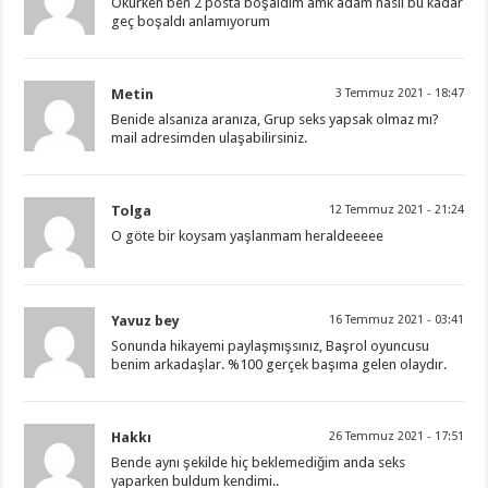
Okurken ben 2 posta boşaldım amk adam nasıl bu kadar
geç boşaldı anlamıyorum
Metin
3 Temmuz 2021 - 18:47
Benide alsanıza aranıza, Grup seks yapsak olmaz mı?
mail adresimden ulaşabilirsiniz.
Tolga
12 Temmuz 2021 - 21:24
O göte bir koysam yaşlanmam heraldeeeee
Yavuz bey
16 Temmuz 2021 - 03:41
Sonunda hikayemi paylaşmışsınız, Başrol oyuncusu
benim arkadaşlar. %100 gerçek başıma gelen olaydır.
Hakkı
26 Temmuz 2021 - 17:51
Bende aynı şekilde hiç beklemediğim anda seks
yaparken buldum kendimi..