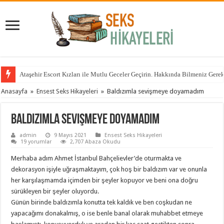
Ataşehir Escort Kızları ile Mutlu Geceler Geçirin. Hakkında Bilmeniz Gere
Anasayfa
»
Ensest Seks Hikayeleri
»
Baldızımla sevişmeye doyamadım
Baldızımla sevişmeye doyamadım
admin
9 Mayıs 2021
Ensest Seks Hikayeleri
19 yorumlar
2,707 Abaza Okudu
Merhaba adım Ahmet İstanbul Bahçelievler’de oturmakta ve
dekorasyon işiyle uğraşmaktayım, çok hoş bir baldızım var ve onunla
her karşılaşmamda içimden bir şeyler kopuyor ve beni ona doğru
sürükleyen bir şeyler oluyordu.
Günün birinde baldızımla konutta tek kaldık ve ben coşkudan ne
yapacağımı donakalmış, o ise benle banal olarak muhabbet etmeye