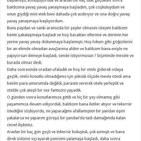
başlamıştı, konuşuyorduk ve aradan bir kaç saat geçtikten sonra
baldızıma yavaş yavaş yanaşmaya başladım, çok coşkuluydum ve
onun giydiği mini etek beni dahada çok azdırıyor ve ona doğru yavaş
yavaş yanaşmaya başlıyordum.
Bunu paydan ve sanki aramızda bir şeyler olmasını isteyen baldızım
benle şakalaşmaya başladı ve hoş bacakları ellerime ve derimin her
yerine yavaş yavaş dokunmaya başlamıştı. Hoş lokum gibi göğüslerini
bir an elimde olmadan avuçlarıma aldım ve baldızım bana enişte ne
yapıyorsun demeye başladı, sende istiyormusun ? biçiminde mesele ve
burada olmaz dedi.
Daha sonrasında oradan ufaladık ve hoş bir otele giderek odaya
geçtik, otelci konutlu olmadığımız için yüksük ölçüde mevla istedi ama
benim para umurumda değildi, parasını vererek otele yerleştik ve
otelde çok ateşli bir sex fantezisi yaşadık.
O günden sonra konutlarımıza gittik ve hiç bir şey olmamış gibi
yaşamımıza devam ediyorduk, baldızım bana iletiler atıyor ve tekerrür
istediğini söylüyordu, ne yapacağımı afallamıştım bir yandan eşim
yakalarsa ne yaparım görüşü bir yandan’da tadı damağımda kalan
cinsel ilişkimiz.
Aradan bir kaç gün geçti ve tekerrür buluştuk, çok azmıştı ve bana
direk üstüme sıçrayarak penisimi yalamaya başladı, daha sonra