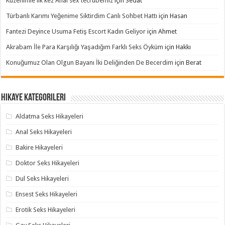
Kuzenimle ilk kez Anal sex tecrübemiz
için
Sedat
Türbanlı Karımı Yeğenime Siktirdim Canlı Sohbet Hattı
için
Hasan
Fantezi Deyince Usuma Fetiş Escort Kadın Geliyor
için
Ahmet
Akrabam İle Para Karşılığı Yaşadığım Farklı Seks Öyküm
için
Hakkı
Konuğumuz Olan Olgun Bayanı İki Deliğinden De Becerdim
için
Berat
Hikaye Kategorileri
Aldatma Seks Hikayeleri
Anal Seks Hikayeleri
Bakire Hikayeleri
Doktor Seks Hikayeleri
Dul Seks Hikayeleri
Ensest Seks Hikayeleri
Erotik Seks Hikayeleri