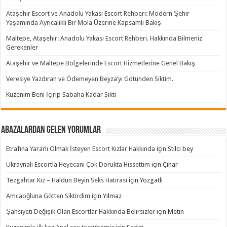
Ataşehir Escort ve Anadolu Yakası Escort Rehberi: Modern Şehir
Yaşamında Ayrıcalıklı Bir Mola Üzerine Kapsamlı Bakış
Maltepe, Ataşehir: Anadolu Yakası Escort Rehberi. Hakkında Bilmeniz
Gerekenler
Ataşehir ve Maltepe Bölgelerinde Escort Hizmetlerine Genel Bakış
Veresiye Yazdıran ve Ödemeyen Beyza’yı Götünden Siktim.
Kuzenim Beni İçirip Sabaha Kadar Sikti
Abazalardan Gelen Yorumlar
Etrafına Yararlı Olmak İsteyen Escort Kızlar Hakkında
için
Stilci bey
Ukraynalı Escortla Heyecanı Çok Dorukta Hissettim
için
Çınar
Tezgahtar Kız – Haldun Beyin Seks Hatırası
için
Yozgatlı
Amcaoğluna Götten Siktirdim
için
Yılmaz
Şahsiyeti Değişik Olan Escortlar Hakkında Belirsizler
için
Metin