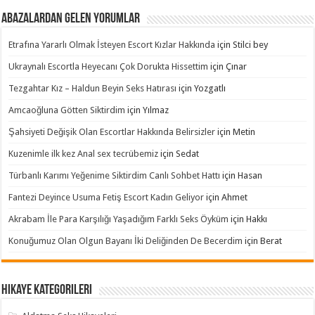
Abazalardan Gelen Yorumlar
Etrafına Yararlı Olmak İsteyen Escort Kızlar Hakkında
için
Stilci bey
Ukraynalı Escortla Heyecanı Çok Dorukta Hissettim
için
Çınar
Tezgahtar Kız – Haldun Beyin Seks Hatırası
için
Yozgatlı
Amcaoğluna Götten Siktirdim
için
Yılmaz
Şahsiyeti Değişik Olan Escortlar Hakkında Belirsizler
için
Metin
Kuzenimle ilk kez Anal sex tecrübemiz
için
Sedat
Türbanlı Karımı Yeğenime Siktirdim Canlı Sohbet Hattı
için
Hasan
Fantezi Deyince Usuma Fetiş Escort Kadın Geliyor
için
Ahmet
Akrabam İle Para Karşılığı Yaşadığım Farklı Seks Öyküm
için
Hakkı
Konuğumuz Olan Olgun Bayanı İki Deliğinden De Becerdim
için
Berat
Hikaye Kategorileri