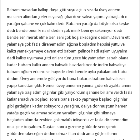
Babam masadan kalkıp duşa gitti suyu açtı o sırada üvey annem
masanın altından gelerek yarağı çıkardı ve sakso yapmaya başladı o
yarağın şahane ve çok kalın dedi. Babanın yarağı da böyle olsa keşke
dedi bende onun ki nasıl dedim çok minik beni iyi sekemiyor dedi
bende sen merak etme ben seni çok hoş sikeceğim dedim. Devam etti
yalamaya çok fazla direnemedim ağzına boşladım hepsini yuttu ve
kalktı yemek yemeye devam etti babam gelince hadi aşkım uyuyalım
dedi kalkıp uyumaya gitti onlara tüm gece hiç yatmadım sabah olana
kadar babam kalktı annem kahvaltı hazırladı bende indim kahvaltıya
babam oğlum erkencisin hayırdır dedi bende uyku yakalamadı baba
dedim. Üvey annemde gülüyordu bana bakarak babam kahvaltısını
yapıp konuttan çıktı. Hemen üvey annemin yanına giderek ayakta amını
yalamaya başladım çılgınlar gibi yalıyordum şahane bir amı vardı fazla
katlanamadı ve boşladı sonra bana sakso yapmaya başladı çılgınlar
gibi gırtlağına kadar sokuyordu yarağımı, deliye dönmüştüm hemen
yatağa geçtik ve amına soktum yarağımı çılgınlar gibi sikmeye
başladım altımda zevkten çok makûs inliyordu ve fazla direnemedim
ona içine boşaldım. Duştan sonra gizeme götünde seni şimdi
götünden sikeceğim dedim olmaz filan dedi ama güçle ellerini