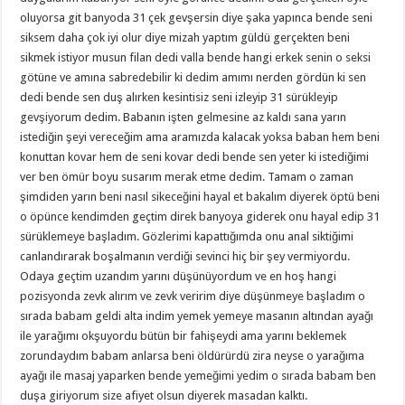
oluyorsa git banyoda 31 çek gevşersin diye şaka yapınca bende seni
siksem daha çok iyi olur diye mizah yaptım güldü gerçekten beni
sikmek istiyor musun filan dedi valla bende hangi erkek senin o seksi
götüne ve amına sabredebilir ki dedim amımı nerden gördün ki sen
dedi bende sen duş alırken kesintisiz seni izleyip 31 sürükleyip
gevşiyorum dedim. Babanın işten gelmesine az kaldı sana yarın
istediğin şeyi vereceğim ama aramızda kalacak yoksa baban hem beni
konuttan kovar hem de seni kovar dedi bende sen yeter ki istediğimi
ver ben ömür boyu susarım merak etme dedim. Tamam o zaman
şimdiden yarın beni nasıl sikeceğini hayal et bakalım diyerek öptü beni
o öpünce kendimden geçtim direk banyoya giderek onu hayal edip 31
sürüklemeye başladım. Gözlerimi kapattığımda onu anal siktiğimi
canlandırarak boşalmanın verdiği sevinci hiç bir şey vermiyordu.
Odaya geçtim uzandım yarını düşünüyordum ve en hoş hangi
pozisyonda zevk alırım ve zevk veririm diye düşünmeye başladım o
sırada babam geldi alta indim yemek yemeye masanın altından ayağı
ile yarağımı okşuyordu bütün bir fahişeydi ama yarını beklemek
zorundaydım babam anlarsa beni öldürürdü zira neyse o yarağıma
ayağı ile masaj yaparken bende yemeğimi yedim o sırada babam ben
duşa giriyorum size afiyet olsun diyerek masadan kalktı.