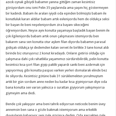
azıcık oynak gibiydi babamın yanına gittiğim zaman kesintisiz
görüyordum onu ismi Pelin 35 yaşlarında ama yaşını hiç göstermeyen
bir kadındı. Babam ile araları iyiydi oda eşinden bölmüştü babam ile
konutluluk kararı aldılar babam artık evleniyordu hem de oldukça seksi
bir bayan ile beni neşeleniyordum zira bayanı sikeceğimi
öğreniyordum. Neyse aynı konutta yaşamaya başladık bayan benim ile
çok ilgileniyordu babam artık onun çalışmasını istemiyordu ben
bakarım sana sen konutta otur aşkım filan diyordu babamın parasal
gidişatı oldukça iyi dedemden kalan servet ile birlikte 3 tane konut aldı
birinde biz oturuyoruz 2 konut kiradaydı. Onların getirisi olduğu için
çalışmasa dahi çok rahatlıkla yaşamımızı sürdürebilirdik, pelin konutta
kesintisiz kısa şort filan giyip paklik yapardı sanki beni azdırmak için
yapıyormuş gibi konutta paspas varken yerleri domalarak elinde bez
ile siliyordu. Kesintisiz götüne bakı 31 sürüklemekten yorulmuştum
artık bir gün sordum anne neden bu kadar kısa giyiniyorsun diye oda
bana konutta sen varsın yalnızca o surattan giyiyorum yakışmıyorsa
giymeyim ama dedi.
Bende çok yakışıyor ama beni tahrik ediyorsun neticede benim üvey
annemsin ben sana o gözle bakmak istemiyorum ama erkeklik
duygularım kabarıyor seni öyle görünce dedim. Oda gerçekten öyle