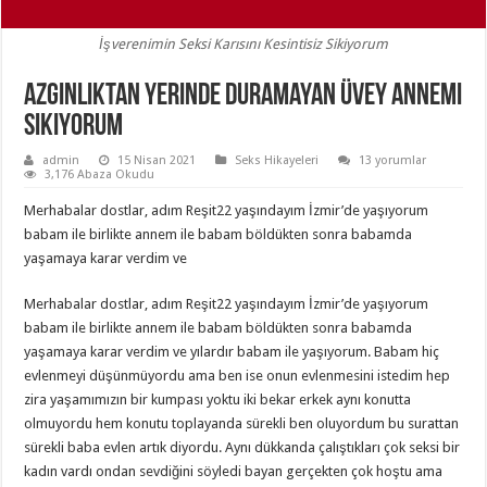
İşverenimin Seksi Karısını Kesintisiz Sikiyorum
Azgınlıktan Yerinde Duramayan Üvey Annemi
Sikiyorum
admin
15 Nisan 2021
Seks Hikayeleri
13 yorumlar
3,176 Abaza Okudu
Merhabalar dostlar, adım Reşit22 yaşındayım İzmir’de yaşıyorum
babam ile birlikte annem ile babam böldükten sonra babamda
yaşamaya karar verdim ve
Merhabalar dostlar, adım Reşit22 yaşındayım İzmir’de yaşıyorum
babam ile birlikte annem ile babam böldükten sonra babamda
yaşamaya karar verdim ve yılardır babam ile yaşıyorum. Babam hiç
evlenmeyi düşünmüyordu ama ben ise onun evlenmesini istedim hep
zira yaşamımızın bir kumpası yoktu iki bekar erkek aynı konutta
olmuyordu hem konutu toplayanda sürekli ben oluyordum bu surattan
sürekli baba evlen artık diyordu. Aynı dükkanda çalıştıkları çok seksi bir
kadın vardı ondan sevdiğini söyledi bayan gerçekten çok hoştu ama