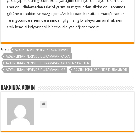
yakalayıp soktum götüne koca yarağımı dileniyordu acıyor çıkart diye
ama onu dinlemeden takribî yarım saat götünden siktim onu sonunda
götüne boşaldım ve vazgeçtim. Artık babam konutta olmadığı zaman
hem götünden hem de amından çılgınlar gibi sikiyorum anal sikmemi
artık kendisi istiyor nasıl bir zevk aldıysa öğrenemedim.
Etiket
AZGINLIKTAN YERINDE DURAMAYAN
AZGINLIKTAN YERINDE DURAMAYAN KADIN
AZGINLIKTAN YERINDE DURAMAYAN KADINLAR TWITTER
AZGINLIKTAN YERINDE DURAMAYAN KIZ
AZGINLIKTAN YERINDE DURAMIYOR
Hakkında admin