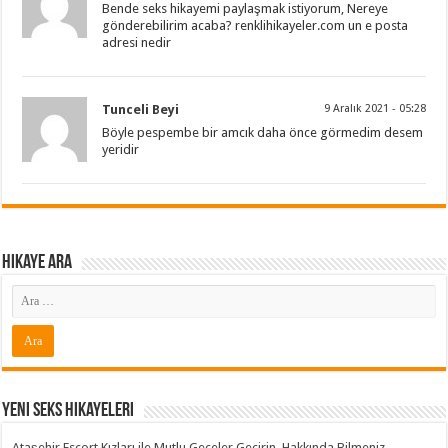
Bende seks hikayemi paylaşmak istiyorum, Nereye
gönderebilirim acaba? renklihikayeler.com un e posta
adresi nedir
Tunceli Beyi
9 Aralık 2021 - 05:28
Böyle pespembe bir amcık daha önce görmedim desem
yeridir
Hikaye ARA
Yeni Seks Hikayeleri
Ataşehir Escort Kızları ile Mutlu Geceler Geçirin. Hakkında Bilmeniz