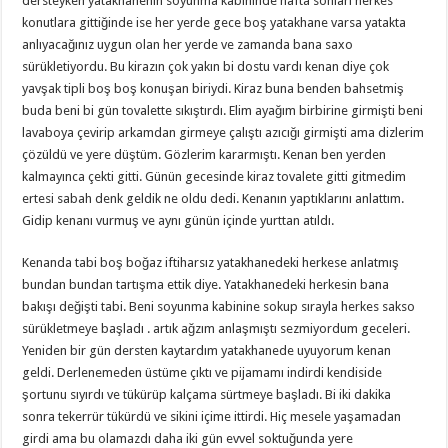
dersteyken yatakhanenin soyunma kabininde hafta sonları herkes
konutlara gittiğinde ise her yerde gece boş yatakhane varsa yatakta
anlıyacağınız uygun olan her yerde ve zamanda bana saxo
sürükletiyordu. Bu kirazın çok yakın bi dostu vardı kenan diye çok
yavşak tipli boş boş konuşan biriydi. Kiraz buna benden bahsetmiş
buda beni bi gün tovalette sıkıştırdı. Elim ayağım birbirine girmişti beni
lavaboya çevirip arkamdan girmeye çalıştı azıcığı girmişti ama dizlerim
çözüldü ve yere düştüm. Gözlerim kararmıştı. Kenan ben yerden
kalmayınca çekti gitti. Günün gecesinde kiraz tovalete gitti gitmedim
ertesi sabah denk geldik ne oldu dedi. Kenanın yaptıklarını anlattım.
Gidip kenanı vurmuş ve aynı günün içinde yurttan atıldı.
Kenanda tabi boş boğaz iftiharsız yatakhanedeki herkese anlatmış
bundan bundan tartışma ettik diye. Yatakhanedeki herkesin bana
bakışı değişti tabi. Beni soyunma kabinine sokup sırayla herkes sakso
sürükletmeye başladı . artık ağzım anlaşmıştı sezmiyordum geceleri.
Yeniden bir gün dersten kaytardım yatakhanede uyuyorum kenan
geldi. Derlenemeden üstüme çıktı ve pijamamı indirdi kendiside
şortunu sıyırdı ve tükürüp kalçama sürtmeye başladı. Bi iki dakika
sonra tekerrür tükürdü ve sikini içime ittirdi. Hiç mesele yaşamadan
girdi ama bu olamazdı daha iki gün evvel soktuğunda yere