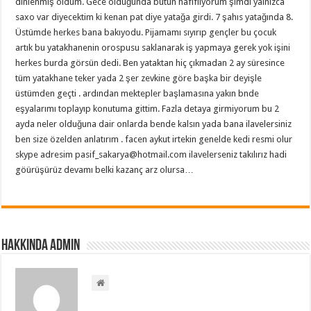
dinlenmiş oldum. Gece olduğunda bütün hafifliyorum şimdi yalnızca
saxo var diyecektim ki kenan pat diye yatağa girdi. 7 şahıs yatağında 8.
Üstümde herkes bana bakıyodu. Pijamamı sıyırıp gençler bu çocuk
artık bu yatakhanenin orospusu saklanarak iş yapmaya gerek yok işini
herkes burda görsün dedi. Ben yataktan hiç çıkmadan 2 ay süresince
tüm yatakhane teker yada 2 şer zevkine göre başka bir deyişle
üstümden geçti . ardından mektepler başlamasına yakın bnde
eşyalarımı toplayıp konutuma gittim. Fazla detaya girmiyorum bu 2
ayda neler olduğuna dair onlarda bende kalsın yada bana ilavelersiniz
ben size özelden anlatırım . facen aykut irtekin genelde kedi resmi olur
skype adresim pasif_sakarya@hotmail.com ilavelerseniz takılırız hadi
göürüşürüz devamı belki kazanç arz olursa…
Hakkında admin