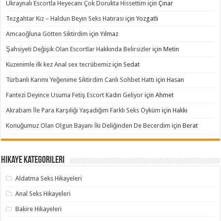
Ukraynalı Escortla Heyecanı Çok Dorukta Hissettim
için
Çınar
Tezgahtar Kız – Haldun Beyin Seks Hatırası
için
Yozgatlı
Amcaoğluna Götten Siktirdim
için
Yılmaz
Şahsiyeti Değişik Olan Escortlar Hakkında Belirsizler
için
Metin
Kuzenimle ilk kez Anal sex tecrübemiz
için
Sedat
Türbanlı Karımı Yeğenime Siktirdim Canlı Sohbet Hattı
için
Hasan
Fantezi Deyince Usuma Fetiş Escort Kadın Geliyor
için
Ahmet
Akrabam İle Para Karşılığı Yaşadığım Farklı Seks Öyküm
için
Hakkı
Konuğumuz Olan Olgun Bayanı İki Deliğinden De Becerdim
için
Berat
Hikaye Kategorileri
Aldatma Seks Hikayeleri
Anal Seks Hikayeleri
Bakire Hikayeleri