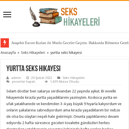
Ataşehir Escort Kızları ile Mutlu Geceler Geçirin. Hakkında Bilmeniz Gere
Anasayfa
»
Seks Hikayeleri
»
yurtta seks hikayesi
yurtta seks hikayesi
admin
20 Şubat 2022
Seks Hikayeleri
yurtta
yorumlar kapalı
1,639 Abaza Okudu
seks
hikayesi
Selam dostlar ben sakarya serdivandan 22 yaşında aykut. Bi evvelki
için
hikayemde kirazla yurtta yaşadıklarımı yazmıştım. Koskoca yurtta en
ufak yatakhanede ve kendimden 3-4 yaş büyük 9 hıyarla kalıyordum ve
onların şakalarına sabrediyordum ama kirazla yaşadıklarım bir nebze
de olsa bu olayları neşeli hale getirmişti. Onunla yaptıklarımız devam
ediyordu 2 hafta süresince geceleri tovalette gündüzleri herkes