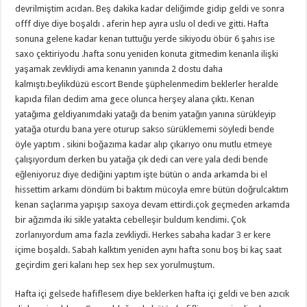
devrilmiştim acıdan. Beş dakika kadar deliğimde gidip geldi ve sonra
offf diye diye boşaldı . aferin hep ayıra uslu ol dedi ve gitti. Hafta
sonuna gelene kadar kenan tuttuğu yerde sikiyodu öbür 6 şahıs ise
saxo çektiriyodu .hafta sonu yeniden konuta gitmedim kenanla ilişki
yaşamak zevkliydi ama kenanın yanında 2 dostu daha
kalmıştı.beylikdüzü escort Bende şüphelenmedim beklerler heralde
kapıda filan dedim ama gece olunca herşey alana çıktı. Kenan
yatağıma geldiyanımdaki yatağı da benim yatağın yanına sürükleyip
yatağa oturdu bana yere oturup sakso sürüklememi söyledi bende
öyle yaptım . sikini boğazıma kadar alıp çıkarıyo onu mutlu etmeye
çalışıyordum derken bu yatağa çık dedi can vere yala dedi bende
eğleniyoruz diye dediğini yaptım işte bütün o anda arkamda bi el
hissettim arkamı döndüm bi baktım mücoyla emre bütün doğrulcaktım
kenan saçlarıma yapışıp saxoya devam ettirdi.çok geçmeden arkamda
bir ağzımda iki sikle yatakta cebelleşir buldum kendimi. Çok
zorlanıyordum ama fazla zevkliydi. Herkes sabaha kadar 3 er kere
içime boşaldı. Sabah kalktım yeniden aynı hafta sonu boş bi kaç saat
geçirdim geri kalanı hep sex hep sex yorulmuştum.
Hafta içi gelsede hafiflesem diye beklerken hafta içi geldi ve ben azıcık