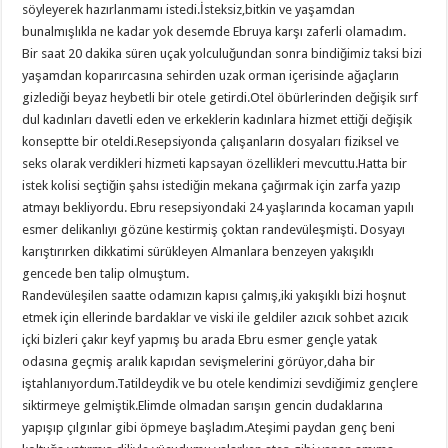
söyleyerek hazırlanmamı istedi.İsteksiz,bitkin ve yaşamdan
bunalmışlıkla ne kadar yok desemde Ebruya karşı zaferli olamadım.
Bir saat 20 dakika süren uçak yolculuğundan sonra bindiğimiz taksi bizi
yaşamdan koparırcasına sehirden uzak orman içerisinde ağaçların
gizlediği beyaz heybetli bir otele getirdi.Otel öbürlerinden değişik sırf
dul kadınları davetli eden ve erkeklerin kadınlara hizmet ettiği değişik
konseptte bir oteldi.Resepsiyonda çalışanların dosyaları fiziksel ve
seks olarak verdikleri hizmeti kapsayan özellikleri mevcuttu.Hatta bir
istek kolisi seçtiğin şahsı istediğin mekana çağırmak için zarfa yazıp
atmayı bekliyordu. Ebru resepsiyondaki 24 yaşlarında kocaman yapılı
esmer delikanlıyı gözüne kestirmiş çoktan randevüleşmişti. Dosyayı
karıştırırken dikkatimi sürükleyen Almanlara benzeyen yakışıklı
gencede ben talip olmuştum.
Randevüleşilen saatte odamızın kapısı çalmış,iki yakışıklı bizi hoşnut
etmek için ellerinde bardaklar ve viski ile geldiler azıcık sohbet azıcık
içki bizleri çakır keyf yapmış bu arada Ebru esmer gençle yatak
odasına geçmiş aralık kapıdan sevişmelerini görüyor,daha bir
iştahlanıyordum.Tatildeydik ve bu otele kendimizi sevdiğimiz gençlere
siktirmeye gelmiştik.Elimde olmadan sarışın gencin dudaklarına
yapışıp çılgınlar gibi öpmeye başladım.Ateşimi paydan genç beni