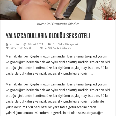
Kuzenimi Ormanda Yaladım
Yalnızca Dulların Olduğu Seks Oteli
admin
9 Mart 2021
Dul Seks Hikayeleri
Yalnızca
yorumlar kapalı
2,702 Abaza Okudu
Dulların
Olduğu
Merhabalar ben Çiğdem, uzun zamandan beri sitenizi takip ediyorum
Seks
Oteli
ve gördüğüm herkesin hakikat öykülerini anlattığı nadide sitelerden biri
için
olduğu için bende kendime özel bir öykümü paylaşmayı istedim. 30 lu
yaşlarda dul kalmış yalnızlık,sevgisizlik içinde kıvrandığım…
Merhabalar ben Çiğdem, uzun zamandan beri sitenizi takip ediyorum
ve gördüğüm herkesin hakikat öykülerini anlattığı nadide sitelerden biri
olduğu için bende kendime özel bir öykümü paylaşmayı istedim. 30 lu
yaşlarda dul kalmış yalnızlık,sevgisizlik içinde kıvrandığım günlerde ,
yakın dostum Ebru beni özel bir yere tatile götüreceğini orada
yalnızlığımı unutup , vücudumun gereksinimi olan sekse doyacağımı