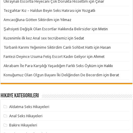
Ukraynalı Escortla Heyecanı Çok Dorukta Hissettim
için
Çınar
Tezgahtar Kız – Haldun Beyin Seks Hatırası
için
Yozgatlı
Amcaoğluna Götten Siktirdim
için
Yılmaz
Şahsiyeti Değişik Olan Escortlar Hakkında Belirsizler
için
Metin
Kuzenimle ilk kez Anal sex tecrübemiz
için
Sedat
Türbanlı Karımı Yeğenime Siktirdim Canlı Sohbet Hattı
için
Hasan
Fantezi Deyince Usuma Fetiş Escort Kadın Geliyor
için
Ahmet
Akrabam İle Para Karşılığı Yaşadığım Farklı Seks Öyküm
için
Hakkı
Konuğumuz Olan Olgun Bayanı İki Deliğinden De Becerdim
için
Berat
Hikaye Kategorileri
Aldatma Seks Hikayeleri
Anal Seks Hikayeleri
Bakire Hikayeleri