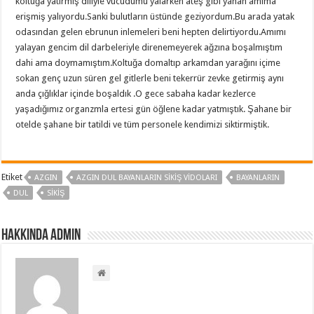
koltuğa yatırmış diliyle vücudumu yalarken ateş gibi yanan amıma
erişmiş yalıyordu.Sanki bulutların üstünde geziyordum.Bu arada yatak
odasından gelen ebrunun inlemeleri beni hepten delirtiyordu.Amımı
yalayan gencim dil darbeleriyle direnemeyerek ağzına boşalmıştım
dahi ama doymamıştım.Koltuğa domaltıp arkamdan yarağını içime
sokan genç uzun süren gel gitlerle beni tekerrür zevke getirmiş aynı
anda çığlıklar içinde boşaldık .O gece sabaha kadar kezlerce
yaşadığımız organzmla ertesi gün öğlene kadar yatmıştık. Şahane bir
otelde şahane bir tatildi ve tüm personele kendimizi siktirmiştik.
Etiket
AZGIN
AZGIN DUL BAYANLARIN SIKIŞ VIDOLARI
BAYANLARIN
DUL
SIKIŞ
Hakkında admin