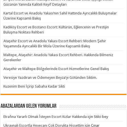
Gücünün Yanında Kaliteli Keyif Detayları
Kartal Escort ve Anadolu Yakası’nın Sahil Hattında Ayrıcalıklı Buluşmalar
Üzerine Kapsamlı Bakış
Kadıköy Escort ve Bostancı Escort: Kültürün, Eğlencenin ve Prestijin
Buluşma Noktası Rehberi
Ataşehir Escort ve Anadolu Yakası Escort Rehberi: Modern Şehir
Yaşamında Ayrıcalıklı Bir Mola Üzerine Kapsamlı Bakış
Maltepe, Ataşehir: Anadolu Yakası Escort Rehberi. Hakkında Bilmeniz
Gerekenler
Ataşehir ve Maltepe Bölgelerinde Escort Hizmetlerine Genel Bakış
Veresiye Yazdıran ve Ödemeyen Beyza’yı Götünden Siktim.
Kuzenim Beni İçirip Sabaha Kadar Sikti
Abazalardan Gelen Yorumlar
Etrafına Yararlı Olmak İsteyen Escort Kızlar Hakkında
için
Stilci bey
Ukraynalı Escortla Heyecanı Çok Dorukta Hissettim
için
Çınar