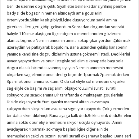
beni de uzerine dogru çekti. Siyah etei beline kadar sıyrılmış pembe
bady si de bogazının hemen altındaydı ama göuslerini
örtemiyordu.Sikim kazık gibiydi.İçine duşuyordum sanki amına
girerken . İleri geri gidip geliyordum.Sonradan dogumdan sonraki
haliyle 110cm.e ulaştıgını ögrendigim o memelerinden gözlerimi
alamaz biçimde Nermin annemin amına sokup çıkarıyordum.Çıldırmak
uzereydim ve patlayarak boşaldım. Bana ustunden çekilip kanapenin
yanında kendisine dogru dizlerimin ustune çökmemi istedi. Dediklerini
aynen yapıyordum ve onun istegiyle sol elimle kanapede başı sola
dogru olacak biçimde uzanmış uyuyan Nermin annemin memesini
okşarken sag elimide onun dedigi biçimde 1parmak 2parmak derken
3parmak onun amına soktum. O da sol eliyle sol memesini okşarken
sag eliyle de başımı ve saçlarımı okşuyordu.Elimi süratli süratli
sokuyordum sıcacık amına.Bir taraftanda o muhteşem göuslerinin
ikiside okşanıyordu.Yumuşacıktı memesi alttan kavramaya
çalışıyordum sıkıyordum avucuma sıgmıyor taşıyordu.Çok geçmeden
bir daha sikim dikilmişti.Bana ayaga kalk dedi.Bekle azıcık dedi.Bir elini
amına soktu öbur eliyle memesini sıkıyor ucuyla oynuyordu. Amını
avuçlayarak 4 parmak sokmaya başladı içine diğer elinide
memesinden çekti ve bızırını süratli süratli okşamaya başladı.Bana seri