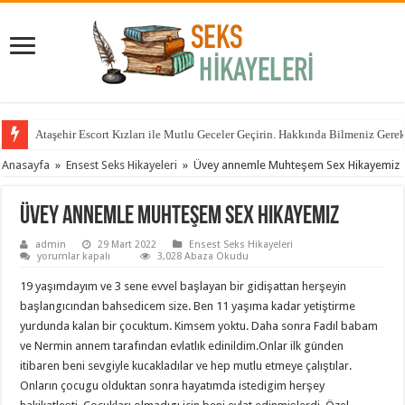
Ataşehir Escort Kızları ile Mutlu Geceler Geçirin. Hakkında Bilmeniz Gere
Anasayfa
»
Ensest Seks Hikayeleri
»
Üvey annemle Muhteşem Sex Hikayemiz
Üvey annemle Muhteşem Sex Hikayemiz
admin
29 Mart 2022
Ensest Seks Hikayeleri
Üvey
yorumlar kapalı
3,028 Abaza Okudu
annemle
Muhteşem
19 yaşımdayım ve 3 sene evvel başlayan bir gidişattan herşeyin
Sex
Hikayemiz
başlangıcından bahsedicem size. Ben 11 yaşıma kadar yetiştirme
için
yurdunda kalan bir çocuktum. Kimsem yoktu. Daha sonra Fadıl babam
ve Nermin annem tarafından evlatlık edinildim.Onlar ilk günden
itibaren beni sevgiyle kucakladılar ve hep mutlu etmeye çalıştılar.
Onların çocugu olduktan sonra hayatımda istedigim herşey