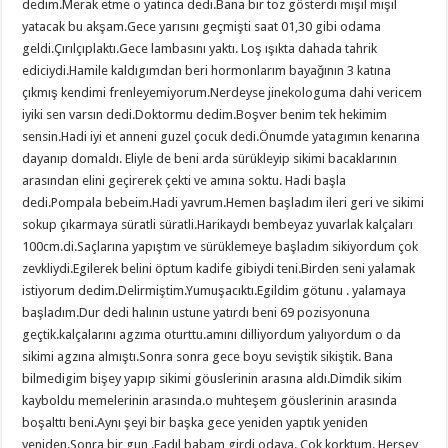
dedim.Merak etme o yatınca dedi.Bana bir toz gösterdi mışıl mışıl
yatacak bu akşam.Gece yarısını geçmişti saat 01,30 gibi odama
geldi.Çırılçıplaktı.Gece lambasını yaktı. Loş ışıkta dahada tahrik
ediciydi.Hamile kaldıgımdan beri hormonlarım bayağının 3 katına
çıkmış kendimi frenleyemiyorum.Nerdeyse jinekologuma dahi vericem
iyiki sen varsın dedi.Doktormu dedim.Boşver benim tek hekimim
sensin.Hadi iyi et anneni guzel çocuk dedi.Önumde yatagımın kenarına
dayanıp domaldı. Eliyle de beni arda sürükleyip sikimi bacaklarının
arasından elini geçirerek çekti ve amına soktu. Hadi başla
dedi.Pompala bebeim.Hadi yavrum.Hemen başladım ileri geri ve sikimi
sokup çıkarmaya süratli süratli.Harikaydı bembeyaz yuvarlak kalçaları
100cm.di.Saçlarına yapıştım ve sürüklemeye başladım sikiyordum çok
zevkliydi.Egilerek belini öptum kadife gibiydi teni.Birden seni yalamak
istiyorum dedim.Delirmiştim.Yumuşacıktı.Egildim götunu . yalamaya
başladım.Dur dedi halının ustune yatırdı beni 69 pozisyonuna
geçtik.kalçalarını agzıma oturttu.amını dilliyordum yalıyordum o da
sikimi agzına almıştı.Sonra sonra gece boyu seviştik sikiştik. Bana
bilmedigim bişey yapıp sikimi göuslerinin arasına aldı.Dimdik sikim
kayboldu memelerinin arasında.o muhteşem göuslerinin arasında
boşalttı beni.Aynı şeyi bir başka gece yeniden yaptık yeniden
yeniden.Sonra bir gun .Fadıl babam girdi odaya. Çok korktum. Herşey