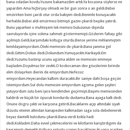
bana odadan kovdu.Yuzune bakamazdım artık.Ya kocasına söylerse ne
yapardım Ama hiçbirşey olmadı ve bir gun sonra o an geldi.Bebei
emzirirken beni çaırdı otur orda bakıyım dedi.Benimle konuşacaktı
herhalde.Bebei aldı emzirmesi bitmişti gazını çıkardı beşike yatırdı.
Bunu yaparken o muhteşem tek memesi buluzunun dışında
savruluyordu içine sokma zahmeti göstermemişti.Gözlerim faltaşı gibi
açılmıştı.Geldi,karşımdaki koltuga oturdu.Bense yerime mıhlanmıştım
kımıldayamıyordum.Öteki memesini de çıkardı.Bana yanıma gel
dedi.Gittim.Dokun dedi.Dokundum.Yumuşacıktı.Harikaydı.Em
dedi.Yuzumu bastırıp ucunu agzıma aldım ve memesini emmeye
başladım.Doyulmaz bir zevkti.O koskocaman dev göuslerinin birinde
elim dolaşırken dierini de emiyordum.Nefessiz
emiyordum.Heyecandan kalbim duracaktı.Bir saniye dahi boşa geçsin
istemiyordum.Sut dolu memesini emiyordum agzıma gelen şeyleri
yutuyordum sutu beni iyice kendimden geçirmişti.Başımı memesinden
kaldırdı ve küçük bir öpucuk kondurdu dudaıma.Bana ayaga kalk dedi.
Önune dogru çekti ve karşısına getirdi.Bacaklarını açıp altındaki siyah
dizustu eteinin altından kanapeden kalkmadan saga sola debelenerek
beyaz dantelli kulodunu çıkardı.Bana verdi kokla hadi
dedi.Kokladım.Daha evvel çekmecelerini ve kilotlarını karıştırdıgımı da
kavramıştı demekki.Koltuga sırtustu uzanıp bacaklarını iki yana açarken