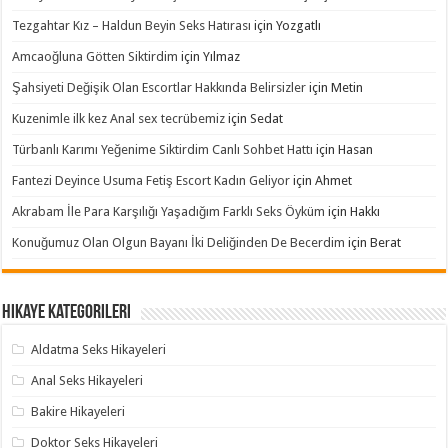
Tezgahtar Kız – Haldun Beyin Seks Hatırası
için
Yozgatlı
Amcaoğluna Götten Siktirdim
için
Yılmaz
Şahsiyeti Değişik Olan Escortlar Hakkında Belirsizler
için
Metin
Kuzenimle ilk kez Anal sex tecrübemiz
için
Sedat
Türbanlı Karımı Yeğenime Siktirdim Canlı Sohbet Hattı
için
Hasan
Fantezi Deyince Usuma Fetiş Escort Kadın Geliyor
için
Ahmet
Akrabam İle Para Karşılığı Yaşadığım Farklı Seks Öyküm
için
Hakkı
Konuğumuz Olan Olgun Bayanı İki Deliğinden De Becerdim
için
Berat
Hikaye Kategorileri
Aldatma Seks Hikayeleri
Anal Seks Hikayeleri
Bakire Hikayeleri
Doktor Seks Hikayeleri