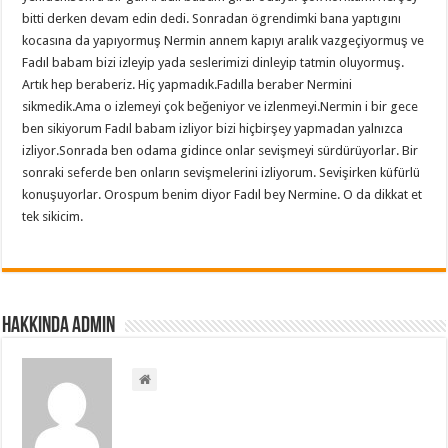
bitti derken devam edin dedi. Sonradan ögrendimki bana yaptıgını
kocasına da yapıyormuş Nermin annem kapıyı aralık vazgeçiyormuş ve
Fadıl babam bizi izleyip yada seslerimizi dinleyip tatmin oluyormuş.
Artık hep beraberiz. Hiç yapmadık.Fadılla beraber Nermini
sikmedik.Ama o izlemeyi çok beğeniyor ve izlenmeyi.Nermin i bir gece
ben sikiyorum Fadıl babam izliyor bizi hiçbirşey yapmadan yalnızca
izliyor.Sonrada ben odama gidince onlar sevişmeyi sürdürüyorlar. Bir
sonraki seferde ben onların sevişmelerini izliyorum. Sevişirken küfürlü
konuşuyorlar. Orospum benim diyor Fadıl bey Nermine. O da dikkat et
tek sikicim.
Hakkında admin