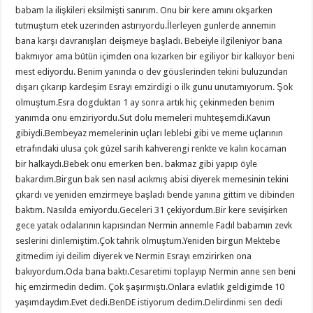
babam la ilişkileri eksilmişti sanırım. Onu bir kere amını okşarken
tutmuştum etek uzerinden astırıyordu.İlerleyen gunlerde annemin
bana karşı davranışları deişmeye başladı. Bebeiyle ilgileniyor bana
bakmıyor ama bütün içimden ona kızarken bir egiliyor bir kalkıyor beni
mest ediyordu. Benim yanında o dev göuslerinden tekini buluzundan
dışarı çıkarıp kardeşim Esrayı emzirdigi o ilk gunu unutamıyorum. Şok
olmuştum.Esra dogduktan 1 ay sonra artık hiç çekinmeden benim
yanımda onu emziriyordu.Sut dolu memeleri muhteşemdi.Kavun
gibiydi.Bembeyaz memelerinin uçları leblebi gibi ve meme uçlarının
etrafındaki ulusa çok güzel sarih kahverengi renkte ve kalın kocaman
bir halkaydı.Bebek onu emerken ben. bakmaz gibi yapıp öyle
bakardım.Birgun bak sen nasıl acıkmış abisi diyerek memesinin tekini
çıkardı ve yeniden emzirmeye başladı bende yanına gittim ve dibinden
baktım. Nasılda emiyordu.Geceleri 31 çekiyordum.Bir kere sevişirken
gece yatak odalarının kapısından Nermin annemle Fadıl babamın zevk
seslerini dinlemiştim.Çok tahrik olmuştum.Yeniden birgun Mektebe
gitmedim iyi deilim diyerek ve Nermin Esrayı emzirirken ona
bakıyordum.Oda bana baktı.Cesaretimi toplayıp Nermin anne sen beni
hiç emzirmedin dedim. Çok şaşırmıştı.Onlara evlatlık geldigimde 10
yaşımdaydım.Evet dedi.BenDE istiyorum dedim.Delirdinmi sen dedi