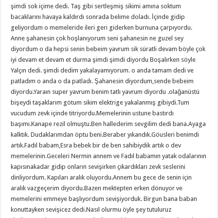
şimdi sok içime dedi. Taş gibi sertleşmiş sikimi amına soktum
bacaklarını havaya kaldırdı sonrada belime doladı. İçinde gidip
geliyordum o memeleride ileri geri giderken burnuna çarpıyordu.
Anne şahanesin çok hoşlanıyorum seni şahanesin ne guzel sey
diyordum o da hepsi senin bebeim yavrum sik süratli devam böyle çok
iyi devam et devam et durma şimdi şimdi diyordu Boşalırken söyle
Yalçın dedi. şimdi dedim yakalayamıyorum. o anda tamam dedi ve
patladım o anda o da patladı. Şahanesin diyordum,sende bebeim
diyordu.Yaraın super yavrum benim tatlı yavrum diyordu .olağanüstü
bişeydi taşaklarım götum sikim elektrige yakalanmış gibiydi.Tum
vucudum zevk içinde titriyordu.Memelerinin ustune bastırdı
başımı.Kanape rezil olmuştu.Ben hallederim sevgilim dedi bana.Ayaga
kalktık. Dudaklarımdan öptu beni.Beraber yıkandık.Göusleri benimdi
artık.Fadıl babam,Esra bebek bir de ben sahibiydik artık o dev
memelerinin.Geceleri Nermin annem ve Fadıl babamın yatak odalarının
kapısınakadar gidip onların sevişirken çıkardıkları zevk seslerini
dinliyordum. Kapıları aralık oluyordu.Annem bu gece de senin için
aralık vazgeçerim diyordu.Bazen mektepten erken dönuyor ve
memelerini emmeye başlıyordum sevişiyorduk. Birgun bana baban
konuttayken sevişicez dedi.Nasıl olurmu öyle şey tutuluruz