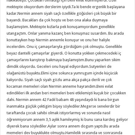
hakikatleşti. Çocukları olmadıgı için beni evlat edinmişlerdi. Özel
mektepte okuyordum derslerim iyiydi.Ta ki bende ergenlik başlayana
kadar.Nermin annem siyah saçlı özellikle göğüsleri çok büyük bir
bayandı. Bacakları da çok hoştu ve ben ona alaka duymaya
başlamıştım. Mektepte kızlarla pek konuşamıyordum genellikle
utangaçtım. Onlar yanıma kazanç ben konuşmaz susardım. Bu arada
konuttayken hep Nermin annemle konuşur ve onu her haliyle
incelerdim. Onu iç çamaşırlarıyla gördüğüm çok olmuştu. Genellikle
beyaz dantelli çamaşırlar giyerdi. O konutta yokken çekmecedeki iç
çamaşırlarını karıştırıp bakmaya başlamıştım.Bunu yaparken sikim
dimdik oluyordu. Geceleri onu hayal ediyordum.Sutyenleri de
olağanüstü buyuktu.Elimi içine sokunca yumrugum içinde küçücük
kalıyordu. Siyah saçlı siyah gözlu ama akça pakça derili ve çok
kocaman memeleri olan Nermin anneme hayrandım.Beni evlat
edindikleri ilk andan beri memeleri beni etkilemişti kuçuk bir çocukken
dahi. Nermin annem 42 Fadıl babam 48 yaşındaydı ki bana birgun
inanmakta güçlük çektigim bişey söylediler.Megerse senelerdir bir
taraftanda çocuk sahibi olmak istiyorlarmış ve sonunda nasıl
öğrenmiyorum annem 3,5 aylık hamileymiş ki bunu sana kardeş geliyor
diyerek bana söylediler.Aylar sonra annem dogum yaptı.Bu arada
memeleri dev buyuklukte olmuştu.Hamilelik sırasında ve sonrasında