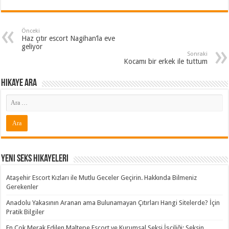
Önceki
Haz çıtır escort Nagihan’la eve
geliyor
Sonraki
Kocamı bir erkek ile tuttum
Hikaye ARA
Yeni Seks Hikayeleri
Ataşehir Escort Kızları ile Mutlu Geceler Geçirin. Hakkında Bilmeniz
Gerekenler
Anadolu Yakasının Aranan ama Bulunamayan Çıtırları Hangi Sitelerde? İçin
Pratik Bilgiler
En Çok Merak Edilen Maltepe Escort ve Kurumsal Seksi İşçiliği: Seksin