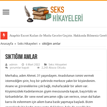
Anadolu Yakasının Aranan ama Bulunamayan Çıtırları Hangi Sitelerde? İçin 
Anasayfa
»
Seks Hikayeleri
»
siktiğim amlar
siktiğim amlar
admin
6 Mart 2022
Seks Hikayeleri
siktiğim
yorumlar kapalı
2,243 Abaza Okudu
amlar
için
Merhaba, adım Ahmet. 31 yaşındayım. Anadolunun ismini vermek
istemediğim şirin, hoş bir şehrinde merkeze yakın bir köyündenim.
Anane ve göreneklerine çok bağlı, muhafazakâr bir ailem var.
Köyümüzdeki Kadınlarımızın giyim mevzusunda kapalı, başörtülü ve
türbanlıdırlar. Bir sene evvel amcamın oğlu can verince, onun dul kalan
karısı ile evlenmem için ailem bana baskı yapmaya başladı. Bizim