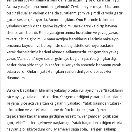
Yengemin suskun kalması beni daha da azdırmış ve öfkelendirmişti.
Acaba yarağım ona minik mi gelmişti? Zevk almıyor muydu? Kafamda
bu cinsli sualler varken daha da süratlenmiştim ve şimdi karyola gacır
gucur sesler çıkarıyordu. Amından çıktım. Onu Ellerimle belinden
yakalayıp azıcık daha geriye kaydırdım. Bacaklarını kaldırıp havaya
dikince amı belirdi. Elimle yarağımı amına hizaladım ve yavaş yavaş
tekerrür içine girdim. İki yana açtığım bacaklarını Ellerimle yakalayıp
omzuma koydum ve bu biçimde daha şiddetle sikmeye başladım.
Yarak darbelerimle bedeni altımda sallanıyordu. Yengemden yavaş
yavaş “Aah, aah!” diye sesler gelmeye başlamıştı. Yatağın çıkardığı
sesler daha şiddetliydi bu sefer. Yukarıyada annemle babamın yatak
odası vardı. Onların yataktan çıkan sesleri dinliyor olabileceklerini
düşündüm.
Bu kere bacaklarını Ellerimle yakalayıp tekerrür ayırdım ve “Bacaklarını
iyice ayır, yakala onları!” dedim. Yengem dediğimi yaparak bacaklarını
iki yana iyice açtı ve alttan kalçalarını yakaladı. Yatak başından tutarak
efor aldım ve var eforumla öne doğru bastırınca, yarağımın
taşaklarıma kadar amına girdiğine hissettim. Yengemden çığlık atar
gibi, “Ahh!” sesleri gelmeye başlamıştı. Yatak başından aldığım eforla
hayvan gibi sikiyordum onu. Memeleri sağa sola, ileri geri sallanıp