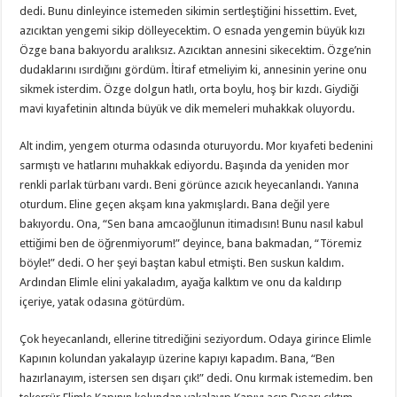
dedi. Bunu dinleyince istemeden sikimin sertleştiğini hissettim. Evet,
azıcıktan yengemi sikip dölleyecektim. O esnada yengemin büyük kızı
Özge bana bakıyordu aralıksız. Azıcıktan annesini sikecektim. Özge’nin
dudaklarını ısırdığını gördüm. İtiraf etmeliyim ki, annesinin yerine onu
sikmek isterdim. Özge dolgun hatlı, orta boylu, hoş bir kızdı. Giydiği
mavi kıyafetinin altında büyük ve dik memeleri muhakkak oluyordu.
Alt indim, yengem oturma odasında oturuyordu. Mor kıyafeti bedenini
sarmıştı ve hatlarını muhakkak ediyordu. Başında da yeniden mor
renkli parlak türbanı vardı. Beni görünce azıcık heyecanlandı. Yanına
oturdum. Eline geçen akşam kına yakmışlardı. Bana değil yere
bakıyordu. Ona, “Sen bana amcaoğlunun itimadısın! Bunu nasıl kabul
ettiğimi ben de öğrenmiyorum!” deyince, bana bakmadan, “Töremiz
böyle!” dedi. O her şeyi baştan kabul etmişti. Ben suskun kaldım.
Ardından Elimle elini yakaladım, ayağa kalktım ve onu da kaldırıp
içeriye, yatak odasına götürdüm.
Çok heyecanlandı, ellerine titrediğini seziyordum. Odaya girince Elimle
Kapının kolundan yakalayıp üzerine kapıyı kapadım. Bana, “Ben
hazırlanayım, istersen sen dışarı çık!” dedi. Onu kırmak istemedim. ben