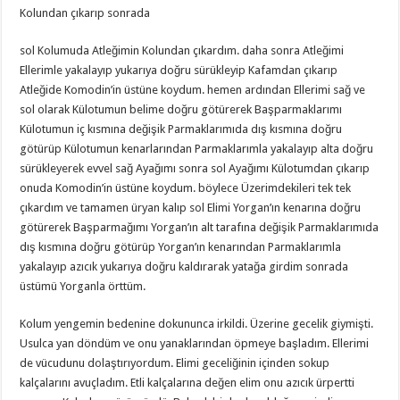
Kolundan çıkarıp sonrada
sol Kolumuda Atleğimin Kolundan çıkardım. daha sonra Atleğimi
Ellerimle yakalayıp yukarıya doğru sürükleyip Kafamdan çıkarıp
Atleğide Komodin’in üstüne koydum. hemen ardından Ellerimi sağ ve
sol olarak Külotumun belime doğru götürerek Başparmaklarımı
Külotumun iç kısmına değişik Parmaklarımıda dış kısmına doğru
götürüp Külotumun kenarlarından Parmaklarımla yakalayıp alta doğru
sürükleyerek evvel sağ Ayağımı sonra sol Ayağımı Külotumdan çıkarıp
onuda Komodin’in üstüne koydum. böylece Üzerimdekileri tek tek
çıkardım ve tamamen üryan kalıp sol Elimi Yorgan’ın kenarına doğru
götürerek Başparmağımı Yorgan’ın alt tarafına değişik Parmaklarımıda
dış kısmına doğru götürüp Yorgan’ın kenarından Parmaklarımla
yakalayıp azıcık yukarıya doğru kaldırarak yatağa girdim sonrada
üstümü Yorganla örttüm.
Kolum yengemin bedenine dokununca irkildi. Üzerine gecelik giymişti.
Usulca yan döndüm ve onu yanaklarından öpmeye başladım. Ellerimi
de vücudunu dolaştırıyordum. Elimi geceliğinin içinden sokup
kalçalarını avuçladım. Etli kalçalarına değen elim onu azıcık ürpertti