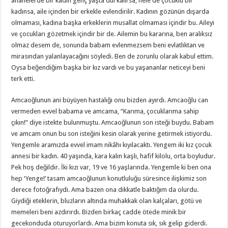
ananelerde bir kadın genç yaşta dul kalırsa, hele de çocuklu bir
kadınsa, aile içinden bir erkekle evlendirilir. Kadının gözünün dışarda
olmaması, kadına başka erkeklerin musallat olmaması içindir bu. Aileyi
ve çocukları gözetmek içindir bir de. Ailemin bu kararına, ben aralıksız
olmaz desem de, sonunda babam evlenmezsem beni evlatlıktan ve
mirasından yalanlayacağını söyledi. Ben de zorunlu olarak kabul ettim.
Oysa beğendiğim başka bir kız vardı ve bu yaşananlar neticeyi beni
terk etti.
Amcaoğlunun ani büyüyen hastalığı onu bizden ayırdı. Amcaoğlu can
vermeden evvel babama ve amcama, “Karıma, çocuklarıma sahip
çıkın!” diye istekte bulunmuştu. Amcaoğlunun son isteği buydu. Babam
ve amcam onun bu son isteğini kesin olarak yerine getirmek istiyordu.
Yengemle aramızda evvel imam nikâhı kıyılacaktı. Yengem iki kız çocuk
annesi bir kadın. 40 yaşında, kara kalın kaşlı, hafif kilolu, orta boyludur.
Pek hoş değildir. İki kızı var, 19 ve 16 yaşlarında. Yengemle ki ben ona
hep ‘Yenge!’ tasam amcaoğlunun konutluluğu süresince ilişkimiz son
derece fotoğrafıydı. Ama bazen ona dikkatle baktığım da olurdu.
Giydiği eteklerin, bluzların altında muhakkak olan kalçaları, götü ve
memeleri beni azdırırdı. Bizden birkaç cadde ötede minik bir
gecekonduda oturuyorlardı. Ama bizim konuta sık, sık gelip giderdi.