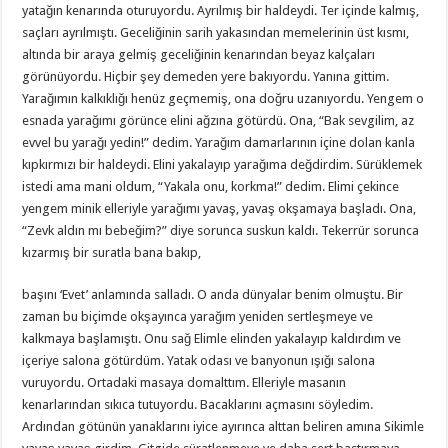
yatağın kenarında oturuyordu. Ayrılmış bir haldeydi. Ter içinde kalmış,
saçları ayrılmıştı. Geceliğinin sarih yakasından memelerinin üst kısmı,
altında bir araya gelmiş geceliğinin kenarından beyaz kalçaları
görünüyordu. Hiçbir şey demeden yere bakıyordu. Yanına gittim.
Yarağımın kalkıklığı henüz geçmemiş, ona doğru uzanıyordu. Yengem o
esnada yarağımı görünce elini ağzına götürdü. Ona, “Bak sevgilim, az
evvel bu yarağı yedin!” dedim. Yarağım damarlarının içine dolan kanla
kıpkırmızı bir haldeydi. Elini yakalayıp yarağıma değdirdim. Sürüklemek
istedi ama mani oldum, “Yakala onu, korkma!” dedim. Elimi çekince
yengem minik elleriyle yarağımı yavaş, yavaş okşamaya başladı. Ona,
“Zevk aldın mı bebeğim?” diye sorunca suskun kaldı. Tekerrür sorunca
kızarmış bir suratla bana bakıp,
başını ‘Evet’ anlamında salladı. O anda dünyalar benim olmuştu. Bir
zaman bu biçimde okşayınca yarağım yeniden sertleşmeye ve
kalkmaya başlamıştı. Onu sağ Elimle elinden yakalayıp kaldırdım ve
içeriye salona götürdüm. Yatak odası ve banyonun ışığı salona
vuruyordu. Ortadaki masaya domalttım. Elleriyle masanın
kenarlarından sıkıca tutuyordu. Bacaklarını açmasını söyledim.
Ardından götünün yanaklarını iyice ayırınca alttan beliren amına Sikimle