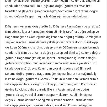
Düğmeyi delikden geçirip çıkardım. Gömleğimin Kolumdaki Düğmeleri
çözdükden sonra sol Elimi Göğsüme doğru götürerek evvel üst
tarafdan başlayarak İşaret Parmağımı Gömleğimin iç tarafına doğru
sokup değişik Başparmağımıda Gömleğimin dışında bulunan
Düğmenin kenarına doğru götürüp Düğmeye Parmağımla basarak sağ
Elimlede ise İşaret Parmağımı Gömleğimin iç tarafına doğru sokup ve
Başparmağımda Gömleğimin dış kenarına doğru götürüp Gömleğimin
sağ kenarından Parmaklarımla yakalayıp sağ tarafa doğru sürükleyip
delikden Düğmeyi çıkardım. değişik alttaki Düğmeleri ise aynı biçimde
çözdüm. iki Elimide arkama doğru götürüp sol Elimi sağ Koluma doğru
götürüp Başparmağım dışına, İşaret Parmağımda iç kısmına doğru
götürerek Gömlek Kolunun kenarından Parmaklarımla yakalayıp sol
tarafa doğru sürükleyip Kolumdan çıkardım. sonra sağ Elimi sol
Koluma doğru götürüp Başparmağım dışına, İşaret Parmağımda iç
kısmına doğru götürerek Gömlek Kolunun kenarından Parmaklarımla
yakalayıp sağ tarafa doğru sürükleyip Kolumdan çıkarıp Komodin’in
üstüne koydum. daha sonrada Ellerimi Atletimin belime doğru
götürerek sağ ve sol Ellerimin Başparmaklarımı Atleğimin dışına
değişik Parmaklarımıda Atleğimin iç kenarlarından Parmaklarımla
yakalayıp yukarıya doğru sürükleyip, evvel sağ Kolumu Atleğimin