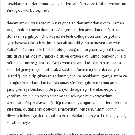
taşaklarıma kadar amındaydı yeniden. Aldığım zevki tarif edemiyorum.
Birkaç dakika bu biçimde
devam ettik. Boşalacağımı kavrayınca aniden amından çıktım. Hemen
boşalmak istemiyordum zira. Yengem aniden amından çıktığım için
donakalmış gibiydi. Onu köşedeki tekli koltuğa oturttum ve götünü
iyice havaya dikecek biçimde bacaklarını iki yana açmasını söyledim.
Koltuğun üzerinde iki büklüm oldu, dediğim gibi yapınca götü havaya
dikildi ve amı iyice muhakkak oldu ve ortaya çıktı. Şimdi banyonun ışığı
bütün üzerimize geliyordu. Yengemin etli am dudaklarının arasındaki
sulu deliğine yarağımı tek atakta soktum. Amının içi sıcacıktı ve iyice
ıslandığı için girip çıkarken zorlanmıyordum. Ayaklarımı geriye attım ve
koltuğun kenarlarından tutarak şınav sürükler gibi yengemin amına
girip çıkmaya başladım. Bu pozisyonda ağır ağır hareket ediyor,
yarağımı amının en derinlerine kadar sokuyor ve çıkarıyordum.
Üzerinde eğilip kalkıyor, eğildiğim zaman yarağım amının derinliklerine
girerken, dudaklarını öpüyor, emiyordum. Yengem, “Imm, ığhh!”
diyerek inliyor, gözleri kapalı halde dudaklarını emiyordu. Yavaş yavaş
süratlenmeye