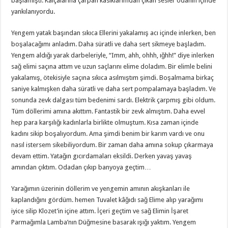
başlamıştı. Kalçalarına çarpan kasıklarımdan çıkan sesler odanın içinde
yankılanıyordu.
Yengem yatak başından sıkıca Ellerini yakalamış acı içinde inlerken, ben
boşalacağımı anladım. Daha süratli ve daha sert sikmeye başladım.
Yengem aldığı yarak darbeleriyle, “Imm, ahh, ohhh, ığhh!” diye inlerken
sağ elimi saçına attım ve uzun saçlarını elime doladım. Bir elimle belini
yakalamış, ötekisiyle saçına sıkıca asılmıştım şimdi. Boşalmama birkaç
saniye kalmışken daha süratli ve daha sert pompalamaya başladım. Ve
sonunda zevk dalgası tüm bedenimi sardı. Elektrik çarpmış gibi oldum.
Tüm döllerimi amına akıttım. Fantastik bir zevk almıştım. Daha evvel
hep para karşılığı kadınlarla birlikte olmuştum. Kısa zaman içinde
kadını sikip boşalıyordum. Ama şimdi benim bir karım vardı ve onu
nasıl istersem sikebiliyordum. Bir zaman daha amına sokup çıkarmaya
devam ettim. Yatağın gıcırdamaları eksildi. Derken yavaş yavaş
amından çıktım. Odadan çıkıp banyoya geçtim…
Yarağımın üzerinin döllerim ve yengemin amının akışkanları ile
kaplandığını gördüm. hemen Tuvalet kâğıdı sağ Elime alıp yarağımı
iyice silip Klozet’in içine attım. İçeri geçtim ve sağ Elimin İşaret
Parmağımla Lamba’nın Düğmesine basarak ışığı yaktım. Yengem