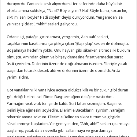
duruyordu. Fantastik zevk alıyordum. Her seferinde daha büyük bir
eforla amına soktukça, “Nasıl? Böyle iyi mi? Ha? Söyle bana, kocan hiç
sikti mi seni böyle? Hadi söyle!” deyip duruyordum. Yengemden ise
yalnızca şiddetli, “Ahh!” sesleri geliyordu.
Odanın içi, yatağın gıcırdaması, yengemin, ‘Aah aah’ sesleri,
taşaklarımın kasıklarına çarptıkça çıkan ‘Şlap şlap’ sesleri ile dolmuştu.
Boşalmaya hedefim yoktu. Onu hayvan gibi sikerken altımda iki büklüm
olmuştu. Amından çıktım ve birşey demesine fırsat vermeden surat
üstü çevirdim. Dizlerinin üzerinde doğrulmasını istedim. Elleriyle yatak
başından tutarak destek aldı ve dizlerinin üzerinde domaldı. Artta
yerimi aldım.
Göt yanaklarını iki yana iyice açınca oldukça kıllı ve bir çukur gibi duran
göt deliği belirdi. sol Elimin Başparmağımı deliğine bastırdım.
Parmağım vıcık vıcık ter içinde kaldı. Sert kılları sezmiştim. Başını ve
belini iyice eğmesini söyledim. Ellerimle Bacaklarını ayırdım. Yarağımı
tekerrür amına soktum. Ellerimle Belinden sıkıca tuttum ve gitgide
süratlenmeye başladım. Yengem yeniden, “Ahh, ahh!” sesleri çıkarmaya
başlamış, yatak da az evvelki gibi sallanmaya ve gıcırdamaya