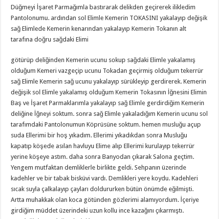
Düğmeyi İşaret Parmağımla bastırarak delikden geçirerek ilikledim
Pantolonumu. ardından sol Elimle Kemerin TOKASINI yakalayıp değişik
sağ Elimlede Kemerin kenarından yakalayıp Kemerin Tokanın alt
tarafına doğru sağdaki Elimi
götürüp deliğinden Kemerin ucunu sokup sağdaki Elimle yakalamış
olduğum Kemeri vazgeçip ucunu Tokadan geçirmiş olduğum tekerrür
sağ Elimle Kemerin sağ ucunu yakalayıp sürükleyip gerdirerek. Kemerin
değişik sol Elimle yakalamış olduğum Kemerin Tokasının İğnesini Elimin
Baş ve İşaret Parmaklarımla yakalayıp sağ Elimle gerdirdiğim Kemerin
deliğine İğneyi soktum. sonra sağ Elimle yakaladığım Kemerin ucunu sol
tarafımdaki Pantolonumun Köprüsüne soktum. hemen musluğu açup
suda Ellerimi bir hoş yıkadım. Ellerimi yıkadıkdan sonra Musluğu
kapatıp köşede asılan havluyu Elime alıp Ellerimi kurulayıp tekerrür
yerine köşeye astım. daha sonra Banyodan çıkarak Salona geçtim.
Yengem mutfaktan demliklerle birlikte geldi. Sehpanın üzerinde
kadehler ve bir tabak bisküvi vardı. Demlikleri yere koydu. Kadehleri
sıcak suyla çalkalayıp çayları doldururken bütün önümde eğilmişti.
Artta muhakkak olan koca götünden gözlerimi alamıyordum. İçeriye
girdiğim müddet üzerindeki uzun kollu ince kazağını çıkarmıştı.