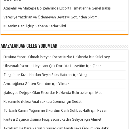
Ataşehir ve Maltepe Bölgelerinde Escort Hizmetlerine Genel Bakış
Veresiye Yazdıran ve Ödemeyen Beyza’yı Götünden Siktim.
Kuzenim Beni İçirip Sabaha Kadar Sikti
Abazalardan Gelen Yorumlar
Etrafına Yararlı Olmak İsteyen Escort Kızlar Hakkında
için
Stilci bey
Ukraynalı Escortla Heyecanı Çok Dorukta Hissettim
için
Çınar
Tezgahtar Kız – Haldun Beyin Seks Hatırası
için
Yozgatlı
Amcaoğluna Götten Siktirdim
için
Yılmaz
Şahsiyeti Değişik Olan Escortlar Hakkında Belirsizler
için
Metin
Kuzenimle ilk kez Anal sex tecrübemiz
için
Sedat
Türbanlı Karımı Yeğenime Siktirdim Canlı Sohbet Hattı
için
Hasan
Fantezi Deyince Usuma Fetiş Escort Kadın Geliyor
için
Ahmet
Akrabam İle Para Karşılığı Yaşadığım Farklı Seks Öyküm
için
Hakkı