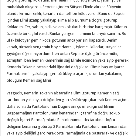
doğru götürüp kokladım. Memelerinin ucu sütyende iz yapmıştı ve
muhakkak oluyordu. Sepetin içinden Sütyeni Elimle alırken Sütyenin
altında kırmızı renkli, kenarları dantelli bir külot vardı. Bunu da Sepetin
içinden Elimi uzatıp yakalayıp elime alıp Burnuma doğru götürüp
Kokladım. Ter, sabun, sidik ve am kokuları birbirine karışmıştı. Külotun
üzerinde birkaç kıl vardı. Bunlar yengemin amının kıllarıydı sanırım. Bu
ufak külot yengemin koca götünün anca yarısını kapatırdı. Benim
kapalı, türbanlı yengemin böyle dantelli, işlemeli külotlar, sutyenler
giydiğini öğrenmiyordum. ben onları Sepette öyle görünce mütiş
azmıştım. ben hemen Kemerimin sağ Elimle ucundan yakalayıp gererek
Kemerin Tokanın ortasındaki İğnesini değişik sol Elimin baş ve işaret
Parmaklarımla yakalayıp geri sürükleyip açarak, ucundan yakalamış
olduğum Kemeri sağ Elimi
vazgeçip, Kemerin Tokanın alt tarafına Elimi götürüp Kemerin sağ
tarafından yakalayıp deliğinden geri sürükleyip çıkararak Kemeri açtım.
daha sonrada Pantolonumun Düğmesini çözmek için sol Elimin
Başparmağımı Pantolonumun kenarından iç tarafına doğru sokup
değişik İşaret Parmağımlada Pantolonumun dış tarafına doğru
deliğinin kenarına götürüp 2 Parmaklarımla Pantolonumun kenarından
yakalayıp deliğini gerdirerek orta Parmağımla da bastırarak ve değişik