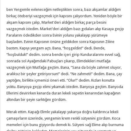
ben Yengemle evleneceğim netleştikten sonra, bazı akşamlar aldığım
birkaç öteberiyi vazgeçmek için kapısını çalıyordum. Yeniden böyle bir
akşam kapısını çalıp, Market’deri aldığım birkaç parça besini
vazgeçmek istedim. Market’deri aldığım bazı gıdaları alıp Kasaya geçip
Paralarını ödedikden sonra Evinin yolunu yakalayıp yürümeye
başladım. Evinin Kapısının önüne geldıkden sonra Kapısının Ziline
bastım. Kapıyı yengem açtı. Bana, “hoşgeldin!” dedi. Bende,
“hoşbulduk!” dedim. sonra bende içeri girip Kunduralarımı evvel sağ,
sonrada sol Ayağımdaki Pabuçları çıkarıp, Elimdekileri mutfağa
vazgeçmek için Mutfağa geçtim. Bana, “Sana da böyle zahmet oluyor,
aralıksız bir şeyler getiriyorsun!” dedi. “Ne zahmeti!” dedim. Bana, çay
yaptığını, birlikte içmemizi öneri etti. “Olur!” dedim. Kızları konutta
yoktu. Banyoya geçip elimi yıkamak istedim. Banyoya geçtim. Banyoda
Ellerimi devirirken kenarda duran lekeli sepetin kenarından kapağının
altından bir şeyin sarktığını gördüm.
Merak ettim. Kapağı Elimle yakalayıp yukarıya doğru kaldırınca lekeli
çamaşırların üzerinde, yengemin krem renkli sütyenini gördüm. Koca
memeleri için bunu giyiyordu demek ki. Sütyeni sağ Elime alıp burnuma