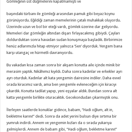
Gömleğinin üst düğmelerini kapatmamıştı ve
başındaki türbanı ile gömleği arasından pamuk gibi beyaz koynu
görünüyordu. Eğildiği zaman memelerinin çatalı muhakkak oluyordu.
Üzerinde uzun ve bol bir eteği vardı, gömlek üzerine dar geliyordu.
Memeleri dar gömleğin altından dışarı fırlayacakmış gibiydi. Çayları
doldurduktan sonra havadan sudan konuşmaya başladık. Birbirimize
henüz adlarımızla hitap etmiyor yalnızca ‘Sen’ diyorduk. Yengem bana
karşı utangaç ve hürmetli davranıyordu.
Bu vakadan kısa zaman sonra bir akşam konutta aile içinde minik bir
merasim yaptık. Nikâhımız kıyıldı. Daha sonra kadınlar ve erkekler ayrı
ayrı oturduk. Kadınlar alt kata yengemin dairesine indiler. Daha evvel
orada kiracımız vardı, ama ben yengemle evleneceğim için kiracıyı
çıkardık. Konutta tadilat yapıp, yeni eşyalar aldık. Bundan sonra alt
katta yengemle birlikte oturacaktık. Gecekondudan çıkarmıştık onu.
İlerleyen saatlerde konuklar gidince, babam, “Hadi oğlum, alt in,
bekletme karını!” dedi. Sonra da adet yerini bulsun diye sırtıma bir
yumruk indirdi. Annem ve yengemin kızları da o sırada yukarıya
gelmişlerdi. Annem de babam gibi, “Hadi oğlum, bekletme karını!”