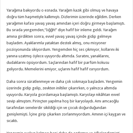
Yarağıma bakıyordu o esnada. Yarağım kazık gibi olmuş ve havaya
doğru tüm haşmetiyle kalkmıştı. Dizlerimin üzerinde eğildim. Derken
yarağımın kafası yavaş yavaş amından içeri doğru girmeye başlamıştı.
Bu sırada yengemden,“Iığğh!” diye hafif bir inleme geldi. Yarağım
amına girdikten sonra, evvel yavaş yavaş içinde gidip gelmeye
başladım. Ayaklarımla yataktan destek almış, onu misyoner
pozisyonunda sikiyordum. Yengemden hiç ses çıkmıyor, kollarını iki
yanına uzatmış öylece uyuyordu altımda. Suratını, yanaklarını,
dudaklarını öpüyordum. Saçlarından hafif bir parfüm kokusu
geliyordu. Memelerini emiyor, uçlarını hafif hafif ısırıyordum.
Daha sonra süratlenmeye ve daha çok sokmaya başladım. Yengemin
üzerinde gidip gelip, zevkten iniltiler çıkarırken, o yalnızca altımda
uyuyordu. Karyola gıcırdamaya başlamıştı. Karyolayı nikâhtan evvel
sevip almıştım. Pirinçten yapılma hoş bir karyolaydı. Amı amcaoğlu
tarafından senelerdir sikildiği için ve çocuk doğurduğundan
genişlemişti. İçine girip çıkarken zorlanmıyordum. Amının içi kaygan ve
sıcaktı.