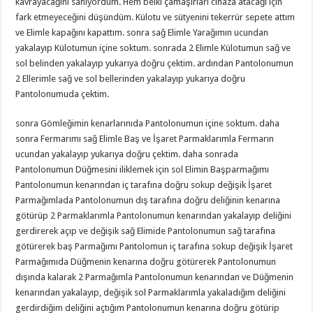
kavrayacağını sanıyordum. Hem belki çamaşırları cihaza atacağı için
fark etmeyeceğini düşündüm. Külotu ve sütyenini tekerrür sepete attım
ve Elimle kapağını kapattım. sonra sağ Elimle Yarağımın ucundan
yakalayıp Külotumun içine soktum. sonrada 2 Elimle Külotumun sağ ve
sol belinden yakalayıp yukarıya doğru çektim. ardından Pantolonumun
2 Ellerimle sağ ve sol bellerinden yakalayıp yukarıya doğru
Pantolonumuda çektim.
sonra Gömleğimin kenarlarınıda Pantolonumun içine soktum. daha
sonra Fermarımı sağ Elimle Baş ve İşaret Parmaklarımla Fermarın
ucundan yakalayıp yukarıya doğru çektim. daha sonrada
Pantolonumun Düğmesini iliklemek için sol Elimin Başparmağımı
Pantolonumun kenarından iç tarafına doğru sokup değişik İşaret
Parmağımlada Pantolonumun dış tarafına doğru deliğinin kenarına
götürüp 2 Parmaklarımla Pantolonumun kenarından yakalayıp deliğini
gerdirerek açıp ve değişik sağ Elimide Pantolonumun sağ tarafına
götürerek baş Parmağımı Pantolomun iç tarafına sokup değişik İşaret
Parmağımıda Düğmenin kenarına doğru götürerek Pantolonumun
dışında kalarak 2 Parmağımla Pantolonumun kenarından ve Düğmenin
kenarından yakalayıp, değişik sol Parmaklarımla yakaladığım deliğini
gerdirdiğim deliğini açtığım Pantolonumun kenarına doğru götürip