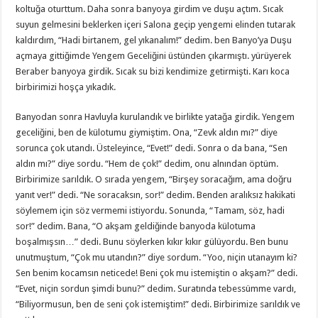
koltuğa oturttum. Daha sonra banyoya girdim ve duşu açtım. Sıcak
suyun gelmesini beklerken içeri Salona geçip yengemi elinden tutarak
kaldırdım, “Hadi birtanem, gel yıkanalım!” dedim. ben Banyo’ya Duşu
açmaya gittiğimde Yengem Geceliğini üstünden çıkarmıştı. yürüyerek
Beraber banyoya girdik. Sıcak su bizi kendimize getirmişti. Karı koca
birbirimizi hoşça yıkadık.
Banyodan sonra Havluyla kurulandık ve birlikte yatağa girdik. Yengem
geceliğini, ben de külotumu giymiştim. Ona, “Zevk aldın mı?” diye
sorunca çok utandı. Üsteleyince, “Evet!” dedi. Sonra o da bana, “Sen
aldın mı?” diye sordu. “Hem de çok!” dedim, onu alnından öptüm.
Birbirimize sarıldık. O sırada yengem, “Birşey soracağım, ama doğru
yanıt ver!” dedi. “Ne soracaksın, sor!” dedim. Benden aralıksız hakikati
söylemem için söz vermemi istiyordu. Sonunda, “Tamam, söz, hadi
sor!” dedim. Bana, “O akşam geldiğinde banyoda külotuma
boşalmışsın…” dedi. Bunu söylerken kıkır kıkır gülüyordu. Ben bunu
unutmuştum, “Çok mu utandın?” diye sordum. “Yoo, niçin utanayım ki?
Sen benim kocamsın neticede! Beni çok mu istemiştin o akşam?” dedi.
“Evet, niçin sordun şimdi bunu?” dedim. Suratında tebessümme vardı,
“Biliyormusun, ben de seni çok istemiştim!” dedi. Birbirimize sarıldık ve