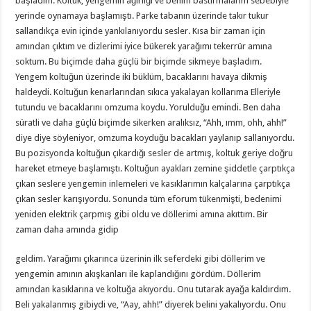
başladım. Koltuk, yengemin ağırlığı ve benim bastırmalarım sebebiyle
yerinde oynamaya başlamıştı. Parke tabanın üzerinde takır tukur
sallandıkça evin içinde yankılanıyordu sesler. Kısa bir zaman için
amından çıktım ve dizlerimi iyice bükerek yarağımı tekerrür amına
soktum. Bu biçimde daha güçlü bir biçimde sikmeye başladım.
Yengem koltuğun üzerinde iki büklüm, bacaklarını havaya dikmiş
haldeydi. Koltuğun kenarlarından sıkıca yakalayan kollarıma Elleriyle
tutundu ve bacaklarını omzuma koydu. Yorulduğu emindi. Ben daha
süratli ve daha güçlü biçimde sikerken aralıksız, “Ahh, ımm, ohh, ahh!”
diye diye söyleniyor, omzuma koyduğu bacakları yaylanıp sallanıyordu.
Bu pozisyonda koltuğun çıkardığı sesler de artmış, koltuk geriye doğru
hareket etmeye başlamıştı. Koltuğun ayakları zemine şiddetle çarptıkça
çıkan seslere yengemin inlemeleri ve kasıklarımın kalçalarına çarptıkça
çıkan sesler karışıyordu. Sonunda tüm eforum tükenmişti, bedenimi
yeniden elektrik çarpmış gibi oldu ve döllerimi amına akıttım. Bir
zaman daha amında gidip
geldim. Yarağımı çıkarınca üzerinin ilk seferdeki gibi döllerim ve
yengemin amının akışkanları ile kaplandığını gördüm. Döllerim
amından kasıklarına ve koltuğa akıyordu. Onu tutarak ayağa kaldırdım.
Beli yakalanmış gibiydi ve, “Aay, ahh!” diyerek belini yakalıyordu. Onu