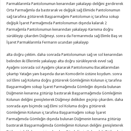
Parmaklarımla Pantolonumun kenarından yakalayıp deliğini gerdirerek
Orta Parmağımla da bastırarak ve değişik sağ Elimide Pantolonumun
sağ tarafına götürerek Başparmağımı Pantolomun iç tarafına sokup
değişik İşaret Parmağımıda Pantolonumun dışında kalarak 2
Parmağımla Pantolonumun kenarından yakalayıp Karnıma doğru
sürükleyip çıkardım Düğmeyi. sonra da Fermarımıda sağ Elimle Baş ve
İşaret Parmaklarımla Fermarın ucundan yakalayıp
alta doğru çektim. daha sonrada Pantolonumun sağ ve sol kenarından
belinden iki Ellerimle yakalayıp alta doğru sürükleyerek evvel sağ
Ayağımı sonrada sol Ayağımı çıkararak Pantolonumu Bacaklarımdan
çıkartıp Yatağın yanı başında duran Komodin’in üstüne koydum. sonra
sol Elimi sağ Koluma doğru götürerek Gömleğimin Kolunun iç tarafına
Başparmağımı sokup İşaret Parmağımıda Gömleğin dışında bulunan
Düğmenin kenarına götürüp bastırarak Başparmağımıda Gömleğimin
Kolunun deliğini genişleterek Düğmeyi delikden geçirip çıkardım. daha
sonrada aynı biçimde sağ Elimi sol Koluma doğru götürerek
Gömleğimin Kolunun iç tarafına Başparmağımı sokup İşaret
Parmağımıda Gömleğin dışında bulunan Düğmenin kenarına götürüp
bastırarak Başparmağımıda Gömleğimin Kolunun deliğini genişleterek