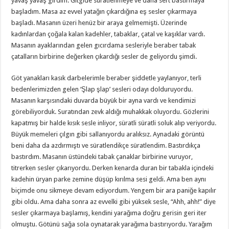
yavaş yavaş girdim. Gitgide süratlenmeye ve daha sert bastırmaya
başladım. Masa az evvel yatağın çıkardığına eş sesler çıkarmaya
başladı. Masanın üzeri henüz bir araya gelmemişti. Üzerinde
kadınlardan çoğala kalan kadehler, tabaklar, çatal ve kaşıklar vardı.
Masanın ayaklarından gelen gıcırdama sesleriyle beraber tabak
çatalların birbirine değerken çıkardığı sesler de geliyordu şimdi.
Göt yanakları kasık darbelerimle beraber şiddetle yaylanıyor, terli
bedenlerimizden gelen ‘Şlap şlap’ sesleri odayı dolduruyordu.
Masanın karşısındaki duvarda büyük bir ayna vardı ve kendimizi
görebiliyorduk. Suratından zevk aldığı muhakkak oluyordu. Gözlerini
kapatmış bir halde kısık sesle inliyor, süratli süratli soluk alıp veriyordu.
Büyük memeleri çılgın gibi sallanıyordu aralıksız. Aynadaki görüntü
beni daha da azdırmıştı ve süratlendikçe süratlendim. Bastırdıkça
bastırdım. Masanın üstündeki tabak çanaklar birbirine vuruyor,
titrerken sesler çıkarıyordu. Derken kenarda duran bir tabakla içindeki
kadehin üryan parke zemine düşüp kırılma sesi geldi. Ama ben aynı
biçimde onu sikmeye devam ediyordum. Yengem bir ara paniğe kapılır
gibi oldu. Ama daha sonra az evvelki gibi yüksek sesle, “Ahh, ahh!” diye
sesler çıkarmaya başlamış, kendini yarağıma doğru gerisin geri iter
olmuştu. Götünü sağa sola oynatarak yarağıma bastırıyordu. Yarağım