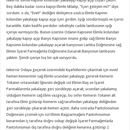
tekerrür Elimle Kapının kolundan yakalayıp Kapıyı açıp Dışarı çıktım.
Beş dakika kadar sonra kapıyı Elimle tıklatıp, “İçeri geleyim mi?” diye
sordum. o da, “Evet!” dediğini dinleyince usulca Elimle Kapının
kolundan yakalayıp kapıyı açıp içeri girdim. Işığı söndürmüştü ve içerisi
karanlıktı. Kalın kadife perdeler sebebiyle cadde lambasının ışığı
içeriye vurmuyordu. Bunun üzerine Odanın Kapısının Elimle kolundan
yakalayıp kapıyı açıp Banyo Kapısının önüne gidip sağ Elimle Banyo
Kapısının kolundan yakalayıp açarak banyonun Lamba Düğmesine sağ
Elimin İşaret Parmağımla Düğmesine basarak Banyonun lambasını
yaktım. Şimdi içeriye loş bir ışık vuruyordu.
tekerrür Odaya geçerek üzerimdeki Kıyafetlerimi çıkarmak için evvel
hemen Kemerimin sağ Elimle ucundan yakalayıp gererek Kemerin
Tokanın ortasındaki İğnesini değişik sol Elimin Baş ve İşaret
Parmaklarımla yakalayıp geri sürükleyip açarak, ucundan yakalamış
olduğum Kemerin sağ Elimi vazgeçip, bu sefer Kemerin Tokanın alt
tarafına Elimi götürüp Kemerin sağ tarafından yakalayıp deliğinden
geri sürükleyip çıkararak Kemeri açtım. daha sonrada Pantolonumun
Düğmesini çözmek için sol Elimin Başparmağımı Pantolonumun
kenarından iç tarafına doğru sokup değişik İşaret Parmağımlada
Pantolonumun dış tarafına doğru deliğinin kenarına götürüp 2