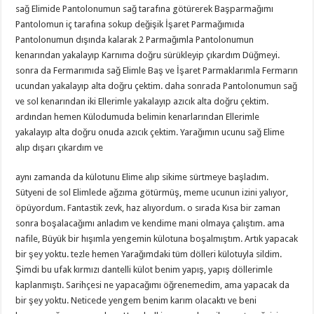
sağ Elimide Pantolonumun sağ tarafına götürerek Başparmağımı
Pantolomun iç tarafına sokup değişik İşaret Parmağımıda
Pantolonumun dışında kalarak 2 Parmağımla Pantolonumun
kenarından yakalayıp Karnıma doğru sürükleyip çıkardım Düğmeyi.
sonra da Fermarımıda sağ Elimle Baş ve İşaret Parmaklarımla Fermarın
ucundan yakalayıp alta doğru çektim. daha sonrada Pantolonumun sağ
ve sol kenarından iki Ellerimle yakalayıp azıcık alta doğru çektim.
ardından hemen Külodumuda belimin kenarlarından Ellerimle
yakalayıp alta doğru onuda azıcık çektim. Yarağımın ucunu sağ Elime
alıp dışarı çıkardım ve
aynı zamanda da külotunu Elime alıp sikime sürtmeye başladım.
Sütyeni de sol Elimlede ağzıma götürmüş, meme ucunun izini yalıyor,
öpüyordum. Fantastik zevk, haz alıyordum. o sırada Kısa bir zaman
sonra boşalacağımı anladım ve kendime mani olmaya çalıştım. ama
nafile, Büyük bir hışımla yengemin külotuna boşalmıştım. Artık yapacak
bir şey yoktu. tezle hemen Yarağımdaki tüm dölleri külotuyla sildim.
Şimdi bu ufak kırmızı dantelli külot benim yapış, yapış döllerimle
kaplanmıştı. Sarihçesi ne yapacağımı öğrenemedim, ama yapacak da
bir şey yoktu. Neticede yengem benim karım olacaktı ve beni