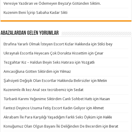
Veresiye Yazdıran ve Ödemeyen Beyza’yı Götünden Siktim.
Kuzenim Beni İçirip Sabaha Kadar Sikti
Abazalardan Gelen Yorumlar
Etrafına Yararlı Olmak İsteyen Escort Kızlar Hakkında
için
Stilci bey
Ukraynalı Escortla Heyecanı Çok Dorukta Hissettim
için
Çınar
Tezgahtar Kız – Haldun Beyin Seks Hatırası
için
Yozgatlı
Amcaoğluna Götten Siktirdim
için
Yılmaz
Şahsiyeti Değişik Olan Escortlar Hakkında Belirsizler
için
Metin
Kuzenimle ilk kez Anal sex tecrübemiz
için
Sedat
Türbanlı Karımı Yeğenime Siktirdim Canlı Sohbet Hattı
için
Hasan
Fantezi Deyince Usuma Fetiş Escort Kadın Geliyor
için
Ahmet
Akrabam İle Para Karşılığı Yaşadığım Farklı Seks Öyküm
için
Hakkı
Konuğumuz Olan Olgun Bayanı İki Deliğinden De Becerdim
için
Berat