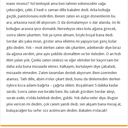
inanır mısınız? Yol tenhaydı ama ben tahmin edemezdim sağa
çekeceğini, çekti. E hadi o zaman dille bakalım dedi. Arka koltuğa
geçtik, pantolonunu indirdim. Benim zaten en azgın dönemlerim bu
ara, arkasına nasıl dil atıyorum. O da domalamıyor o dar alanda, ön iki
koltuğun arasına iyice domaldı. Neredeyse vites kolu ağzına girecek,
sonra sikimi çıkarttım. Yok ya içime almam, böyle boşal bana dedi.
Serdar abi şaka mısın, göster ama elletme mi yapıyorsun genç kızlar
gibi dedim. Yok – mok derken zaten siki çıkarttım, adettendir diye biraz
da ağzına verdim, yine aynı şekilde domalttım ve bir iteledim. O an hızlı
ittim yalan yok. Çünkü zaten isteksiz ve eğer elimden bir kaçırırsam bir
daha asla buna müsaade etmez. Kalkayım, kurtulayım diye çabaladı,
müsaade etmedim. Zaten tavandan destek alıyorum. Beni üzerinden
atamaz. Tatlı dille, abim n’olur çıkart dedi, bunu da dinlemedim derken
öylece koca adamı bağırta – çağırta siktim. Boşalmam 5 dakika kadar
sürdü. Sonra zaten eve bıraktı beni. Bu sabah gördüm Serdar abiyi,
suratı asıktı, n’oldu kelebek dedim, güldü. Yok daha neler diye. Bugün
yine vericen mi dedim, çok canım yandı dedi, sen akşam bana mesaj at,
buluşacağım bu sefer söz acıtmıcam dedim. Bakalım n’olacak?