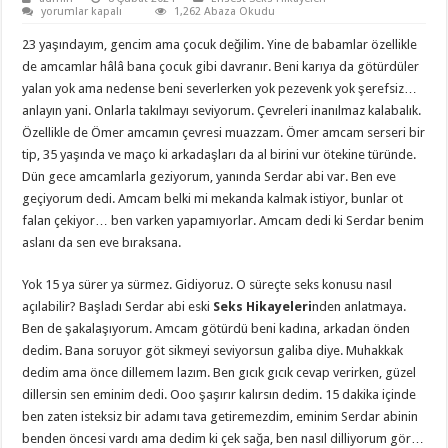
Serdar
yorumlar kapalı
1,262 Abaza Okudu
Abi
Göster
23 yaşındayım, gencim ama çocuk değilim. Yine de babamlar özellikle
Ama
Elletme
de amcamlar hâlâ bana çocuk gibi davranır. Beni karıya da götürdüler
Mi
yalan yok ama nedense beni severlerken yok pezevenk yok şerefsiz…
Yapamadı,
Siktim
anlayın yani. Onlarla takılmayı seviyorum. Çevreleri inanılmaz kalabalık.
Güzelce
için
Özellikle de Ömer amcamın çevresi muazzam. Ömer amcam serseri bir
tip, 35 yaşında ve maço ki arkadaşları da al birini vur ötekine türünde.
Dün gece amcamlarla geziyorum, yanında Serdar abi var. Ben eve
geçiyorum dedi. Amcam belki mi mekanda kalmak istiyor, bunlar ot
falan çekiyor… ben varken yapamıyorlar. Amcam dedi ki Serdar benim
aslanı da sen eve bıraksana.
Yok 15 ya sürer ya sürmez. Gidiyoruz. O süreçte seks konusu nasıl
açılabilir? Başladı Serdar abi eski
Seks Hikayeleri
nden anlatmaya.
Ben de şakalaşıyorum. Amcam götürdü beni kadına, arkadan önden
dedim. Bana soruyor göt sikmeyi seviyorsun galiba diye. Muhakkak
dedim ama önce dillemem lazım. Ben gıcık gıcık cevap verirken, güzel
dillersin sen eminim dedi. Ooo şaşırır kalırsın dedim. 15 dakika içinde
ben zaten isteksiz bir adamı tava getiremezdim, eminim Serdar abinin
benden öncesi vardı ama dedim ki çek sağa, ben nasıl dilliyorum gör…