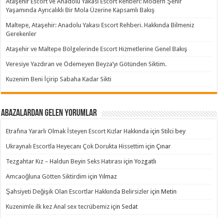
Ataşehir Escort ve Anadolu Yakası Escort Rehberi: Modern Şehir
Yaşamında Ayrıcalıklı Bir Mola Üzerine Kapsamlı Bakış
Maltepe, Ataşehir: Anadolu Yakası Escort Rehberi. Hakkında Bilmeniz
Gerekenler
Ataşehir ve Maltepe Bölgelerinde Escort Hizmetlerine Genel Bakış
Veresiye Yazdıran ve Ödemeyen Beyza’yı Götünden Siktim.
Kuzenim Beni İçirip Sabaha Kadar Sikti
Abazalardan Gelen Yorumlar
Etrafına Yararlı Olmak İsteyen Escort Kızlar Hakkında
için
Stilci bey
Ukraynalı Escortla Heyecanı Çok Dorukta Hissettim
için
Çınar
Tezgahtar Kız – Haldun Beyin Seks Hatırası
için
Yozgatlı
Amcaoğluna Götten Siktirdim
için
Yılmaz
Şahsiyeti Değişik Olan Escortlar Hakkında Belirsizler
için
Metin
Kuzenimle ilk kez Anal sex tecrübemiz
için
Sedat