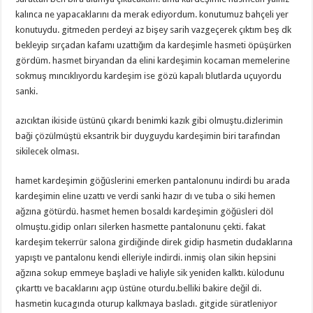
kalınca ne yapacaklarını da merak ediyordum. konutumuz bahçeli yer
konutuydu. gitmeden perdeyi az bişey sarih vazgeçerek çıktım beş dk
bekleyip sırçadan kafamı uzattığım da kardeşimle hasmeti öpüşürken
gördüm. hasmet biryandan da elini kardeşimin kocaman memelerine
sokmuş mıncıklıyordu kardeşim ise gözü kapalı blutlarda uçuyordu
sanki.
azıcıktan ikiside üstünü çıkardı benimki kazık gibi olmuştu.dizlerimin
baği çözülmüştü eksantrik bir duyguydu kardeşimin biri tarafından
sikilecek olması.
hamet kardeşimin göğüslerini emerken pantalonunu indirdi bu arada
kardeşimin eline uzattı ve verdi sanki hazır dı ve tuba o siki hemen
ağzına götürdü. hasmet hemen bosaldı kardeşimin göğüsleri döl
olmuştu.gidip onları silerken hasmette pantalonunu çekti. fakat
kardeşim tekerrür salona girdiğinde direk gidip hasmetin dudaklarına
yapıştı ve pantalonu kendi elleriyle indirdi. inmiş olan sikin hepsini
ağzına sokup emmeye başladi ve haliyle sik yeniden kalktı. külodunu
çıkarttı ve bacaklarını açıp üstüne oturdu.belliki bakire değil di.
hasmetin kucagında oturup kalkmaya basladı. gitgide süratleniyor