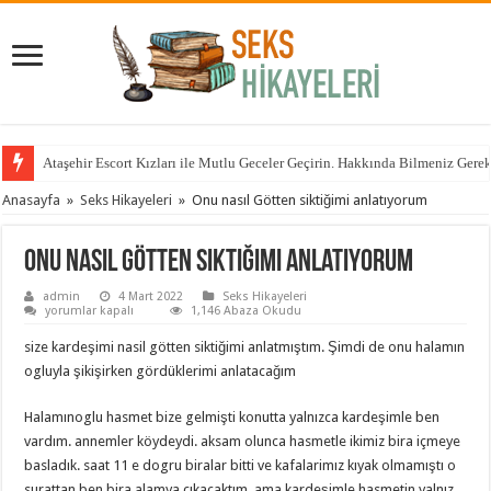
Ataşehir Escort Kızları ile Mutlu Geceler Geçirin. Hakkında Bilmeniz Gere
Anasayfa
»
Seks Hikayeleri
»
Onu nasıl Götten siktiğimi anlatıyorum
Onu nasıl Götten siktiğimi anlatıyorum
admin
4 Mart 2022
Seks Hikayeleri
Onu
yorumlar kapalı
1,146 Abaza Okudu
nasıl
Götten
size kardeşimi nasil götten siktiğimi anlatmıştım. Şimdi de onu halamın
siktiğimi
anlatıyorum
ogluyla şikişirken gördüklerimi anlatacağım
için
Halamınoglu hasmet bize gelmişti konutta yalnızca kardeşimle ben
vardım. annemler köydeydi. aksam olunca hasmetle ikimiz bira içmeye
basladık. saat 11 e dogru biralar bitti ve kafalarimız kıyak olmamıştı o
surattan ben bira alamya çıkacaktım. ama kardeşimle hasmetin yalnız