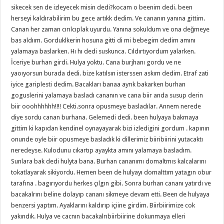
sikecek sen de izleyecek misin dedi?kocam o beenim dedi. been
herseyi kaldırabilirim bu gece artıkk dedim. Ve cananın yanına gittim.
Canan her zaman cırılcıplak uyurdu. Yanına sokuldum ve ona değmeye
bas aldıım. Gorduklkerin hosuna gitti di mi bebegim dedim amını
yalamaya baslarken. Hı hı dedi suskunca. Cıldırtıyordum yalarken.
İceriye burhan girdi. Hulya yoktu. Cana burjhanı gordu ve ne
yaoıyorsun burada dedi. bize katılsın isterssen askım dedim. Etraf zati
iyice gariplesti dedim. Bacakları banaa ayrık bakarken burhan
goguslerini yalamaya basladı cananın ve cana biir anda susup derin
biir ooohhhhhh!!!! Cekti.sonra opusmeye basladılar. Annem nerede
diye sordu canan burhana. Gelemedi dedi. been hulyaya bakmaya
gittim ki kapıdan kendinel oynayayarak bizi izledigini gordum . kapının
onunde oyle biir opusmeye basladık ki dillerimiz biiribiirini yutacaktı
neredeyse. Kulodunu cıkartıp ayaykta amını yalamaya basladım.
Sunlara bak dedi hulyta bana. Burhan cananımı domaltmıs kalcalarını
tokatlayarak sikiyordu. Hemen been de hulyayı domalttım yatagın obur
tarafına . bagırıyordu herkes çılgın gibi. Sonra burhan cananı yatırdı ve
bacakalrını beline dolayıp cananı sikmeye devam etti. Been de hulyaya
benzersi yaptım. Ayaklarını kaldırıp içiine girdim. Biirbiirimize cok
yakındık. Hulya ve cacnın bacakalrıbiirbiirine dokunmaya elleri