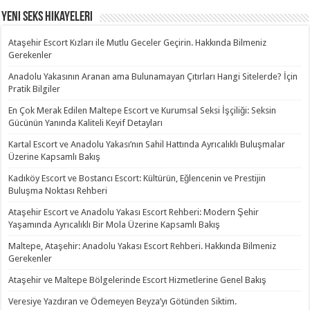
Yeni Seks Hikayeleri
Ataşehir Escort Kızları ile Mutlu Geceler Geçirin. Hakkında Bilmeniz
Gerekenler
Anadolu Yakasının Aranan ama Bulunamayan Çıtırları Hangi Sitelerde? İçin
Pratik Bilgiler
En Çok Merak Edilen Maltepe Escort ve Kurumsal Seksi İşçiliği: Seksin
Gücünün Yanında Kaliteli Keyif Detayları
Kartal Escort ve Anadolu Yakası’nın Sahil Hattında Ayrıcalıklı Buluşmalar
Üzerine Kapsamlı Bakış
Kadıköy Escort ve Bostancı Escort: Kültürün, Eğlencenin ve Prestijin
Buluşma Noktası Rehberi
Ataşehir Escort ve Anadolu Yakası Escort Rehberi: Modern Şehir
Yaşamında Ayrıcalıklı Bir Mola Üzerine Kapsamlı Bakış
Maltepe, Ataşehir: Anadolu Yakası Escort Rehberi. Hakkında Bilmeniz
Gerekenler
Ataşehir ve Maltepe Bölgelerinde Escort Hizmetlerine Genel Bakış
Veresiye Yazdıran ve Ödemeyen Beyza’yı Götünden Siktim.