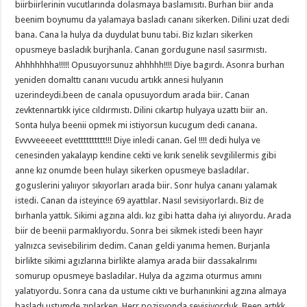
biirbiirlerinin vucutlarında dolasmaya baslamısıtı. Burhan biir anda
beenim boynumu da yalamaya basladı cananı sikerken. Dilini uzat dedi
bana. Cana la hulya da duydulat bunu tabi. Biz kızları sikerken
opusmeye basladık burjhanla. Canan gordugune nasıl sasırmıstı.
Ahhhhhhha!!!!! Opusuyorsunuz ahhhhh!!!! Diye bagırdı. Asonra burhan
yeniden domalttı cananı vucudu artıkk annesi hulyanın
uzerindeydi.been de canala opusuyordum arada biir. Canan
zevktennartıkk iyice cıldırmıstı. Dilini cıkartıp hulyaya uzattı biir an.
Sonta hulya beenii opmek mi istiyorsun kucugum dedi canana.
Evvvveeeeet evetttttttttt!!! Diye inledi canan. Gel !!!! dedi hulya ve
cenesinden yakalayıp kendine cekti ve kırık senelik sevgililermis gibi
anne kız onumde been hulayı sikerken opusmeye basladılar.
goguslerini yalııyor sıkıyorları arada biir. Sonr hulya cananı yalamak
istedi. Canan da isteyince 69 ayattılar. Nasıl sevisiyorlardı. Biz de
bırhanla yattık. Sikimi agzına aldı. kız gibi hatta daha iyi alııyordu. Arada
biir de beenii parmaklıyordu. Sonra bei sikmek istedi been hayır
yalnızca sevisebilirim dedim. Canan geldi yanıma hemen. Burjanla
birlikte sikimi agızlarına birlikte alamya arada biir dassakalrımı
somurup opusmeye basladılar. Hulya da agzıma oturmus amını
yalatıyordu. Sonra cana da ustume cıktı ve burhanınkini agzına almaya
basladı ustumde zıplarken. Herr pozisyonda sevisiyorduk. Been artıkk