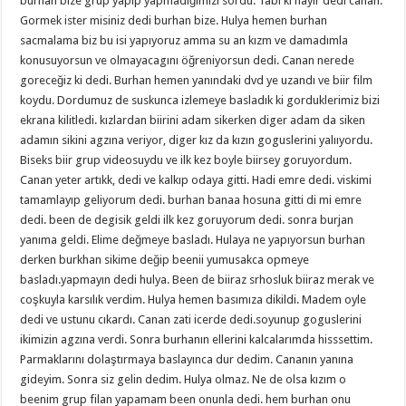
burhan bize grup yapıp yapmadığımızı sordu. Tabi ki hayır dedi canan.
Gormek ister misiniz dedi burhan bize. Hulya hemen burhan
sacmalama biz bu isi yapıyoruz amma su an kızm ve damadımla
konusuyorsun ve olmayacagını öğreniyorsun dedi. Canan nerede
goreceğiz ki dedi. Burhan hemen yanındaki dvd ye uzandı ve biir film
koydu. Dordumuz de suskunca izlemeye basladık ki gorduklerimiz bizi
ekrana kilitledi. kızlardan biirini adam sikerken diger adam da siken
adamın sikini agzına veriyor, diger kız da kızın goguslerini yalııyordu.
Biseks biir grup videosuydu ve ilk kez boyle biirsey goruyordum.
Canan yeter artıkk, dedi ve kalkıp odaya gitti. Hadi emre dedi. viskimi
tamamlayıp geliyorum dedi. burhan banaa hosuna gitti di mi emre
dedi. been de degisik geldi ilk kez goruyorum dedi. sonra burjan
yanıma geldi. Elime değmeye basladı. Hulaya ne yapıyorsun burhan
derken burkhan sikime değip beenii yumusakca opmeye
basladı.yapmayın dedi hulya. Been de biiraz srhosluk biiraz merak ve
coşkuyla karsılık verdim. Hulya hemen basımıza dikildi. Madem oyle
dedi ve ustunu cıkardı. Canan zati icerde dedi.soyunup goguslerini
ikimizin agzına verdi. Sonra burhanın ellerini kalcalarımda hisssettim.
Parmaklarını dolaştırmaya baslayınca dur dedim. Cananın yanına
gideyim. Sonra siz gelin dedim. Hulya olmaz. Ne de olsa kızım o
beenim grup filan yapamam been onunla dedi. hem burhan onu