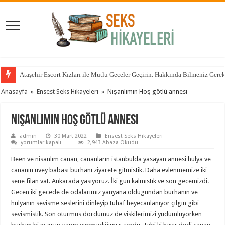
Ataşehir Escort Kızları ile Mutlu Geceler Geçirin. Hakkında Bilmeniz Gere
Anasayfa
»
Ensest Seks Hikayeleri
»
Nişanlımın Hoş götlü annesi
Nişanlımın Hoş götlü annesi
admin
30 Mart 2022
Ensest Seks Hikayeleri
Nişanlımın
yorumlar kapalı
2,943 Abaza Okudu
Hoş
götlü
Been ve nisanlım canan, cananların istanbulda yasayan annesi hülya ve
annesi
için
cananın uvey babası burhanı ziyarete gitmistik. Daha evlenmemize iki
sene filan vat. Ankarada yasıyoruz. İki gun kalmıstık ve son gecemizdi.
Gecen iki gecede de odalarımız yanyana oldugundan burhanın ve
hulyanın sevisme seslerini dinleyip tuhaf heyecanlanıyor çılgın gibi
sevismistik. Son oturmus dordumuz de viskilerimizi yudumluyorken