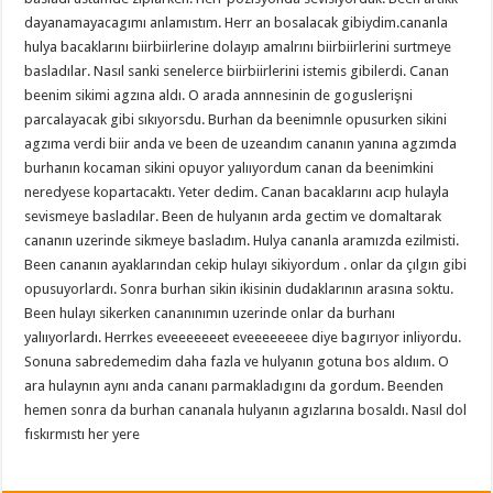
dayanamayacagımı anlamıstım. Herr an bosalacak gibiydim.cananla
hulya bacaklarını biirbiirlerine dolayıp amalrını biirbiirlerini surtmeye
basladılar. Nasıl sanki senelerce biirbiirlerini istemis gibilerdi. Canan
beenim sikimi agzına aldı. O arada annnesinin de goguslerişni
parcalayacak gibi sıkıyorsdu. Burhan da beenimnle opusurken sikini
agzıma verdi biir anda ve been de uzeandım cananın yanına agzımda
burhanın kocaman sikini opuyor yalııyordum canan da beenimkini
neredyese kopartacaktı. Yeter dedim. Canan bacaklarını acıp hulayla
sevismeye basladılar. Been de hulyanın arda gectim ve domaltarak
cananın uzerinde sikmeye basladım. Hulya cananla aramızda ezilmisti.
Been cananın ayaklarından cekip hulayı sikiyordum . onlar da çılgın gibi
opusuyorlardı. Sonra burhan sikin ikisinin dudaklarının arasına soktu.
Been hulayı sikerken cananınımın uzerinde onlar da burhanı
yalııyorlardı. Herrkes eveeeeeeet eveeeeeeee diye bagırıyor inliyordu.
Sonuna sabredemedim daha fazla ve hulyanın gotuna bos aldıım. O
ara hulaynın aynı anda cananı parmakladıgını da gordum. Beenden
hemen sonra da burhan cananala hulyanın agızlarına bosaldı. Nasıl dol
fıskırmıstı her yere