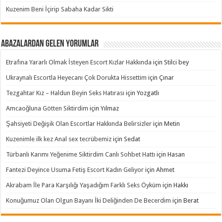
Kuzenim Beni İçirip Sabaha Kadar Sikti
Abazalardan Gelen Yorumlar
Etrafına Yararlı Olmak İsteyen Escort Kızlar Hakkında
için
Stilci bey
Ukraynalı Escortla Heyecanı Çok Dorukta Hissettim
için
Çınar
Tezgahtar Kız – Haldun Beyin Seks Hatırası
için
Yozgatlı
Amcaoğluna Götten Siktirdim
için
Yılmaz
Şahsiyeti Değişik Olan Escortlar Hakkında Belirsizler
için
Metin
Kuzenimle ilk kez Anal sex tecrübemiz
için
Sedat
Türbanlı Karımı Yeğenime Siktirdim Canlı Sohbet Hattı
için
Hasan
Fantezi Deyince Usuma Fetiş Escort Kadın Geliyor
için
Ahmet
Akrabam İle Para Karşılığı Yaşadığım Farklı Seks Öyküm
için
Hakkı
Konuğumuz Olan Olgun Bayanı İki Deliğinden De Becerdim
için
Berat