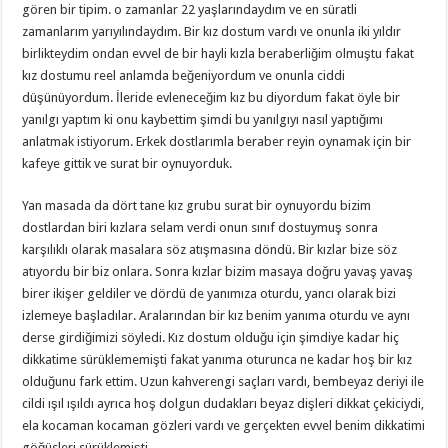
gören bir tipim. o zamanlar 22 yaşlarındaydım ve en süratli
zamanlarım yarıyılındaydım. Bir kız dostum vardı ve onunla iki yıldır
birlikteydim ondan evvel de bir hayli kızla beraberliğim olmuştu fakat
kız dostumu reel anlamda beğeniyordum ve onunla ciddi
düşünüyordum. İleride evleneceğim kız bu diyordum fakat öyle bir
yanılgı yaptım ki onu kaybettim şimdi bu yanılgıyı nasıl yaptığımı
anlatmak istiyorum. Erkek dostlarımla beraber reyin oynamak için bir
kafeye gittik ve surat bir oynuyorduk.
Yan masada da dört tane kız grubu surat bir oynuyordu bizim
dostlardan biri kızlara selam verdi onun sınıf dostuymuş sonra
karşılıklı olarak masalara söz atışmasına döndü. Bir kızlar bize söz
atıyordu bir biz onlara. Sonra kızlar bizim masaya doğru yavaş yavaş
birer ikişer geldiler ve dördü de yanımıza oturdu, yancı olarak bizi
izlemeye başladılar. Aralarından bir kız benim yanıma oturdu ve aynı
derse girdiğimizi söyledi. Kız dostum olduğu için şimdiye kadar hiç
dikkatime sürüklememişti fakat yanıma oturunca ne kadar hoş bir kız
olduğunu fark ettim. Uzun kahverengi saçları vardı, bembeyaz deriyi ile
cildi ışıl ışıldı ayrıca hoş dolgun dudakları beyaz dişleri dikkat çekiciydi,
ela kocaman kocaman gözleri vardı ve gerçekten evvel benim dikkatimi
göğüsleri sürüklemişti.