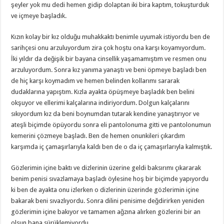
şeyler yok mu dedi hemen gidip dolaptan iki bira kaptım, tokuşturduk
ve içmeye başladık.
Kızın kolay bir kız olduğu muhakkaktı benimle uyumak istiyordu ben de
sarihçesi onu arzuluyordum zira çok hoştu ona karşı koyamıyordum.
İki yıldır da değişik bir bayana cinsellik yaşamamıştım ve resmen onu
arzuluyordum. Sonra kız yanıma yanaştı ve beni öpmeye başladı ben
de hiç karşı koymadım ve hemen belinden kollarımı sararak
dudaklarına yapıştım. Kızla ayakta öpüşmeye başladık ben belini
okşuyor ve ellerimi kalçalarına indiriyordum. Dolgun kalçalarını
sıkıyordum kız da beni boynumdan tutarak kendine yanaştırıyor ve
ateşli biçimde öpüyordu sonra eli pantolonuma gitti ve pantolonumun
kemerini çözmeye başladı. Ben de hemen onunkileri çıkardım
karşımda iç çamaşırlarıyla kaldı ben de o da iç çamaşırlarıyla kalmıştık.
Gözlerimin içine baktı ve dizlerinin üzerine geldi baksırımı çıkararak
benim penisi sıvazlamaya başladı öylesine hoş bir biçimde yapıyordu
ki ben de ayakta onu izlerken o dizlerinin üzerinde gözlerimin içine
bakarak beni sıvazlıyordu. Sonra dilini penisime değdirirken yeniden
gözlerimin içine bakıyor ve tamamen ağzına alırken gözlerini bir an
olsun bana sürüklemiyordu.