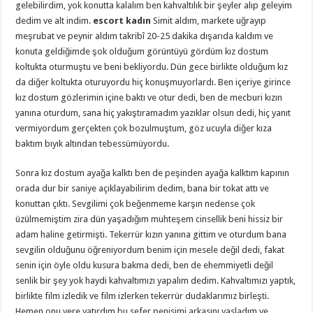
gelebilirdim, yok konutta kalalım ben kahvaltılık bir şeyler alıp geleyim
dedim ve alt indim.
escort kadın
Simit aldım, markete uğrayıp
meşrubat ve peynir aldım takribî 20-25 dakika dışarıda kaldım ve
konuta geldiğimde şok olduğum görüntüyü gördüm kız dostum
koltukta oturmuştu ve beni bekliyordu. Dün gece birlikte olduğum kız
da diğer koltukta oturuyordu hiç konuşmuyorlardı. Ben içeriye girince
kız dostum gözlerimin içine baktı ve otur dedi, ben de mecburi kızın
yanına oturdum, sana hiç yakıştıramadım yazıklar olsun dedi, hiç yanıt
vermiyordum gerçekten çok bozulmuştum, göz ucuyla diğer kıza
baktım bıyık altından tebessümüyordu.
Sonra kız dostum ayağa kalktı ben de peşinden ayağa kalktım kapının
orada dur bir saniye açıklayabilirim dedim, bana bir tokat attı ve
konuttan çıktı. Sevgilimi çok beğenmeme karşın nedense çok
üzülmemiştim zira dün yaşadığım muhteşem cinsellik beni hissiz bir
adam haline getirmişti. Tekerrür kızın yanına gittim ve oturdum bana
sevgilin olduğunu öğreniyordum benim için mesele değil dedi, fakat
senin için öyle oldu kusura bakma dedi, ben de ehemmiyetli değil
senlik bir şey yok haydi kahvaltımızı yapalım dedim. Kahvaltımızı yaptık,
birlikte film izledik ve film izlerken tekerrür dudaklarımız birleşti.
Hemen onu yere yatırdım bu sefer penisimi arkasını yasladım ve