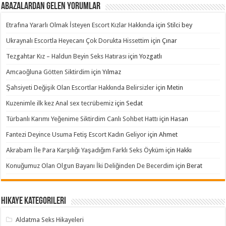
Abazalardan Gelen Yorumlar
Etrafına Yararlı Olmak İsteyen Escort Kızlar Hakkında
için
Stilci bey
Ukraynalı Escortla Heyecanı Çok Dorukta Hissettim
için
Çınar
Tezgahtar Kız – Haldun Beyin Seks Hatırası
için
Yozgatlı
Amcaoğluna Götten Siktirdim
için
Yılmaz
Şahsiyeti Değişik Olan Escortlar Hakkında Belirsizler
için
Metin
Kuzenimle ilk kez Anal sex tecrübemiz
için
Sedat
Türbanlı Karımı Yeğenime Siktirdim Canlı Sohbet Hattı
için
Hasan
Fantezi Deyince Usuma Fetiş Escort Kadın Geliyor
için
Ahmet
Akrabam İle Para Karşılığı Yaşadığım Farklı Seks Öyküm
için
Hakkı
Konuğumuz Olan Olgun Bayanı İki Deliğinden De Becerdim
için
Berat
Hikaye Kategorileri
Aldatma Seks Hikayeleri