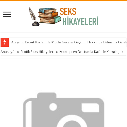
Ataşehir Escort Kızları ile Mutlu Geceler Geçirin. Hakkında Bilmeniz Gere
Anasayfa
»
Erotik Seks Hikayeleri
»
Mektepten Dostumla Kafede Karşılaştık