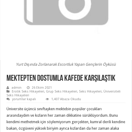
Yurt Dışında Zorlanarak Escortluk Yapan Gençlerin Öyküsü
Mektepten Dostumla Kafede Karşılaştık
admin
26 Ekim 2021
Erotik Seks Hikayeleri
,
Grup Seks Hikayeleri
,
Seks Hikayeleri
,
Üniversiteli
Seks Hikayeleri
Mektepten
yorumlar kapalı
1,407 Abaza Okudu
Dostumla
Kafede
Üniversite üçüncü sınıftayken mektebin popüler çocukları
Karşılaştık
için
arasındaydım ve kızların her zaman dikkatine sürüklüyordum. Bunu
kendimi methetmek için söylemiyorum gerçekten, kumral derili kendine
bakan, özgüveni yüksek biriyim ayrıca kızlardan da her zaman alaka