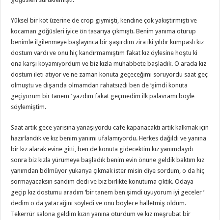
Yüksel bir kot üzerine de crop giymişti, kendine çok yakıştırmıştı ve
kocaman göğüsleri iyice ön tasarıya çıkmıştı. Benim yanıma oturup
benimle ilgilenmeye başlayınca bir şaşırdım zira iki yıldır kumpaslı kız
dostum vardı ve onu hiç kandırmamıştım fakat kız öylesine hoştu ki
ona karşı koyamıyordum ve biz kızla muhabbete başladık. O arada kız
dostum ileti atıyor ve ne zaman konuta geçeceğimi soruyordu saat geç
olmuştu ve dışarıda olmamdan rahatsızdı ben de ‘şimdi konuta
geçiyorum bir tanem ’ yazdım fakat geçmedim ilk palavramı böyle
söylemiştim.
Saat artık gece yarısına yanaşıyordu cafe kapanacaktı artık kalkmak için
hazırlandık ve kız benim yanımı ufalamıyordu. Herkes dağıldı ve yanına
bir kız alarak evine gitti, ben de konuta gidecektim kız yanımdaydı
sonra biz kızla yürümeye başladık benim evin önüne geldik baktım kız
yanımdan bölmüyor yukarıya çıkmak ister misin diye sordum, o da hiç
sormayacaksın sandım dedi ve biz birlikte konutuma çıktık. Odaya
geçip kız dostumu aradım ‘bir tanem ben şimdi uyuyorum iyi geceler ’
dedim o da yatacağını söyledi ve onu böylece halletmiş oldum.
Tekerrür salona geldim kızın yanına oturdum ve kız meşrubat bir