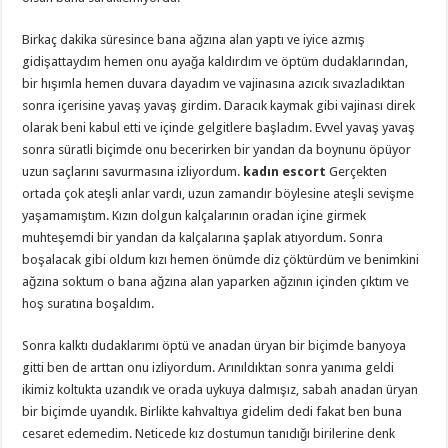
Birkaç dakika süresince bana ağzına alan yaptı ve iyice azmış
gidişattaydım hemen onu ayağa kaldırdım ve öptüm dudaklarından,
bir hışımla hemen duvara dayadım ve vajinasına azıcık sıvazladıktan
sonra içerisine yavaş yavaş girdim. Daracık kaymak gibi vajinası direk
olarak beni kabul etti ve içinde gelgitlere başladım. Evvel yavaş yavaş
sonra süratli biçimde onu becerirken bir yandan da boynunu öpüyor
uzun saçlarını savurmasına izliyordum.
kadın escort
Gerçekten
ortada çok ateşli anlar vardı, uzun zamandır böylesine ateşli sevişme
yaşamamıştım. Kızın dolgun kalçalarının oradan içine girmek
muhteşemdi bir yandan da kalçalarına şaplak atıyordum. Sonra
boşalacak gibi oldum kızı hemen önümde diz çöktürdüm ve benimkini
ağzına soktum o bana ağzına alan yaparken ağzının içinden çıktım ve
hoş suratına boşaldım.
Sonra kalktı dudaklarımı öptü ve anadan üryan bir biçimde banyoya
gitti ben de arttan onu izliyordum. Arınıldıktan sonra yanıma geldi
ikimiz koltukta uzandık ve orada uykuya dalmışız, sabah anadan üryan
bir biçimde uyandık. Birlikte kahvaltıya gidelim dedi fakat ben buna
cesaret edemedim. Neticede kız dostumun tanıdığı birilerine denk