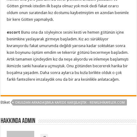
Götten girmek istedim ilk başta olmaz yok mok dedi fakat ısrarcı
oldum onun suratından kız dostumu kaybetmiştim en azından benimle
bir kere Götten yapmalıydı.
escort
Bunu ona da söyleyince sesini kesti ve hemen götünün içine
benimkine yaslayarak girmeye başladım. Kız acı sürüklüyor
kıvranıyordu fakat umurumda değildi yarısına kadar soktuktan sonra
kızın boynunu öptüm emdim ve tekerrür götünü becermeye başladım.
Artık tamamen içindeydim kız da neşe alıyordu ve inlemeye başlamıştı
ikimizde sanki havalara uçmuştuk. Onu götünden becererek harika bir
boşalma yaşadım. Daha sonra aylarca bu kızla birlikte olduk o çok
farklı fantezilere imzalaydık onu da bir ara kesinlikle anlatacağım.
Etiket
OKULDAN ARKADAŞIMLA KAFEDE KARŞILAŞTIK - RENKLIHIKAYELER.COM
Hakkında admin