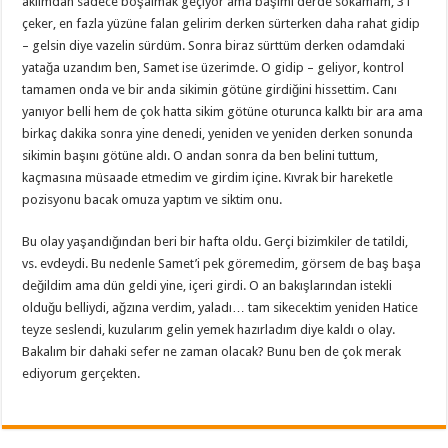
aklımdan sadece boşalmak geçiyor ama başımı derde sokamam, 31
çeker, en fazla yüzüne falan gelirim derken sürterken daha rahat gidip
– gelsin diye vazelin sürdüm. Sonra biraz sürttüm derken odamdaki
yatağa uzandım ben, Samet ise üzerimde. O gidip – geliyor, kontrol
tamamen onda ve bir anda sikimin götüne girdiğini hissettim. Canı
yanıyor belli hem de çok hatta sikim götüne oturunca kalktı bir ara ama
birkaç dakika sonra yine denedi, yeniden ve yeniden derken sonunda
sikimin başını götüne aldı. O andan sonra da ben belini tuttum,
kaçmasına müsaade etmedim ve girdim içine. Kıvrak bir hareketle
pozisyonu bacak omuza yaptım ve siktim onu.
Bu olay yaşandığından beri bir hafta oldu. Gerçi bizimkiler de tatildi,
vs. evdeydi. Bu nedenle Samet’i pek göremedim, görsem de baş başa
değildim ama dün geldi yine, içeri girdi. O an bakışlarından istekli
olduğu belliydi, ağzına verdim, yaladı… tam sikecektim yeniden Hatice
teyze seslendi, kuzularım gelin yemek hazırladım diye kaldı o olay.
Bakalım bir dahaki sefer ne zaman olacak? Bunu ben de çok merak
ediyorum gerçekten.