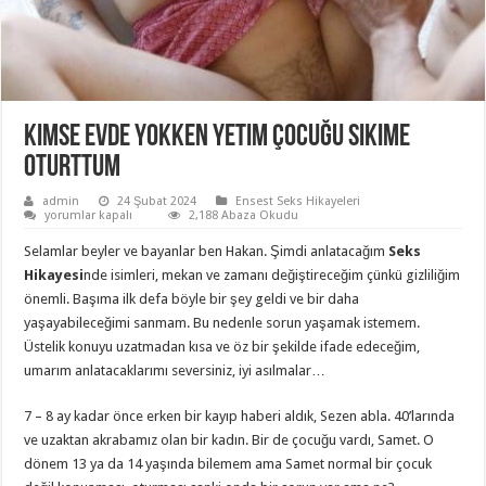
Kimse Evde Yokken Yetim Çocuğu Sikime
Oturttum
admin
24 Şubat 2024
Ensest Seks Hikayeleri
Kimse
yorumlar kapalı
2,188 Abaza Okudu
Evde
Yokken
Selamlar beyler ve bayanlar ben Hakan. Şimdi anlatacağım
Seks
Yetim
Çocuğu
Hikayesi
nde isimleri, mekan ve zamanı değiştireceğim çünkü gizliliğim
Sikime
önemli. Başıma ilk defa böyle bir şey geldi ve bir daha
Oturttum
için
yaşayabileceğimi sanmam. Bu nedenle sorun yaşamak istemem.
Üstelik konuyu uzatmadan kısa ve öz bir şekilde ifade edeceğim,
umarım anlatacaklarımı seversiniz, iyi asılmalar…
7 – 8 ay kadar önce erken bir kayıp haberi aldık, Sezen abla. 40’larında
ve uzaktan akrabamız olan bir kadın. Bir de çocuğu vardı, Samet. O
dönem 13 ya da 14 yaşında bilemem ama Samet normal bir çocuk